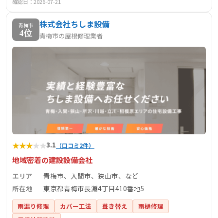
確認日：2026-07-21
株式会社ちしま設備
青梅市
4位
青梅市の屋根修理業者
★
★
★
★
★
3.1
（口コミ2件）
地域密着の建設設備会社
エリア
青梅市、入間市、狭山市、など
所在地
東京都青梅市長淵4丁目410番地5
雨漏り修理
カバー工法
葺き替え
雨樋修理