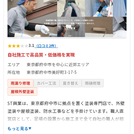
★
★
★
★
★
3.1
（口コミ2件）
自社施工で高品質・低価格を実現
エリア
東京都府中市を中心に近郊エリア
所在地
東京都府中市美好町3-17-5
雨漏り修理
カバー工法
葺き替え
雨樋修理
屋根外壁塗装
ST興業は、東京都府中市に拠点を置く塗装専門店で、外壁
塗装や屋根塗装、防水工事などを手掛けています。職人直
営店として、足場の設置から施工まで全て自社の職人が担
当し、下請け業者を介さないことで中間マージンを排除
もっと見る