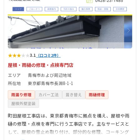
★
★
★
★
★
3.1
（口コミ2件）
屋根・雨樋の修理・点検専門店
エリア
青梅市および周辺地域
所在地
東京都青梅市長淵8-1-1
雨漏り修理
カバー工法
葺き替え
雨樋修理
屋根外壁塗装
町田屋根工事店は、東京都青梅市に拠点を構え、屋根や雨
樋の修理・点検を専門に行う工事店です。主なサービスと
して、屋根の雪止め取り付け、部分的な修理、コーキング
修理、雨樋修理、棟板金の交換など、多岐にわたる屋根関