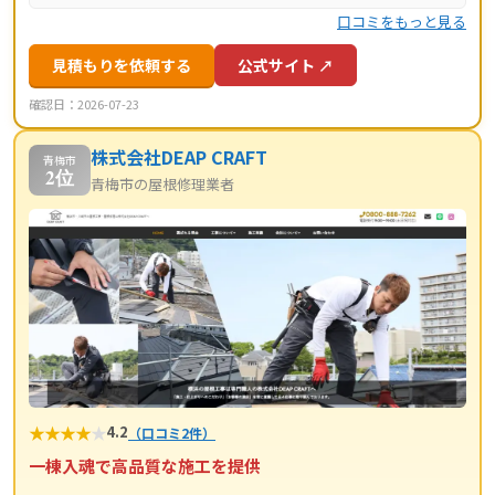
口コミをもっと見る
見積もりを依頼する
公式サイト ↗
確認日：2026-07-23
株式会社DEAP CRAFT
青梅市
2位
青梅市の屋根修理業者
★
★
★
★
★
4.2
（口コミ2件）
一棟入魂で高品質な施工を提供