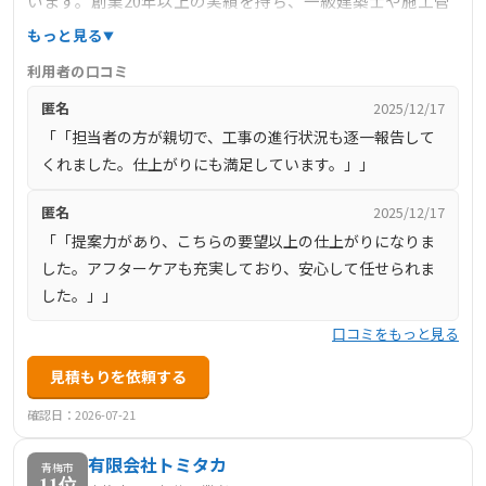
います。創業20年以上の実績を持ち、一級建築士や施工管
理技士が在籍しており、外構・エクステリアや水まわり、
もっと見る
総合リフォームを得意としています。お客様にご満足いた
利用者の口コミ
だけるリフォームを、最適な施工と適正な価格で提供する
匿名
2025/12/17
ことをモットーとしています。
「「担当者の方が親切で、工事の進行状況も逐一報告して
くれました。仕上がりにも満足しています。」」
匿名
2025/12/17
「「提案力があり、こちらの要望以上の仕上がりになりま
した。アフターケアも充実しており、安心して任せられま
した。」」
口コミをもっと見る
見積もりを依頼する
確認日：2026-07-21
有限会社トミタカ
青梅市
11位