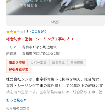
★
★
★
★
★
3.1
（口コミ2件）
総合防水・塗装・シーリング工事のプロ
エリア
青梅市および周辺地域
所在地
青梅市河辺町8-11-5 103
雨漏り修理
カバー工法
葺き替え
雨樋修理
屋根外壁塗装
株式会社ジンは、東京都青梅市に拠点を構え、総合防水・
塗装・シーリング工事の専門家として20年以上の経験と実
績を持つ企業です。主な業務内容には、総合防水工事、塗
装工事、シーリング工事、左官工事、塗床工事、足場工
もっと見る
事、外壁下地補修、タイル工事、シングル工事など、多岐
利用者の口コミ