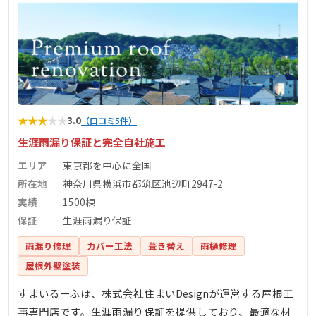
★
★
★
★
★
3.0
（口コミ5件）
生涯雨漏り保証と完全自社施工
エリア
東京都を中心に全国
所在地
神奈川県横浜市都筑区池辺町2947-2
実績
1500棟
保証
生涯雨漏り保証
雨漏り修理
カバー工法
葺き替え
雨樋修理
屋根外壁塗装
すまいるーふは、株式会社住まいDesignが運営する屋根工
事専門店です。生涯雨漏り保証を提供しており、最適な材