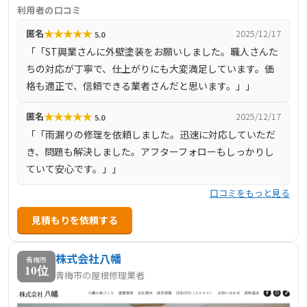
し、適正価格での施工を提供しています。施工品質に徹底
利用者の口コミ
的にこだわり、外壁や屋根の塗装を通じて、長期間安心し
★
★
★
★
★
匿名
2025/12/17
5.0
て住める住環境を提供することを目指しています。お客様
「「ST興業さんに外壁塗装をお願いしました。職人さんた
とのコミュニケーションを重視し、工事の進捗状況を日々
ちの対応が丁寧で、仕上がりにも大変満足しています。価
報告することで、不安や疑問を解消し、信頼関係を築いて
格も適正で、信頼できる業者さんだと思います。」」
います。府中市を中心に、東京都全域および近隣県にも対
応しており、地域密着型のサービスを展開しています。
★
★
★
★
★
匿名
2025/12/17
5.0
「「雨漏りの修理を依頼しました。迅速に対応していただ
き、問題も解決しました。アフターフォローもしっかりし
ていて安心です。」」
口コミをもっと見る
見積もりを依頼する
株式会社八幡
青梅市
10位
青梅市の屋根修理業者