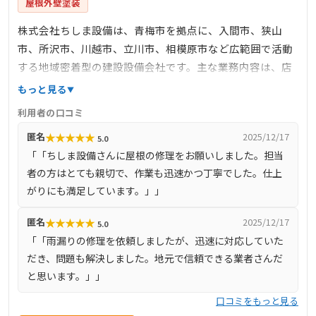
屋根外壁塗装
株式会社ちしま設備は、青梅市を拠点に、入間市、狭山
市、所沢市、川越市、立川市、相模原市など広範囲で活動
する地域密着型の建設設備会社です。主な業務内容は、店
舗・マンション・官公庁建物・機械設備等の電気、防災、
もっと見る
給排水メンテナンス、空調等の設備工事、建築設備の営繕
利用者の口コミ
補修工事、清掃業務などの点検保守管理です。特に、屋根
★
★
★
★
★
匿名
2025/12/17
5.0
工事、雨漏り防水工事、塗装、外構工事、設備工事、ビル
「「ちしま設備さんに屋根の修理をお願いしました。担当
管理、リフォーム・改修工事など、多岐にわたるサービス
者の方はとても親切で、作業も迅速かつ丁寧でした。仕上
を提供しています。官公庁や大手ハウスメーカー、大型チ
がりにも満足しています。」」
ェーン店など、多様な取引先との信頼関係を築いており、
地域の皆様の暮らしを支えるパートナーとして、確かな技
★
★
★
★
★
匿名
2025/12/17
5.0
術と安心価格でサービスを提供しています。
「「雨漏りの修理を依頼しましたが、迅速に対応していた
だき、問題も解決しました。地元で信頼できる業者さんだ
と思います。」」
口コミをもっと見る