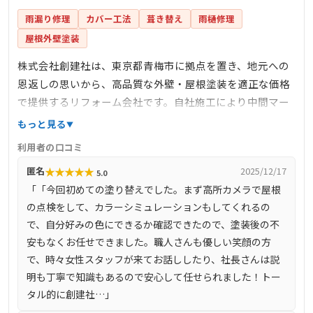
雨漏り修理
カバー工法
葺き替え
雨樋修理
屋根外壁塗装
株式会社創建社は、東京都青梅市に拠点を置き、地元への
恩返しの思いから、高品質な外壁・屋根塗装を適正な価格
で提供するリフォーム会社です。自社施工により中間マー
ジンや無駄なコストを削減し、その分をお客様に還元して
もっと見る
います。代表の栗原氏が最初から最後まで対応し、提案し
利用者の口コミ
たプラン通りの塗装を行うために現場管理を徹底していま
★
★
★
★
★
匿名
2025/12/17
5.0
す。診断結果に基づき、最適な塗料や施工方法をカラーシ
「「今回初めての塗り替えでした。まず高所カメラで屋根
ミュレーションを用いて提案し、お客様のイメージを共有
の点検をして、カラーシミュレーションもしてくれるの
しながら理想の家づくりをサポートしています。
で、自分好みの色にできるか確認できたので、塗装後の不
安もなくお任せできました。職人さんも優しい笑顔の方
で、時々女性スタッフが来てお話ししたり、社長さんは説
明も丁寧で知識もあるので安心して任せられました！トー
タル的に創建社…」