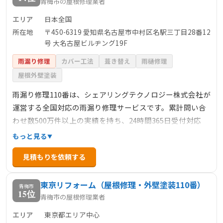
青梅市の屋根修理業者
エリア
日本全国
所在地
〒450-6319 愛知県名古屋市中村区名駅三丁目28番12
号 大名古屋ビルヂング19F
雨漏り修理
カバー工法
葺き替え
雨樋修理
屋根外壁塗装
雨漏り修理110番は、シェアリングテクノロジー株式会社が
運営する全国対応の雨漏り修理サービスです。累計問い合
わせ数500万件以上の実績を持ち、24時間365日受付対応
で、緊急の雨漏りトラブルにも迅速に対応します。料金は
もっと見る
明確で、下地処理3900円/㎡～、カバー工法6600円/㎡～な
見積もりを依頼する
ど、部分修理から大規模な修繕まで幅広く対応していま
す。見積もり後の追加料金は不要で、安心して依頼できる
東京リフォーム（屋根修理・外壁塗装110番）
点も特徴です。
青梅市
15位
青梅市の屋根修理業者
エリア
東京都エリア中心