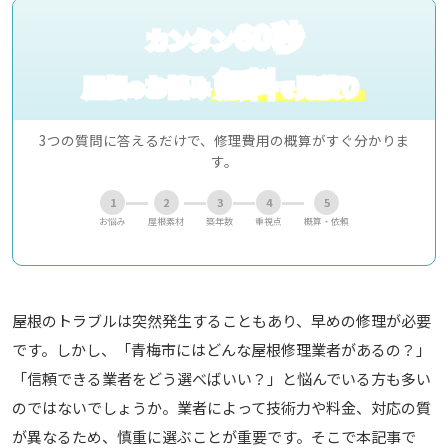
60秒
カンタン
無料
屋根
お悩み
見積り
の
で
3つの質問に答えるだけで、修理費用の概算がすぐ分かりま
す。
1
2
3
4
5
お悩み
屋根素材
築年数
重視点
概算・依頼
屋根のトラブルは突然発生することもあり、早めの修理が必要
です。しかし、「青梅市にはどんな屋根修理業者があるの？」
「信頼できる業者をどう選べばいい？」と悩んでいる方も多い
のではないでしょうか。業者によって技術力や料金、対応の質
が異なるため、慎重に選ぶことが重要です。そこで本記事で