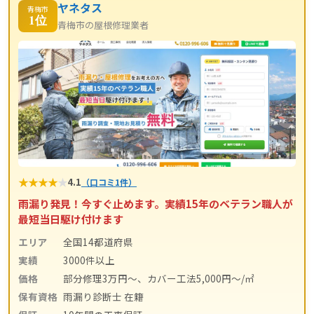
ヤネタス
青梅市
1位
青梅市の屋根修理業者
★
★
★
★
★
4.1
（口コミ1件）
雨漏り発見！今すぐ止めます。実績15年のベテラン職人が
最短当日駆け付けます
エリア
全国14都道府県
実績
3000件以上
価格
部分修理3万円～、カバー工法5,000円～/㎡
保有資格
雨漏り診断士 在籍