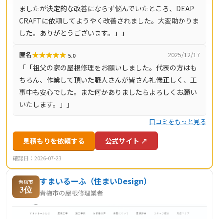
ましたが決定的な改善にならず悩んでいたところ、DEAP
即日対応も可能です（営業時間8時〜18時・月〜土）。対
CRAFTに依頼してようやく改善されました。大変助かりま
応エリアは神奈川県全域（33市町村）と東京都全域（23
した。ありがとうございます。」」
区・多摩地域）です。
★
★
★
★
★
匿名
2025/12/17
5.0
「「祖父の家の屋根修理をお願いしました。代表の方はも
ちろん、作業して頂いた職人さんが皆さん礼儀正しく、工
事中も安心でした。また何かありましたらよろしくお願い
いたします。」」
口コミをもっと見る
見積もりを依頼する
公式サイト ↗
確認日：2026-07-23
すまいるーふ（住まいDesign）
青梅市
3位
青梅市の屋根修理業者