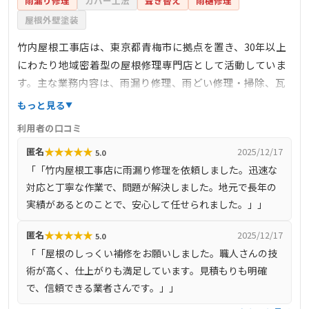
雨漏り修理
カバー工法
葺き替え
雨樋修理
屋根外壁塗装
竹内屋根工事店は、東京都青梅市に拠点を置き、30年以上
にわたり地域密着型の屋根修理専門店として活動していま
す。主な業務内容は、雨漏り修理、雨どい修理・掃除、瓦
の交換、瓦屋根・板金屋根の葺き直し工事、棟・しっくい
もっと見る
補修工事、新築・リフォーム全般、塗装工事、電気工事・
利用者の口コミ
防犯カメラ設置、ベランダ・ビニール波板、カーポート工
★
★
★
★
★
匿名
2025/12/17
5.0
事、フェンス工事など、多岐にわたります。特に、雨漏り
「「竹内屋根工事店に雨漏り修理を依頼しました。迅速な
修理においては、最小限の修理で低料金での対応を心掛け
対応と丁寧な作業で、問題が解決しました。地元で長年の
ており、地震でのズレや風雨に強い耐震工法を採用してい
実績があるとのことで、安心して任せられました。」」
ます。見積もりや相談は無料で受け付けており、地域の皆
様の安心・安全な暮らしをサポートしています。
★
★
★
★
★
匿名
2025/12/17
5.0
「「屋根のしっくい補修をお願いしました。職人さんの技
術が高く、仕上がりも満足しています。見積もりも明確
で、信頼できる業者さんです。」」