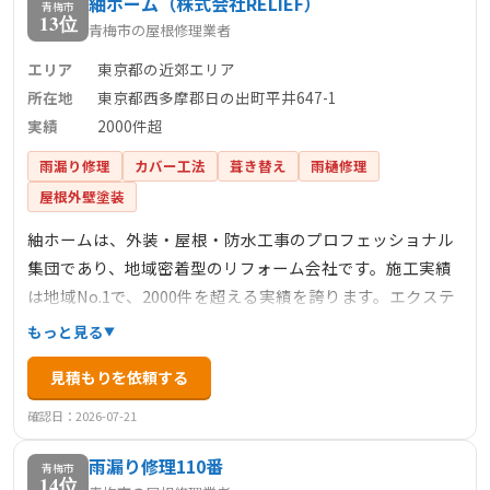
紬ホーム（株式会社RELIEF）
青梅市
13位
青梅市の屋根修理業者
エリア
東京都の近郊エリア
所在地
東京都西多摩郡日の出町平井647-1
実績
2000件超
雨漏り修理
カバー工法
葺き替え
雨樋修理
屋根外壁塗装
紬ホームは、外装・屋根・防水工事のプロフェッショナル
集団であり、地域密着型のリフォーム会社です。施工実績
は地域No.1で、2000件を超える実績を誇ります。エクステ
リアや内装設備工事にも力を入れており、幅広い施工業務
もっと見る
を高品質で提供しています。厳しい現場管理者の目にかな
見積もりを依頼する
った熟練の職人を採用し、塗装や防水の耐久性を最大限に
引き出す技術を保持しています。ドローンを活用した無料
確認日：2026-07-21
診断や足場工事費の50％オフなど、顧客に寄り添ったサー
雨漏り修理110番
ビスを提供しています。
青梅市
14位