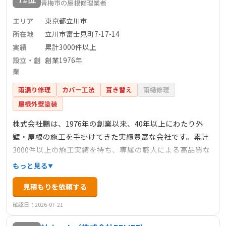
青梅市の屋根修理業者
エリア
東京都立川市
所在地
立川市富士見町7-17-14
実績
累計3000件以上
設立・創
創業1976年
業
雨漏り修理
カバー工法
葺き替え
雨樋修理
屋根外壁塗装
株式会社鵬は、1976年の創業以来、40年以上にわたり外
壁・屋根の施工を手掛けてきた実績豊富な会社です。累計
3000件以上の施工実績を持ち、専属の職人による高品質な
施工が特徴です。お客様に安心していただけるよう、調査
もっと見る
箇所を撮影し、納得いただいてから作業を進めるなど、丁
見積もりを依頼する
寧な対応を心掛けています。独自のカバー工法により、優
れた断熱性能の屋根を実現し、軽量屋根材を用いることで
確認日：2026-07-21
耐震性の向上にも寄与しています。