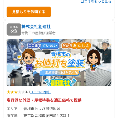
口コミをもっと見る
見積もりを依頼する
株式会社創建社
青梅市
6位
青梅市の屋根修理業者
★
★
★
★
★
3.1
（口コミ2件）
高品質な外壁・屋根塗装を適正価格で提供
エリア
青梅市および周辺地域
所在地
東京都青梅市友田町4-233-1