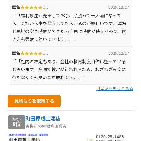
にわたる建築関連工事が含まれます。これらのサービスを
★
★
★
★
★
匿名
2025/12/17
5.0
通じて、建物の耐久性や美観の向上を図り、地域の建築物
「「福利厚生が充実しており、頑張って一人前になった
の維持・保全に貢献しています。
ら、会社から車を貸与してもらえるのが嬉しいです。現場
と現場の空き時間ができたら自由に時間が使えるので、働
き方も柔軟に対応できます。」」
★
★
★
★
★
匿名
2025/12/17
5.0
「「社内の検定もあり、会社の教育制度自体は整っている
と思います。全国で検定が行われるため、わざわざ東京に
行かなくても良い点が便利です。」」
口コミをもっと見る
見積もりを依頼する
町田屋根工事店
青梅市
8位
青梅市の屋根修理業者