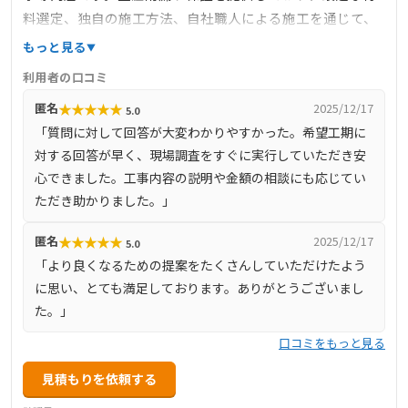
料選定、独自の施工方法、自社職人による施工を通じて、
雨漏りしない住まいの安心を提供しています。完全自社施
もっと見る
工により、下請け業者を介さず、自社で職人を育成し、責
利用者の口コミ
任を持って施工を行っています。また、しつこい営業を一
★
★
★
★
★
匿名
2025/12/17
5.0
切行わず、お客様のご要望に沿った最善の提案を心掛けて
「質問に対して回答が大変わかりやすかった。希望工期に
います。
対する回答が早く、現場調査をすぐに実行していただき安
心できました。工事内容の説明や金額の相談にも応じてい
ただき助かりました。」
★
★
★
★
★
匿名
2025/12/17
5.0
「より良くなるための提案をたくさんしていただけたよう
に思い、とても満足しております。ありがとうございまし
た。」
口コミをもっと見る
見積もりを依頼する