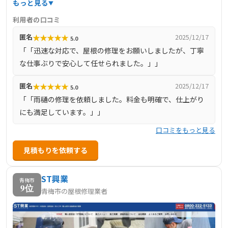
もっと見る
連の工事を提供しています。料金の目安として、屋根の差
利用者の口コミ
し替えが1100円から66000円、コーキング修理が1100円か
★
★
★
★
★
匿名
2025/12/17
5.0
ら66000円、雨樋修理が2200円から55000円、棟板金の交換
「「迅速な対応で、屋根の修理をお願いしましたが、丁寧
が16500円からとなっています。年中無休で営業しており、
な仕事ぶりで安心して任せられました。」」
受付時間は6:00から23:00までと、幅広い時間帯で対応して
います。
★
★
★
★
★
匿名
2025/12/17
5.0
「「雨樋の修理を依頼しました。料金も明確で、仕上がり
にも満足しています。」」
口コミをもっと見る
見積もりを依頼する
ST興業
青梅市
9位
青梅市の屋根修理業者