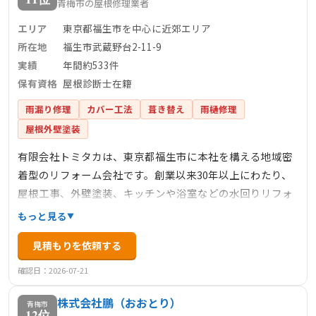
青梅市の屋根修理業者
エリア
東京都福生市を中心に近郊エリア
所在地
福生市武蔵野台2-11-9
実績
年間約533件
保有資格
屋根診断士在籍
雨漏り修理
カバー工法
葺き替え
雨樋修理
屋根外壁塗装
有限会社トミタカは、東京都福生市に本社を構える地域密
着型のリフォーム会社です。創業以来30年以上にわたり、
屋根工事、外壁塗装、キッチンや浴室などの水回りリフォ
ームまで、幅広いサービスを提供しています。特に屋根工
もっと見る
事においては、屋根診断士が在籍し、適切な診断と提案を
見積もりを依頼する
行っています。年間約533件の施工実績（2024年）を持
ち、多くのお客様から信頼を得ています。無料診断や見積
確認日：2026-07-21
もりも行っており、アフターサービスも充実しています。
株式会社鵬（おおとり）
青梅市
12位