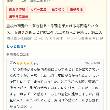
保証
10年間の工事保証
雨漏り修理
カバー工法
葺き替え
雨樋修理
屋根外壁塗装
屋根の雨漏り・葺き替え・修理を手掛ける専門店ヤネタ
ス。雨漏り診断士と経験15年以上の職人が在籍し、施工実
績は累計3,000件以上にのぼります。ドローン調査を含む現
地調査・お見積り・出張費は無料。瓦ずれ直し1,500円〜/
もっと見る
㎡、スレート交換5,000円〜/枚、屋根葺き替え9,800円〜/
利用者の口コミ
㎡と料金の目安が明確で、自社職人の直接施工により中間
★
★
★
★
★
匿名
2026/06/01
5.0
マージンがかかりません。施工後は10年間の工事保証付
「いつの頃からか室内の壁にうっすらとシミが出てきてい
き。東京都・神奈川県・埼玉県・千葉県・茨城県・栃木
たのですが、日常生活には特に支障がなかったため、つい
県・群馬県など全国14都道府県に対応し、LINE・メールは
後回しにしてしまっていました。ところがある時、壁紙が
24時間受付、最短当日にお伺いします。
浮き上がって剥がれ始めているのに気づき、さすがにこの
ままではまずいと感じてこちらの会社に連絡しました。調
査に来ていただいたところ、原因は外壁に入ったひび割れ
からの浸水…」