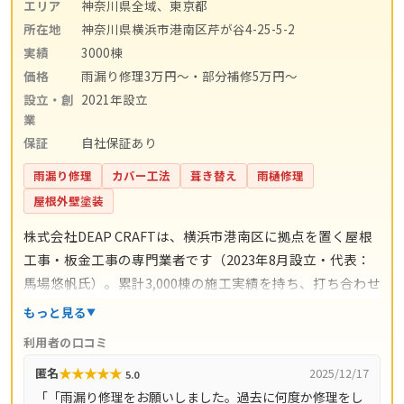
エリア
神奈川県全域、東京都
所在地
神奈川県横浜市港南区芹が谷4-25-5-2
実績
3000棟
価格
雨漏り修理3万円〜・部分補修5万円〜
設立・創
2021年設立
業
保証
自社保証あり
雨漏り修理
カバー工法
葺き替え
雨樋修理
屋根外壁塗装
株式会社DEAP CRAFTは、横浜市港南区に拠点を置く屋根
工事・板金工事の専門業者です（2023年8月設立・代表：
馬場悠帆氏）。累計3,000棟の施工実績を持ち、打ち合わせ
からアフターサポートまで自社スタッフが一貫対応。仲介
もっと見る
コストを抑えた適正価格と自社保証を掲げています。料金
利用者の口コミ
の目安は雨漏り修理3万円〜、屋根の部分補修5万円〜、棟
★
★
★
★
★
匿名
2025/12/17
5.0
板金交換10万円〜、屋根カバー工法80万円〜、葺き替え
「「雨漏り修理をお願いしました。過去に何度か修理をし
100万円〜。現地調査・お見積り・ご相談は無料で、最短