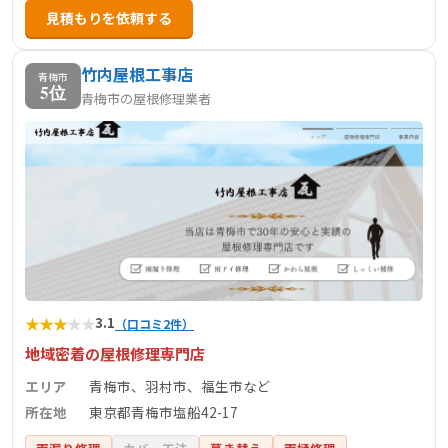
見積もりを依頼する
竹内屋根工事店
青梅市
5位
青梅市の屋根修理業者
★
★
★
★
★
3.1
（口コミ2件）
地域密着の屋根修理専門店
エリア
青梅市、羽村市、福生市など
所在地
東京都青梅市塩船42-17