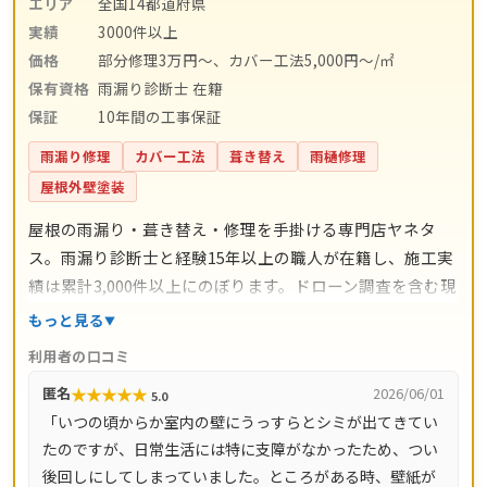
エリア
全国14都道府県
実績
3000件以上
価格
部分修理3万円～、カバー工法5,000円～/㎡
保有資格
雨漏り診断士 在籍
保証
10年間の工事保証
雨漏り修理
カバー工法
葺き替え
雨樋修理
屋根外壁塗装
屋根の雨漏り・葺き替え・修理を手掛ける専門店ヤネタ
ス。雨漏り診断士と経験15年以上の職人が在籍し、施工実
績は累計3,000件以上にのぼります。ドローン調査を含む現
地調査・お見積り・出張費は無料。瓦ずれ直し1,500円〜/
もっと見る
㎡、スレート交換5,000円〜/枚、屋根葺き替え9,800円〜/
利用者の口コミ
㎡と料金の目安が明確で、自社職人の直接施工により中間
★
★
★
★
★
匿名
2026/06/01
5.0
マージンがかかりません。施工後は10年間の工事保証付
「いつの頃からか室内の壁にうっすらとシミが出てきてい
き。東京都・神奈川県・埼玉県・千葉県・茨城県・栃木
たのですが、日常生活には特に支障がなかったため、つい
県・群馬県など全国14都道府県に対応し、LINE・メールは
後回しにしてしまっていました。ところがある時、壁紙が
24時間受付、最短当日にお伺いします。