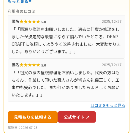
もっと見る
コストを抑えた適正価格と自社保証を掲げています。料金
利用者の口コミ
の目安は雨漏り修理3万円〜、屋根の部分補修5万円〜、棟
★
★
★
★
★
匿名
2025/12/17
5.0
板金交換10万円〜、屋根カバー工法80万円〜、葺き替え
「「雨漏り修理をお願いしました。過去に何度か修理をし
100万円〜。現地調査・お見積り・ご相談は無料で、最短
ましたが決定的な改善にならず悩んでいたところ、DEAP
即日対応も可能です（営業時間8時〜18時・月〜土）。対
CRAFTに依頼してようやく改善されました。大変助かりま
応エリアは神奈川県全域（33市町村）と東京都全域（23
した。ありがとうございます。」」
区・多摩地域）です。
★
★
★
★
★
匿名
2025/12/17
5.0
「「祖父の家の屋根修理をお願いしました。代表の方はも
ちろん、作業して頂いた職人さんが皆さん礼儀正しく、工
事中も安心でした。また何かありましたらよろしくお願い
いたします。」」
口コミをもっと見る
見積もりを依頼する
公式サイト ↗
確認日：2026-07-23