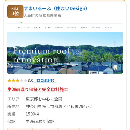
すまいるーふ（住まいDesign）
大島町
3位
大島町の屋根修理業者
★
★
★
★
★
3.0
（口コミ5件）
生涯雨漏り保証と完全自社施工
エリア
東京都を中心に全国
所在地
神奈川県横浜市都筑区池辺町2947-2
実績
1500棟
保証
生涯雨漏り保証