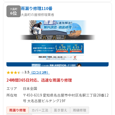
雨漏り修理110番
大島町
6位
大島町の屋根修理業者
★
★
★
★
★
3.5
（口コミ2件）
24時間365日対応、迅速な雨漏り修理
エリア
日本全国
所在地
〒450-6319 愛知県名古屋市中村区名駅三丁目28番12
号 大名古屋ビルヂング19F
雨漏り修理
カバー工法
葺き替え
雨樋修理