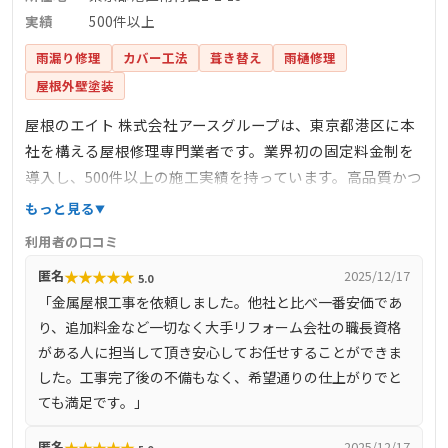
実績
500件以上
雨漏り修理
カバー工法
葺き替え
雨樋修理
屋根外壁塗装
屋根のエイト 株式会社アースグループは、東京都港区に本
社を構える屋根修理専門業者です。業界初の固定料金制を
導入し、500件以上の施工実績を持っています。高品質かつ
低価格なサービスを提供し、イタリア大使館からの依頼を
もっと見る
受けるなど、その技術力には定評があります。主な事業内
利用者の口コミ
容は、屋根工事、板金工事、雨どい工事、金属サイディン
★
★
★
★
★
匿名
2025/12/17
5.0
グ工事、光触媒防汚・超抗菌消臭など多岐にわたります。
「金属屋根工事を依頼しました。他社と比べ一番安価であ
り、追加料金など一切なく大手リフォーム会社の職長資格
がある人に担当して頂き安心してお任せすることができま
した。工事完了後の不備もなく、希望通りの仕上がりでと
ても満足です。」
★
★
★
★
★
匿名
2025/12/17