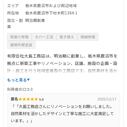
エリア
栃木県鹿沼市および周辺地域
所在地
栃木県鹿沼市下材木町1364-1
設立・創
明治期創業
業
雨漏り修理
カバー工法
葺き替え
雨樋修理
屋根外壁塗装
有限会社大島工務店は、明治期に創業し、栃木県鹿沼市を
拠点に新築工事やリノベーション、店舗、施設の企画・設
計・施工を行う地域密着型の工務店です。自然素材を活か
した家づくりに取り組み、一般住宅から数寄屋造り、社寺
もっと見る
建築まで幅広い建築物を手掛けています。また、若い職人
利用者の口コミ
や設計スタッフを中心に、新しい発想を大切にしながら、
★
★
★
★
★
匿名
2025/12/17
5.0
伝統的な技術と現代のニーズを融合させた施工を提供して
「「大島工務店さんにリノベーションをお願いしました。
います。
自然素材を活かしたデザインと丁寧な施工に大変満足して
います。」」