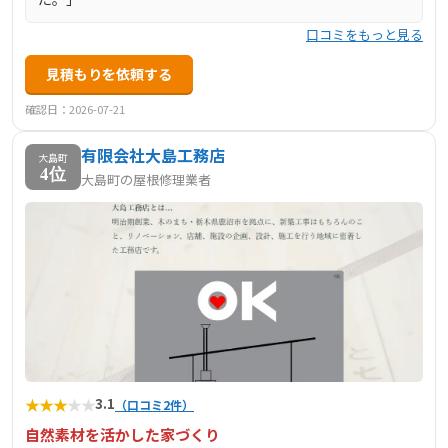
口コミをもっと見る
見積もりを依頼する
確認日：2026-07-21
有限会社大島工務店
大島町
4位
大島町の屋根修理業者
★
★
★
★
★
3.1
（口コミ2件）
自然素材を活かした家づくり