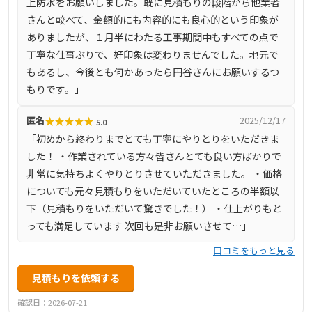
上防水をお願いしました。既に見積もりの段階から他業者
さんと較べて、金額的にも内容的にも良心的という印象が
ありましたが、１月半にわたる工事期間中もすべての点で
丁寧な仕事ぶりで、好印象は変わりませんでした。地元で
もあるし、今後とも何かあったら円谷さんにお願いするつ
もりです。」
★
★
★
★
★
匿名
2025/12/17
5.0
「初めから終わりまでとても丁寧にやりとりをいただきま
した！ ・作業されている方々皆さんとても良い方ばかりで
非常に気持ちよくやりとりさせていただきました。 ・価格
についても元々見積もりをいただいていたところの半額以
下（見積もりをいただいて驚きでした！） ・仕上がりもと
っても満足しています 次回も是非お願いさせて…」
口コミをもっと見る
見積もりを依頼する
確認日：2026-07-21