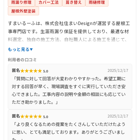
雨漏り修理
カバー工法
葺き替え
雨樋修理
屋根外壁塗装
すまいるーふは、株式会社住まいDesignが運営する屋根工
事専門店です。生涯雨漏り保証を提供しており、最適な材
料選定、独自の施工方法、自社職人による施工を通じて、
雨漏りしない住まいの安心を提供しています。完全自社施
もっと見る
工により、下請け業者を介さず、自社で職人を育成し、責
利用者の口コミ
任を持って施工を行っています。また、しつこい営業を一
★
★
★
★
★
匿名
2025/12/17
5.0
切行わず、お客様のご要望に沿った最善の提案を心掛けて
「質問に対して回答が大変わかりやすかった。希望工期に
います。
対する回答が早く、現場調査をすぐに実行していただき安
心できました。工事内容の説明や金額の相談にも応じてい
ただき助かりました。」
★
★
★
★
★
匿名
2025/12/17
5.0
「より良くなるための提案をたくさんしていただけたよう
に思い、とても満足しております。ありがとうございまし
た。」