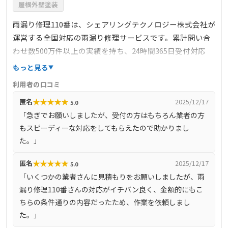
屋根外壁塗装
雨漏り修理110番は、シェアリングテクノロジー株式会社が
運営する全国対応の雨漏り修理サービスです。累計問い合
わせ数500万件以上の実績を持ち、24時間365日受付対応
で、緊急の雨漏りトラブルにも迅速に対応します。料金は
もっと見る
明確で、下地処理3900円/㎡～、カバー工法6600円/㎡～な
利用者の口コミ
ど、部分修理から大規模な修繕まで幅広く対応していま
★
★
★
★
★
匿名
2025/12/17
5.0
す。見積もり後の追加料金は不要で、安心して依頼できる
「急ぎでお願いしましたが、受付の方はもちろん業者の方
点も特徴です。
もスピーディーな対応をしてもらえたので助かりまし
た。」
★
★
★
★
★
匿名
2025/12/17
5.0
「いくつかの業者さんに見積もりをお願いしましたが、雨
漏り修理110番さんの対応がイチバン良く、金額的にもこ
ちらの条件通りの内容だったため、作業を依頼しまし
た。」