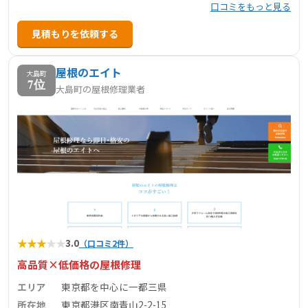
口コミをもっと見る
見積もりを依頼する
屋根のエイト
大島町
7位
大島町の屋根修理業者
★
★
★
★
★
3.0
（口コミ2件）
高品質×低価格の屋根修理
エリア
東京都を中心に一都三県
所在地
東京都港区南青山2-2-15