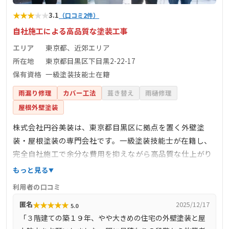
★
★
★
★
★
3.1
（口コミ2件）
自社施工による高品質な塗装工事
エリア
東京都、近郊エリア
所在地
東京都目黒区下目黒2-22-17
保有資格
一級塗装技能士在籍
雨漏り修理
カバー工法
葺き替え
雨樋修理
屋根外壁塗装
株式会社円谷美装は、東京都目黒区に拠点を置く外壁塗
装・屋根塗装の専門会社です。一級塗装技能士が在籍し、
完全自社施工で余分な費用を抑えながら高品質な仕上がり
を提供します。主な業務は外壁・屋根塗装、防水工事、シ
もっと見る
ーリング工事などで、多くの住宅や建物のメンテナンスを
利用者の口コミ
手掛けています。施工事例や料金の詳細は公開されていま
★
★
★
★
★
匿名
2025/12/17
5.0
せんが、施工品質の高さに定評があります。詳細について
「３階建ての築１９年、やや大きめの住宅の外壁塗装と屋
は、公式サイトや問い合わせ窓口をご利用ください。