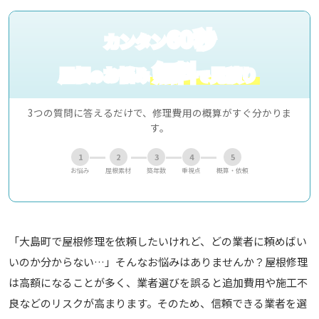
60秒
カンタン
無料
屋根
お悩み
見積り
の
で
3つの質問に答えるだけで、修理費用の概算がすぐ分かりま
す。
1
2
3
4
5
お悩み
屋根素材
築年数
重視点
概算・依頼
「大島町で屋根修理を依頼したいけれど、どの業者に頼めばい
いのか分からない…」そんなお悩みはありませんか？屋根修理
は高額になることが多く、業者選びを誤ると追加費用や施工不
良などのリスクが高まります。そのため、信頼できる業者を選