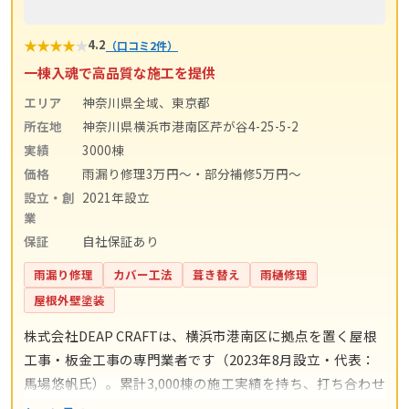
★
★
★
★
★
4.2
（口コミ2件）
一棟入魂で高品質な施工を提供
エリア
神奈川県全域、東京都
所在地
神奈川県横浜市港南区芹が谷4-25-5-2
実績
3000棟
価格
雨漏り修理3万円〜・部分補修5万円〜
設立・創
2021年設立
業
保証
自社保証あり
雨漏り修理
カバー工法
葺き替え
雨樋修理
屋根外壁塗装
株式会社DEAP CRAFTは、横浜市港南区に拠点を置く屋根
工事・板金工事の専門業者です（2023年8月設立・代表：
馬場悠帆氏）。累計3,000棟の施工実績を持ち、打ち合わせ
からアフターサポートまで自社スタッフが一貫対応。仲介