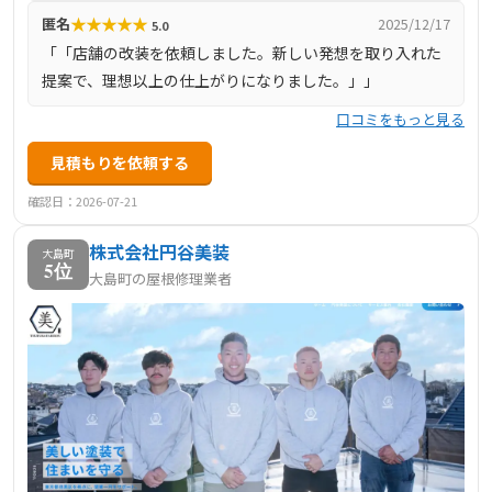
★
★
★
★
★
匿名
2025/12/17
5.0
「「店舗の改装を依頼しました。新しい発想を取り入れた
提案で、理想以上の仕上がりになりました。」」
口コミをもっと見る
見積もりを依頼する
確認日：2026-07-21
株式会社円谷美装
大島町
5位
大島町の屋根修理業者