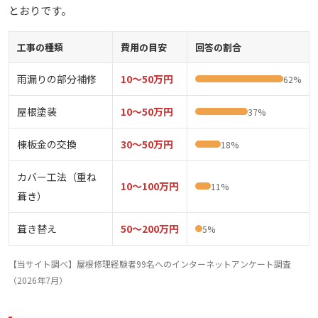
とおりです。
工事の種類
費用の目安
回答の割合
雨漏りの部分補修
10〜50万円
62%
屋根塗装
10〜50万円
37%
棟板金の交換
30〜50万円
18%
カバー工法（重ね
10〜100万円
11%
葺き）
葺き替え
50〜200万円
5%
【当サイト調べ】屋根修理経験者99名へのインターネットアンケート調査
（2026年7月）