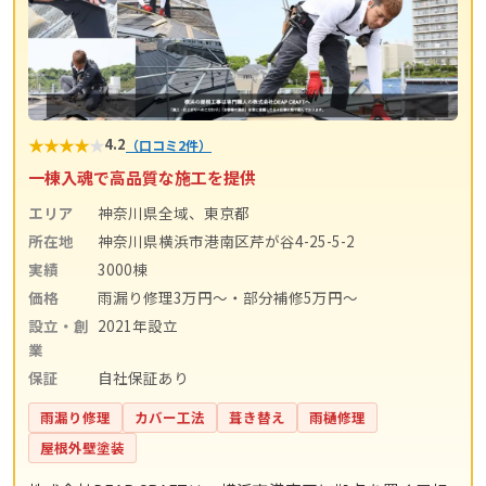
★
★
★
★
★
4.2
（口コミ2件）
一棟入魂で高品質な施工を提供
エリア
神奈川県全域、東京都
所在地
神奈川県横浜市港南区芹が谷4-25-5-2
実績
3000棟
価格
雨漏り修理3万円〜・部分補修5万円〜
設立・創
2021年設立
業
保証
自社保証あり
雨漏り修理
カバー工法
葺き替え
雨樋修理
屋根外壁塗装