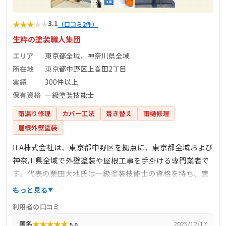
★
★
★
★
★
3.1
（口コミ2件）
生粋の塗装職人集団
エリア
東京都全域、神奈川県全域
所在地
東京都中野区上高田2丁目
実績
300件以上
保有資格
一級塗装技能士
雨漏り修理
カバー工法
葺き替え
雨樋修理
屋根外壁塗装
ILA株式会社は、東京都中野区を拠点に、東京都全域および
神奈川県全域で外壁塗装や屋根工事を手掛ける専門業者で
す。代表の栗田大地氏は一級塗装技能士の資格を持ち、豊
富な経験と高い技術力を有しています。創業以来、300件以
もっと見る
上の施工実績を積み重ねており、公共施設の施工も多数手
利用者の口コミ
掛けています。無料の外装診断を提供し、現地調査から施
★
★
★
★
★
匿名
2025/12/17
5.0
工、アフターフォローまで自社一貫体制で対応すること