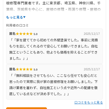
根修理専門業者です。主に東京都、埼玉県、神奈川県、千
葉県、茨城県を中心に、屋根の修理・雨漏り修理・屋根の
リフォームなど、屋根に関する工事全般を手掛けていま
もっと見る
す。熟練の職人による直接施工を行い、高品質な仕上がり
利用者の口コミ
と安心価格を提供しています。ドローンを活用した無料の
★
★
★
★
★
匿名
2025/12/17
5.0
屋根診断サービスも実施しており、屋根の状態を的確に把
「「家を建ててから初めての外壁塗装でした。事前に見積
握することが可能です。さらに、JIOリフォームかし保険に
もりを出してくれるので安心してお願いできました。自社
登録しており、施工後の保証体制も充実しています。
施工ということもあり、他よりも価格を抑えることができ
ました。」」
★
★
★
★
★
匿名
2025/12/17
5.0
「「無料相談をさせてもらい、ここなら任せても安心だと
思ったので実際に我が家の屋根修理をお願いしました。下
請け業者を雇わず、自社施工という点や近所への配慮を徹
底している点などが決め手でした。」」
口コミをもっと見る