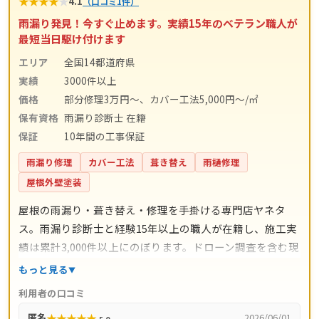
★
★
★
★
★
4.1
（口コミ1件）
雨漏り発見！今すぐ止めます。実績15年のベテラン職人が
最短当日駆け付けます
エリア
全国14都道府県
実績
3000件以上
価格
部分修理3万円～、カバー工法5,000円～/㎡
保有資格
雨漏り診断士 在籍
保証
10年間の工事保証
雨漏り修理
カバー工法
葺き替え
雨樋修理
屋根外壁塗装
屋根の雨漏り・葺き替え・修理を手掛ける専門店ヤネタ
ス。雨漏り診断士と経験15年以上の職人が在籍し、施工実
績は累計3,000件以上にのぼります。ドローン調査を含む現
地調査・お見積り・出張費は無料。瓦ずれ直し1,500円〜/
もっと見る
㎡、スレート交換5,000円〜/枚、屋根葺き替え9,800円〜/
利用者の口コミ
㎡と料金の目安が明確で、自社職人の直接施工により中間
★
★
★
★
★
匿名
2026/06/01
5.0