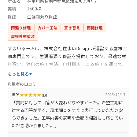
所在地
神奈川県横浜市都筑区池辺町2947-2
実績
1500棟
保証
生涯雨漏り保証
雨漏り修理
カバー工法
葺き替え
雨樋修理
屋根外壁塗装
すまいるーふは、株式会社住まいDesignが運営する屋根工
事専門店です。生涯雨漏り保証を提供しており、最適な材
料選定、独自の施工方法、自社職人による施工を通じて、
雨漏りしない住まいの安心を提供しています。完全自社施
もっと見る
工により、下請け業者を介さず、自社で職人を育成し、責
利用者の口コミ
任を持って施工を行っています。また、しつこい営業を一
★
★
★
★
★
匿名
2025/12/17
5.0
切行わず、お客様のご要望に沿った最善の提案を心掛けて
「質問に対して回答が大変わかりやすかった。希望工期に
います。
対する回答が早く、現場調査をすぐに実行していただき安
心できました。工事内容の説明や金額の相談にも応じてい
ただき助かりました。」