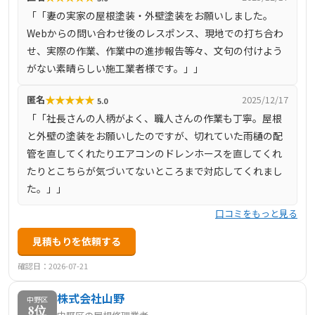
「「妻の実家の屋根塗装・外壁塗装をお願いしました。
で、高品質なサービスを提供しています。
Webからの問い合わせ後のレスポンス、現地での打ち合わ
せ、実際の作業、作業中の進捗報告等々、文句の付けよう
がない素晴らしい施工業者様です。」」
★
★
★
★
★
匿名
2025/12/17
5.0
「「社長さんの人柄がよく、職人さんの作業も丁寧。屋根
と外壁の塗装をお願いしたのですが、切れていた雨樋の配
管を直してくれたりエアコンのドレンホースを直してくれ
たりとこちらが気づいてないところまで対応してくれまし
た。」」
口コミをもっと見る
見積もりを依頼する
確認日：2026-07-21
株式会社山野
中野区
8位