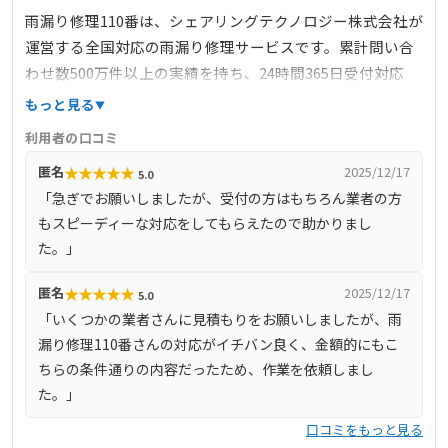
雨漏り修理110番は、シェアリングテクノロジー株式会社が
運営する全国対応の雨漏り修理サービスです。累計問い合
わせ数500万件以上の実績を持ち、24時間365日受付対応
で、緊急の雨漏りトラブルにも迅速に対応します。料金は
もっと見る
明確で、下地処理3900円/㎡～、カバー工法6600円/㎡～な
利用者の口コミ
ど、部分修理から大規模な修繕まで幅広く対応していま
★
★
★
★
★
匿名
2025/12/17
5.0
す。見積もり後の追加料金は不要で、安心して依頼できる
「急ぎでお願いしましたが、受付の方はもちろん業者の方
点も特徴です。
もスピーディーな対応をしてもらえたので助かりまし
た。」
★
★
★
★
★
匿名
2025/12/17
5.0
「いくつかの業者さんに見積もりをお願いしましたが、雨
漏り修理110番さんの対応がイチバン良く、金額的にもこ
ちらの条件通りの内容だったため、作業を依頼しまし
た。」
口コミをもっと見る