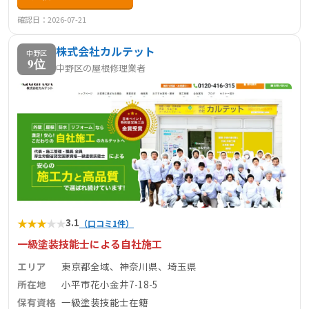
確認日：2026-07-21
株式会社カルテット
中野区
9位
中野区の屋根修理業者
★
★
★
★
★
3.1
（口コミ1件）
一級塗装技能士による自社施工
エリア
東京都全域、神奈川県、埼玉県
所在地
小平市花小金井7-18-5
保有資格
一級塗装技能士在籍