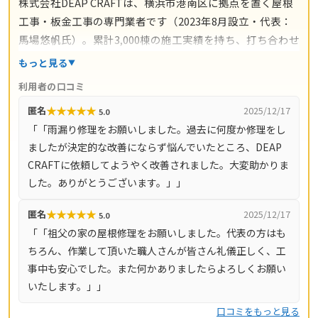
株式会社DEAP CRAFTは、横浜市港南区に拠点を置く屋根
工事・板金工事の専門業者です（2023年8月設立・代表：
馬場悠帆氏）。累計3,000棟の施工実績を持ち、打ち合わせ
からアフターサポートまで自社スタッフが一貫対応。仲介
もっと見る
コストを抑えた適正価格と自社保証を掲げています。料金
利用者の口コミ
の目安は雨漏り修理3万円〜、屋根の部分補修5万円〜、棟
★
★
★
★
★
匿名
2025/12/17
5.0
板金交換10万円〜、屋根カバー工法80万円〜、葺き替え
「「雨漏り修理をお願いしました。過去に何度か修理をし
100万円〜。現地調査・お見積り・ご相談は無料で、最短
ましたが決定的な改善にならず悩んでいたところ、DEAP
即日対応も可能です（営業時間8時〜18時・月〜土）。対
CRAFTに依頼してようやく改善されました。大変助かりま
応エリアは神奈川県全域（33市町村）と東京都全域（23
した。ありがとうございます。」」
区・多摩地域）です。
★
★
★
★
★
匿名
2025/12/17
5.0
「「祖父の家の屋根修理をお願いしました。代表の方はも
ちろん、作業して頂いた職人さんが皆さん礼儀正しく、工
事中も安心でした。また何かありましたらよろしくお願い
いたします。」」
口コミをもっと見る