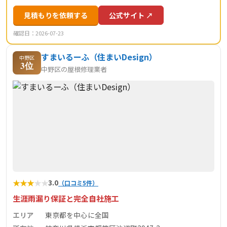
見積もりを依頼する
公式サイト ↗
確認日：2026-07-23
すまいるーふ（住まいDesign）
中野区
3位
中野区の屋根修理業者
★
★
★
★
★
3.0
（口コミ5件）
生涯雨漏り保証と完全自社施工
エリア
東京都を中心に全国