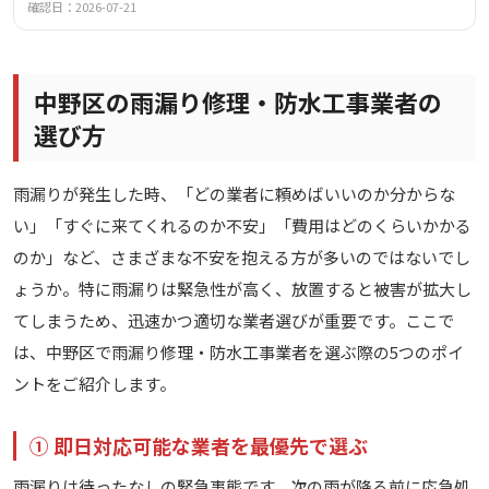
グ工事、光触媒防汚・超抗菌消臭など多岐にわたります。
確認日：2026-07-21
中野区の雨漏り修理・防水工事業者の
選び方
雨漏りが発生した時、「どの業者に頼めばいいのか分からな
い」「すぐに来てくれるのか不安」「費用はどのくらいかかる
のか」など、さまざまな不安を抱える方が多いのではないでし
ょうか。特に雨漏りは緊急性が高く、放置すると被害が拡大し
てしまうため、迅速かつ適切な業者選びが重要です。ここで
は、中野区で雨漏り修理・防水工事業者を選ぶ際の5つのポイ
ントをご紹介します。
① 即日対応可能な業者を最優先で選ぶ
雨漏りは待ったなしの緊急事態です。次の雨が降る前に応急処