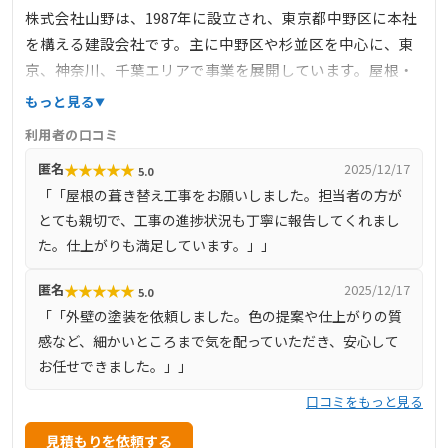
株式会社山野は、1987年に設立され、東京都中野区に本社
を構える建設会社です。主に中野区や杉並区を中心に、東
京、神奈川、千葉エリアで事業を展開しています。屋根・
外壁リフォーム、内装リフォーム、エクステリア工事、キ
もっと見る
ッチン・トイレなどの住宅設備機器の設置・取替え、増改
利用者の口コミ
築工事、新築工事など、住まいに関する幅広いサービスを
★
★
★
★
★
匿名
2025/12/17
5.0
提供しています。お客様の生活・暮らしを中心に考え、単
「「屋根の葺き替え工事をお願いしました。担当者の方が
なる設備取替えではなく、住まいの性能を向上させ、より
とても親切で、工事の進捗状況も丁寧に報告してくれまし
住みよくすることをモットーとしています。きめ細かな対
た。仕上がりも満足しています。」」
応とアフターケアを含めた高品質なサービスを提供し、施
工後の不具合等については、担当者が迅速に対応していま
★
★
★
★
★
匿名
2025/12/17
5.0
す。
「「外壁の塗装を依頼しました。色の提案や仕上がりの質
感など、細かいところまで気を配っていただき、安心して
お任せできました。」」
口コミをもっと見る
見積もりを依頼する