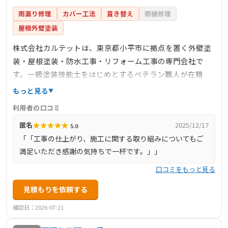
雨漏り修理
カバー工法
葺き替え
雨樋修理
屋根外壁塗装
株式会社カルテットは、東京都小平市に拠点を置く外壁塗
装・屋根塗装・防水工事・リフォーム工事の専門会社で
す。一級塗装技能士をはじめとするベテラン職人が在籍
し、完全自社施工にこだわっています。訪問診断や見積も
もっと見る
りは無料で行い、建物診断書の作成も提供しています。公
利用者の口コミ
式サイトには多数の施工事例が掲載されており、施工の品
★
★
★
★
★
匿名
2025/12/17
5.0
質や実績を確認できます。
「「工事の仕上がり、施工に関する取り組みについてもご
満足いただき感謝の気持ちで一杯です。」」
口コミをもっと見る
見積もりを依頼する
確認日：2026-07-21