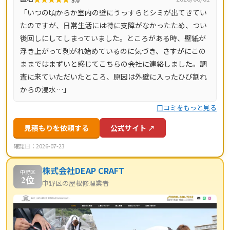
マージンがかかりません。施工後は10年間の工事保証付
「いつの頃からか室内の壁にうっすらとシミが出てきてい
き。東京都・神奈川県・埼玉県・千葉県・茨城県・栃木
たのですが、日常生活には特に支障がなかったため、つい
県・群馬県など全国14都道府県に対応し、LINE・メールは
後回しにしてしまっていました。ところがある時、壁紙が
24時間受付、最短当日にお伺いします。
浮き上がって剥がれ始めているのに気づき、さすがにこの
ままではまずいと感じてこちらの会社に連絡しました。調
査に来ていただいたところ、原因は外壁に入ったひび割れ
からの浸水…」
口コミをもっと見る
見積もりを依頼する
公式サイト ↗
確認日：2026-07-23
株式会社DEAP CRAFT
中野区
2位
中野区の屋根修理業者