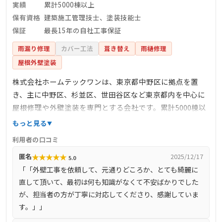
実績
累計5000棟以上
保有資格
建築施工管理技士、塗装技能士
保証
最長15年の自社工事保証
雨漏り修理
カバー工法
葺き替え
雨樋修理
屋根外壁塗装
株式会社ホームテックワンは、東京都中野区に拠点を置
き、主に中野区、杉並区、世田谷区など東京都内を中心に
屋根修理や外壁塗装を専門とする会社です。累計5000棟以
上の施工実績を持ち、建築施工管理技士や塗装技能士など
もっと見る
の有資格者が在籍しています。自社施工により中間マージ
利用者の口コミ
ンを排除し、低価格で高品質なサービスを提供していま
★
★
★
★
★
匿名
2025/12/17
5.0
す。さらに、国土交通大臣指定のJIOリフォーム瑕疵保険や
「「外壁工事を依頼して、元通りどころか、とても綺麗に
最長15年の自社工事保証、メーカー保証のトリプル保証を
直して頂いて、最初は何も知識がなくて不安ばかりでした
提供しており、施工後も長期にわたり安心です。
が、担当者の方が丁寧に対応してくださり、感謝していま
す。」」