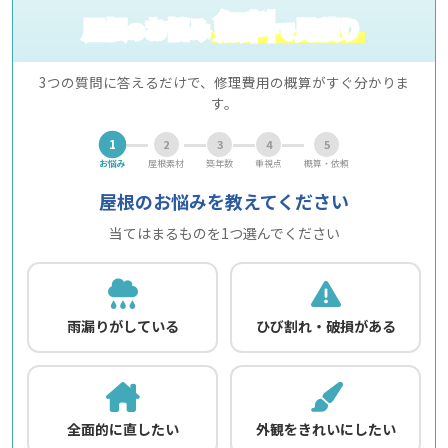
無料
屋根
お悩み
見積り
の
で
3つの質問に答えるだけで、修理費用の概算がすぐ分かりま
す。
1
2
3
4
5
お悩み
屋根素材
築年数
重視点
概算・依頼
屋根のお悩みを教えてください
当てはまるものを1つ選んでください
雨漏りがしている
ひび割れ・破損がある
全面的に直したい
外観をきれいにしたい