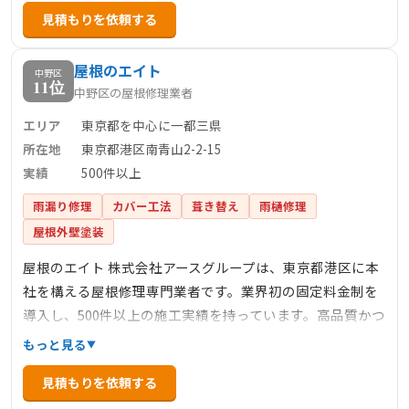
見積もりを依頼する
屋根のエイト
中野区
11位
中野区の屋根修理業者
エリア
東京都を中心に一都三県
所在地
東京都港区南青山2-2-15
実績
500件以上
雨漏り修理
カバー工法
葺き替え
雨樋修理
屋根外壁塗装
屋根のエイト 株式会社アースグループは、東京都港区に本
社を構える屋根修理専門業者です。業界初の固定料金制を
導入し、500件以上の施工実績を持っています。高品質かつ
低価格なサービスを提供し、イタリア大使館からの依頼を
もっと見る
受けるなど、その技術力には定評があります。主な事業内
見積もりを依頼する
容は、屋根工事、板金工事、雨どい工事、金属サイディン