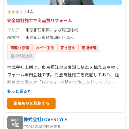
★
★
★
★
★
3.1
完全自社施工で高品質リフォーム
エリア
東京都江東区および周辺地域
所在地
東京都江東区豊洲5丁目5-1
雨漏り修理
カバー工法
葺き替え
雨樋修理
屋根外壁塗装
株式会社山創は、東京都江東区豊洲に拠点を構える屋根リ
フォーム専門会社です。完全自社施工を徹底しており、経
験豊富な職人が「For You」の精神で施工を行っています。
これにより、高品質なリフォームを適正価格で提供し、お
もっと見る
客様の満足度向上に努めています。主な業務内容は、屋根
見積もりを依頼する
工事、外壁工事、防水工事など多岐にわたり、住宅の外装
に関する幅広いニーズに対応しています。詳細なサービス
株式会社LOVESTYLE
内容や施工事例については、公式サイトをご覧ください。
中野区
5位
中野区の屋根修理業者