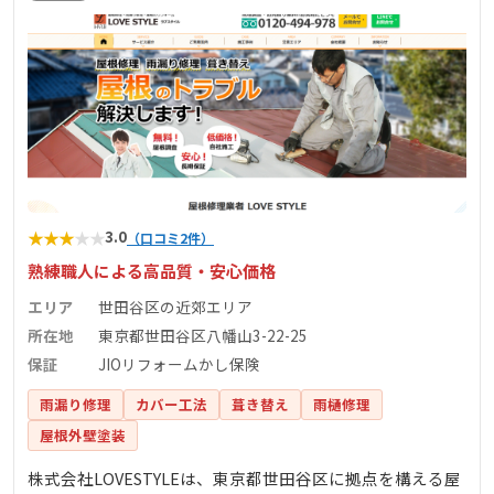
★
★
★
★
★
3.0
（口コミ2件）
熟練職人による高品質・安心価格
エリア
世田谷区の近郊エリア
所在地
東京都世田谷区八幡山3-22-25
保証
JIOリフォームかし保険
雨漏り修理
カバー工法
葺き替え
雨樋修理
屋根外壁塗装
株式会社LOVESTYLEは、東京都世田谷区に拠点を構える屋