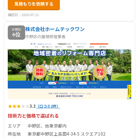
見積もりを依頼する
確認日：2026-07-21
株式会社ホームテックワン
中野区
6位
中野区の屋根修理業者
★
★
★
★
★
3.2
（口コミ2件）
技術力と価格で選ばれる
エリア
中野区、他東京都内
所在地
東京都中野区上高田4-34-5 スクエア102