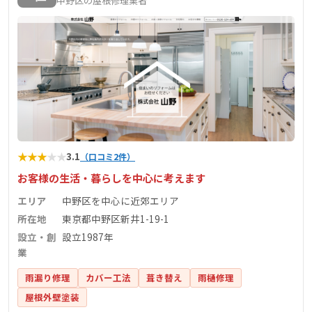
中野区の屋根修理業者
★
★
★
★
★
3.1
（口コミ2件）
お客様の生活・暮らしを中心に考えます
エリア
中野区を中心に近郊エリア
所在地
東京都中野区新井1-19-1
設立・創
設立1987年
業
雨漏り修理
カバー工法
葺き替え
雨樋修理
屋根外壁塗装