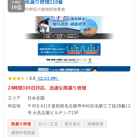
雨漏り修理110番
中野区
10位
中野区の屋根修理業者
★
★
★
★
★
3.5
（口コミ2件）
24時間365日対応、迅速な雨漏り修理
エリア
日本全国
所在地
〒450-6319 愛知県名古屋市中村区名駅三丁目28番12
号 大名古屋ビルヂング19F
雨漏り修理
カバー工法
葺き替え
雨樋修理
屋根外壁塗装