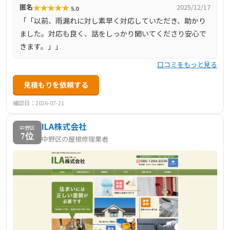
★
★
★
★
★
匿名
2025/12/17
5.0
「「以前、雨漏れに対し素早く対応していただき、助かり
ました。対応も良く、話をしっかり聞いてくださり安心で
きます。」」
口コミをもっと見る
見積もりを依頼する
確認日：2026-07-21
ILA株式会社
中野区
7位
中野区の屋根修理業者