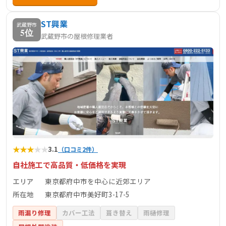
ST興業
武蔵野市
5位
武蔵野市の屋根修理業者
★
★
★
★
★
3.1
（口コミ2件）
自社施工で高品質・低価格を実現
エリア
東京都府中市を中心に近郊エリア
所在地
東京都府中市美好町3-17-5
雨漏り修理
カバー工法
葺き替え
雨樋修理