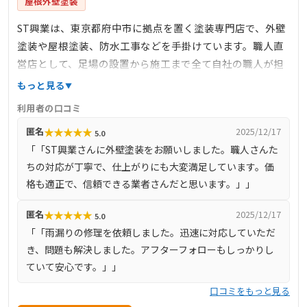
屋根外壁塗装
ST興業は、東京都府中市に拠点を置く塗装専門店で、外壁
塗装や屋根塗装、防水工事などを手掛けています。職人直
営店として、足場の設置から施工まで全て自社の職人が担
当し、下請け業者を介さないことで中間マージンを排除
もっと見る
し、適正価格での施工を提供しています。施工品質に徹底
利用者の口コミ
的にこだわり、外壁や屋根の塗装を通じて、長期間安心し
★
★
★
★
★
匿名
2025/12/17
5.0
て住める住環境を提供することを目指しています。お客様
「「ST興業さんに外壁塗装をお願いしました。職人さんた
とのコミュニケーションを重視し、工事の進捗状況を日々
ちの対応が丁寧で、仕上がりにも大変満足しています。価
報告することで、不安や疑問を解消し、信頼関係を築いて
格も適正で、信頼できる業者さんだと思います。」」
います。府中市を中心に、東京都全域および近隣県にも対
応しており、地域密着型のサービスを展開しています。
★
★
★
★
★
匿名
2025/12/17
5.0
「「雨漏りの修理を依頼しました。迅速に対応していただ
き、問題も解決しました。アフターフォローもしっかりし
ていて安心です。」」
口コミをもっと見る