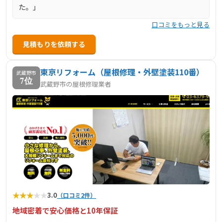
た。」
口コミをもっと見る
見積もりを依頼する
東京リフォーム（屋根修理・外壁塗装110番）
武蔵野市
7位
武蔵野市の屋根修理業者
★
★
★
★
★
3.0
（口コミ2件）
地域密着で安心価格と10年保証