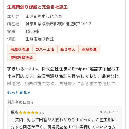
生涯雨漏り保証と完全自社施工
エリア
東京都を中心に全国
所在地
神奈川県横浜市都筑区池辺町2947-2
実績
1500棟
保証
生涯雨漏り保証
雨漏り修理
カバー工法
葺き替え
雨樋修理
屋根外壁塗装
すまいるーふは、株式会社住まいDesignが運営する屋根工
事専門店です。生涯雨漏り保証を提供しており、最適な材
料選定、独自の施工方法、自社職人による施工を通じて、
雨漏りしない住まいの安心を提供しています。完全自社施
もっと見る
工により、下請け業者を介さず、自社で職人を育成し、責
利用者の口コミ
任を持って施工を行っています。また、しつこい営業を一
★
★
★
★
★
匿名
2025/12/17
5.0
切行わず、お客様のご要望に沿った最善の提案を心掛けて
「質問に対して回答が大変わかりやすかった。希望工期に
います。
対する回答が早く、現場調査をすぐに実行していただき安