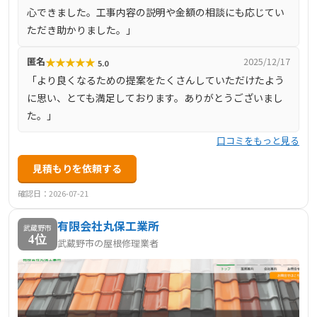
心できました。工事内容の説明や金額の相談にも応じてい
ただき助かりました。」
★
★
★
★
★
匿名
2025/12/17
5.0
「より良くなるための提案をたくさんしていただけたよう
に思い、とても満足しております。ありがとうございまし
た。」
口コミをもっと見る
見積もりを依頼する
確認日：2026-07-21
有限会社丸保工業所
武蔵野市
4位
武蔵野市の屋根修理業者