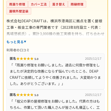
雨漏り修理
カバー工法
葺き替え
雨樋修理
屋根外壁塗装
株式会社DEAP CRAFTは、横浜市港南区に拠点を置く屋根
工事・板金工事の専門業者です（2023年8月設立・代表：
馬場悠帆氏）。累計3,000棟の施工実績を持ち、打ち合わせ
からアフターサポートまで自社スタッフが一貫対応。仲介
もっと見る
コストを抑えた適正価格と自社保証を掲げています。料金
利用者の口コミ
の目安は雨漏り修理3万円〜、屋根の部分補修5万円〜、棟
★
★
★
★
★
匿名
2025/12/17
5.0
板金交換10万円〜、屋根カバー工法80万円〜、葺き替え
「「雨漏り修理をお願いしました。過去に何度か修理をし
100万円〜。現地調査・お見積り・ご相談は無料で、最短
ましたが決定的な改善にならず悩んでいたところ、DEAP
即日対応も可能です（営業時間8時〜18時・月〜土）。対
CRAFTに依頼してようやく改善されました。大変助かりま
応エリアは神奈川県全域（33市町村）と東京都全域（23
した。ありがとうございます。」」
区・多摩地域）です。
★
★
★
★
★
匿名
2025/12/17
5.0
「「祖父の家の屋根修理をお願いしました。代表の方はも
ちろん、作業して頂いた職人さんが皆さん礼儀正しく、工