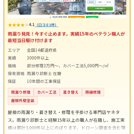
★
★
★
★
★
4.1
（口コミ1件）
雨漏り発見！今すぐ止めます。実績15年のベテラン職人が
最短当日駆け付けます
エリア
全国14都道府県
実績
3000件以上
価格
部分修理3万円～、カバー工法5,000円～/㎡
保有資格
雨漏り診断士 在籍
保証
10年間の工事保証
雨漏り修理
カバー工法
葺き替え
雨樋修理
屋根外壁塗装
屋根の雨漏り・葺き替え・修理を手掛ける専門店ヤネタ
ス。雨漏り診断士と経験15年以上の職人が在籍し、施工実
績は累計3,000件以上にのぼります。ドローン調査を含む現