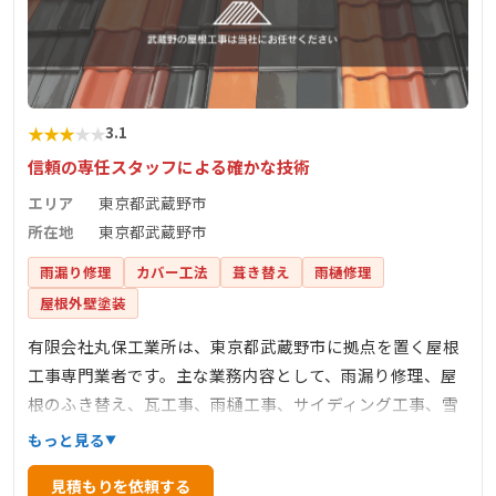
★
★
★
★
★
3.1
信頼の専任スタッフによる確かな技術
エリア
東京都武蔵野市
所在地
東京都武蔵野市
雨漏り修理
カバー工法
葺き替え
雨樋修理
屋根外壁塗装
有限会社丸保工業所は、東京都武蔵野市に拠点を置く屋根
工事専門業者です。主な業務内容として、雨漏り修理、屋
根のふき替え、瓦工事、雨樋工事、サイディング工事、雪
止め工事など、屋根に関する幅広いサービスを提供してい
もっと見る
ます。工事の行程および金額の提示を明確にし、専任スタ
見積もりを依頼する
ッフの確かな技術で施工を行うことを特徴としています。