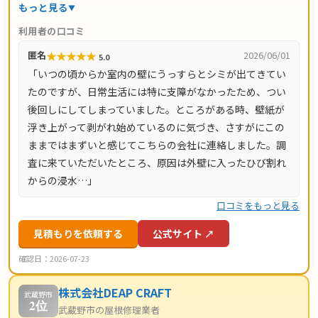
地調査・お見積り・出張費は無料。瓦ずれ直し1,500円〜/
もっと見る
㎡、スレート交換5,000円〜/枚、屋根葺き替え9,800円〜/
利用者の口コミ
㎡と料金の目安が明確で、自社職人の直接施工により中間
★
★
★
★
★
匿名
2026/06/01
5.0
マージンがかかりません。施工後は10年間の工事保証付
「いつの頃からか室内の壁にうっすらとシミが出てきてい
き。東京都・神奈川県・埼玉県・千葉県・茨城県・栃木
たのですが、日常生活には特に支障がなかったため、つい
県・群馬県など全国14都道府県に対応し、LINE・メールは
後回しにしてしまっていました。ところがある時、壁紙が
24時間受付、最短当日にお伺いします。
浮き上がって剥がれ始めているのに気づき、さすがにこの
ままではまずいと感じてこちらの会社に連絡しました。調
査に来ていただいたところ、原因は外壁に入ったひび割れ
からの浸水…」
口コミをもっと見る
見積もりを依頼する
公式サイト ↗
確認日：2026-07-23
株式会社DEAP CRAFT
武蔵野市
2位
武蔵野市の屋根修理業者