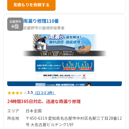
見積もりを依頼する
雨漏り修理110番
武蔵野市
6位
武蔵野市の屋根修理業者
★
★
★
★
★
3.5
（口コミ2件）
24時間365日対応、迅速な雨漏り修理
エリア
日本全国
所在地
〒450-6319 愛知県名古屋市中村区名駅三丁目28番12
号 大名古屋ビルヂング19F