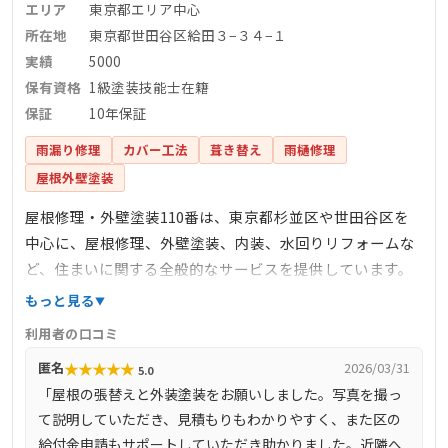
エリア
東京都エリア中心
所在地
東京都世田谷区給田３−３４−１
実績
5000
保有資格
1級塗装技能士在籍
保証
10年保証
雨漏り修理
カバー工法
葺き替え
雨樋修理
屋根外壁塗装
屋根修理・外壁塗装110番は、東京都杉並区や世田谷区を
中心に、屋根修理、外壁塗装、内装、水回りリフォームな
ど、住まいに関する全般的なサービスを提供しています。
見積・点検・調査は無料で、迅速な対応と職人価格を特徴
もっと見る
としています。1級塗装技能士や建築板金技能士が在籍して
利用者の口コミ
おり、安心の工事とアフターフォローに力を入れていま
★
★
★
★
★
匿名
2026/03/31
5.0
す。工事後のお客様との長期的なお付き合いを大切にして
「屋根の張替えと外装塗装をお願いしました。写真を撮っ
おり、リピーターや紹介による依頼が多いことも信頼の証
て説明していただき、見積もりもわかりやすく、また区の
です。
給付金申請もサポートしていただき助かりました。近隣へ