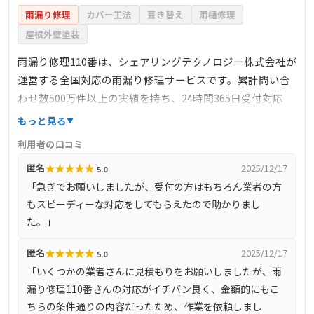
雨漏り修理
カバー工法
葺き替え
雨樋修理
屋根外壁塗装
雨漏り修理110番は、シェアリングテクノロジー株式会社が
運営する全国対応の雨漏り修理サービスです。累計問い合
わせ数500万件以上の実績を持ち、24時間365日受付対応
で、緊急の雨漏りトラブルにも迅速に対応します。料金は
もっと見る
明確で、下地処理3900円/㎡～、カバー工法6600円/㎡～な
利用者の口コミ
ど、部分修理から大規模な修繕まで幅広く対応していま
★
★
★
★
★
匿名
2025/12/17
5.0
す。見積もり後の追加料金は不要で、安心して依頼できる
「急ぎでお願いしましたが、受付の方はもちろん業者の方
点も特徴です。
もスピーディーな対応をしてもらえたので助かりまし
た。」
★
★
★
★
★
匿名
2025/12/17
5.0
「いくつかの業者さんに見積もりをお願いしましたが、雨
漏り修理110番さんの対応がイチバン良く、金額的にもこ
ちらの条件通りの内容だったため、作業を依頼しまし