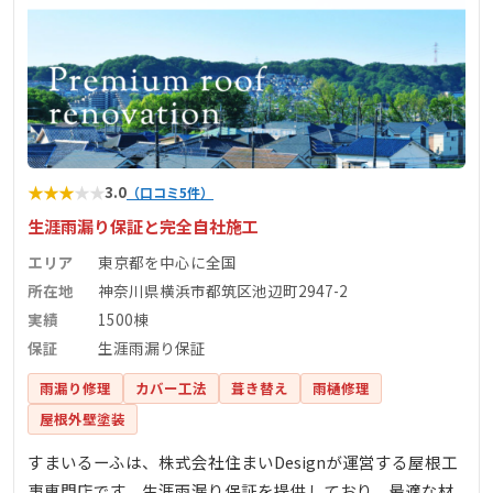
★
★
★
★
★
3.0
（口コミ5件）
生涯雨漏り保証と完全自社施工
エリア
東京都を中心に全国
所在地
神奈川県横浜市都筑区池辺町2947-2
実績
1500棟
保証
生涯雨漏り保証
雨漏り修理
カバー工法
葺き替え
雨樋修理
屋根外壁塗装
すまいるーふは、株式会社住まいDesignが運営する屋根工
事専門店です。生涯雨漏り保証を提供しており、最適な材