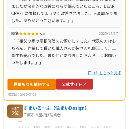
ましたが決定的な改善にならず悩んでいたところ、DEAP
即日対応も可能です（営業時間8時〜18時・月〜土）。対
CRAFTに依頼してようやく改善されました。大変助かりま
応エリアは神奈川県全域（33市町村）と東京都全域（23
した。ありがとうございます。」」
区・多摩地域）です。
★
★
★
★
★
匿名
2025/12/17
5.0
「「祖父の家の屋根修理をお願いしました。代表の方はも
ちろん、作業して頂いた職人さんが皆さん礼儀正しく、工
事中も安心でした。また何かありましたらよろしくお願い
いたします。」」
口コミをもっと見る
見積もりを依頼する
公式サイト ↗
確認日：2026-07-23
すまいるーふ（住まいDesign）
三鷹市
3位
三鷹市の屋根修理業者