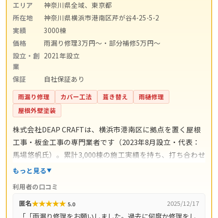
エリア
神奈川県全域、東京都
所在地
神奈川県横浜市港南区芹が谷4-25-5-2
実績
3000棟
価格
雨漏り修理3万円〜・部分補修5万円〜
設立・創
2021年設立
業
保証
自社保証あり
雨漏り修理
カバー工法
葺き替え
雨樋修理
屋根外壁塗装
株式会社DEAP CRAFTは、横浜市港南区に拠点を置く屋根
工事・板金工事の専門業者です（2023年8月設立・代表：
馬場悠帆氏）。累計3,000棟の施工実績を持ち、打ち合わせ
からアフターサポートまで自社スタッフが一貫対応。仲介
もっと見る
コストを抑えた適正価格と自社保証を掲げています。料金
利用者の口コミ
の目安は雨漏り修理3万円〜、屋根の部分補修5万円〜、棟
★
★
★
★
★
匿名
2025/12/17
5.0
板金交換10万円〜、屋根カバー工法80万円〜、葺き替え
「「雨漏り修理をお願いしました。過去に何度か修理をし
100万円〜。現地調査・お見積り・ご相談は無料で、最短