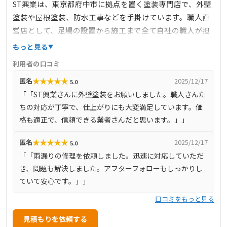
ST興業は、東京都府中市に拠点を置く塗装専門店で、外壁
塗装や屋根塗装、防水工事などを手掛けています。職人直
営店として、足場の設置から施工まで全て自社の職人が担
当し、下請け業者を介さないことで中間マージンを排除
もっと見る
し、適正価格での施工を提供しています。施工品質に徹底
利用者の口コミ
的にこだわり、外壁や屋根の塗装を通じて、長期間安心し
★
★
★
★
★
匿名
2025/12/17
5.0
て住める住環境を提供することを目指しています。お客様
「「ST興業さんに外壁塗装をお願いしました。職人さんた
とのコミュニケーションを重視し、工事の進捗状況を日々
ちの対応が丁寧で、仕上がりにも大変満足しています。価
報告することで、不安や疑問を解消し、信頼関係を築いて
格も適正で、信頼できる業者さんだと思います。」」
います。府中市を中心に、東京都全域および近隣県にも対
応しており、地域密着型のサービスを展開しています。
★
★
★
★
★
匿名
2025/12/17
5.0
「「雨漏りの修理を依頼しました。迅速に対応していただ
き、問題も解決しました。アフターフォローもしっかりし
ていて安心です。」」
口コミをもっと見る
見積もりを依頼する