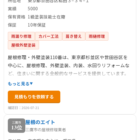
所在地
東京都世田谷区給田３−３４−１
実績
5000
保有資格
1級塗装技能士在籍
保証
10年保証
雨漏り修理
カバー工法
葺き替え
雨樋修理
屋根外壁塗装
屋根修理・外壁塗装110番は、東京都杉並区や世田谷区を
中心に、屋根修理、外壁塗装、内装、水回りリフォームな
ど、住まいに関する全般的なサービスを提供しています。
見積・点検・調査は無料で、迅速な対応と職人価格を特徴
もっと見る
としています。1級塗装技能士や建築板金技能士が在籍して
見積もりを依頼する
おり、安心の工事とアフターフォローに力を入れていま
す。工事後のお客様との長期的なお付き合いを大切にして
確認日：2026-07-21
おり、リピーターや紹介による依頼が多いことも信頼の証
屋根のエイト
です。
三鷹市
13位
三鷹市の屋根修理業者