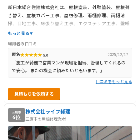
新日本総合住建株式会社は、屋根塗装、外壁塗装、屋根葺
き替え、屋根カバー工事、屋根修理、雨樋修理、雨樋清
掃、目地工事、床張り替え工事、エクステリア工事、壁紙
工事、塗り壁工事、風呂工事、給排水工事など、幅広いリ
もっと見る
フォームサービスを提供しています。
利用者の口コミ
★
★
★
★
★
匿名
2025/12/17
5.0
「施工が綺麗で営業マンが現場を担当、管理してくれるの
で安心。 またの機会に頼みたいと思います。」
口コミをもっと見る
見積もりを依頼する
株式会社ライフ総建
三鷹市
6位
三鷹市の屋根修理業者