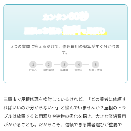
60秒
カンタン
無料
屋根
お悩み
見積り
の
で
3つの質問に答えるだけで、修理費用の概算がすぐ分かりま
す。
1
2
3
4
5
お悩み
屋根素材
築年数
重視点
概算・依頼
三鷹市で屋根修理を検討しているけれど、「どの業者に依頼す
ればいいのか分からない…」と悩んでいませんか？屋根のトラ
ブルは放置すると雨漏りや建物の劣化を招き、大きな修繕費用
がかかることも。だからこそ、信頼できる業者選びが重要で