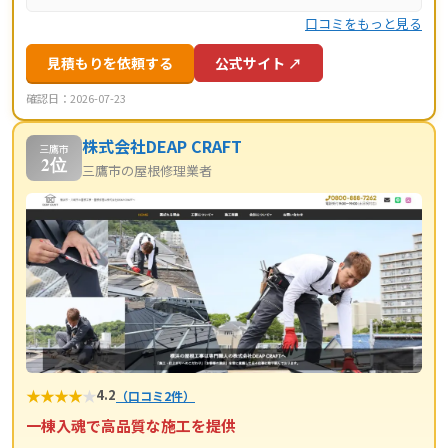
口コミをもっと見る
見積もりを依頼する
公式サイト ↗
確認日：2026-07-23
株式会社DEAP CRAFT
三鷹市
2位
三鷹市の屋根修理業者
★
★
★
★
★
4.2
（口コミ2件）
一棟入魂で高品質な施工を提供