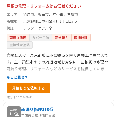
屋根の修理・リフォームはお任せください
エリア
狛江市、調布市、府中市、三鷹市
所在地
東京都狛江市和泉本町1丁目15-6
保証
アフターケア万全
雨漏り修理
カバー工法
葺き替え
雨樋修理
屋根外壁塗装
岩崎瓦店は、東京都狛江市に拠点を置く屋根工事専門店で
す。主に狛江市やその周辺地域を対象に、屋根瓦の修理や
雨漏り修理、リフォームなどのサービスを提供していま
す。お客様のご予算やご要望に応じて、適切なアドバイス
もっと見る
やプランを提案し、無理のない施工を心掛けています。見
見積もりを依頼する
積もりや相談は無料で、アフターケアも万全です。屋根に
関するお悩みや不安がある方は、ぜひ岩崎瓦店にご相談く
確認日：2026-07-21
ださい。
雨漏り修理110番
三鷹市
11位
三鷹市の屋根修理業者