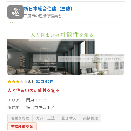
新日本総合住建（三鷹）
三鷹市
5位
三鷹市の屋根修理業者
★
★
★
★
★
3.1
（口コミ1件）
人と住まいの可能性を創る
エリア
関東エリア
所在地
横浜市神奈川区
雨漏り修理
カバー工法
葺き替え
雨樋修理
屋根外壁塗装