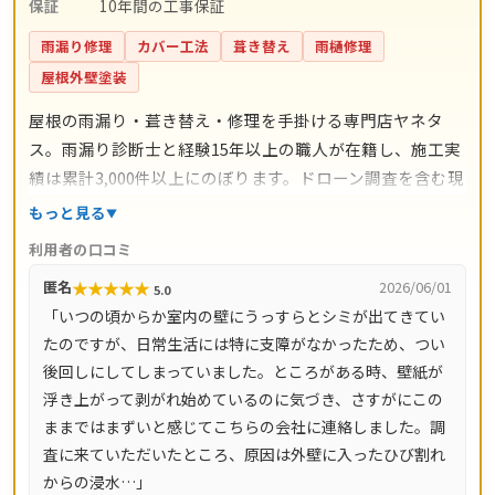
保証
10年間の工事保証
雨漏り修理
カバー工法
葺き替え
雨樋修理
屋根外壁塗装
屋根の雨漏り・葺き替え・修理を手掛ける専門店ヤネタ
ス。雨漏り診断士と経験15年以上の職人が在籍し、施工実
績は累計3,000件以上にのぼります。ドローン調査を含む現
地調査・お見積り・出張費は無料。瓦ずれ直し1,500円〜/
もっと見る
㎡、スレート交換5,000円〜/枚、屋根葺き替え9,800円〜/
利用者の口コミ
㎡と料金の目安が明確で、自社職人の直接施工により中間
★
★
★
★
★
匿名
2026/06/01
5.0
マージンがかかりません。施工後は10年間の工事保証付
「いつの頃からか室内の壁にうっすらとシミが出てきてい
き。東京都・神奈川県・埼玉県・千葉県・茨城県・栃木
たのですが、日常生活には特に支障がなかったため、つい
県・群馬県など全国14都道府県に対応し、LINE・メールは
後回しにしてしまっていました。ところがある時、壁紙が
24時間受付、最短当日にお伺いします。
浮き上がって剥がれ始めているのに気づき、さすがにこの
ままではまずいと感じてこちらの会社に連絡しました。調
査に来ていただいたところ、原因は外壁に入ったひび割れ
からの浸水…」