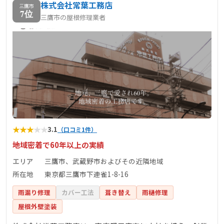
株式会社常葉工務店
三鷹市
7位
三鷹市の屋根修理業者
★
★
★
★
★
3.1
（口コミ1件）
地域密着で60年以上の実績
エリア
三鷹市、武蔵野市およびその近隣地域
所在地
東京都三鷹市下連雀1-8-16
雨漏り修理
カバー工法
葺き替え
雨樋修理
屋根外壁塗装