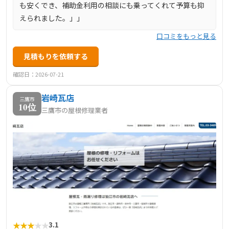
も安くでき、補助金利用の相談にも乗ってくれて予算も抑
えられました。」」
口コミをもっと見る
見積もりを依頼する
確認日：2026-07-21
岩崎瓦店
三鷹市
10位
三鷹市の屋根修理業者
★
★
★
★
★
3.1