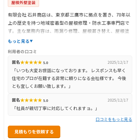
屋根外壁塗装
有限会社 石井商店は、東京都三鷹市に拠点を置き、70年以
上の歴史を持つ地域密着型の屋根修理・防水工事専門店で
す。主な業務内容は、雨漏り修理、屋根葺き替え、屋根塗
装、外壁塗装、防水工事、雨樋工事など多岐にわたりま
もっと見る
す。ドローンを活用した屋根診断サービスも提供してお
利用者の口コミ
り、普段目にすることのできない屋根の状態を詳細に確認
★
★
★
★
★
匿名
2025/12/17
5.0
し、適切なメンテナンス提案を行っています。お客様の立
「いつも大変お世話になっております。 レスポンスも早く
場に立った丁寧な施工と、地元で築き上げてきた信頼を大
住宅のプロが在籍する非常に頼りになる会社様です。 今後
切にし、高品質なサービスを低価格で提供することをモッ
とも宜しくお願い致します。」
トーとしています。
★
★
★
★
★
匿名
2025/12/17
5.0
「社員が親切丁寧に対応してくれますョ。」
口コミをもっと見る
見積もりを依頼する