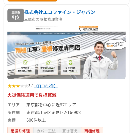
株式会社エコファイン・ジャパン
三鷹市
9位
三鷹市の屋根修理業者
★
★
★
★
★
3.1
（口コミ2件）
火災保険適用で負担軽減
エリア
東京都を中心に近郊エリア
所在地
東京都江東区潮見1-2-16-908
実績
600件以上
雨漏り修理
カバー工法
葺き替え
雨樋修理