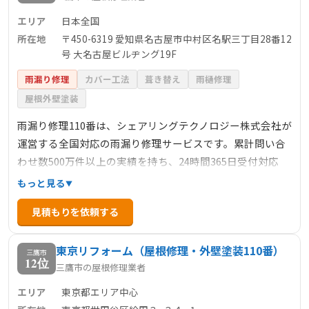
エリア
日本全国
所在地
〒450-6319 愛知県名古屋市中村区名駅三丁目28番12
号 大名古屋ビルヂング19F
雨漏り修理
カバー工法
葺き替え
雨樋修理
屋根外壁塗装
雨漏り修理110番は、シェアリングテクノロジー株式会社が
運営する全国対応の雨漏り修理サービスです。累計問い合
わせ数500万件以上の実績を持ち、24時間365日受付対応
で、緊急の雨漏りトラブルにも迅速に対応します。料金は
もっと見る
明確で、下地処理3900円/㎡～、カバー工法6600円/㎡～な
見積もりを依頼する
ど、部分修理から大規模な修繕まで幅広く対応していま
す。見積もり後の追加料金は不要で、安心して依頼できる
東京リフォーム（屋根修理・外壁塗装110番）
点も特徴です。
三鷹市
12位
三鷹市の屋根修理業者
エリア
東京都エリア中心