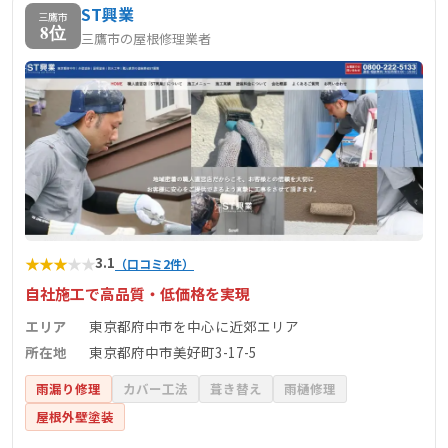
ST興業
三鷹市
8位
三鷹市の屋根修理業者
★
★
★
★
★
3.1
（口コミ2件）
自社施工で高品質・低価格を実現
エリア
東京都府中市を中心に近郊エリア
所在地
東京都府中市美好町3-17-5
雨漏り修理
カバー工法
葺き替え
雨樋修理
屋根外壁塗装