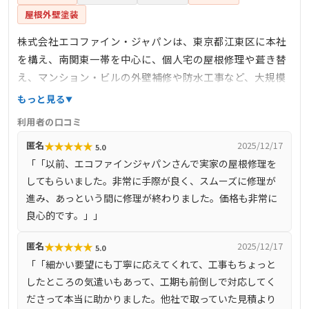
屋根外壁塗装
株式会社エコファイン・ジャパンは、東京都江東区に本社
を構え、南関東一帯を中心に、個人宅の屋根修理や葺き替
え、マンション・ビルの外壁補修や防水工事など、大規模
修繕にも対応している企業です。これまでに600件以上の施
もっと見る
工実績があり、丁寧で安心な施工を提供しています。特
利用者の口コミ
に、火災保険をはじめとした災害保険の適用に関するノウ
★
★
★
★
★
匿名
2025/12/17
5.0
ハウを豊富に持ち、台風や大雪などの災害による損傷の場
「「以前、エコファインジャパンさんで実家の屋根修理を
合、保険金を活用して自己負担なく修理が可能な場合があ
してもらいました。非常に手際が良く、スムーズに修理が
ります。実際に、同社が施工を行ったお客様の約3分の2
進み、あっという間に修理が終わりました。価格も非常に
は、保険適用によるものでした。
良心的です。」」
★
★
★
★
★
匿名
2025/12/17
5.0
「「細かい要望にも丁寧に応えてくれて、工事もちょっと
したところの気遣いもあって、工期も前倒しで対応してく
ださって本当に助かりました。他社で取っていた見積より