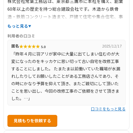
株式会社常葉工務店は、東京都三鷹市に本社を構え、創業
60年以上の歴史を持つ総合建設会社です。木造から鉄骨
造・鉄筋コンクリート造まで、戸建て住宅や集合住宅、事
務所など多岐にわたる建築物の施工実績があります。新築
もっと見る
工事はもちろん、リフォームや耐震改修工事、外壁・屋根
利用者の口コミ
工事、内装工事、水回り工事、小工事、外構・エクステリ
★
★
★
★
★
匿名
2025/12/17
5.0
ア工事など、幅広いサービスを提供しています。特に、地
「昨年４月に羽アリが家中に大量に出てしまい住むのが大
元三鷹での長年の活動により、地域密着型の工務店として
変になったのをキッカケに思い切って古い自宅を改修工事
信頼と実績を築いており、小さな工事から大規模な工事ま
することにしました。 たまたま以前働いていた職場が水漏
で、顧客のニーズに応じて柔軟に対応しています。
れしたりしてお願いしたことがある工務店さんであり、そ
の時にかなり予算を抑えて頂き、またご親切にして頂いた
ことを思い出し、今回の改修工事のご依頼をさせて頂きま
した。…」
口コミをもっと見る
見積もりを依頼する