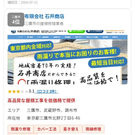
確認日：2026-07-21
有限会社 石井商店
三鷹市
4位
三鷹市の屋根修理業者
★
★
★
★
★
3.1
（口コミ2件）
高品質な屋根工事を低価格で提供
エリア
三鷹市、武蔵野市、調布市
所在地
東京都三鷹市北野2丁目6-46
雨漏り修理
カバー工法
葺き替え
雨樋修理