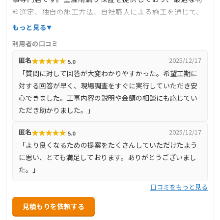
料選定、独自の施工方法、自社職人による施工を通じて、
雨漏りしない住まいの安心を提供しています。完全自社施
もっと見る
工により、下請け業者を介さず、自社で職人を育成し、責
利用者の口コミ
任を持って施工を行っています。また、しつこい営業を一
★
★
★
★
★
匿名
2025/12/17
5.0
切行わず、お客様のご要望に沿った最善の提案を心掛けて
「質問に対して回答が大変わかりやすかった。希望工期に
います。
対する回答が早く、現場調査をすぐに実行していただき安
心できました。工事内容の説明や金額の相談にも応じてい
ただき助かりました。」
★
★
★
★
★
匿名
2025/12/17
5.0
「より良くなるための提案をたくさんしていただけたよう
に思い、とても満足しております。ありがとうございまし
た。」
口コミをもっと見る
見積もりを依頼する