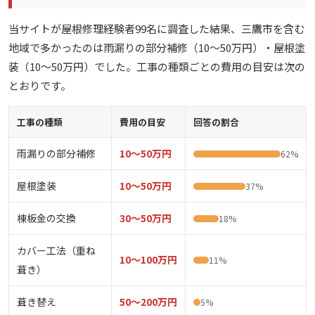
当サイトが屋根修理経験者99名に調査した結果、三鷹市を含む
地域で多かったのは雨漏りの部分補修（10〜50万円）・屋根塗
装（10〜50万円）でした。工事の種類ごとの費用の目安は次の
とおりです。
工事の種類
費用の目安
回答の割合
雨漏りの部分補修
10〜50万円
62%
屋根塗装
10〜50万円
37%
棟板金の交換
30〜50万円
18%
カバー工法（重ね
10〜100万円
11%
葺き）
葺き替え
50〜200万円
5%