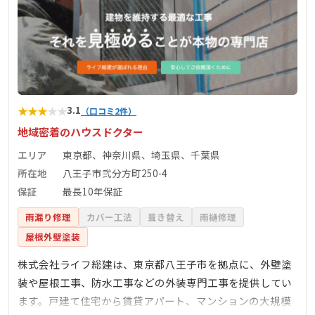
★
★
★
★
★
3.1
（口コミ2件）
地域密着のハウスドクター
エリア
東京都、神奈川県、埼玉県、千葉県
所在地
八王子市弐分方町250-4
保証
最長10年保証
雨漏り修理
カバー工法
葺き替え
雨樋修理
屋根外壁塗装
株式会社ライフ総建は、東京都八王子市を拠点に、外壁塗
装や屋根工事、防水工事などの外装専門工事を提供してい
ます。戸建て住宅から賃貸アパート、マンションの大規模