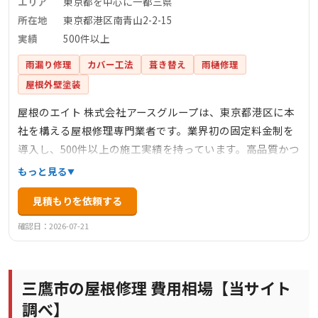
エリア
東京都を中心に一都三県
所在地
東京都港区南青山2-2-15
実績
500件以上
雨漏り修理
カバー工法
葺き替え
雨樋修理
屋根外壁塗装
屋根のエイト 株式会社アースグループは、東京都港区に本
社を構える屋根修理専門業者です。業界初の固定料金制を
導入し、500件以上の施工実績を持っています。高品質かつ
低価格なサービスを提供し、イタリア大使館からの依頼を
もっと見る
受けるなど、その技術力には定評があります。主な事業内
見積もりを依頼する
容は、屋根工事、板金工事、雨どい工事、金属サイディン
グ工事、光触媒防汚・超抗菌消臭など多岐にわたります。
確認日：2026-07-21
三鷹市の屋根修理 費用相場【当サイト
調べ】