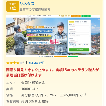
ヤネタス
三鷹市
1位
三鷹市の屋根修理業者
★
★
★
★
★
4.1
（口コミ1件）
雨漏り発見！今すぐ止めます。実績15年のベテラン職人が
最短当日駆け付けます
エリア
全国14都道府県
実績
3000件以上
価格
部分修理3万円～、カバー工法5,000円～/㎡
保有資格
雨漏り診断士 在籍