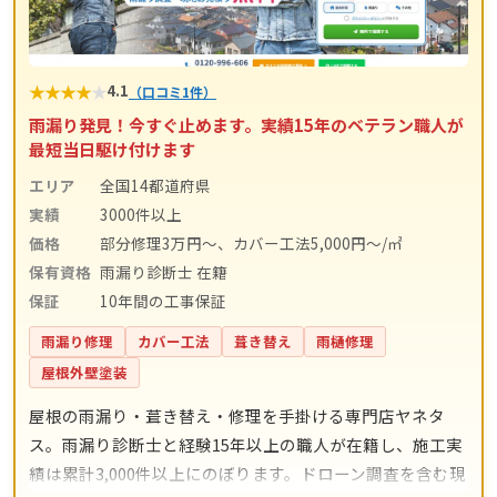
★
★
★
★
★
4.1
（口コミ1件）
雨漏り発見！今すぐ止めます。実績15年のベテラン職人が
最短当日駆け付けます
エリア
全国14都道府県
実績
3000件以上
価格
部分修理3万円～、カバー工法5,000円～/㎡
保有資格
雨漏り診断士 在籍
保証
10年間の工事保証
雨漏り修理
カバー工法
葺き替え
雨樋修理
屋根外壁塗装
屋根の雨漏り・葺き替え・修理を手掛ける専門店ヤネタ
ス。雨漏り診断士と経験15年以上の職人が在籍し、施工実
績は累計3,000件以上にのぼります。ドローン調査を含む現