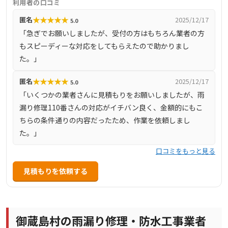
利用者の口コミ
ど、部分修理から大規模な修繕まで幅広く対応していま
★
★
★
★
★
匿名
2025/12/17
5.0
す。見積もり後の追加料金は不要で、安心して依頼できる
「急ぎでお願いしましたが、受付の方はもちろん業者の方
点も特徴です。
もスピーディーな対応をしてもらえたので助かりまし
た。」
★
★
★
★
★
匿名
2025/12/17
5.0
「いくつかの業者さんに見積もりをお願いしましたが、雨
漏り修理110番さんの対応がイチバン良く、金額的にもこ
ちらの条件通りの内容だったため、作業を依頼しまし
た。」
口コミをもっと見る
見積もりを依頼する
御蔵島村の雨漏り修理・防水工事業者