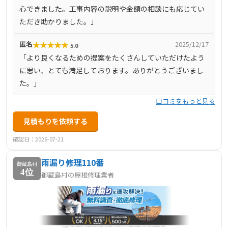
心できました。工事内容の説明や金額の相談にも応じてい
ただき助かりました。」
★
★
★
★
★
匿名
2025/12/17
5.0
「より良くなるための提案をたくさんしていただけたよう
に思い、とても満足しております。ありがとうございまし
た。」
口コミをもっと見る
見積もりを依頼する
確認日：2026-07-21
雨漏り修理110番
御蔵島村
4位
御蔵島村の屋根修理業者