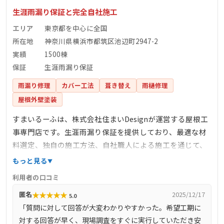
生涯雨漏り保証と完全自社施工
エリア
東京都を中心に全国
所在地
神奈川県横浜市都筑区池辺町2947-2
実績
1500棟
保証
生涯雨漏り保証
雨漏り修理
カバー工法
葺き替え
雨樋修理
屋根外壁塗装
すまいるーふは、株式会社住まいDesignが運営する屋根工
事専門店です。生涯雨漏り保証を提供しており、最適な材
料選定、独自の施工方法、自社職人による施工を通じて、
雨漏りしない住まいの安心を提供しています。完全自社施
もっと見る
工により、下請け業者を介さず、自社で職人を育成し、責
利用者の口コミ
任を持って施工を行っています。また、しつこい営業を一
★
★
★
★
★
匿名
2025/12/17
5.0
切行わず、お客様のご要望に沿った最善の提案を心掛けて
「質問に対して回答が大変わかりやすかった。希望工期に
います。
対する回答が早く、現場調査をすぐに実行していただき安