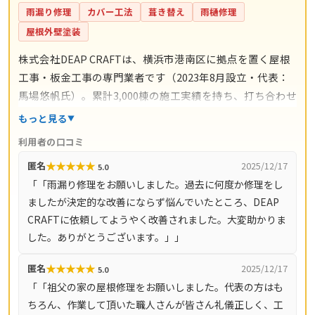
雨漏り修理
カバー工法
葺き替え
雨樋修理
屋根外壁塗装
株式会社DEAP CRAFTは、横浜市港南区に拠点を置く屋根
工事・板金工事の専門業者です（2023年8月設立・代表：
馬場悠帆氏）。累計3,000棟の施工実績を持ち、打ち合わせ
からアフターサポートまで自社スタッフが一貫対応。仲介
もっと見る
コストを抑えた適正価格と自社保証を掲げています。料金
利用者の口コミ
の目安は雨漏り修理3万円〜、屋根の部分補修5万円〜、棟
★
★
★
★
★
匿名
2025/12/17
5.0
板金交換10万円〜、屋根カバー工法80万円〜、葺き替え
「「雨漏り修理をお願いしました。過去に何度か修理をし
100万円〜。現地調査・お見積り・ご相談は無料で、最短
ましたが決定的な改善にならず悩んでいたところ、DEAP
即日対応も可能です（営業時間8時〜18時・月〜土）。対
CRAFTに依頼してようやく改善されました。大変助かりま
応エリアは神奈川県全域（33市町村）と東京都全域（23
した。ありがとうございます。」」
区・多摩地域）です。
★
★
★
★
★
匿名
2025/12/17
5.0
「「祖父の家の屋根修理をお願いしました。代表の方はも
ちろん、作業して頂いた職人さんが皆さん礼儀正しく、工