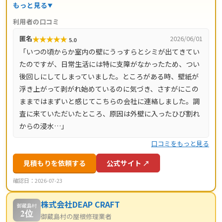
地調査・お見積り・出張費は無料。瓦ずれ直し1,500円〜/
もっと見る
㎡、スレート交換5,000円〜/枚、屋根葺き替え9,800円〜/
利用者の口コミ
㎡と料金の目安が明確で、自社職人の直接施工により中間
★
★
★
★
★
匿名
2026/06/01
5.0
マージンがかかりません。施工後は10年間の工事保証付
「いつの頃からか室内の壁にうっすらとシミが出てきてい
き。東京都・神奈川県・埼玉県・千葉県・茨城県・栃木
たのですが、日常生活には特に支障がなかったため、つい
県・群馬県など全国14都道府県に対応し、LINE・メールは
後回しにしてしまっていました。ところがある時、壁紙が
24時間受付、最短当日にお伺いします。
浮き上がって剥がれ始めているのに気づき、さすがにこの
ままではまずいと感じてこちらの会社に連絡しました。調
査に来ていただいたところ、原因は外壁に入ったひび割れ
からの浸水…」
口コミをもっと見る
見積もりを依頼する
公式サイト ↗
確認日：2026-07-23
株式会社DEAP CRAFT
御蔵島村
2位
御蔵島村の屋根修理業者