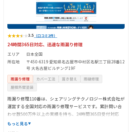
★
★
★
★
★
3.5
（口コミ2件）
24時間365日対応、迅速な雨漏り修理
エリア
日本全国
所在地
〒450-6319 愛知県名古屋市中村区名駅三丁目28番12
号 大名古屋ビルヂング19F
雨漏り修理
カバー工法
葺き替え
雨樋修理
屋根外壁塗装
雨漏り修理110番は、シェアリングテクノロジー株式会社が
運営する全国対応の雨漏り修理サービスです。累計問い合
わせ数500万件以上の実績を持ち、24時間365日受付対応
で、緊急の雨漏りトラブルにも迅速に対応します。料金は
もっと見る
明確で、下地処理3900円/㎡～、カバー工法6600円/㎡～な