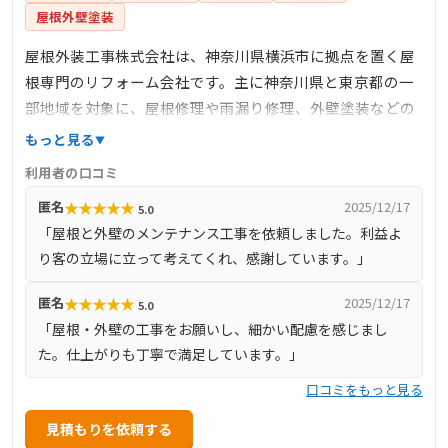
屋根外壁塗装
屋根外装工事株式会社は、神奈川県横浜市に拠点を置く屋
根専門のリフォーム会社です。主に神奈川県と東京都の一
部地域を対象に、屋根修理や雨漏り修理、外壁塗装などの
サービスを提供しています。これまでに2000件以上の施工
もっと見る
実績があり、高度な技術力と誠実な対応で多くの顧客から
利用者の口コミ
信頼を得ています。特に、神社仏閣などの高度な技術を要
★
★
★
★
★
匿名
2025/12/17
5.0
する施工にも対応できる職人ネットワークを持ち、高品質
「屋根と外壁のメンテナンス工事を依頼しました。利益よ
かつ無駄のない施工を実現しています。また、適正価格の
り客の立場に立って考えてくれ、感謝しています。」
徹底や、最長10年の工事保証、JIOリフォームかし保険、
メーカー保証など、充実したアフターサポート体制も整え
★
★
★
★
★
匿名
2025/12/17
5.0
ており、施工後の安心感も提供しています。
「屋根・外壁の工事をお願いし、細かい配慮を感じまし
た。仕上がりも丁寧で満足しています。」
口コミをもっと見る
見積もりを依頼する