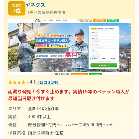
ヤネタス
目黒区
1位
目黒区の屋根修理業者
★
★
★
★
★
4.1
（口コミ1件）
雨漏り発見！今すぐ止めます。実績15年のベテラン職人が
最短当日駆け付けます
エリア
全国14都道府県
実績
3000件以上
価格
部分修理3万円～、カバー工法5,000円～/㎡
保有資格
雨漏り診断士 在籍