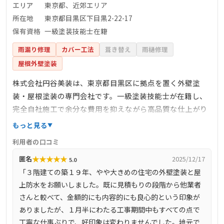
エリア
東京都、近郊エリア
所在地
東京都目黒区下目黒2-22-17
保有資格
一級塗装技能士在籍
雨漏り修理
カバー工法
葺き替え
雨樋修理
屋根外壁塗装
株式会社円谷美装は、東京都目黒区に拠点を置く外壁塗
装・屋根塗装の専門会社です。一級塗装技能士が在籍し、
完全自社施工で余分な費用を抑えながら高品質な仕上がり
を提供します。主な業務は外壁・屋根塗装、防水工事、シ
もっと見る
ーリング工事などで、多くの住宅や建物のメンテナンスを
利用者の口コミ
手掛けています。施工事例や料金の詳細は公開されていま
★
★
★
★
★
匿名
2025/12/17
5.0
せんが、施工品質の高さに定評があります。詳細について
「３階建ての築１９年、やや大きめの住宅の外壁塗装と屋
は、公式サイトや問い合わせ窓口をご利用ください。
上防水をお願いしました。既に見積もりの段階から他業者
さんと較べて、金額的にも内容的にも良心的という印象が
ありましたが、１月半にわたる工事期間中もすべての点で
丁寧な仕事ぶりで、好印象は変わりませんでした。地元で