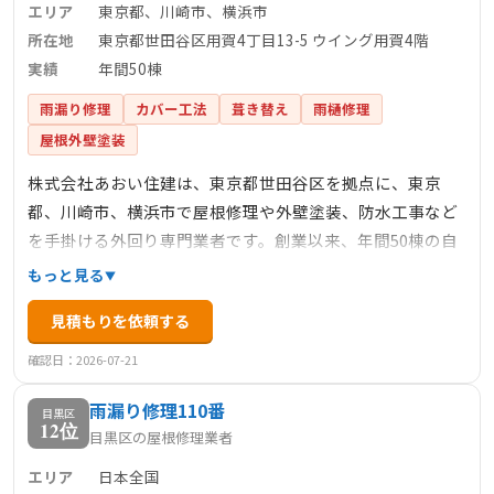
エリア
東京都、川崎市、横浜市
所在地
東京都世田谷区用賀4丁目13-5 ウイング用賀4階
実績
年間50棟
雨漏り修理
カバー工法
葺き替え
雨樋修理
屋根外壁塗装
株式会社あおい住建は、東京都世田谷区を拠点に、東京
都、川崎市、横浜市で屋根修理や外壁塗装、防水工事など
を手掛ける外回り専門業者です。創業以来、年間50棟の自
社施工実績を持ち、経験豊富な職人が在籍しています。自
もっと見る
社施工にこだわることで、中間マージンを排除し、良心的
見積もりを依頼する
な価格で高品質なサービスを提供しています。お客様の安
心と満足を第一に考え、丁寧な現地調査とわかりやすい説
確認日：2026-07-21
明を心掛けています。
雨漏り修理110番
目黒区
12位
目黒区の屋根修理業者
エリア
日本全国