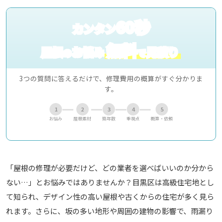
60秒
カンタン
無料
屋根
お悩み
見積り
の
で
3つの質問に答えるだけで、修理費用の概算がすぐ分かりま
す。
1
2
3
4
5
お悩み
屋根素材
築年数
重視点
概算・依頼
「屋根の修理が必要だけど、どの業者を選べばいいのか分から
ない…」とお悩みではありませんか？目黒区は高級住宅地とし
て知られ、デザイン性の高い屋根や古くからの住宅が多く見ら
れます。さらに、坂の多い地形や周囲の建物の影響で、雨漏り