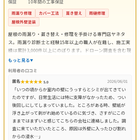
保証
10年間の工事保証
雨漏り修理
カバー工法
葺き替え
雨樋修理
屋根外壁塗装
屋根の雨漏り・葺き替え・修理を手掛ける専門店ヤネタ
ス。雨漏り診断士と経験15年以上の職人が在籍し、施工実
績は累計3,000件以上にのぼります。ドローン調査を含む現
地調査・お見積り・出張費は無料。瓦ずれ直し1,500円〜/
もっと見る
㎡、スレート交換5,000円〜/枚、屋根葺き替え9,800円〜/
利用者の口コミ
㎡と料金の目安が明確で、自社職人の直接施工により中間
★
★
★
★
★
匿名
2026/06/01
5.0
マージンがかかりません。施工後は10年間の工事保証付
「いつの頃からか室内の壁にうっすらとシミが出てきてい
き。東京都・神奈川県・埼玉県・千葉県・茨城県・栃木
たのですが、日常生活には特に支障がなかったため、つい
県・群馬県など全国14都道府県に対応し、LINE・メールは
後回しにしてしまっていました。ところがある時、壁紙が
24時間受付、最短当日にお伺いします。
浮き上がって剥がれ始めているのに気づき、さすがにこの
ままではまずいと感じてこちらの会社に連絡しました。調
査に来ていただいたところ、原因は外壁に入ったひび割れ
からの浸水…」