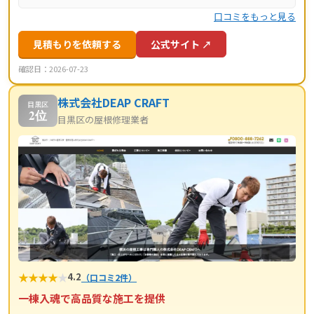
口コミをもっと見る
見積もりを依頼する
公式サイト ↗
確認日：2026-07-23
株式会社DEAP CRAFT
目黒区
2位
目黒区の屋根修理業者
★
★
★
★
★
4.2
（口コミ2件）
一棟入魂で高品質な施工を提供