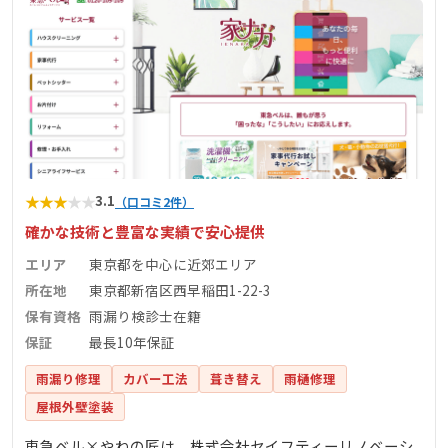
★
★
★
★
★
3.1
（口コミ2件）
確かな技術と豊富な実績で安心提供
エリア
東京都を中心に近郊エリア
所在地
東京都新宿区西早稲田1-22-3
保有資格
雨漏り検診士在籍
保証
最長10年保証
雨漏り修理
カバー工法
葺き替え
雨樋修理
屋根外壁塗装
東急ベル×やねの匠は、株式会社セイフティーリノベーシ