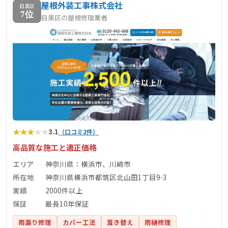
屋根外装工事株式会社
内容や施工事例については、公式サイトをご覧ください。
目黒区
7位
目黒区の屋根修理業者
★
★
★
★
★
3.1
（口コミ2件）
高品質な施工と適正価格
エリア
神奈川県：横浜市、川崎市
所在地
神奈川県横浜市都筑区北山田1丁目9-3
実績
2000件以上
保証
最長10年保証
雨漏り修理
カバー工法
葺き替え
雨樋修理