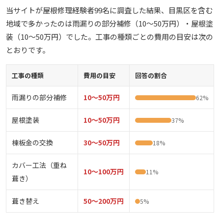
当サイトが屋根修理経験者99名に調査した結果、目黒区を含む
地域で多かったのは雨漏りの部分補修（10〜50万円）・屋根塗
装（10〜50万円）でした。工事の種類ごとの費用の目安は次の
とおりです。
工事の種類
費用の目安
回答の割合
雨漏りの部分補修
10〜50万円
62%
屋根塗装
10〜50万円
37%
棟板金の交換
30〜50万円
18%
カバー工法（重ね
10〜100万円
11%
葺き）
葺き替え
50〜200万円
5%