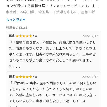
ョンが提供する屋根修理・リフォームサービスです。主に
東京都、神奈川県、埼玉県、千葉県を中心に、屋根の診
断・修理、外壁リフォームなどを手掛けています。特に、
もっと見る
耐熱性、耐風性、防水性に優れた屋根材を使用し、耐震強
利用者の口コミ
度の向上を図るリフォームを提供しています。サービスの
★
★
★
★
★
匿名
2025/12/17
5.0
特徴として、屋根材最大30年保証、施工の最長10年保証、
「「屋根の葺き替え、外壁塗装、雨樋交換をお願いしまし
アフター点検、安心の自社ブランド屋根材、雨漏り検診士
た。雨漏りもなくなり、美しい仕上がりで、まさに匠の仕
による専門調査、有資格者による施工などが挙げられま
事だと思います。担当の方の采配は素晴らしく、工事の皆
す。これらの手厚い保証とアフターサービスにより、長期
さんもとても感じの良い方々で安心してお願いできまし
的な安心を提供しています。
た。」」
★
★
★
★
★
匿名
2025/12/17
5.0
「「築50年の実家の屋根が雨漏りしていたので見てもらい
ました。来てくださった方がとても親切で丁寧でしたの
で、外壁の塗装もお願いし、サービスでネズミの穴も塞い
でもらいました。実家の母も安心して過ごしていま
す。」」