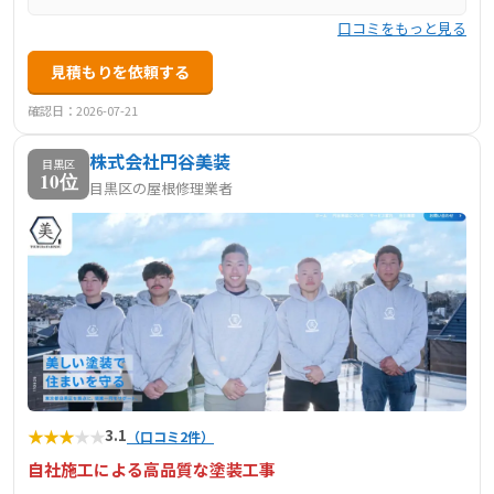
口コミをもっと見る
見積もりを依頼する
確認日：2026-07-21
株式会社円谷美装
目黒区
10位
目黒区の屋根修理業者
★
★
★
★
★
3.1
（口コミ2件）
自社施工による高品質な塗装工事