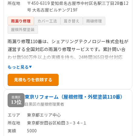
所在地
〒450-6319 愛知県名古屋市中村区名駅三丁目28番12
号 大名古屋ビルヂング19F
雨漏り修理
カバー工法
葺き替え
雨樋修理
屋根外壁塗装
雨漏り修理110番は、シェアリングテクノロジー株式会社が
運営する全国対応の雨漏り修理サービスです。累計問い合
わせ数500万件以上の実績を持ち、24時間365日受付対応
で、緊急の雨漏りトラブルにも迅速に対応します。料金は
もっと見る
明確で、下地処理3900円/㎡～、カバー工法6600円/㎡～な
見積もりを依頼する
ど、部分修理から大規模な修繕まで幅広く対応していま
す。見積もり後の追加料金は不要で、安心して依頼できる
東京リフォーム（屋根修理・外壁塗装110番）
点も特徴です。
目黒区
13位
目黒区の屋根修理業者
エリア
東京都エリア中心
所在地
東京都世田谷区給田３−３４−１
実績
5000