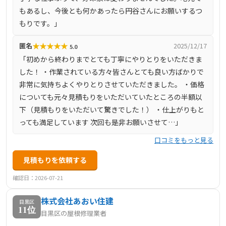
もあるし、今後とも何かあったら円谷さんにお願いするつ
もりです。」
★
★
★
★
★
匿名
2025/12/17
5.0
「初めから終わりまでとても丁寧にやりとりをいただきま
した！ ・作業されている方々皆さんとても良い方ばかりで
非常に気持ちよくやりとりさせていただきました。 ・価格
についても元々見積もりをいただいていたところの半額以
下（見積もりをいただいて驚きでした！） ・仕上がりもと
っても満足しています 次回も是非お願いさせて…」
口コミをもっと見る
見積もりを依頼する
確認日：2026-07-21
株式会社あおい住建
目黒区
11位
目黒区の屋根修理業者