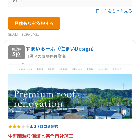
口コミをもっと見る
見積もりを依頼する
確認日：2026-07-21
すまいるーふ（住まいDesign）
目黒区
5位
目黒区の屋根修理業者
★
★
★
★
★
3.0
（口コミ5件）
生涯雨漏り保証と完全自社施工