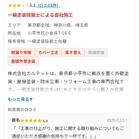
★
★
★
★
★
3.1
（口コミ1件）
一級塗装技能士による自社施工
エリア
東京都全域、神奈川県、埼玉県
所在地
小平市花小金井7-18-5
保有資格
一級塗装技能士在籍
雨漏り修理
カバー工法
葺き替え
雨樋修理
屋根外壁塗装
株式会社カルテットは、東京都小平市に拠点を置く外壁塗
装・屋根塗装・防水工事・リフォーム工事の専門会社で
す。一級塗装技能士をはじめとするベテラン職人が在籍
し、完全自社施工にこだわっています。訪問診断や見積も
もっと見る
りは無料で行い、建物診断書の作成も提供しています。公
利用者の口コミ
式サイトには多数の施工事例が掲載されており、施工の品
★
★
★
★
★
匿名
2025/12/17
5.0
質や実績を確認できます。
「「工事の仕上がり、施工に関する取り組みについてもご
満足いただき感謝の気持ちで一杯です。」」