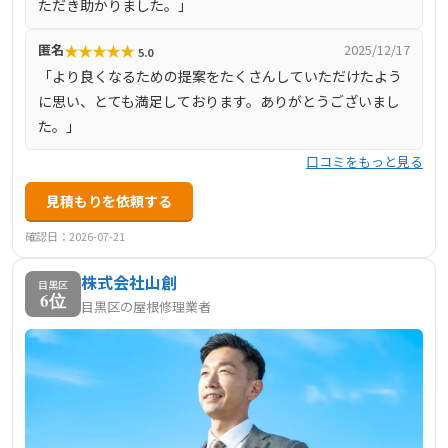
ただき助かりました。」
★
★
★
★
★
匿名
2025/12/17
5.0
「より良くなるための提案をたくさんしていただけたよう
に思い、とても満足しております。ありがとうございまし
た。」
口コミをもっと見る
見積もりを依頼する
確認日：2026-07-21
株式会社山創
目黒区
6位
目黒区の屋根修理業者