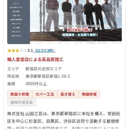
★
★
★
★
★
3.1
（口コミ2件）
職人直営店による高品質施工
エリア
新宿区の近郊エリア
所在地
東京都新宿区新宿1-36-2
実績
4000件以上
雨漏り修理
カバー工法
葺き替え
雨樋修理
屋根外壁塗装
株式会社 山田工芸は、東京都新宿区に本社を構え、世田谷
区を中心に杉並区、目黒区、渋谷区近郊で活動する屋根修
理・雨漏り修理の専門業者です。創業以来20年以上にわた