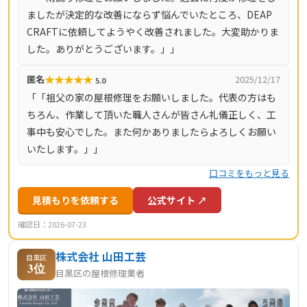
ましたが決定的な改善にならず悩んでいたところ、DEAP
即日対応も可能です（営業時間8時〜18時・月〜土）。対
CRAFTに依頼してようやく改善されました。大変助かりま
応エリアは神奈川県全域（33市町村）と東京都全域（23
した。ありがとうございます。」」
区・多摩地域）です。
★
★
★
★
★
匿名
2025/12/17
5.0
「「祖父の家の屋根修理をお願いしました。代表の方はも
ちろん、作業して頂いた職人さんが皆さん礼儀正しく、工
事中も安心でした。また何かありましたらよろしくお願い
いたします。」」
口コミをもっと見る
見積もりを依頼する
公式サイト ↗
確認日：2026-07-23
株式会社 山田工芸
目黒区
3位
目黒区の屋根修理業者