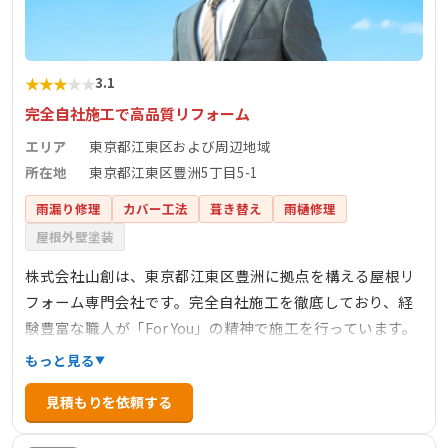
★
★
★
★
★
3.1
完全自社施工で高品質リフォーム
エリア
東京都江東区および周辺地域
所在地
東京都江東区豊洲5丁目5-1
雨漏り修理
カバー工法
葺き替え
雨樋修理
屋根外壁塗装
株式会社山創は、東京都江東区豊洲に拠点を構える屋根リ
フォーム専門会社です。完全自社施工を徹底しており、経
験豊富な職人が「For You」の精神で施工を行っています。
これにより、高品質なリフォームを適正価格で提供し、お
もっと見る
客様の満足度向上に努めています。主な業務内容は、屋根
見積もりを依頼する
工事、外壁工事、防水工事など多岐にわたり、住宅の外装
に関する幅広いニーズに対応しています。詳細なサービス