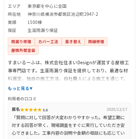
エリア
東京都を中心に全国
所在地
神奈川県横浜市都筑区池辺町2947-2
実績
1500棟
保証
生涯雨漏り保証
雨漏り修理
カバー工法
葺き替え
雨樋修理
屋根外壁塗装
すまいるーふは、株式会社住まいDesignが運営する屋根工
事専門店です。生涯雨漏り保証を提供しており、最適な材
料選定、独自の施工方法、自社職人による施工を通じて、
雨漏りしない住まいの安心を提供しています。完全自社施
もっと見る
工により、下請け業者を介さず、自社で職人を育成し、責
利用者の口コミ
任を持って施工を行っています。また、しつこい営業を一
★
★
★
★
★
匿名
2025/12/17
5.0
切行わず、お客様のご要望に沿った最善の提案を心掛けて
「質問に対して回答が大変わかりやすかった。希望工期に
います。
対する回答が早く、現場調査をすぐに実行していただき安
心できました。工事内容の説明や金額の相談にも応じてい