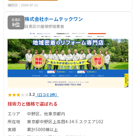
確認日：2026-07-21
株式会社ホームテックワン
目黒区
8位
目黒区の屋根修理業者
★
★
★
★
★
3.2
（口コミ2件）
技術力と価格で選ばれる
エリア
中野区、他東京都内
所在地
東京都中野区上高田4-34-5 スクエア102
実績
累計5000棟以上