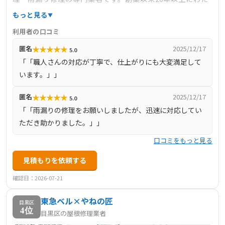
り、「何をすればお客様にとって最善なのか？」を追求
もっと見る
し、スタッフ全員がお客様に喜んでいただけることを第一
利用者の口コミ
に考えてきました。これまでに4000件以上の施工実績を持
★
★
★
★
★
匿名
2025/12/17
5.0
ち、職人直営店として、打ち合わせから施工まで全て自社
「「職人さんの対応が丁寧で、仕上がりにも大変満足して
の熟練職人が対応しています。これにより、高品質な施工
います。」」
とスピーディーな意思疎通を実現し、お客様からの信頼を
得ています。
★
★
★
★
★
匿名
2025/12/17
5.0
「「雨漏りの修理をお願いしましたが、迅速に対応してい
ただき助かりました。」」
口コミをもっと見る
見積もりを依頼する
確認日：2026-07-21
東急ベル×やねの匠
目黒区
4位
目黒区の屋根修理業者