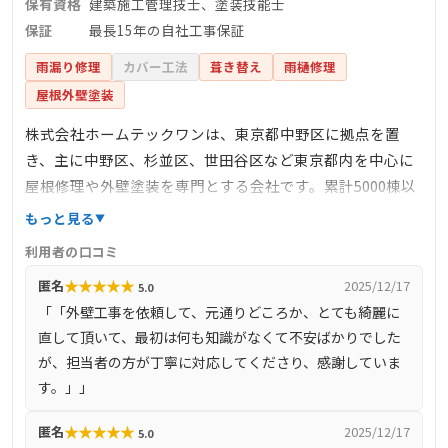
保有資格
建築施工管理技士、塗装技能士
保証
最長15年の自社工事保証
雨漏り修理
カバー工法
葺き替え
雨樋修理
屋根外壁塗装
株式会社ホームテックワンは、東京都中野区に拠点を置
き、主に中野区、杉並区、世田谷区など東京都内を中心に
屋根修理や外壁塗装を専門とする会社です。累計5000棟以
上の施工実績を持ち、建築施工管理技士や塗装技能士など
もっと見る
の有資格者が在籍しています。自社施工により中間マージ
利用者の口コミ
ンを排除し、低価格で高品質なサービスを提供していま
★
★
★
★
★
匿名
2025/12/17
5.0
す。さらに、国土交通大臣指定のJIOリフォーム瑕疵保険や
「「外壁工事を依頼して、元通りどころか、とても綺麗に
最長15年の自社工事保証、メーカー保証のトリプル保証を
直して頂いて、最初は何も知識がなくて不安ばかりでした
提供しており、施工後も長期にわたり安心です。
が、担当者の方が丁寧に対応してくださり、感謝していま
す。」」
★
★
★
★
★
匿名
2025/12/17
5.0