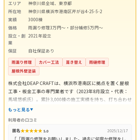
エリア
神奈川県全域、東京都
所在地
神奈川県横浜市港南区芹が谷4-25-5-2
実績
3000棟
価格
雨漏り修理3万円〜・部分補修5万円〜
設立・創
2021年設立
業
保証
自社保証あり
雨漏り修理
カバー工法
葺き替え
雨樋修理
屋根外壁塗装
株式会社DEAP CRAFTは、横浜市港南区に拠点を置く屋根
工事・板金工事の専門業者です（2023年8月設立・代表：
馬場悠帆氏）。累計3,000棟の施工実績を持ち、打ち合わせ
からアフターサポートまで自社スタッフが一貫対応。仲介
もっと見る
コストを抑えた適正価格と自社保証を掲げています。料金
利用者の口コミ
の目安は雨漏り修理3万円〜、屋根の部分補修5万円〜、棟
★
★
★
★
★
匿名
2025/12/17
5.0
板金交換10万円〜、屋根カバー工法80万円〜、葺き替え
「「雨漏り修理をお願いしました。過去に何度か修理をし
100万円〜。現地調査・お見積り・ご相談は無料で、最短