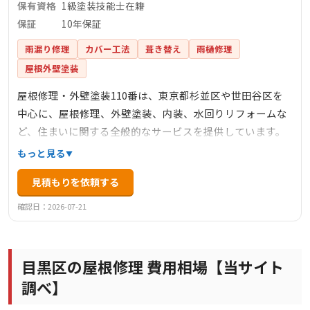
保有資格
1級塗装技能士在籍
保証
10年保証
雨漏り修理
カバー工法
葺き替え
雨樋修理
屋根外壁塗装
屋根修理・外壁塗装110番は、東京都杉並区や世田谷区を
中心に、屋根修理、外壁塗装、内装、水回りリフォームな
ど、住まいに関する全般的なサービスを提供しています。
見積・点検・調査は無料で、迅速な対応と職人価格を特徴
もっと見る
としています。1級塗装技能士や建築板金技能士が在籍して
見積もりを依頼する
おり、安心の工事とアフターフォローに力を入れていま
す。工事後のお客様との長期的なお付き合いを大切にして
確認日：2026-07-21
おり、リピーターや紹介による依頼が多いことも信頼の証
です。
目黒区の屋根修理 費用相場【当サイト
調べ】