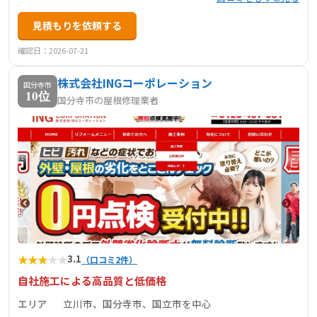
とができます。長年取引のある業者と連携し、チームワー
見積もりを依頼する
クの良い職人たちが施工を担当。技術指導や安全対策も徹
底しており、安心して任せられる体制を整えています。工
確認日：2026-07-21
事後のアフターサービスとして、10年間の保証と、1年～5
株式会社INGコーポレーション
年目に実施する点検サービスも提供しており、施工後のサ
国分寺市
10位
国分寺市の屋根修理業者
ポートも充実しています。
★
★
★
★
★
3.1
（口コミ2件）
自社施工による高品質と低価格
エリア
立川市、国分寺市、国立市を中心