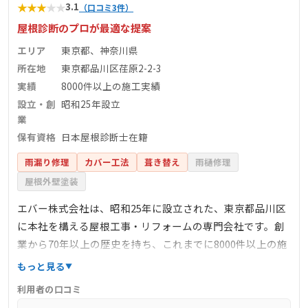
★
★
★
★
★
3.1
（口コミ3件）
屋根診断のプロが最適な提案
エリア
東京都、神奈川県
所在地
東京都品川区荏原2-2-3
実績
8000件以上の施工実績
設立・創
昭和25年設立
業
保有資格
日本屋根診断士在籍
雨漏り修理
カバー工法
葺き替え
雨樋修理
屋根外壁塗装
エバー株式会社は、昭和25年に設立された、東京都品川区
に本社を構える屋根工事・リフォームの専門会社です。創
業から70年以上の歴史を持ち、これまでに8000件以上の施
工実績があります。主な事業内容は、屋根・外壁・板金工
もっと見る
事や建築請負、建材製品の販売など多岐にわたります。特
利用者の口コミ
に、屋根診断のプロフェッショナルである「日本屋根診断