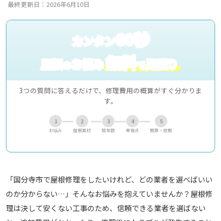
最終更新日：2026年6月10日
60秒
カンタン
無料
屋根
お悩み
見積り
の
で
3つの質問に答えるだけで、修理費用の概算がすぐ分かりま
す。
1
2
3
4
5
お悩み
屋根素材
築年数
重視点
概算・依頼
「国分寺市で屋根修理をしたいけれど、どの業者を選べばいい
のか分からない…」そんなお悩みを抱えていませんか？屋根修
理は決して安くない工事のため、信頼できる業者を選ばない