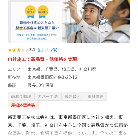
★
★
★
★
★
3.1
（口コミ2件）
自社施工で高品質・低価格を実現
エリア
東京都、千葉県、埼玉県、神奈川県
所在地
東京都墨田区向島3-22-12
保証
最長10年保証
雨漏り修理
カバー工法
葺き替え
雨樋修理
屋根外壁塗装
新東亜工業株式会社は、東京都墨田区に本社を構え、東
京、千葉、埼玉、神奈川を中心に全国で高品質かつ低価格
な塗装、防水、修繕工事を提供しています。全ての工事を