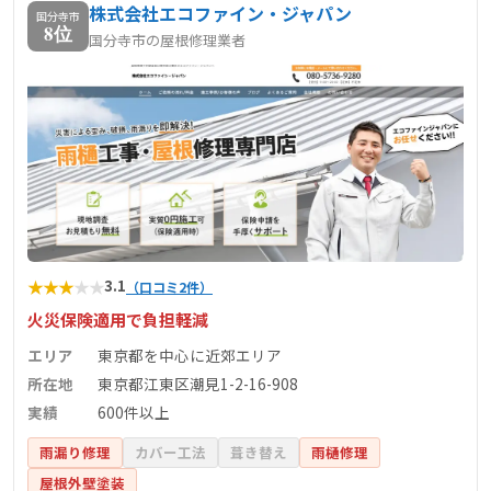
株式会社エコファイン・ジャパン
国分寺市
8位
国分寺市の屋根修理業者
★
★
★
★
★
3.1
（口コミ2件）
火災保険適用で負担軽減
エリア
東京都を中心に近郊エリア
所在地
東京都江東区潮見1-2-16-908
実績
600件以上
雨漏り修理
カバー工法
葺き替え
雨樋修理
屋根外壁塗装