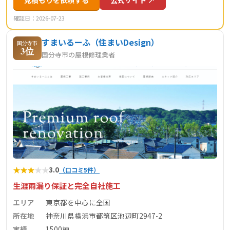
確認日：2026-07-23
すまいるーふ（住まいDesign）
国分寺市
3位
国分寺市の屋根修理業者
★
★
★
★
★
3.0
（口コミ5件）
生涯雨漏り保証と完全自社施工
エリア
東京都を中心に全国
所在地
神奈川県横浜市都筑区池辺町2947-2
実績
1500棟