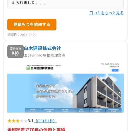
えられました。」」
口コミをもっと見る
見積もりを依頼する
確認日：2026-07-21
白木建設株式会社
国分寺市
9位
国分寺市の屋根修理業者
★
★
★
★
★
3.1
（口コミ1件）
地域密着で70年の信頼と実績