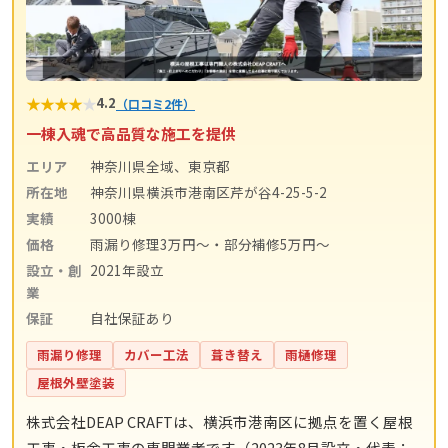
★
★
★
★
★
4.2
（口コミ2件）
一棟入魂で高品質な施工を提供
エリア
神奈川県全域、東京都
所在地
神奈川県横浜市港南区芹が谷4-25-5-2
実績
3000棟
価格
雨漏り修理3万円〜・部分補修5万円〜
設立・創
2021年設立
業
保証
自社保証あり
雨漏り修理
カバー工法
葺き替え
雨樋修理
屋根外壁塗装
株式会社DEAP CRAFTは、横浜市港南区に拠点を置く屋根
工事・板金工事の専門業者です（2023年8月設立・代表：