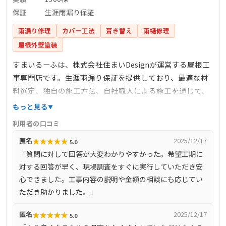
保証
生涯雨漏り保証
雨漏り修理
カバー工法
葺き替え
雨樋修理
屋根外壁塗装
すまいるーふは、株式会社住まいDesignが運営する屋根工
事専門店です。生涯雨漏り保証を提供しており、最適な材
料選定、独自の施工方法、自社職人による施工を通じて、
雨漏りしない住まいの安心を提供しています。完全自社施
もっと見る
工により、下請け業者を介さず、自社で職人を育成し、責
利用者の口コミ
任を持って施工を行っています。また、しつこい営業を一
★
★
★
★
★
匿名
2025/12/17
5.0
切行わず、お客様のご要望に沿った最善の提案を心掛けて
「質問に対して回答が大変わかりやすかった。希望工期に
います。
対する回答が早く、現場調査をすぐに実行していただき安
心できました。工事内容の説明や金額の相談にも応じてい
ただき助かりました。」
★
★
★
★
★
匿名
2025/12/17
5.0