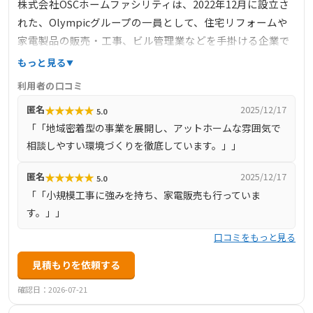
株式会社OSCホームファシリティは、2022年12月に設立さ
れた、Olympicグループの一員として、住宅リフォームや
家電製品の販売・工事、ビル管理業などを手掛ける企業で
す。東京都国分寺市に本社を構え、東京都、埼玉県、千葉
もっと見る
県、神奈川県を中心に事業を展開しています。地域密着型
利用者の口コミ
の事業を展開し、アットホームな雰囲気で相談しやすい環
★
★
★
★
★
匿名
2025/12/17
5.0
境づくりを徹底しています。特に、家電製品の販売から設
「「地域密着型の事業を展開し、アットホームな雰囲気で
置、アフターサービスまで一貫して対応しており、住まい
相談しやすい環境づくりを徹底しています。」」
に関する幅広いサポートを提供しています。
★
★
★
★
★
匿名
2025/12/17
5.0
「「小規模工事に強みを持ち、家電販売も行っていま
す。」」
口コミをもっと見る
見積もりを依頼する
確認日：2026-07-21