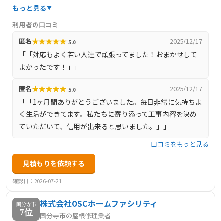
自社の職人が施工することで、中間マージンを排除し、コ
もっと見る
スト削減と品質向上を両立しています。特に大規模修繕工
利用者の口コミ
事においては、コスト削減と品質向上を実現し、施工後の
★
★
★
★
★
匿名
2025/12/17
5.0
お客様満足度は98%を誇ります。さらに、工事完了後には
「「対応もよく若い人達で頑張ってました！おまかせして
最長10年の保証を設け、長期的なアフターフォロー体制も
よかったです！」」
整えています。
★
★
★
★
★
匿名
2025/12/17
5.0
「「1ヶ月間ありがとうございました。毎日非常に気持ちよ
く生活ができてます。私たちに寄り添って工事内容を決め
ていただいて、信用が出来ると思いました。」」
口コミをもっと見る
見積もりを依頼する
確認日：2026-07-21
株式会社OSCホームファシリティ
国分寺市
7位
国分寺市の屋根修理業者