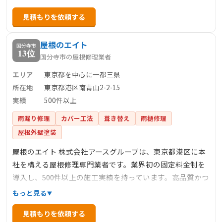
明確で、下地処理3900円/㎡～、カバー工法6600円/㎡～な
見積もりを依頼する
ど、部分修理から大規模な修繕まで幅広く対応していま
す。見積もり後の追加料金は不要で、安心して依頼できる
屋根のエイト
点も特徴です。
国分寺市
13位
国分寺市の屋根修理業者
エリア
東京都を中心に一都三県
所在地
東京都港区南青山2-2-15
実績
500件以上
雨漏り修理
カバー工法
葺き替え
雨樋修理
屋根外壁塗装
屋根のエイト 株式会社アースグループは、東京都港区に本
社を構える屋根修理専門業者です。業界初の固定料金制を
導入し、500件以上の施工実績を持っています。高品質かつ
低価格なサービスを提供し、イタリア大使館からの依頼を
もっと見る
受けるなど、その技術力には定評があります。主な事業内
見積もりを依頼する
容は、屋根工事、板金工事、雨どい工事、金属サイディン