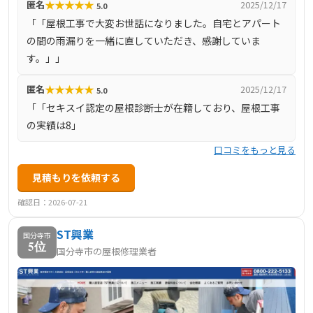
★
★
★
★
★
匿名
2025/12/17
5.0
士」が多数在籍しており、専門的な知識と技術で最適な提
「「屋根工事で大変お世話になりました。自宅とアパート
案を行っています。施工対応エリアは東京都と神奈川県
の間の雨漏りを一緒に直していただき、感謝していま
で、地域に密着したサービスを提供しています。無料診断
す。」」
も実施しており、屋根の耐震・台風・集中豪雨対策や断熱
リフォームなど、住まいの安心と快適さを追求した提案が
★
★
★
★
★
匿名
2025/12/17
5.0
特徴です。
「「セキスイ認定の屋根診断士が在籍しており、屋根工事
の実績は8」
口コミをもっと見る
見積もりを依頼する
確認日：2026-07-21
ST興業
国分寺市
5位
国分寺市の屋根修理業者