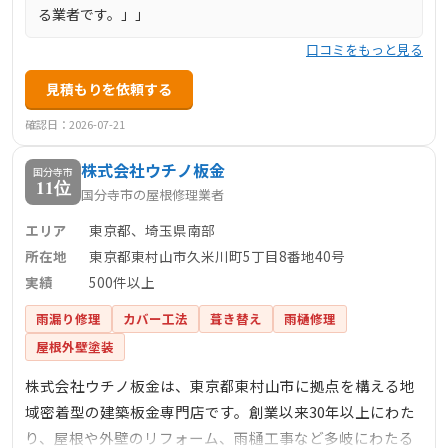
る業者です。」」
口コミをもっと見る
見積もりを依頼する
確認日：2026-07-21
株式会社ウチノ板金
国分寺市
11位
国分寺市の屋根修理業者
エリア
東京都、埼玉県南部
所在地
東京都東村山市久米川町5丁目8番地40号
実績
500件以上
雨漏り修理
カバー工法
葺き替え
雨樋修理
屋根外壁塗装
株式会社ウチノ板金は、東京都東村山市に拠点を構える地
域密着型の建築板金専門店です。創業以来30年以上にわた
り、屋根や外壁のリフォーム、雨樋工事など多岐にわたる