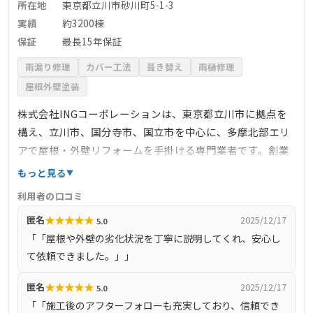
所在地
東京都立川市砂川町5-1-3
実績
約3200棟
保証
最長15年保証
雨漏り修理
カバー工法
葺き替え
雨樋修理
屋根外壁塗装
株式会社INGコーポレーションは、東京都立川市に拠点を
構え、立川市、国分寺市、国立市を中心に、多摩北部エリ
アで屋根・外壁リフォームを手掛ける専門業者です。創業
以来10年以上にわたり、約3200棟の施工実績を持ち、地域
もっと見る
密着型のサービスを提供しています。自社施工体制によ
利用者の口コミ
り、中間マージンを排除し、高品質な施工を適正価格で提
★
★
★
★
★
匿名
2025/12/17
5.0
供しています。屋根や外壁の無料点検を実施しており、24
「「屋根や外壁の劣化状況を丁寧に説明してくれ、安心し
時間365日対応可能な体制を整えています。施工後には最長
て依頼できました。」」
15年の保証書を発行し、定期訪問サポートなどのアフター
フォローも充実しています。
★
★
★
★
★
匿名
2025/12/17
5.0
「「施工後のアフターフォローも充実しており、信頼でき