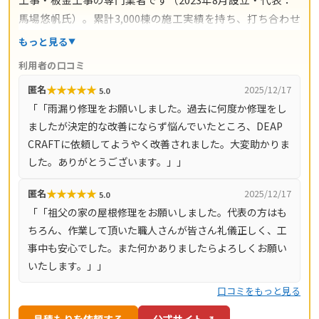
馬場悠帆氏）。累計3,000棟の施工実績を持ち、打ち合わせ
からアフターサポートまで自社スタッフが一貫対応。仲介
もっと見る
コストを抑えた適正価格と自社保証を掲げています。料金
利用者の口コミ
の目安は雨漏り修理3万円〜、屋根の部分補修5万円〜、棟
★
★
★
★
★
匿名
2025/12/17
5.0
板金交換10万円〜、屋根カバー工法80万円〜、葺き替え
「「雨漏り修理をお願いしました。過去に何度か修理をし
100万円〜。現地調査・お見積り・ご相談は無料で、最短
ましたが決定的な改善にならず悩んでいたところ、DEAP
即日対応も可能です（営業時間8時〜18時・月〜土）。対
CRAFTに依頼してようやく改善されました。大変助かりま
応エリアは神奈川県全域（33市町村）と東京都全域（23
した。ありがとうございます。」」
区・多摩地域）です。
★
★
★
★
★
匿名
2025/12/17
5.0
「「祖父の家の屋根修理をお願いしました。代表の方はも
ちろん、作業して頂いた職人さんが皆さん礼儀正しく、工
事中も安心でした。また何かありましたらよろしくお願い
いたします。」」
口コミをもっと見る
見積もりを依頼する
公式サイト ↗