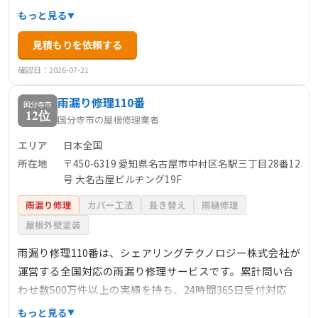
サービスを提供しています。特に、ガルバリウム鋼板製屋
もっと見る
根へのリフォームや、雨樋の交換工事などで豊富な実績を
見積もりを依頼する
持ち、500件以上のお客様から高い評価を得ています。自社
職人による直接施工を行い、中間マージンを排除すること
確認日：2026-07-21
で、適正価格で高品質なサービスを提供しています。
雨漏り修理110番
国分寺市
12位
国分寺市の屋根修理業者
エリア
日本全国
所在地
〒450-6319 愛知県名古屋市中村区名駅三丁目28番12
号 大名古屋ビルヂング19F
雨漏り修理
カバー工法
葺き替え
雨樋修理
屋根外壁塗装
雨漏り修理110番は、シェアリングテクノロジー株式会社が
運営する全国対応の雨漏り修理サービスです。累計問い合
わせ数500万件以上の実績を持ち、24時間365日受付対応
で、緊急の雨漏りトラブルにも迅速に対応します。料金は
もっと見る