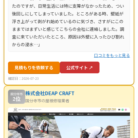
たのですが、日常生活には特に支障がなかったため、つい
県・群馬県など全国14都道府県に対応し、LINE・メールは
後回しにしてしまっていました。ところがある時、壁紙が
24時間受付、最短当日にお伺いします。
浮き上がって剥がれ始めているのに気づき、さすがにこの
ままではまずいと感じてこちらの会社に連絡しました。調
査に来ていただいたところ、原因は外壁に入ったひび割れ
からの浸水…」
口コミをもっと見る
見積もりを依頼する
公式サイト ↗
確認日：2026-07-23
株式会社DEAP CRAFT
国分寺市
2位
国分寺市の屋根修理業者