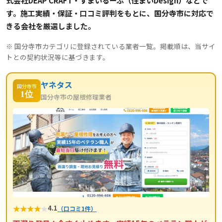
式会社DEAP CRAFT・すまいるーふ（住まいDesign）などで
す。施工実績・保証・口コミ評判をもとに、国分寺市に対応で
きる会社を厳選しました。
※ 国分寺市カテゴリに登録されている業者一覧。掲載順は、当サイ
トとの契約状況等に基づきます。
ヤネタス
国分寺市
1位
国分寺市の屋根修理業者
★
★
★
★
★
4.1
（口コミ1件）