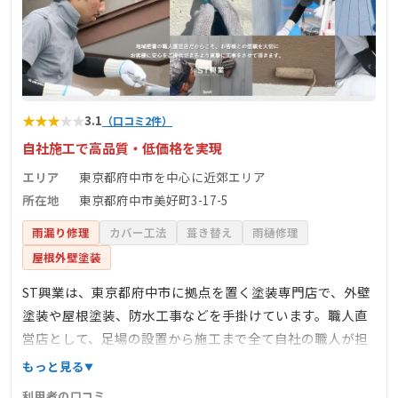
★
★
★
★
★
3.1
（口コミ2件）
自社施工で高品質・低価格を実現
エリア
東京都府中市を中心に近郊エリア
所在地
東京都府中市美好町3-17-5
雨漏り修理
カバー工法
葺き替え
雨樋修理
屋根外壁塗装
ST興業は、東京都府中市に拠点を置く塗装専門店で、外壁
塗装や屋根塗装、防水工事などを手掛けています。職人直
営店として、足場の設置から施工まで全て自社の職人が担
当し、下請け業者を介さないことで中間マージンを排除
もっと見る
し、適正価格での施工を提供しています。施工品質に徹底
利用者の口コミ