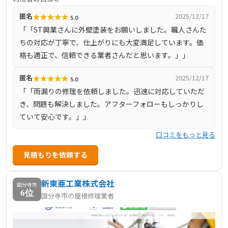
的にこだわり、外壁や屋根の塗装を通じて、長期間安心し
★
★
★
★
★
匿名
2025/12/17
5.0
て住める住環境を提供することを目指しています。お客様
「「ST興業さんに外壁塗装をお願いしました。職人さんた
とのコミュニケーションを重視し、工事の進捗状況を日々
ちの対応が丁寧で、仕上がりにも大変満足しています。価
報告することで、不安や疑問を解消し、信頼関係を築いて
格も適正で、信頼できる業者さんだと思います。」」
います。府中市を中心に、東京都全域および近隣県にも対
応しており、地域密着型のサービスを展開しています。
★
★
★
★
★
匿名
2025/12/17
5.0
「「雨漏りの修理を依頼しました。迅速に対応していただ
き、問題も解決しました。アフターフォローもしっかりし
ていて安心です。」」
口コミをもっと見る
見積もりを依頼する
新東亜工業株式会社
国分寺市
6位
国分寺市の屋根修理業者