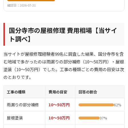
グ工事、光触媒防汚・超抗菌消臭など多岐にわたります。
確認日：2026-07-21
国分寺市の屋根修理 費用相場【当サイ
ト調べ】
当サイトが屋根修理経験者99名に調査した結果、国分寺市を含
む地域で多かったのは雨漏りの部分補修（10〜50万円）・屋根
塗装（10〜50万円）でした。工事の種類ごとの費用の目安は次
のとおりです。
工事の種類
費用の目安
回答の割合
雨漏りの部分補修
10〜50万円
62%
屋根塗装
10〜50万円
37%