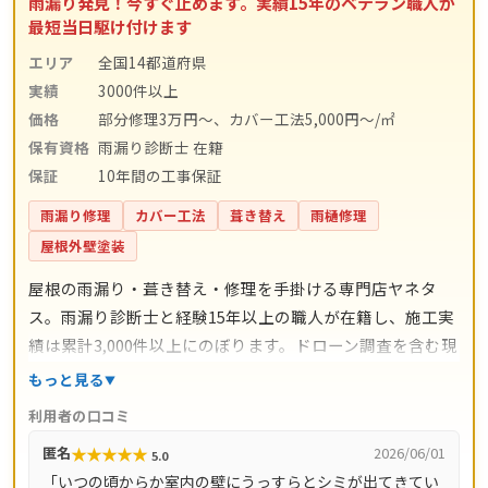
雨漏り発見！今すぐ止めます。実績15年のベテラン職人が
最短当日駆け付けます
エリア
全国14都道府県
実績
3000件以上
価格
部分修理3万円～、カバー工法5,000円～/㎡
保有資格
雨漏り診断士 在籍
保証
10年間の工事保証
雨漏り修理
カバー工法
葺き替え
雨樋修理
屋根外壁塗装
屋根の雨漏り・葺き替え・修理を手掛ける専門店ヤネタ
ス。雨漏り診断士と経験15年以上の職人が在籍し、施工実
績は累計3,000件以上にのぼります。ドローン調査を含む現
地調査・お見積り・出張費は無料。瓦ずれ直し1,500円〜/
もっと見る
㎡、スレート交換5,000円〜/枚、屋根葺き替え9,800円〜/
利用者の口コミ
㎡と料金の目安が明確で、自社職人の直接施工により中間
★
★
★
★
★
匿名
2026/06/01
5.0
マージンがかかりません。施工後は10年間の工事保証付
「いつの頃からか室内の壁にうっすらとシミが出てきてい
き。東京都・神奈川県・埼玉県・千葉県・茨城県・栃木