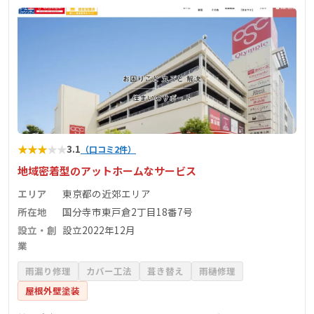
★
★
★
★
★
3.1
（口コミ2件）
地域密着型のアットホームなサービス
エリア
東京都の近郊エリア
所在地
国分寺市東戸倉2丁目18番7号
設立・創
設立2022年12月
業
雨漏り修理
カバー工法
葺き替え
雨樋修理
屋根外壁塗装