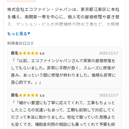
株式会社エコファイン・ジャパンは、東京都江東区に本社
を構え、南関東一帯を中心に、個人宅の屋根修理や葺き替
え、マンション・ビルの外壁補修や防水工事など、大規模
修繕にも対応している企業です。これまでに600件以上の施
もっと見る
工実績があり、丁寧で安心な施工を提供しています。特
利用者の口コミ
に、火災保険をはじめとした災害保険の適用に関するノウ
★
★
★
★
★
匿名
2025/12/17
5.0
ハウを豊富に持ち、台風や大雪などの災害による損傷の場
「「以前、エコファインジャパンさんで実家の屋根修理を
合、保険金を活用して自己負担なく修理が可能な場合があ
してもらいました。非常に手際が良く、スムーズに修理が
ります。実際に、同社が施工を行ったお客様の約3分の2
進み、あっという間に修理が終わりました。価格も非常に
は、保険適用によるものでした。
良心的です。」」
★
★
★
★
★
匿名
2025/12/17
5.0
「「細かい要望にも丁寧に応えてくれて、工事もちょっと
したところの気遣いもあって、工期も前倒しで対応してく
ださって本当に助かりました。他社で取っていた見積より
も安くでき、補助金利用の相談にも乗ってくれて予算も抑