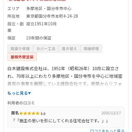
エリア
多摩地区・国分寺市中心
所在地
東京都国分寺市本町4-24-28
設立・創
設立1951年10月
業
保証
10年間の保証
雨漏り修理
カバー工法
葺き替え
雨樋修理
屋根外壁塗装
白木建設株式会社は、1951年（昭和26年）10月に設立さ
れ、70年以上にわたり多摩地区・国分寺市を中心に地域密
着型の事業を展開している建設会社です。新築からリフォ
ーム、公共工事まで幅広く手掛けており、豊富な経験と実
もっと見る
績を持っています。特に、公共工事などの社会資本整備や
利用者の口コミ
駅前の民間ビル・マンション・住宅などの建設に携わり、
★
★
★
★
★
匿名
2025/12/17
5.0
地域の発展に貢献してきました。リフォームにおいては、
「「施主の思いを形にしてくれる住宅会社です。」」
注文住宅・リノベーション工事・マンションやビルの新築
工事にも対応しており、幅広いお客様のニーズに応えるこ
口コミをもっと見る