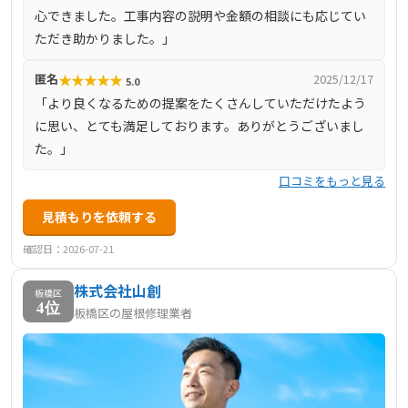
心できました。工事内容の説明や金額の相談にも応じてい
ただき助かりました。」
★
★
★
★
★
匿名
2025/12/17
5.0
「より良くなるための提案をたくさんしていただけたよう
に思い、とても満足しております。ありがとうございまし
た。」
口コミをもっと見る
見積もりを依頼する
確認日：2026-07-21
株式会社山創
板橋区
4位
板橋区の屋根修理業者