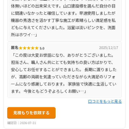
評価を受けており、信頼性の高さが伺えます。お客様の声
体無いほどの出来栄えです。山口建設様を選んだ自分の目
として、「担当者の人柄・説明力が良かった」「丁寧な対
に間違いなかったと確信しています。早速使用しましたが
応で安心して任せられた」などの口コミが寄せられていま
機器の秀逸さを活かす丁寧な施工が素晴らしい満足感を私
す。これらの実績と評価から、地域に根ざした信頼のおけ
どもに与えてくださいました。浴室は淡いピンクを、洗面
るリフォーム会社として、多くのお客様に選ばれていま
所はホワイ…」
す。
★
★
★
★
★
匿名
2025/12/17
5.0
「この度は大変お世話になり、ありがとうございました。
担当さん、職人さん共にとても気持ちの良い方ばかりで、
安心してお任せすることができました。 長期に渡りました
が、高齢の両親を気遣っていただきながら大満足のリフォ
ームになり感謝しております。 家族皆で快適に生活してい
ます。 今後ともどうぞよろしくお願い…」
口コミをもっと見る
見積もりを依頼する
確認日：2026-07-21