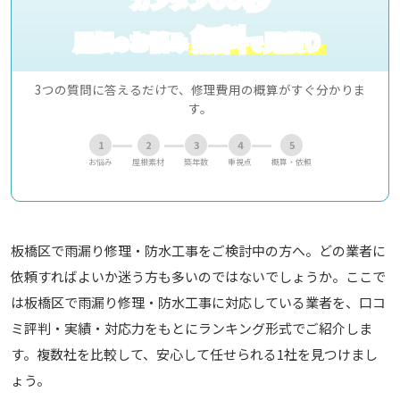
無料
屋根
お悩み
見積り
の
で
3つの質問に答えるだけで、修理費用の概算がすぐ分かりま
す。
1
2
3
4
5
お悩み
屋根素材
築年数
重視点
概算・依頼
板橋区で雨漏り修理・防水工事をご検討中の方へ。どの業者に
依頼すればよいか迷う方も多いのではないでしょうか。ここで
は板橋区で雨漏り修理・防水工事に対応している業者を、口コ
ミ評判・実績・対応力をもとにランキング形式でご紹介しま
す。複数社を比較して、安心して任せられる1社を見つけまし
ょう。