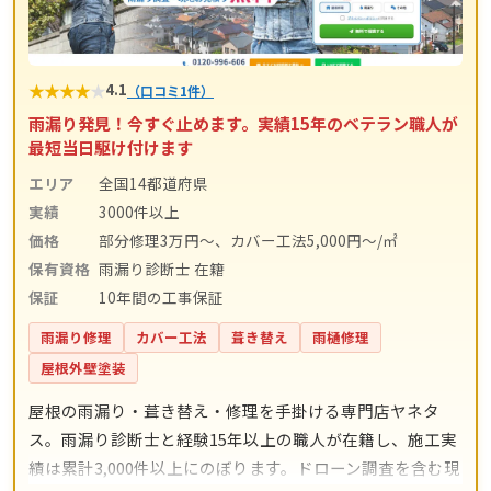
★
★
★
★
★
4.1
（口コミ1件）
雨漏り発見！今すぐ止めます。実績15年のベテラン職人が
最短当日駆け付けます
エリア
全国14都道府県
実績
3000件以上
価格
部分修理3万円～、カバー工法5,000円～/㎡
保有資格
雨漏り診断士 在籍
保証
10年間の工事保証
雨漏り修理
カバー工法
葺き替え
雨樋修理
屋根外壁塗装
屋根の雨漏り・葺き替え・修理を手掛ける専門店ヤネタ
ス。雨漏り診断士と経験15年以上の職人が在籍し、施工実
績は累計3,000件以上にのぼります。ドローン調査を含む現