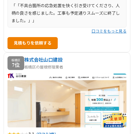
ます。
「「不具合箇所の応急処置を快く引き受けてくださり、人
柄の良さを感じました。工事も予定通りスムーズに終了し
ました。」」
口コミをもっと見る
見積もりを依頼する
株式会社山口建設
板橋区
7位
板橋区の屋根修理業者
★
★
★
★
★
3.1
（口コミ2件）