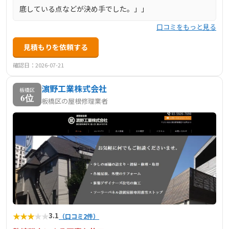
底している点などが決め手でした。」」
口コミをもっと見る
見積もりを依頼する
確認日：2026-07-21
濵野工業株式会社
板橋区
6位
板橋区の屋根修理業者
★
★
★
★
★
3.1
（口コミ2件）