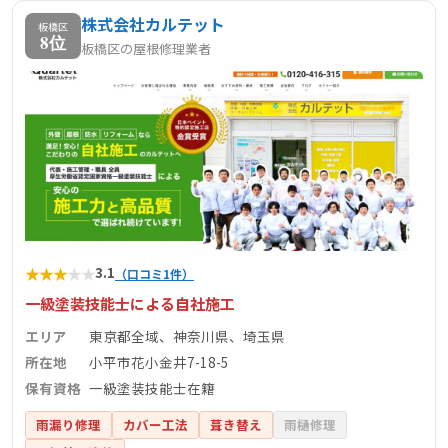
株式会社カルテット
板橋区
8位
板橋区の屋根修理業者
★
★
★
★
★
3.1
（口コミ1件）
一級塗装技能士による自社施工
エリア
東京都全域、神奈川県、埼玉県
所在地
小平市花小金井7-18-5
保有資格
一級塗装技能士在籍
雨漏り修理
カバー工法
葺き替え
雨樋修理