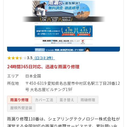
★
★
★
★
★
3.5
（口コミ2件）
24時間365日対応、迅速な雨漏り修理
エリア
日本全国
所在地
〒450-6319 愛知県名古屋市中村区名駅三丁目28番12
号 大名古屋ビルヂング19F
雨漏り修理
カバー工法
葺き替え
雨樋修理
屋根外壁塗装
雨漏り修理110番は、シェアリングテクノロジー株式会社が
運営する全国対応の雨漏り修理サービスです。累計問い合