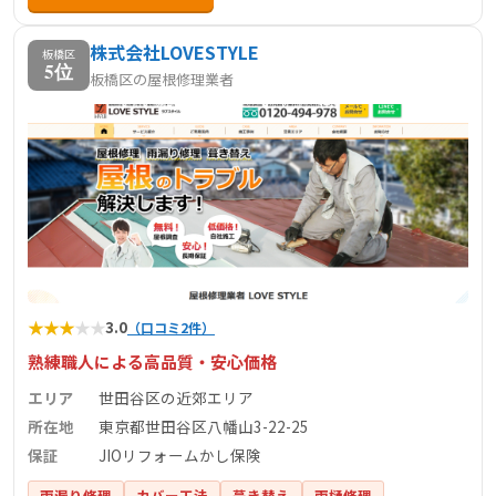
に関する幅広いニーズに対応しています。詳細なサービス
株式会社LOVESTYLE
内容や施工事例については、公式サイトをご覧ください。
板橋区
5位
板橋区の屋根修理業者
★
★
★
★
★
3.0
（口コミ2件）
熟練職人による高品質・安心価格
エリア
世田谷区の近郊エリア
所在地
東京都世田谷区八幡山3-22-25
保証
JIOリフォームかし保険
雨漏り修理
カバー工法
葺き替え
雨樋修理