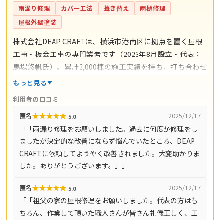
雨漏り修理
カバー工法
葺き替え
雨樋修理
屋根外壁塗装
株式会社DEAP CRAFTは、横浜市港南区に拠点を置く屋根
工事・板金工事の専門業者です（2023年8月設立・代表：
馬場悠帆氏）。累計3,000棟の施工実績を持ち、打ち合わせ
からアフターサポートまで自社スタッフが一貫対応。仲介
もっと見る
コストを抑えた適正価格と自社保証を掲げています。料金
利用者の口コミ
の目安は雨漏り修理3万円〜、屋根の部分補修5万円〜、棟
★
★
★
★
★
匿名
2025/12/17
5.0
板金交換10万円〜、屋根カバー工法80万円〜、葺き替え
「「雨漏り修理をお願いしました。過去に何度か修理をし
100万円〜。現地調査・お見積り・ご相談は無料で、最短
ましたが決定的な改善にならず悩んでいたところ、DEAP
即日対応も可能です（営業時間8時〜18時・月〜土）。対
CRAFTに依頼してようやく改善されました。大変助かりま
応エリアは神奈川県全域（33市町村）と東京都全域（23
した。ありがとうございます。」」
区・多摩地域）です。
★
★
★
★
★
匿名
2025/12/17
5.0
「「祖父の家の屋根修理をお願いしました。代表の方はも
ちろん、作業して頂いた職人さんが皆さん礼儀正しく、工