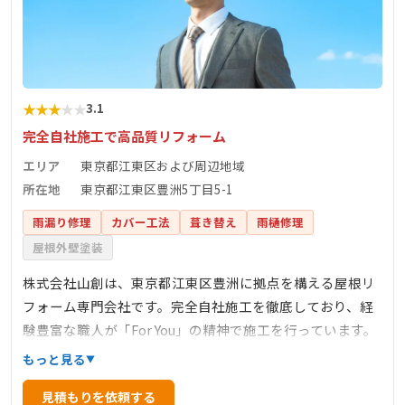
★
★
★
★
★
3.1
完全自社施工で高品質リフォーム
エリア
東京都江東区および周辺地域
所在地
東京都江東区豊洲5丁目5-1
雨漏り修理
カバー工法
葺き替え
雨樋修理
屋根外壁塗装
株式会社山創は、東京都江東区豊洲に拠点を構える屋根リ
フォーム専門会社です。完全自社施工を徹底しており、経
験豊富な職人が「For You」の精神で施工を行っています。
これにより、高品質なリフォームを適正価格で提供し、お
もっと見る
客様の満足度向上に努めています。主な業務内容は、屋根
見積もりを依頼する
工事、外壁工事、防水工事など多岐にわたり、住宅の外装