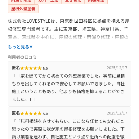
屋根外壁塗装
株式会社LOVESTYLEは、東京都世田谷区に拠点を構える屋
根修理専門業者です。主に東京都、埼玉県、神奈川県、千
葉県、茨城県を中心に、屋根の修理・雨漏り修理・屋根の
リフォームなど、屋根に関する工事全般を手掛けていま
もっと見る
す。熟練の職人による直接施工を行い、高品質な仕上がり
利用者の口コミ
と安心価格を提供しています。ドローンを活用した無料の
★
★
★
★
★
匿名
2025/12/17
5.0
屋根診断サービスも実施しており、屋根の状態を的確に把
「「家を建ててから初めての外壁塗装でした。事前に見積
握することが可能です。さらに、JIOリフォームかし保険に
もりを出してくれるので安心してお願いできました。自社
登録しており、施工後の保証体制も充実しています。
施工ということもあり、他よりも価格を抑えることができ
ました。」」
★
★
★
★
★
匿名
2025/12/17
5.0
「「無料相談をさせてもらい、ここなら任せても安心だと
思ったので実際に我が家の屋根修理をお願いしました。下
請け業者を雇わず、自社施工という点や近所への配慮を徹