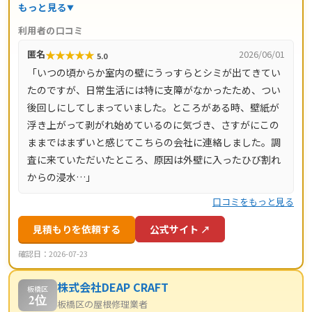
地調査・お見積り・出張費は無料。瓦ずれ直し1,500円〜/
もっと見る
㎡、スレート交換5,000円〜/枚、屋根葺き替え9,800円〜/
利用者の口コミ
㎡と料金の目安が明確で、自社職人の直接施工により中間
★
★
★
★
★
匿名
2026/06/01
5.0
マージンがかかりません。施工後は10年間の工事保証付
「いつの頃からか室内の壁にうっすらとシミが出てきてい
き。東京都・神奈川県・埼玉県・千葉県・茨城県・栃木
たのですが、日常生活には特に支障がなかったため、つい
県・群馬県など全国14都道府県に対応し、LINE・メールは
後回しにしてしまっていました。ところがある時、壁紙が
24時間受付、最短当日にお伺いします。
浮き上がって剥がれ始めているのに気づき、さすがにこの
ままではまずいと感じてこちらの会社に連絡しました。調
査に来ていただいたところ、原因は外壁に入ったひび割れ
からの浸水…」
口コミをもっと見る
見積もりを依頼する
公式サイト ↗
確認日：2026-07-23
株式会社DEAP CRAFT
板橋区
2位
板橋区の屋根修理業者