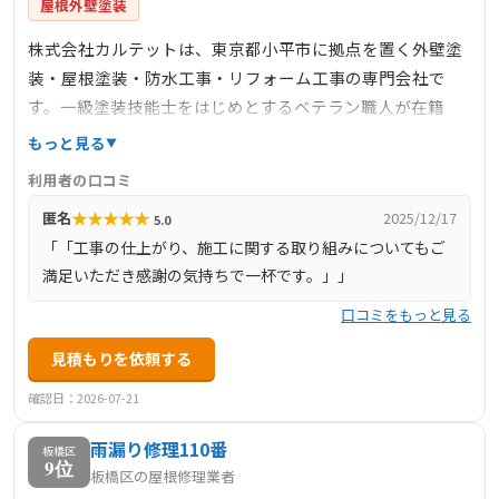
屋根外壁塗装
株式会社カルテットは、東京都小平市に拠点を置く外壁塗
装・屋根塗装・防水工事・リフォーム工事の専門会社で
す。一級塗装技能士をはじめとするベテラン職人が在籍
し、完全自社施工にこだわっています。訪問診断や見積も
もっと見る
りは無料で行い、建物診断書の作成も提供しています。公
利用者の口コミ
式サイトには多数の施工事例が掲載されており、施工の品
★
★
★
★
★
匿名
2025/12/17
5.0
質や実績を確認できます。
「「工事の仕上がり、施工に関する取り組みについてもご
満足いただき感謝の気持ちで一杯です。」」
口コミをもっと見る
見積もりを依頼する
確認日：2026-07-21
雨漏り修理110番
板橋区
9位
板橋区の屋根修理業者