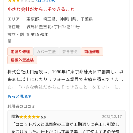
小さな会社だからこそできること
エリア
東京都、埼玉県、神奈川県、千葉県
所在地
練馬区豊玉北5丁目25番19号
設立・創
創業1990年
業
雨漏り修理
カバー工法
葺き替え
雨樋修理
屋根外壁塗装
株式会社山口建設は、1990年に東京都練馬区で創業し、以
来30年以上にわたりリフォーム業界で実績を積んできまし
た。「小さな会社だからこそできること」をモットーに、
お客様一人ひとりのニーズに寄り添ったサービスを提供し
もっと見る
ています。主な業務内容は、屋根修理、外壁塗装、水回り
利用者の口コミ
のリフォーム、内装工事など多岐にわたり、特に屋根や外
★
★
★
★
★
匿名
2025/12/17
5.0
壁のリフォームにおいて高い評価を得ています。また、ホ
「ユニットバスと洗面台の工事が工期通りに完工し引渡し
ームプロなどのリフォーム会社紹介サイトにおいても高い
を受けました。仕上がりは丁寧で美しくて使用するのが勿