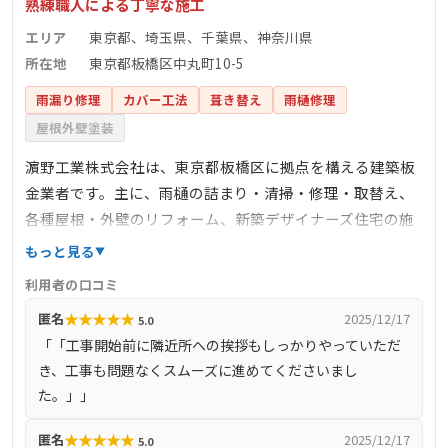
熟練職人による丁寧な施工
エリア
東京都、埼玉県、千葉県、神奈川県
所在地
東京都板橋区中丸町10-5
雨漏り修理
カバー工法
葺き替え
雨樋修理
屋根外壁塗装
濵野工業株式会社は、東京都板橋区に拠点を構える建築板
金業者です。主に、雨樋の詰まり・清掃・修理・取替え、
各種屋根・外壁のリフォーム、新築デザイナーズ住宅の施
工、ソーラーパネル設置屋根専用の落雪ストップ工事な
もっと見る
ど、幅広いサービスを提供しています。特に、太陽光パネ
利用者の口コミ
ルからの落雪被害を防ぐ「落雪ストップ」は、電気やガス
★
★
★
★
★
匿名
2025/12/17
5.0
を使用せず、自然の力で雪を溶かす環境に優しい製品で
「「工事開始前に隣近所への挨拶もしっかりやっていただ
す。熟練の職人が一つ一つ丁寧に作業を行い、豊富な経験
き、工事も問題なくスムーズに進めてくださいまし
と実績を基に、お客様に安心していただけるよう懇切丁寧
た。」」
に説明を行っています。些細な雨樋の詰まりから大規模な
リフォームまで、住まいに関するお悩みは何でも相談でき
★
★
★
★
★
匿名
2025/12/17
5.0