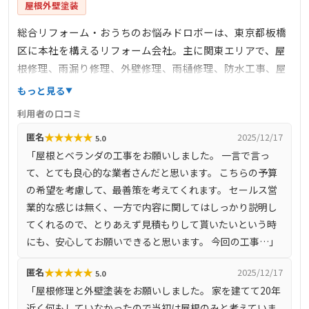
屋根外壁塗装
総合リフォーム・おうちのお悩みドロボーは、東京都板橋
区に本社を構えるリフォーム会社。主に関東エリアで、屋
根修理、雨漏り修理、外壁修理、雨樋修理、防水工事、屋
根外壁塗装工事などの外装リフォームを中心に事業を展
もっと見る
開。また、水回りリフォームや内装仕上げリフォーム、バ
利用者の口コミ
リアフリー改修、サッシリフォームなど、内装リフォーム
★
★
★
★
★
匿名
2025/12/17
5.0
にも対応。経験10年以上の職人が多数在籍しており、高い
「屋根とベランダの工事をお願いしました。 一言で言っ
施工技術を提供しています。さらに、ファイナンシャルプ
て、とても良心的な業者さんだと思います。 こちらの予算
ランナーが在籍しているため、補助金や火災保険、介護保
の希望を考慮して、最善策を考えてくれます。 セールス営
険を利用したリフォームの相談やサポートも行っていま
業的な感じは無く、一方で内容に関してはしっかり説明し
す。
てくれるので、とりあえず見積もりして貰いたいという時
にも、安心してお願いできると思います。 今回の工事…」
★
★
★
★
★
匿名
2025/12/17
5.0
「屋根修理と外壁塗装をお願いしました。 家を建てて20年
近く何もしていなかったので当初は屋根のみと考えていま