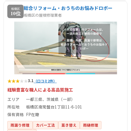
総合リフォーム・おうちのお悩みドロボー
板橋区
10位
板橋区の屋根修理業者
★
★
★
★
★
3.1
（口コミ2件）
経験豊富な職人による高品質施工
エリア
一都三県、茨城県（一部）
所在地
板橋区南常盤台1丁目11-6-101
保有資格
FP在籍
雨漏り修理
カバー工法
葺き替え
雨樋修理