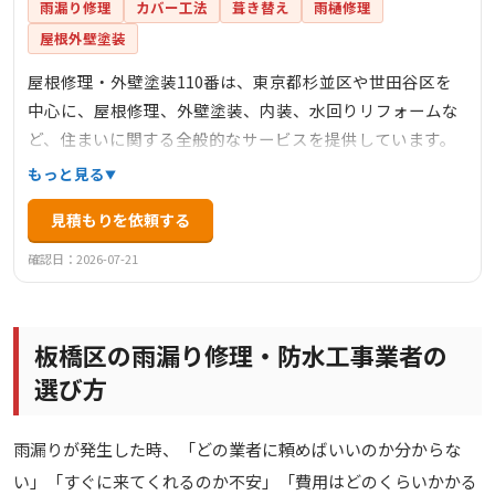
雨漏り修理
カバー工法
葺き替え
雨樋修理
屋根外壁塗装
屋根修理・外壁塗装110番は、東京都杉並区や世田谷区を
中心に、屋根修理、外壁塗装、内装、水回りリフォームな
ど、住まいに関する全般的なサービスを提供しています。
見積・点検・調査は無料で、迅速な対応と職人価格を特徴
もっと見る
としています。1級塗装技能士や建築板金技能士が在籍して
見積もりを依頼する
おり、安心の工事とアフターフォローに力を入れていま
す。工事後のお客様との長期的なお付き合いを大切にして
確認日：2026-07-21
おり、リピーターや紹介による依頼が多いことも信頼の証
です。
板橋区の雨漏り修理・防水工事業者の
選び方
雨漏りが発生した時、「どの業者に頼めばいいのか分からな
い」「すぐに来てくれるのか不安」「費用はどのくらいかかる