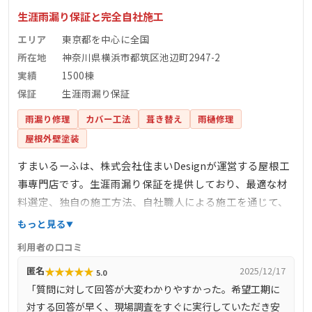
生涯雨漏り保証と完全自社施工
エリア
東京都を中心に全国
所在地
神奈川県横浜市都筑区池辺町2947-2
実績
1500棟
保証
生涯雨漏り保証
雨漏り修理
カバー工法
葺き替え
雨樋修理
屋根外壁塗装
すまいるーふは、株式会社住まいDesignが運営する屋根工
事専門店です。生涯雨漏り保証を提供しており、最適な材
料選定、独自の施工方法、自社職人による施工を通じて、
雨漏りしない住まいの安心を提供しています。完全自社施
もっと見る
工により、下請け業者を介さず、自社で職人を育成し、責
利用者の口コミ
任を持って施工を行っています。また、しつこい営業を一
★
★
★
★
★
匿名
2025/12/17
5.0
切行わず、お客様のご要望に沿った最善の提案を心掛けて
「質問に対して回答が大変わかりやすかった。希望工期に
います。
対する回答が早く、現場調査をすぐに実行していただき安