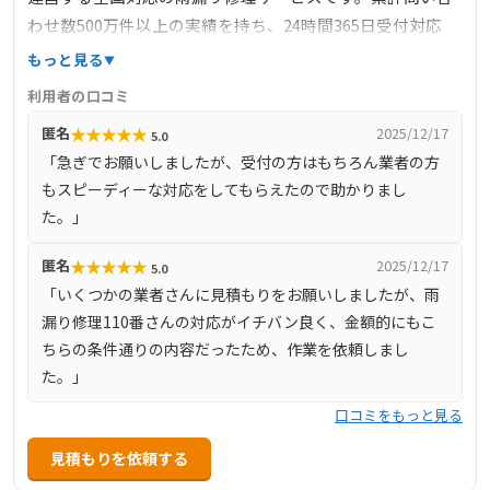
わせ数500万件以上の実績を持ち、24時間365日受付対応
で、緊急の雨漏りトラブルにも迅速に対応します。料金は
もっと見る
明確で、下地処理3900円/㎡～、カバー工法6600円/㎡～な
利用者の口コミ
ど、部分修理から大規模な修繕まで幅広く対応していま
★
★
★
★
★
匿名
2025/12/17
5.0
す。見積もり後の追加料金は不要で、安心して依頼できる
「急ぎでお願いしましたが、受付の方はもちろん業者の方
点も特徴です。
もスピーディーな対応をしてもらえたので助かりまし
た。」
★
★
★
★
★
匿名
2025/12/17
5.0
「いくつかの業者さんに見積もりをお願いしましたが、雨
漏り修理110番さんの対応がイチバン良く、金額的にもこ
ちらの条件通りの内容だったため、作業を依頼しまし
た。」
口コミをもっと見る
見積もりを依頼する