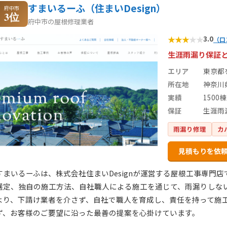
すまいるーふ（住まいDesign）
府中市
3位
府中市の屋根修理業者
★
★
★
★
★
3.0
（口
生涯雨漏り保証
エリア
東京都
所在地
神奈川
実績
1500棟
保証
生涯雨
雨漏り修理
カ
見積もりを依
すまいるーふは、株式会社住まいDesignが運営する屋根工事専門
選定、独自の施工方法、自社職人による施工を通じて、雨漏りしな
より、下請け業者を介さず、自社で職人を育成し、責任を持って施
ず、お客様のご要望に沿った最善の提案を心掛けています。