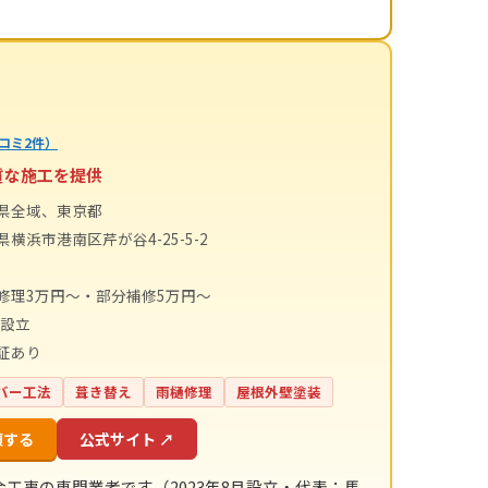
コミ2件）
質な施工を提供
県全域、東京都
横浜市港南区芹が谷4-25-5-2
修理3万円〜・部分補修5万円〜
年設立
証あり
バー工法
葺き替え
雨樋修理
屋根外壁塗装
頼する
公式サイト ↗
金工事の専門業者です（2023年8月設立・代表：馬