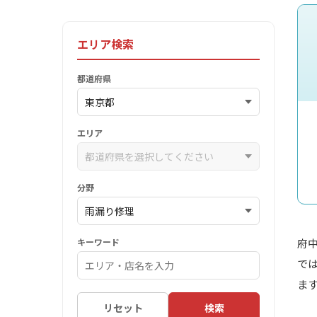
エリア検索
都道府県
エリア
分野
キーワード
府
で
ま
リセット
検索