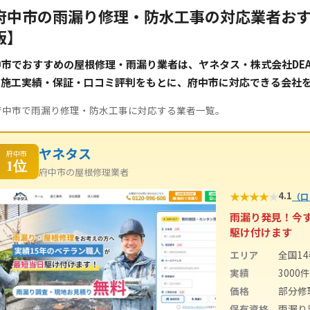
府中市の雨漏り修理・防水工事の対応業者おす
版】
市でおすすめの屋根修理・雨漏り業者は、ヤネタス・株式会社DEAP 
。施工実績・保証・口コミ評判をもとに、府中市に対応できる会社
府中市で雨漏り修理・防水工事に対応する業者一覧。
ヤネタス
府中市
1位
府中市の屋根修理業者
★
★
★
★
★
4.1
（口
雨漏り発見！今
駆け付けます
エリア
全国1
実績
3000
価格
部分修
保有資格
雨漏り