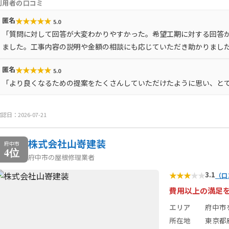
利用者の口コミ
★
★
★
★
★
匿名
5.0
「質問に対して回答が大変わかりやすかった。希望工期に対する回答
ました。工事内容の説明や金額の相談にも応じていただき助かりまし
★
★
★
★
★
匿名
5.0
「より良くなるための提案をたくさんしていただけたように思い、と
認日：2026-07-21
株式会社山嵜建装
府中市
4位
府中市の屋根修理業者
★
★
★
★
★
3.1
（口
費用以上の満足
エリア
府中市
所在地
東京都府