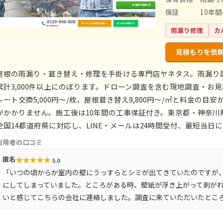
保証
10年
雨漏り修理
カ
見積もりを依
屋根の雨漏り・葺き替え・修理を手掛ける専門店ヤネタス。雨漏り
累計3,000件以上にのぼります。ドローン調査を含む現地調査・お見
レート交換5,000円〜/枚、屋根葺き替え9,800円〜/㎡と料金の
がかかりません。施工後は10年間の工事保証付き。東京都・神奈
全国14都道府県に対応し、LINE・メールは24時間受付、最短当日
利用者の口コミ
★
★
★
★
★
匿名
5.0
「いつの頃からか室内の壁にうっすらとシミが出てきていたのですが
にしてしまっていました。ところがある時、壁紙が浮き上がって剥が
いと感じてこちらの会社に連絡しました。調査に来ていただいたとこ