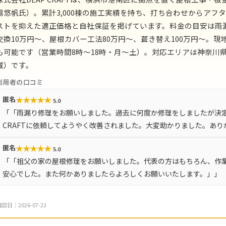
場悠帆氏）。累計3,000棟の施工実績を持ち、打ち合わせからア
ストを抑えた適正価格と自社保証を掲げています。料金の目安は雨
交換10万円〜、屋根カバー工法80万円〜、葺き替え100万円〜。
も可能です（営業時間8時〜18時・月〜土）。対応エリアは神奈川県
域）です。
利用者の口コミ
★
★
★
★
★
匿名
5.0
「「雨漏り修理をお願いしました。過去に何度か修理をしましたが決定
CRAFTに依頼してようやく改善されました。大変助かりました。あ
★
★
★
★
★
匿名
5.0
「「祖父の家の屋根修理をお願いしました。代表の方はもちろん、作
安心でした。また何かありましたらよろしくお願いいたします。」」
認日：2026-07-23