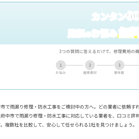
6
カンタン
無
屋根
お悩み
の
3つの質問に答えるだけで、修理費用の
1
2
3
お悩み
屋根素材
築年数
中市で雨漏り修理・防水工事をご検討中の方へ。どの業者に依頼す
は府中市で雨漏り修理・防水工事に対応している業者を、口コミ評
す。複数社を比較して、安心して任せられる1社を見つけましょう。