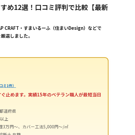
すめ12選！口コミ評判で比較【最新
CRAFT・すまいるーふ（住まいDesign）などで
を厳選しました。
コミ1件）
すぐ止めます。実績15年のベテラン職人が最短当日
4都道府県
件以上
理3万円～、カバー工法5,000円～/㎡
診断士 在籍