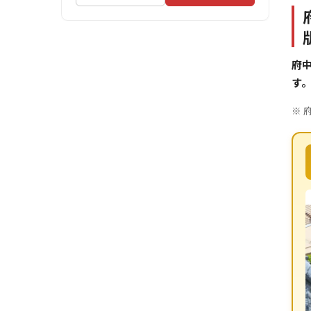
府中
す
※ 