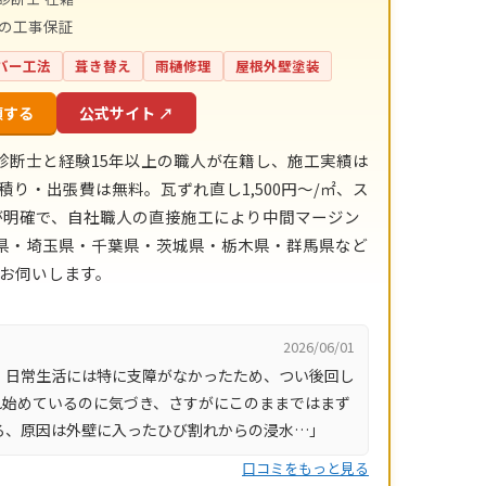
間の工事保証
バー工法
葺き替え
雨樋修理
屋根外壁塗装
頼する
公式サイト ↗
診断士と経験15年以上の職人が在籍し、施工実績は
積り・出張費は無料。瓦ずれ直し1,500円〜/㎡、ス
目安が明確で、自社職人の直接施工により中間マージン
川県・埼玉県・千葉県・茨城県・栃木県・群馬県など
にお伺いします。
2026/06/01
、日常生活には特に支障がなかったため、つい後回し
れ始めているのに気づき、さすがにこのままではまず
ろ、原因は外壁に入ったひび割れからの浸水…」
口コミをもっと見る