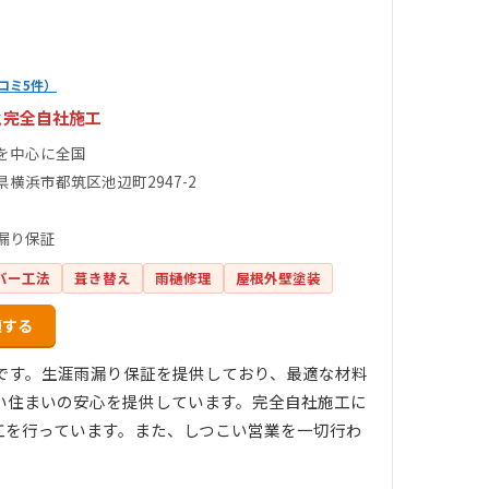
コミ5件）
と完全自社施工
を中心に全国
県横浜市都筑区池辺町2947-2
漏り保証
バー工法
葺き替え
雨樋修理
屋根外壁塗装
頼する
店です。生涯雨漏り保証を提供しており、最適な材料
い住まいの安心を提供しています。完全自社施工に
工を行っています。また、しつこい営業を一切行わ