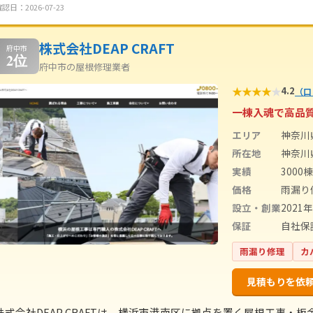
認日：2026-07-23
株式会社DEAP CRAFT
府中市
2位
府中市の屋根修理業者
★
★
★
★
★
4.2
（口
一棟入魂で高品
エリア
神奈川
所在地
神奈川県
実績
3000棟
価格
雨漏り
設立・創業
2021
保証
自社保
雨漏り修理
カ
見積もりを依
株式会社DEAP CRAFTは、横浜市港南区に拠点を置く屋根工事・板