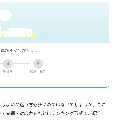
0秒
料
見積り
で
概算がすぐ分かります。
4
5
重視点
概算・依頼
ればよいか迷う方も多いのではないでしょうか。ここ
判・実績・対応力をもとにランキング形式でご紹介し