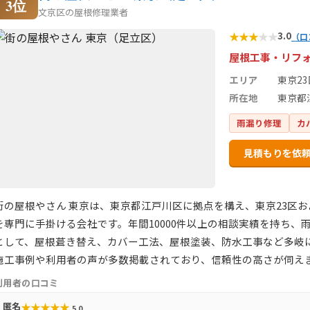
3位
文京区の屋根修理業者
★
★
★
★
★
3.0
（口
屋根工事・リフ
エリア
東京2
所在地
東京都江
雨漏り修理
カ
見積もりを依
街の屋根やさん 東京は、東京都江戸川区に拠点を構え、東京23区
を専門に手掛ける会社です。年間10000件以上の相談実績を持ち
として、屋根葺き替え、カバー工法、屋根塗装、防水工事など多岐
施工事例や利用者の声が多数掲載されており、信頼性の高さが伺え
利用者の口コミ
★
★
★
★
★
匿名
5.0