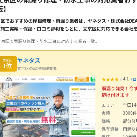
版】
区でおすすめの屋根修理・雨漏り業者は、ヤネタス・株式会社DEAP
。施工実績・保証・口コミ評判をもとに、文京区に対応できる会社
文京区で雨漏り修理・防水工事に対応する業者一覧。
ヤネタス
文京区
1位
文京区の屋根修理業者
★
★
★
★
★
4.1
（口
雨漏り発見！今
駆け付けます
エリア
全国1
実績
3000
価格
部分修
保有資格
雨漏り
保証
10年