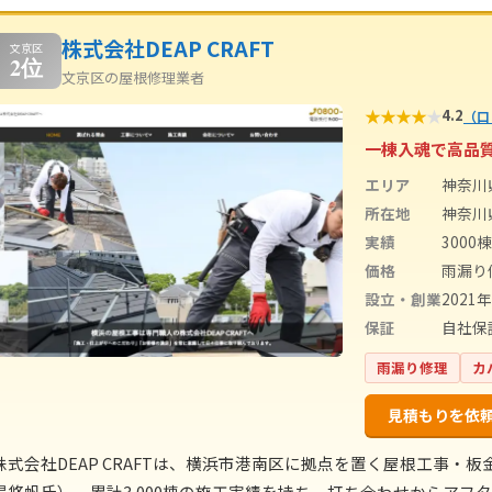
株式会社DEAP CRAFT
文京区
2位
文京区の屋根修理業者
★
★
★
★
★
4.2
（口
一棟入魂で高品
エリア
神奈川
所在地
神奈川県
実績
3000棟
価格
雨漏り
設立・創業
2021
保証
自社保
雨漏り修理
カ
見積もりを依
株式会社DEAP CRAFTは、横浜市港南区に拠点を置く屋根工事・板
場悠帆氏）。累計3,000棟の施工実績を持ち、打ち合わせからア