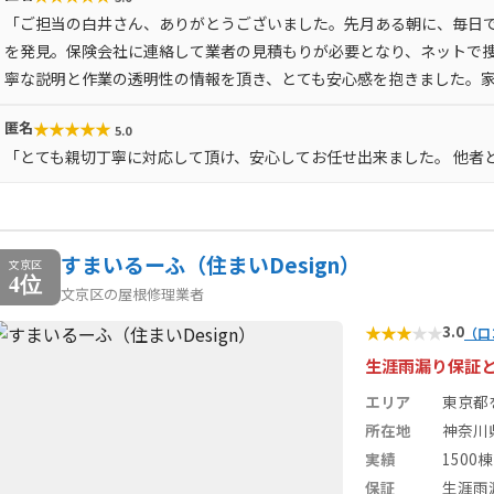
「ご担当の白井さん、ありがとうございました。先月ある朝に、毎日
を発見。保険会社に連絡して業者の見積もりが必要となり、ネットで
寧な説明と作業の透明性の情報を頂き、とても安心感を抱きました。
★
★
★
★
★
匿名
5.0
「とても親切丁寧に対応して頂け、安心してお任せ出来ました。 他者
すまいるーふ（住まいDesign）
文京区
4位
文京区の屋根修理業者
★
★
★
★
★
3.0
（口
生涯雨漏り保証
エリア
東京都
所在地
神奈川
実績
1500棟
保証
生涯雨