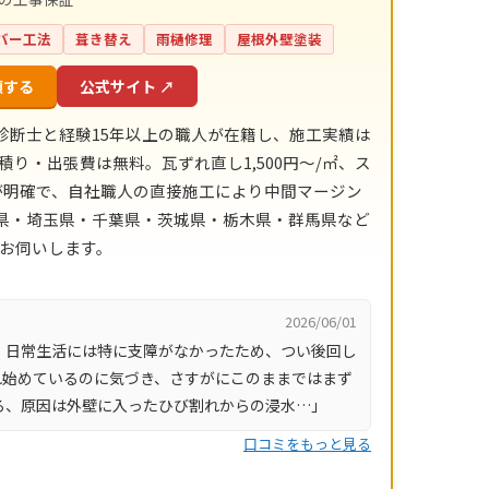
バー工法
葺き替え
雨樋修理
屋根外壁塗装
頼する
公式サイト ↗
診断士と経験15年以上の職人が在籍し、施工実績は
積り・出張費は無料。瓦ずれ直し1,500円〜/㎡、ス
目安が明確で、自社職人の直接施工により中間マージン
川県・埼玉県・千葉県・茨城県・栃木県・群馬県など
にお伺いします。
2026/06/01
、日常生活には特に支障がなかったため、つい後回し
れ始めているのに気づき、さすがにこのままではまず
ろ、原因は外壁に入ったひび割れからの浸水…」
口コミをもっと見る