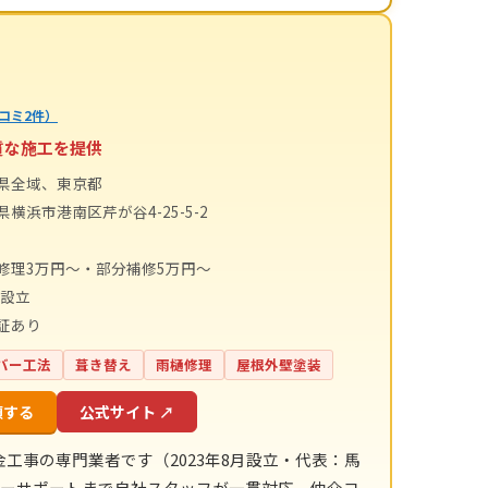
コミ2件）
質な施工を提供
県全域、東京都
横浜市港南区芹が谷4-25-5-2
修理3万円〜・部分補修5万円〜
年設立
証あり
バー工法
葺き替え
雨樋修理
屋根外壁塗装
頼する
公式サイト ↗
金工事の専門業者です（2023年8月設立・代表：馬
フターサポートまで自社スタッフが一貫対応。仲介コ