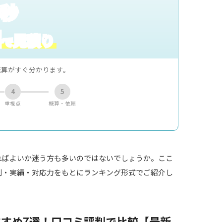
0秒
料
見積り
で
概算がすぐ分かります。
4
5
重視点
概算・依頼
ればよいか迷う方も多いのではないでしょうか。ここ
判・実績・対応力をもとにランキング形式でご紹介し
すめ7選！口コミ評判で比較【最新