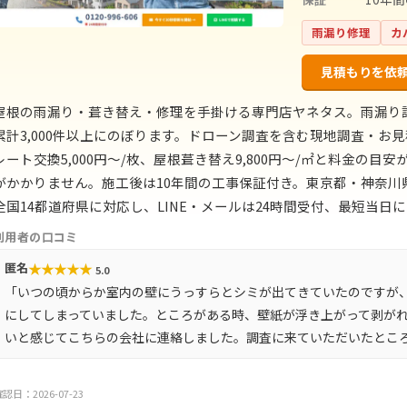
雨漏り修理
カ
見積もりを依
屋根の雨漏り・葺き替え・修理を手掛ける専門店ヤネタス。雨漏り
累計3,000件以上にのぼります。ドローン調査を含む現地調査・お見
レート交換5,000円〜/枚、屋根葺き替え9,800円〜/㎡と料金の
がかかりません。施工後は10年間の工事保証付き。東京都・神奈
全国14都道府県に対応し、LINE・メールは24時間受付、最短当日
利用者の口コミ
★
★
★
★
★
匿名
5.0
「いつの頃からか室内の壁にうっすらとシミが出てきていたのですが
にしてしまっていました。ところがある時、壁紙が浮き上がって剥が
いと感じてこちらの会社に連絡しました。調査に来ていただいたとこ
認日：2026-07-23