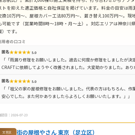
ストを抑えた適正価格と自社保証を掲げています。料金の目安は雨
交換10万円〜、屋根カバー工法80万円〜、葺き替え100万円〜。
も可能です（営業時間8時〜18時・月〜土）。対応エリアは神奈川県
域）です。
利用者の口コミ
★
★
★
★
★
匿名
5.0
「「雨漏り修理をお願いしました。過去に何度か修理をしましたが決定
CRAFTに依頼してようやく改善されました。大変助かりました。あ
★
★
★
★
★
匿名
5.0
「「祖父の家の屋根修理をお願いしました。代表の方はもちろん、作
安心でした。また何かありましたらよろしくお願いいたします。」」
認日：2026-07-23
街の屋根やさん 東京（足立区）
文京区