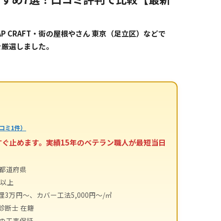
 CRAFT・街の屋根やさん 東京（足立区）などで
を厳選しました。
コミ1件）
すぐ止めます。実績15年のベテラン職人が最短当日
4都道府県
件以上
理3万円～、カバー工法5,000円～/㎡
診断士 在籍
間の工事保証