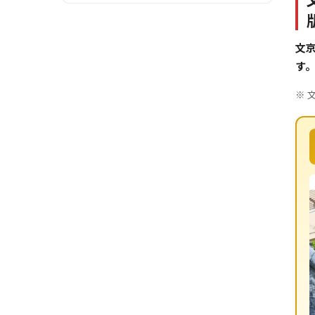
文京
す
※ 