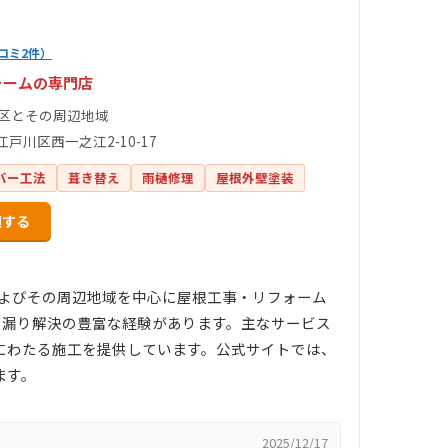
コミ2件）
ォームの専門店
3区とその周辺地域
戸川区西一之江2-10-17
バー工法
葺き替え
雨樋修理
屋根外壁塗装
頼する
およびその周辺地域を中心に屋根工事・リフォーム
、雨漏り解決の豊富な経験があります。主なサービス
にわたる施工を提供しています。公式サイトでは、
ます。
2025/12/17