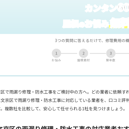
6
カンタン
無
屋根
お悩み
の
3つの質問に答えるだけで、修理費用の
1
2
3
お悩み
屋根素材
築年数
京区で雨漏り修理・防水工事をご検討中の方へ。どの業者に依頼す
は文京区で雨漏り修理・防水工事に対応している業者を、口コミ評
す。複数社を比較して、安心して任せられる1社を見つけましょう。
文京区の雨漏り修理・防水工事の対応業者おす