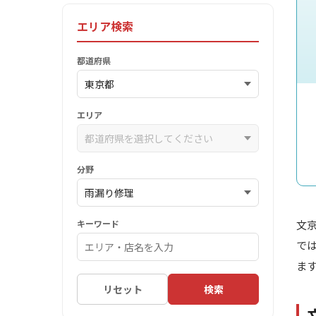
エリア検索
都道府県
エリア
分野
キーワード
文
で
ま
リセット
検索