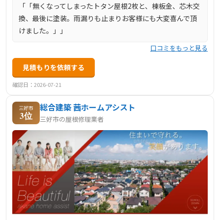
「「無くなってしまったトタン屋根2枚と、棟板金、芯木交
換、最後に塗装。雨漏りも止まりお客様にも大変喜んで頂
けました。」」
口コミをもっと見る
見積もりを依頼する
確認日：2026-07-21
総合建築 茜ホームアシスト
三好市
3位
三好市の屋根修理業者