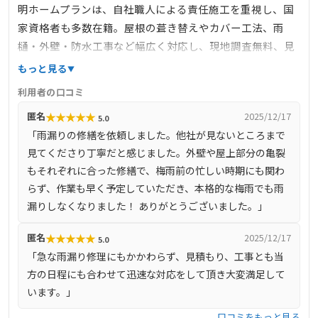
明ホームプランは、自社職人による責任施工を重視し、国
家資格者も多数在籍。屋根の葺き替えやカバー工法、雨
樋・外壁・防水工事など幅広く対応し、現地調査無料、見
積り比較歓迎、最長15年保証・定期点検サポートといった
もっと見る
アフター体制も充実。累計1500棟以上の施工実績と高評価
利用者の口コミ
のGoogle口コミ4.8を誇り、地元徳島で信頼される地域密着
★
★
★
★
★
匿名
2025/12/17
5.0
店です。
「雨漏りの修繕を依頼しました。他社が見ないところまで
見てくださり丁寧だと感じました。外壁や屋上部分の亀裂
もそれぞれに合った修繕で、梅雨前の忙しい時期にも関わ
らず、作業も早く予定していただき、本格的な梅雨でも雨
漏りしなくなりました！ ありがとうございました。」
★
★
★
★
★
匿名
2025/12/17
5.0
「急な雨漏り修理にもかかわらず、見積もり、工事とも当
方の日程にも合わせて迅速な対応をして頂き大変満足して
います。」
口コミをもっと見る