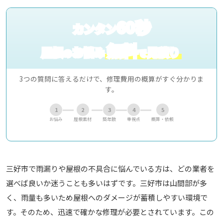
60秒
カンタン
無料
屋根
お悩み
見積り
の
で
3つの質問に答えるだけで、修理費用の概算がすぐ分かりま
す。
1
2
3
4
5
お悩み
屋根素材
築年数
重視点
概算・依頼
三好市で雨漏りや屋根の不具合に悩んでいる方は、どの業者を
選べば良いか迷うことも多いはずです。三好市は山間部が多
く、雨量も多いため屋根へのダメージが蓄積しやすい環境で
す。そのため、迅速で確かな修理が必要とされています。この