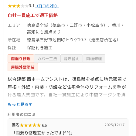
★
★
★
★
★
3.1
（口コミ2件）
自社一貫施工で適正価格
エリア
徳島県全域（徳島市・三好市・小松島市）、香川・
高知にも拠点あり
所在地
徳島県三好市池田町トウゲ20‑3（池田店所在地）
保証
保証付き施工
雨漏り修理
カバー工法
葺き替え
雨樋修理
屋根外壁塗装
総合建築 茜ホームアシストは、徳島県を拠点に地元密着で
屋根・外壁・内装・防蟻など住宅全体のリフォームを手が
ける職人集団です。自社一貫施工により中間マージンを排
除、迅速かつ丁寧な対応が強み。外壁塗装・屋根塗装・漆
もっと見る
喰補修・軒天修理・雨樋・内装等を一括対応できます。無
利用者の口コミ
料見積とカラーシミュレーション、保証付き施工が可能。
★
★
★
★
★
匿名
2025/12/17
5.0
三好市の池田店は地域の実績多数で、近隣配慮とアフター
「雨漏り修理安かったです(^^)」
サポートを徹底しており、親切かつ誠実な接客と質の高い