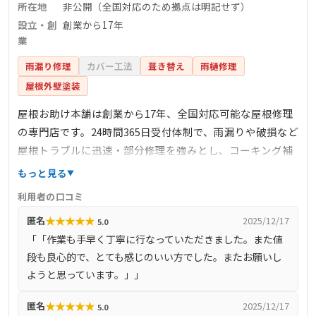
所在地
非公開（全国対応のため拠点は明記せず）
設立・創
創業から17年
業
雨漏り修理
カバー工法
葺き替え
雨樋修理
屋根外壁塗装
屋根お助け本舗は創業から17年、全国対応可能な屋根修理
の専門店です。24時間365日受付体制で、雨漏りや破損など
屋根トラブルに迅速・部分修理を強みとし、コーキング補
修・瓦屋根・雨樋修理など細部に対応可能。費用面でも
もっと見る
「必要な工事のみ」を徹底し、無駄を省いた提案を行うこ
利用者の口コミ
とで地元でも高評価。通話無料の相談窓口や、低価格なが
★
★
★
★
★
匿名
2025/12/17
5.0
ら技術力を活かした施工でリピーターも多く、安心して任
「「作業も手早く丁寧に行なっていただきました。また値
せられる体制が整っています。
段も良心的で、とても感じのいい方でした。またお願いし
ようと思っています。」」
★
★
★
★
★
匿名
2025/12/17
5.0