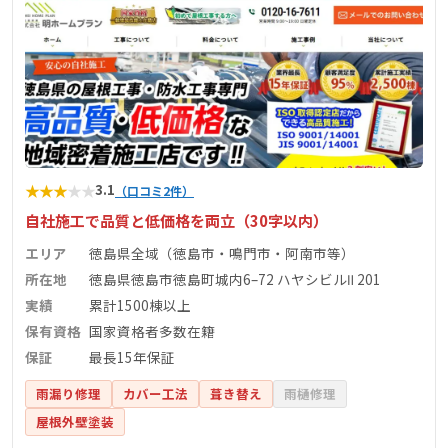
★
★
★
★
★
3.1
（口コミ2件）
自社施工で品質と低価格を両立（30字以内）
エリア
徳島県全域（徳島市・鳴門市・阿南市等）
所在地
徳島県徳島市徳島町城内6–72 ハヤシビルⅡ 201
実績
累計1500棟以上
保有資格
国家資格者多数在籍
保証
最長15年保証
雨漏り修理
カバー工法
葺き替え
雨樋修理
屋根外壁塗装