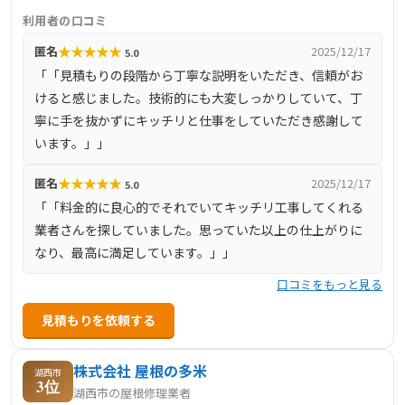
質な仕上がりを提供し、地域の信頼を築いています。
利用者の口コミ
★
★
★
★
★
匿名
2025/12/17
5.0
「「見積もりの段階から丁寧な説明をいただき、信頼がお
けると感じました。技術的にも大変しっかりしていて、丁
寧に手を抜かずにキッチリと仕事をしていただき感謝して
います。」」
★
★
★
★
★
匿名
2025/12/17
5.0
「「料金的に良心的でそれでいてキッチリ工事してくれる
業者さんを探していました。思っていた以上の仕上がりに
なり、最高に満足しています。」」
口コミをもっと見る
見積もりを依頼する
株式会社 屋根の多米
湖西市
3位
湖西市の屋根修理業者