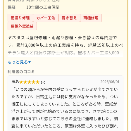
保証
10年間の工事保証
雨漏り修理
カバー工法
葺き替え
雨樋修理
屋根外壁塗装
ヤネタスは屋根修理・雨漏り修理・葺き替えの専門店で
す。累計3,000件以上の施工実績を持ち、経験15年以上のベ
テラン職人と雨漏り診断士が対応。屋根カバー工法5,000
円〜/㎡・葺き替え9,800円〜/㎡・漆喰工事3,000円〜/mな
もっと見る
ど、工事ごとの料金目安を公開しています。自社職人によ
利用者の口コミ
る直接施工で余計な中間コストを省き、施工後は10年間の
★
★
★
★
★
匿名
2026/06/01
5.0
工事保証付き。現地調査・お見積り・ドローン調査・出張
「いつの頃からか室内の壁にうっすらとシミが出てきてい
費は無料です。愛知県・岐阜県をはじめ全国14都道府県に
たのですが、日常生活には特に支障がなかったため、つい
対応し、電話は8時〜18時、LINE・メールは24時間受付、
後回しにしてしまっていました。ところがある時、壁紙が
最短即日で駆けつけます。
浮き上がって剥がれ始めているのに気づき、さすがにこの
ままではまずいと感じてこちらの会社に連絡しました。調
査に来ていただいたところ、原因は外壁に入ったひび割れ