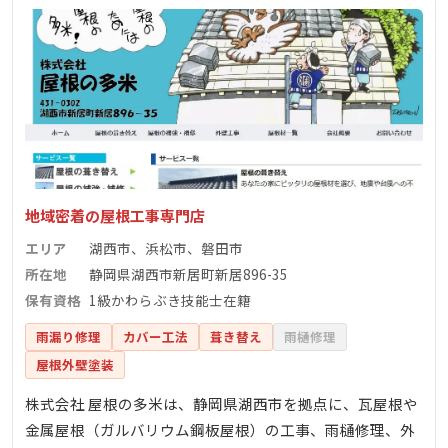
地域密着の屋根工事専門店
エリア
湖西市、浜松市、磐田市
所在地
静岡県湖西市新居町新居896-35
保有資格
1級かわらぶき技能士在籍
雨漏り修理
カバー工法
葺き替え
雨樋修理
屋根外壁塗装
株式会社 屋根の多米は、静岡県湖西市を拠点に、瓦屋根や
金属屋根（ガルバリウム鋼板屋根）の工事、雨樋修理、外