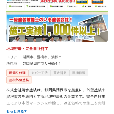
地域密着・完全自社施工
エリア
湖西市、豊橋市、浜松市
所在地
静岡県湖西市入出654-4
雨漏り修理
カバー工法
葺き替え
雨樋修理
屋根外壁塗装
株式会社清水塗装は、静岡県湖西市を拠点に、外壁塗装や
屋根塗装を専門とする地域密着型の企業です。完全自社施
工により中間マージンを排除し、適正価格での施工を実現
しています。お客様のニーズに合わせた丁寧な対応と高品
もっと見る