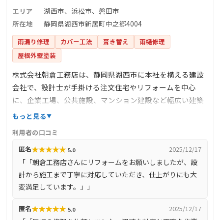
エリア
湖西市、浜松市、磐田市
所在地
静岡県湖西市新居町中之郷4004
雨漏り修理
カバー工法
葺き替え
雨樋修理
屋根外壁塗装
株式会社朝倉工務店は、静岡県湖西市に本社を構える建設
会社で、設計士が手掛ける注文住宅やリフォームを中心
に、企業工場、公共施設、マンション建設など幅広い建築
業務を行っています。地域密着型の企業として、地元のニ
もっと見る
ーズに応える高品質な施工を提供しており、信頼と実績を
利用者の口コミ
積み重ねています。屋根修理においても、専門的な知識と
★
★
★
★
★
匿名
2025/12/17
5.0
技術を活かし、安心・安全な住まいづくりをサポートして
「「朝倉工務店さんにリフォームをお願いしましたが、設
います。
計から施工まで丁寧に対応していただき、仕上がりにも大
変満足しています。」」
★
★
★
★
★
匿名
2025/12/17
5.0