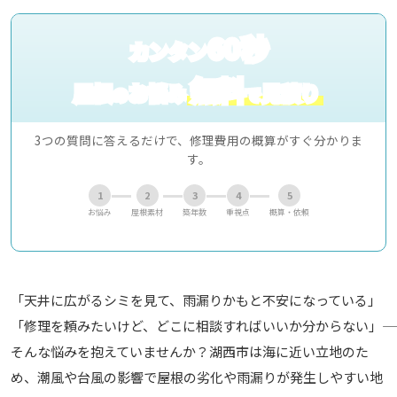
60秒
カンタン
無料
屋根
お悩み
見積り
の
で
3つの質問に答えるだけで、修理費用の概算がすぐ分かりま
す。
1
2
3
4
5
お悩み
屋根素材
築年数
重視点
概算・依頼
「天井に広がるシミを見て、雨漏りかもと不安になっている」
「修理を頼みたいけど、どこに相談すればいいか分からない」――
そんな悩みを抱えていませんか？湖西市は海に近い立地のた
め、潮風や台風の影響で屋根の劣化や雨漏りが発生しやすい地