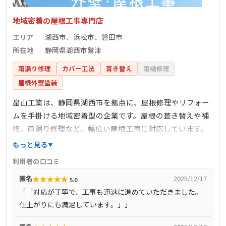
地域密着の屋根工事専門店
エリア
湖西市、浜松市、磐田市
所在地
静岡県湖西市鷲津
雨漏り修理
カバー工法
葺き替え
雨樋修理
屋根外壁塗装
畠山工業は、静岡県湖西市を拠点に、屋根修理やリフォー
ムを手掛ける地域密着型の企業です。屋根の葺き替えや補
修、雨漏り修理など、幅広い屋根工事に対応しています。
地元のニーズに応えるため、迅速かつ丁寧な施工を心掛け
もっと見る
ており、多くの顧客から信頼を得ています。
利用者の口コミ
★
★
★
★
★
匿名
2025/12/17
5.0
「「対応が丁寧で、工事も迅速に進めていただきました。
仕上がりにも満足しています。」」