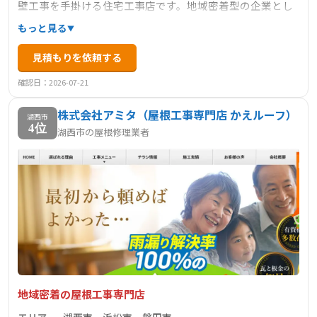
壁工事を手掛ける住宅工事店です。地域密着型の企業とし
て、地元の屋根を守るという信念のもと、屋根の葺き替え
もっと見る
や補強、補修工事などを行っています。1級かわらぶき技能
見積もりを依頼する
士などの国家資格取得者が在籍しており、確かな技術力で
質の高い屋根修理を提供しています。また、瓦工事と板金
確認日：2026-07-21
工事の両方を手がけることができるため、一つの業者で両
株式会社アミタ（屋根工事専門店 かえルーフ）
方のサービスを受けられるのは大きな利点です。全日本瓦
湖西市
4位
湖西市の屋根修理業者
工事業連盟（全瓦連）の認定店でもあり、信頼性の高い会
社です。
地域密着の屋根工事専門店