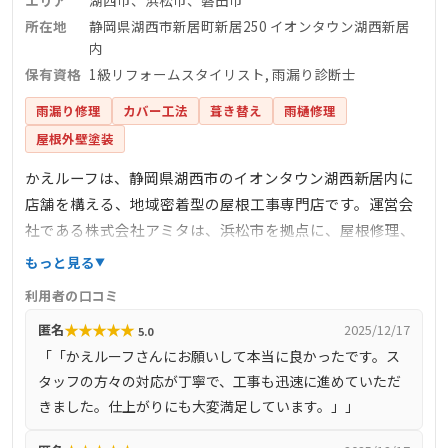
エリア
湖西市、浜松市、磐田市
所在地
静岡県湖西市新居町新居250 イオンタウン湖西新居
内
保有資格
1級リフォームスタイリスト, 雨漏り診断士
雨漏り修理
カバー工法
葺き替え
雨樋修理
屋根外壁塗装
かえルーフは、静岡県湖西市のイオンタウン湖西新居内に
店舗を構える、地域密着型の屋根工事専門店です。運営会
社である株式会社アミタは、浜松市を拠点に、屋根修理、
雨漏り修理、屋根の葺き替え、カバー工法、屋根塗装、外
もっと見る
壁塗装、雨樋修理・交換など、幅広いリフォームサービス
利用者の口コミ
を提供しています。無料診断・無料見積もりを実施してお
★
★
★
★
★
匿名
2025/12/17
5.0
り、1級リフォームスタイリストや雨漏り診断士などの有資
「「かえルーフさんにお願いして本当に良かったです。ス
格者が在籍しています。地域の皆様の「雨漏り」を手軽に
タッフの方々の対応が丁寧で、工事も迅速に進めていただ
解決することをモットーに、迅速かつ丁寧な対応を心掛け
きました。仕上がりにも大変満足しています。」」
ています。