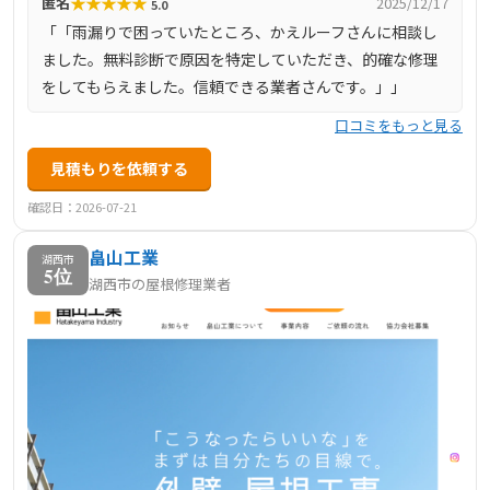
★
★
★
★
★
匿名
2025/12/17
5.0
「「雨漏りで困っていたところ、かえルーフさんに相談し
ました。無料診断で原因を特定していただき、的確な修理
をしてもらえました。信頼できる業者さんです。」」
口コミをもっと見る
見積もりを依頼する
確認日：2026-07-21
畠山工業
湖西市
5位
湖西市の屋根修理業者