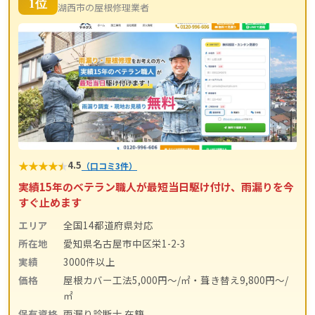
1位
湖西市の屋根修理業者
★
★
★
★
★
4.5
（口コミ3件）
実績15年のベテラン職人が最短当日駆け付け、雨漏りを今
すぐ止めます
エリア
全国14都道府県対応
所在地
愛知県名古屋市中区栄1-2-3
実績
3000件以上
価格
屋根カバー工法5,000円〜/㎡・葺き替え9,800円〜/
㎡
保有資格
雨漏り診断士 在籍