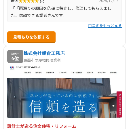
★
★
★
★
★
匿名
2025/12/17
5.0
「「雨漏りの原因を的確に特定し、修理してもらえまし
た。信頼できる業者さんです。」」
口コミをもっと見る
見積もりを依頼する
株式会社朝倉工務店
湖西市
6位
湖西市の屋根修理業者
設計士が造る注文住宅・リフォーム