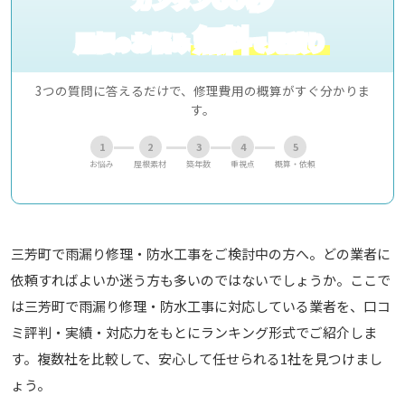
無料
屋根
お悩み
見積り
の
で
3つの質問に答えるだけで、修理費用の概算がすぐ分かりま
す。
1
2
3
4
5
お悩み
屋根素材
築年数
重視点
概算・依頼
三芳町で雨漏り修理・防水工事をご検討中の方へ。どの業者に
依頼すればよいか迷う方も多いのではないでしょうか。ここで
は三芳町で雨漏り修理・防水工事に対応している業者を、口コ
ミ評判・実績・対応力をもとにランキング形式でご紹介しま
す。複数社を比較して、安心して任せられる1社を見つけまし
ょう。