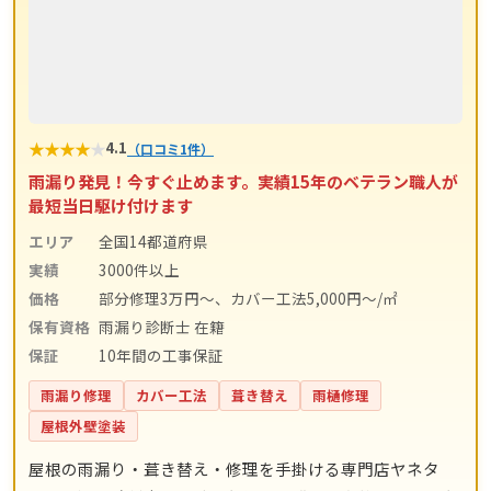
★
★
★
★
★
4.1
（口コミ1件）
雨漏り発見！今すぐ止めます。実績15年のベテラン職人が
最短当日駆け付けます
エリア
全国14都道府県
実績
3000件以上
価格
部分修理3万円～、カバー工法5,000円～/㎡
保有資格
雨漏り診断士 在籍
保証
10年間の工事保証
雨漏り修理
カバー工法
葺き替え
雨樋修理
屋根外壁塗装
屋根の雨漏り・葺き替え・修理を手掛ける専門店ヤネタ