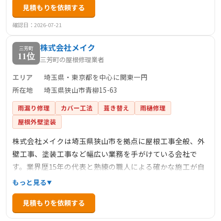
見積もりを依頼する
工いたします。自社施工により中間マージンなしの低価格
を実現し、最長15年保証で定期点検も行います。
確認日：2026-07-21
株式会社メイク
三芳町
11位
三芳町の屋根修理業者
エリア
埼玉県・東京都を中心に関東一円
所在地
埼玉県狭山市青柳15-63
雨漏り修理
カバー工法
葺き替え
雨樋修理
屋根外壁塗装
株式会社メイクは埼玉県狭山市を拠点に屋根工事全般、外
壁工事、塗装工事など幅広い業務を手がけている会社で
す。業界歴15年の代表と熟練の職人による確かな施工が自
慢で、お打ち合わせからアフターフォローまでお客様に寄
もっと見る
り添ってサポートしています。自慢のフットワークを活か
見積もりを依頼する
し、埼玉県・東京都を中心に関東一円で活動しており、雨
漏り修理や屋根修理などの住宅のお困りごとに幅広く対応