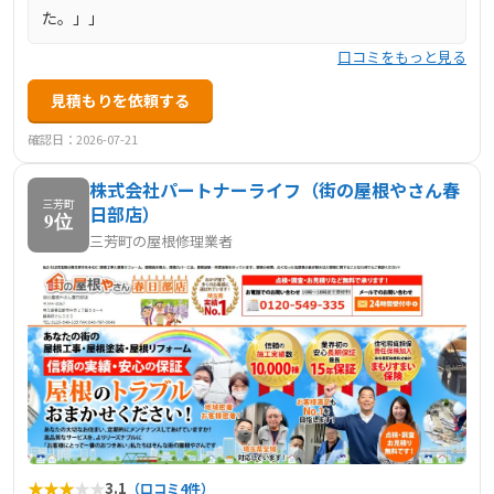
た。」」
口コミをもっと見る
見積もりを依頼する
確認日：2026-07-21
株式会社パートナーライフ（街の屋根やさん春
三芳町
日部店）
9位
三芳町の屋根修理業者
★
★
★
★
★
3.1
（口コミ4件）