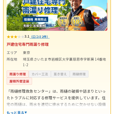
★
★
★
★
★
3.1
（口コミ2件）
戸建住宅専門雨漏り修理
エリア
東京
所在地
埼玉県さいたま市岩槻区大字裏慈恩寺字新房 14番地
1-2
雨漏り修理
カバー工法
葺き替え
雨樋修理
屋根外壁塗装
「雨樋修理救急センター」は、雨樋の破損や詰まりといっ
たトラブルに対応する修理サービスを提供しています。住
宅の雨樋は、雨水を適切に排水するために欠かせない設備
であり、故障や劣化を放置すると外壁や基礎部分に影響を
もっと見る