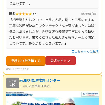
と思います…」
★
★
★
★
★
匿名
2026/01/18
5.0
「相見積もりした中で、社長の人柄の良さと工事に対する
丁寧な説明が決め手でクマテックさんを選びました。勿論
値段もありましたが。外壁塗装も綺麗で丁寧にやって頂い
たと思います。来てくださった職人さんもマナーよく満足
しています。ありがとうございます。」
口コミをもっと見る
見積もりを依頼する
公式サイト ↗
確認日：2026-07-23
雨漏り修理救急センター
三芳町
4位
三芳町の屋根修理業者