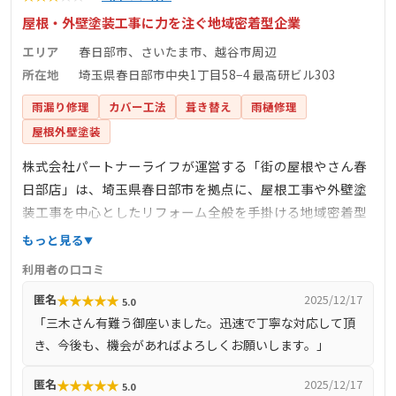
屋根・外壁塗装工事に力を注ぐ地域密着型企業
エリア
春日部市、さいたま市、越谷市周辺
所在地
埼玉県春日部市中央1丁目58−4 最高研ビル303
雨漏り修理
カバー工法
葺き替え
雨樋修理
屋根外壁塗装
株式会社パートナーライフが運営する「街の屋根やさん春
日部店」は、埼玉県春日部市を拠点に、屋根工事や外壁塗
装工事を中心としたリフォーム全般を手掛ける地域密着型
の企業です。代表取締役の森下剛氏のもと、屋根の塗装や
もっと見る
カバー工法、葺き替えなどの大規模工事から、テラスやカ
利用者の口コミ
ーポートなどのエクステリア工事まで幅広く対応していま
★
★
★
★
★
匿名
2025/12/17
5.0
す。施工対応エリアは春日部市、さいたま市、越谷市、蓮
「三木さん有難う御座いました。迅速で丁寧な対応して頂
田市、松戸市などで、無料診断やお見積もりも実施中で
き、今後も、機会があればよろしくお願いします。」
す。お客様からは「予算が限られている中、部分的な工事
でもきちんと綺麗に直していただけた」との声が寄せられ
★
★
★
★
★
匿名
2025/12/17
5.0
ており、信頼性の高いサービスを提供しています。