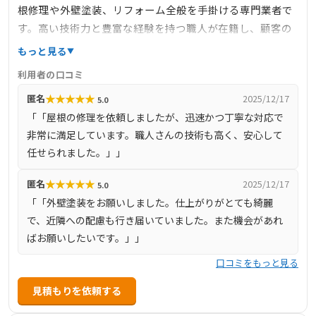
根修理や外壁塗装、リフォーム全般を手掛ける専門業者で
す。高い技術力と豊富な経験を持つ職人が在籍し、顧客の
ニーズに合わせた最適な提案と施工を行っています。特
もっと見る
に、屋根の葺き替えや塗装、防水工事など、多岐にわたる
利用者の口コミ
サービスを提供し、住まいの安全性と美観を向上させるこ
★
★
★
★
★
匿名
2025/12/17
5.0
とに注力しています。見積もりや現地調査は無料で対応
「「屋根の修理を依頼しましたが、迅速かつ丁寧な対応で
し、施工後のアフターフォローも充実しています。
非常に満足しています。職人さんの技術も高く、安心して
任せられました。」」
★
★
★
★
★
匿名
2025/12/17
5.0
「「外壁塗装をお願いしました。仕上がりがとても綺麗
で、近隣への配慮も行き届いていました。また機会があれ
ばお願いしたいです。」」
口コミをもっと見る
見積もりを依頼する