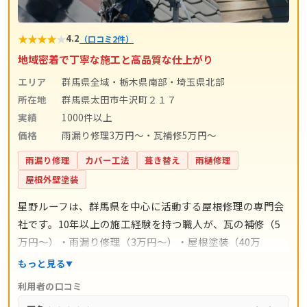
★
★
★
★
★
4.2
（口コミ2件）
地域密着で丁寧な施工と高品質な仕上がり
エリア
群馬県全域・栃木県南部・埼玉県北部
所在地
群馬県太田市牛沢町２１７
実績
1000件以上
価格
雨漏り修理3万円〜・瓦補修5万円〜
雨漏り修理
カバー工法
葺き替え
雨樋修理
屋根外壁塗装
星野ルーフは、群馬県を中心に活動する屋根修理の専門会
社です。10年以上の施工経験を持つ職人が、瓦の補修（5
万円〜）・雨漏り修理（3万円〜）・屋根塗装（40万
円〜）・屋根カバー工事（80万円〜）・雨樋交換（2万
もっと見る
円〜）まで屋根まわり全般に対応。工事別に金額の目安が
利用者の口コミ
明示されているため、初めての方でも相談しやすいのが特