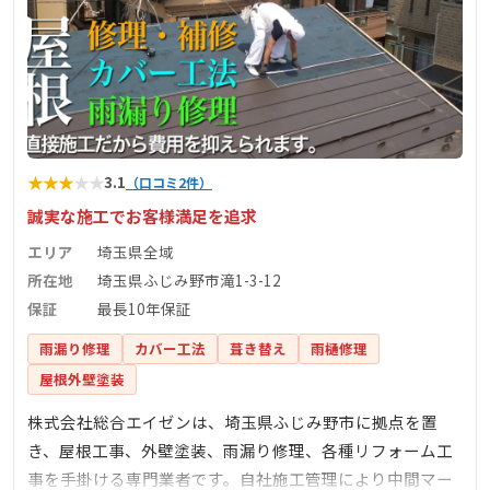
★
★
★
★
★
3.1
（口コミ2件）
誠実な施工でお客様満足を追求
エリア
埼玉県全域
所在地
埼玉県ふじみ野市滝1-3-12
保証
最長10年保証
雨漏り修理
カバー工法
葺き替え
雨樋修理
屋根外壁塗装
株式会社総合エイゼンは、埼玉県ふじみ野市に拠点を置
き、屋根工事、外壁塗装、雨漏り修理、各種リフォーム工
事を手掛ける専門業者です。自社施工管理により中間マー