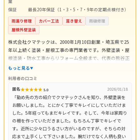
業
保証
最長20年保証（1・3・5・7・9年の定期点検付き）
雨漏り修理
カバー工法
葺き替え
雨樋修理
屋根外壁塗装
株式会社クマテックは、2000年1月10日創業・埼玉県で25
年以上続く塗装・屋根工事の専門業者です。外壁塗装・屋
根塗装・防水工事からリフォーム全般まで、代表の熊谷正
幸氏のもと自社職人が完全施工。施工後は最長20年の保証
もっと見る
が付き、1・3・5・7・9年後を目安にした定期点検まで約
利用者の口コミ
束されているのが大きな特徴です。現地調査・ご相談・お
★
★
★
★
★
匿名
2026/01/18
5.0
見積もりはすべて無料（営業時間9時〜19時・土日祝も対
「勤め先の方の紹介でクマテックさんを知り、外壁塗装を
応）。本社のある蓮田市を中心に、さいたま市（岩槻区・
お願いしました。とにかく丁寧でキレイにしていただけま
見沼区・北区・大宮区・浦和区）・白岡市・久喜市・加須
した。5年経ってもまだキレイです。そして、今年は家周り
市・上尾市・桶川市・北本市・春日部市・伊奈町など埼玉
の柵を作っていただきました。もちろん丁寧でキレイで
県の広いエリアをカバーしています。
す。近所に少々口うるさい方がいるのですが、そちらの対
応まで上手くして下さいました。腕だけでなく人柄も良い