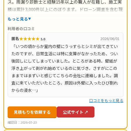
ス。雨漏り診断士と経験15年以上の職人が在籍し、施工実
績は累計3,000件以上にのぼります。ドローン調査を含む現
地調査・お見積り・出張費は無料。瓦ずれ直し1,500円〜/
もっと見る
㎡、スレート交換5,000円〜/枚、屋根葺き替え9,800円〜/
利用者の口コミ
㎡と料金の目安が明確で、自社職人の直接施工により中間
★
★
★
★
★
匿名
2026/06/01
5.0
マージンがかかりません。施工後は10年間の工事保証付
「いつの頃からか室内の壁にうっすらとシミが出てきてい
き。東京都・神奈川県・埼玉県・千葉県・茨城県・栃木
たのですが、日常生活には特に支障がなかったため、つい
県・群馬県など全国14都道府県に対応し、LINE・メールは
後回しにしてしまっていました。ところがある時、壁紙が
24時間受付、最短当日にお伺いします。
浮き上がって剥がれ始めているのに気づき、さすがにこの
ままではまずいと感じてこちらの会社に連絡しました。調
査に来ていただいたところ、原因は外壁に入ったひび割れ
からの浸水…」
口コミをもっと見る
見積もりを依頼する
公式サイト ↗
確認日：2026-07-23