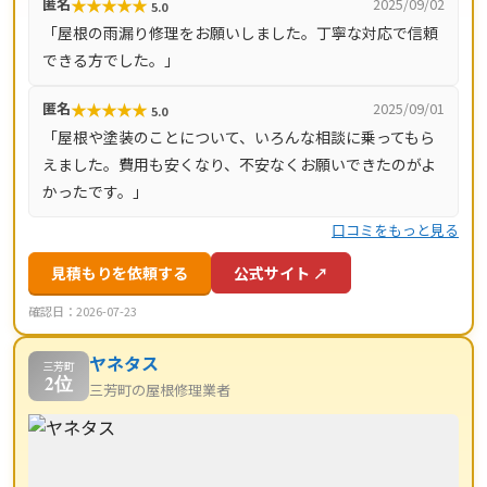
★
★
★
★
★
匿名
2025/09/02
5.0
徴です。見積り・現地調査・出張費は無料で、火災保険な
「屋根の雨漏り修理をお願いしました。丁寧な対応で信頼
どの申請サポートも無料。年中無休（9時〜18時）で受け
できる方でした。」
付けており、最短即日で駆けつけます。対応エリアは群馬
県全域のほか、栃木県南部（足利市・佐野市・栃木市）、
★
★
★
★
★
匿名
2025/09/01
5.0
埼玉県北部（熊谷市・行田市ほか）です。
「屋根や塗装のことについて、いろんな相談に乗ってもら
えました。費用も安くなり、不安なくお願いできたのがよ
かったです。」
口コミをもっと見る
見積もりを依頼する
公式サイト ↗
確認日：2026-07-23
ヤネタス
三芳町
2位
三芳町の屋根修理業者