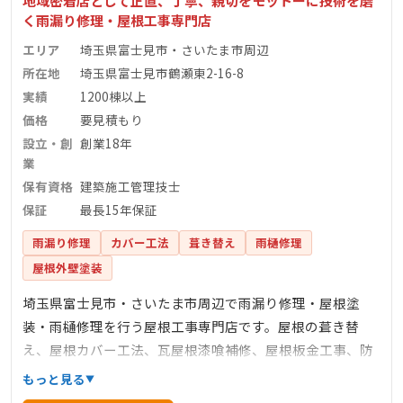
地域密着店として正直、丁寧、親切をモットーに技術を磨
く雨漏り修理・屋根工事専門店
エリア
埼玉県富士見市・さいたま市周辺
所在地
埼玉県富士見市鶴瀬東2-16-8
実績
1200棟以上
価格
要見積もり
設立・創
創業18年
業
保有資格
建築施工管理技士
保証
最長15年保証
雨漏り修理
カバー工法
葺き替え
雨樋修理
屋根外壁塗装
埼玉県富士見市・さいたま市周辺で雨漏り修理・屋根塗
装・雨樋修理を行う屋根工事専門店です。屋根の葺き替
え、屋根カバー工法、瓦屋根漆喰補修、屋根板金工事、防
水工事なども承っております。創業18年、累計1,200棟の施
もっと見る
工実績があり、建築施工管理技士など有資格者が現場で施