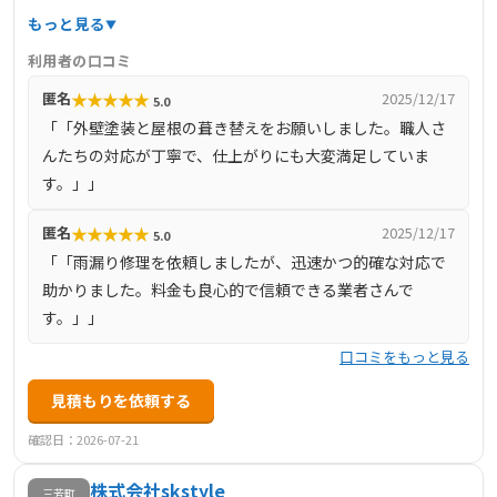
ジンを排除し、高品質な施工を適正価格で提供していま
もっと見る
す。特に、屋根の葺き替えやカバー工法、外壁塗装におい
利用者の口コミ
ては、最新の高耐久材料と技術を駆使し、長持ちする住ま
★
★
★
★
★
匿名
2025/12/17
5.0
いづくりをサポートします。お客様第一主義を掲げ、どん
「「外壁塗装と屋根の葺き替えをお願いしました。職人さ
な小さな工事でも喜んで対応し、見積もりや現地調査は無
んたちの対応が丁寧で、仕上がりにも大変満足していま
料で実施。工事前の近隣挨拶や工事後のアフターサービス
す。」」
も万全で、最長10年の保証を提供しています。
★
★
★
★
★
匿名
2025/12/17
5.0
「「雨漏り修理を依頼しましたが、迅速かつ的確な対応で
助かりました。料金も良心的で信頼できる業者さんで
す。」」
口コミをもっと見る
見積もりを依頼する
確認日：2026-07-21
株式会社skstyle
三芳町