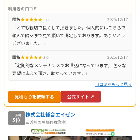
及ぼす可能性があります。同センターでは、こうした不具
利用者の口コミ
合に迅速な対応を行い、利用者の暮らしを守るサポートを
★
★
★
★
★
匿名
2025/12/17
5.0
行っています。 また、日常的な清掃や点検といったメンテ
「とても親切で良くして頂きました。個人的にはこちらで
ナンスにも対応しており、急な修理だけでなく予防的な管
頼んで隅々まで見て頂いて満足しております。ありがとう
理を希望する方にも利用しやすいのが特徴です。専門スタ
ございました。」
ッフによる現場対応を通じて、地域の住宅維持に貢献して
いるサービスといえるでしょう。
★
★
★
★
★
匿名
2025/12/17
5.0
「定期的なメンテナンスでお世話になっています。 色々な
要望に応えて頂き、助かっています。」
口コミをもっと見る
見積もりを依頼する
公式サイト ↗
株式会社総合エイゼン
三芳町
5位
三芳町の屋根修理業者