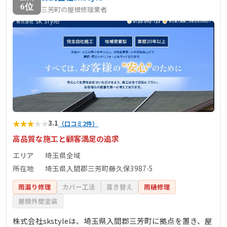
6位
三芳町の屋根修理業者
★
★
★
★
★
3.1
（口コミ2件）
高品質な施工と顧客満足の追求
エリア
埼玉県全域
所在地
埼玉県入間郡三芳町藤久保3987-5
雨漏り修理
カバー工法
葺き替え
雨樋修理
屋根外壁塗装
株式会社skstyleは、埼玉県入間郡三芳町に拠点を置き、屋