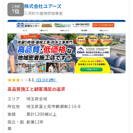
株式会社ユアーズ
三芳町
7位
三芳町の屋根修理業者
★
★
★
★
★
3.1
（口コミ2件）
高品質施工と顧客満足の追求
エリア
埼玉県全域
所在地
埼玉県富士見市鶴瀬東2-16-8
実績
累計1200棟以上
設立・創
創業12年
業