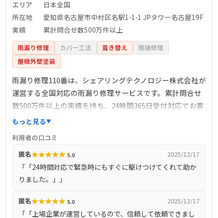
エリア
日本全国
所在地
愛知県名古屋市中村区名駅1-1-1 JPタワー名古屋19F
実績
累計問合せ数500万件以上
雨漏り修理
カバー工法
葺き替え
雨樋修理
屋根外壁塗装
雨漏り修理110番は、シェアリングテクノロジー株式会社が
運営する全国対応の雨漏り修理サービスです。累計問合せ
数500万件以上の実績を持ち、24時間365日受付対応でお客
様の緊急時にも迅速に対応します。東証上場企業が運営し
もっと見る
ており、信頼性と安心感を提供しています。サービス内容
利用者の口コミ
は、雨漏り修理、屋根修理、屋根葺き替え、防水工事など
★
★
★
★
★
匿名
2025/12/17
5.0
多岐にわたり、経験豊富な専門スタッフが対応します。杉
「「24時間対応で緊急時にもすぐに駆けつけてくれて助か
戸町を含む全国各地でサービスを展開しており、無料相談
りました。」」
窓口も設置しています。
★
★
★
★
★
匿名
2025/12/17
5.0
「「上場企業が運営しているので、信頼して依頼できまし