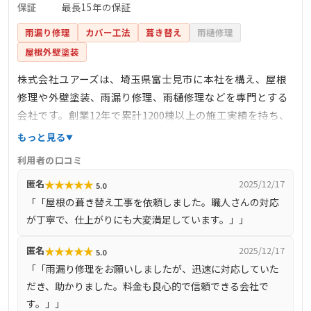
保証
最長15年の保証
雨漏り修理
カバー工法
葺き替え
雨樋修理
屋根外壁塗装
株式会社ユアーズは、埼玉県富士見市に本社を構え、屋根
修理や外壁塗装、雨漏り修理、雨樋修理などを専門とする
会社です。創業12年で累計1200棟以上の施工実績を持ち、
豊富な経験と高い技術力で地域の皆様から信頼を得ていま
もっと見る
す。自社施工により中間マージンを排除し、適正価格で高
利用者の口コミ
品質なサービスを提供しています。見積もりや現地調査は
★
★
★
★
★
匿名
2025/12/17
5.0
無料で対応し、最長15年の保証制度や定期的な訪問点検な
「「屋根の葺き替え工事を依頼しました。職人さんの対応
ど、アフターサポートも充実しています。
が丁寧で、仕上がりにも大変満足しています。」」
★
★
★
★
★
匿名
2025/12/17
5.0
「「雨漏り修理をお願いしましたが、迅速に対応していた
だき、助かりました。料金も良心的で信頼できる会社で
す。」」