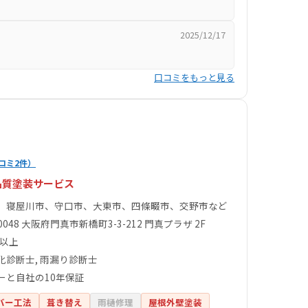
2025/12/17
口コミをもっと見る
コミ2件）
品質塗装サービス
、寝屋川市、守口市、大東市、四條畷市、交野市など
-0048 大阪府門真市新橋町3-3-212 門真プラザ 2F
件以上
化診断士, 雨漏り診断士
ーと自社の10年保証
バー工法
葺き替え
雨樋修理
屋根外壁塗装