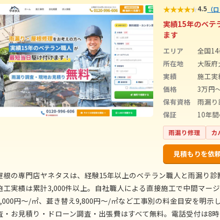
★
★
★
★
★
4.5
（口
実績15年のベ
ます
エリア
全国1
所在地
大阪府大
実績
施工実
価格
3万円
保有資格
雨漏り
保証
10年
雨漏り修理
カ
見積もりを依
屋根の専門店ヤネタスは、経験15年以上のベテラン職人と雨漏り
施工実績は累計3,000件以上。自社職人による直接施工で中間マージ
5,000円〜/㎡、葺き替え9,800円〜/㎡など工事別の料金目安を
査・お見積り・ドローン調査・出張費はすべて無料。電話受付は8時〜