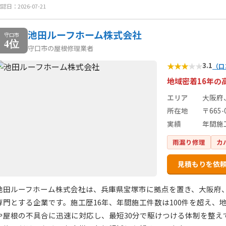
認日：2026-07-21
池田ルーフホーム株式会社
守口市
4位
守口市の屋根修理業者
★
★
★
★
★
3.1
（口
地域密着16年の
エリア
大阪府
所在地
〒665
実績
年間施
雨漏り修理
カ
見積もりを依
池田ルーフホーム株式会社は、兵庫県宝塚市に拠点を置き、大阪府
専門とする企業です。施工歴16年、年間施工件数は100件を超え
や屋根の不具合に迅速に対応し、最短30分で駆けつける体制を整え