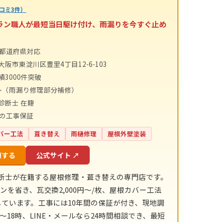
コミ3件）
テラン職人が最短当日駆け付け、雨漏りを今すぐ止め
4都道府県対応
阪市東淀川区豊里4丁目12-6-103
績3000件突破
〜（雨漏り修理部分補修）
診断士 在籍
間の工事保証
バー工法
葺き替え
雨樋修理
屋根外壁塗装
頼する
公式サイト ↗
診断士が在籍する屋根修理・葺き替えの専門店です。
ンを省き、瓦交換2,000円〜/枚、屋根カバー工法
明示しています。工事には10年間の保証が付き、現地調
18時、LINE・メールなら24時間相談でき、最短