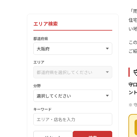
「
住
エリア検索
い
都道府県
こ
ご
エリア
守口
分野
ン
※ 
キーワード