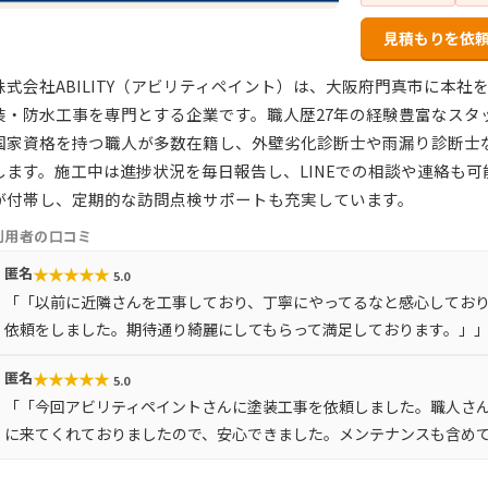
見積もりを依
株式会社ABILITY（アビリティペイント）は、大阪府門真市に本
装・防水工事を専門とする企業です。職人歴27年の経験豊富なスタッ
国家資格を持つ職人が多数在籍し、外壁劣化診断士や雨漏り診断士
します。施工中は進捗状況を毎日報告し、LINEでの相談や連絡も可
が付帯し、定期的な訪問点検サポートも充実しています。
利用者の口コミ
★
★
★
★
★
匿名
5.0
「「以前に近隣さんを工事しており、丁寧にやってるなと感心してお
依頼をしました。期待通り綺麗にしてもらって満足しております。」
★
★
★
★
★
匿名
5.0
「「今回アビリティペイントさんに塗装工事を依頼しました。職人さ
に来てくれておりましたので、安心できました。メンテナンスも含め