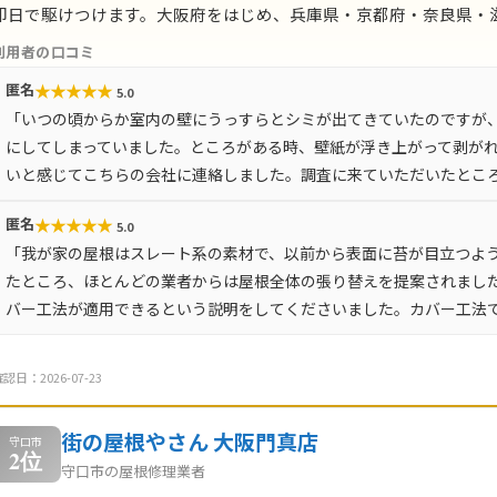
即日で駆けつけます。大阪府をはじめ、兵庫県・京都府・奈良県・滋
利用者の口コミ
★
★
★
★
★
匿名
5.0
「いつの頃からか室内の壁にうっすらとシミが出てきていたのですが
にしてしまっていました。ところがある時、壁紙が浮き上がって剥が
いと感じてこちらの会社に連絡しました。調査に来ていただいたとこ
★
★
★
★
★
匿名
5.0
「我が家の屋根はスレート系の素材で、以前から表面に苔が目立つよ
たところ、ほとんどの業者からは屋根全体の張り替えを提案されまし
バー工法が適用できるという説明をしてくださいました。カバー工法
認日：2026-07-23
街の屋根やさん 大阪門真店
守口市
2位
守口市の屋根修理業者