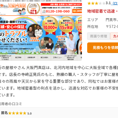
★
★
★
★
★
3.1
（口
地域密着で迅速
エリア
門真市
所在地
〒572
雨漏り修理
カ
見積もりを依
街の屋根やさん 大阪門真店は、北河内地域を中心に大阪全域で各
です。店長の寺﨑正晃氏のもと、熟練の職人・スタッフが丁寧に屋
日々の雨風や天災から家を守る重要な部分であり、同社ではお客様
ています。地域密着型の利点を活かし、迅速な対応でお客様の不安
ています。
利用者の口コミ
★
★
★
★
★
匿名
5.0