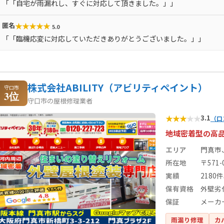
「「自宅が雨漏れし、すぐに対応して頂きました。」」
★
★
★
★
★
匿名
5.0
「「臨機応変に対応していただきありがとうございました。」」
株式会社ABILITY（アビリティペイント）
守口市
3位
守口市の屋根修理業者
★
★
★
★
★
3.1
（口
地域密着型の高
エリア
門真市
所在地
〒571
実績
2180
保有資格
外壁劣
保証
メーカ
雨漏り修理
カ