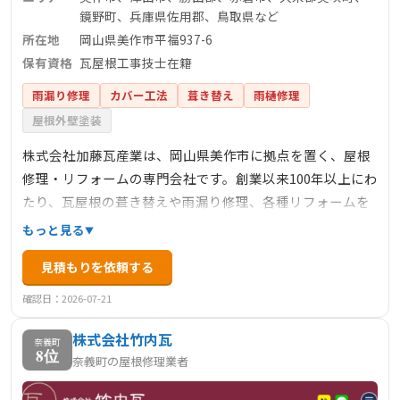
鏡野町、兵庫県佐用郡、鳥取県など
所在地
岡山県美作市平福937-6
保有資格
瓦屋根工事技士在籍
雨漏り修理
カバー工法
葺き替え
雨樋修理
屋根外壁塗装
株式会社加藤瓦産業は、岡山県美作市に拠点を置く、屋根
修理・リフォームの専門会社です。創業以来100年以上にわ
たり、瓦屋根の葺き替えや雨漏り修理、各種リフォームを
手掛けています。瓦屋根工事技士や1級かわらぶき技能士な
もっと見る
どの資格を持つ職人が在籍し、安心・安全な施工を提供し
見積もりを依頼する
ています。地域密着型のサービスで、お客様のニーズに応
じた最適な工法を提案し、無料で見積もりを提供していま
確認日：2026-07-21
す。
株式会社竹内瓦
奈義町
8位
奈義町の屋根修理業者