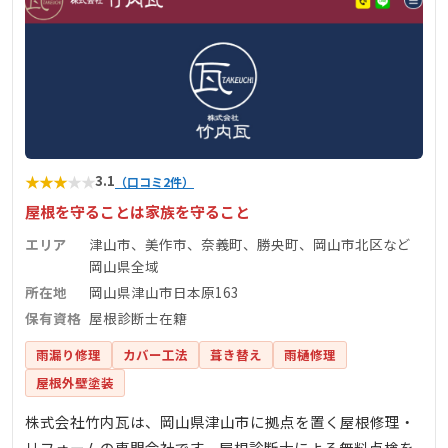
★
★
★
★
★
3.1
（口コミ2件）
屋根を守ることは家族を守ること
エリア
津山市、美作市、奈義町、勝央町、岡山市北区など
岡山県全域
所在地
岡山県津山市日本原163
保有資格
屋根診断士在籍
雨漏り修理
カバー工法
葺き替え
雨樋修理
屋根外壁塗装
株式会社竹内瓦は、岡山県津山市に拠点を置く屋根修理・
リフォームの専門会社です。屋根診断士による無料点検を