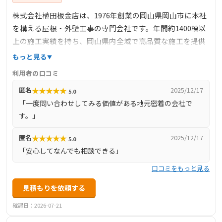
株式会社植田板金店は、1976年創業の岡山県岡山市に本社
を構える屋根・外壁工事の専門会社です。年間約1400棟以
上の施工実績を持ち、岡山県内全域で高品質な施工を提供
しています。屋根の葺き替えや雨漏り修理、外壁塗装、遮
もっと見る
熱工事など多岐にわたるサービスを展開し、地域密着型の
利用者の口コミ
信頼施工をモットーとしています。無料診断を実施してお
★
★
★
★
★
匿名
2025/12/17
5.0
り、適正価格での提案を心がけています。
「一度問い合わせしてみる価値がある地元密着の会社で
す。」
★
★
★
★
★
匿名
2025/12/17
5.0
「安心してなんでも相談できる」
口コミをもっと見る
見積もりを依頼する
確認日：2026-07-21