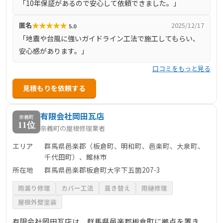
「10年保証があるので安心して依頼できました。」
供しています。
★
★
★
★
★
匿名
2025/12/17
5.0
「地震や台風に強いガイドライン工法で施工してもらい、
安心感があります。」
口コミをもっと見る
見積もりを依頼する
有限会社岡田瓦店
奈義町
11位
奈義町の屋根修理業者
エリア
群馬県邑楽郡（板倉町、明和町、邑楽町、大泉町、
千代田町）、館林市
所在地
群馬県邑楽郡板倉町大字下五箇207-3
雨漏り修理
カバー工法
葺き替え
雨樋修理
屋根外壁塗装
有限会社岡田瓦店は、群馬県邑楽郡板倉町に拠点を置き、