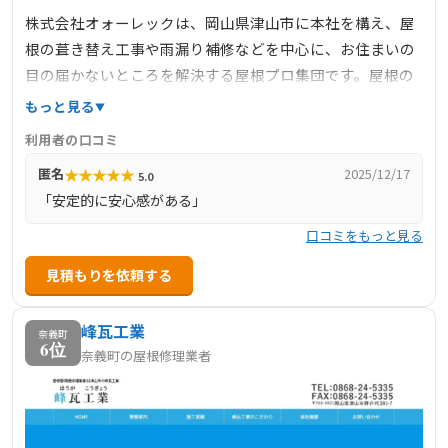
株式会社オォーレックは、岡山県津山市に本社を構え、屋
根の葺き替え工事や雨漏り補修などを中心に、お住まいの
目の届かないところを解決する屋根プロ集団です。屋根の
無料診断や些細なお悩みもお気軽にご相談ください。主に
もっと見る
岡山県北部（津山市、赤磐市など）、鳥取南部、兵庫西部
利用者の口コミ
まで幅広く、屋根の施工を承っております。その他近隣の
★
★
★
★
★
匿名
2025/12/17
5.0
地域のお客様も施工可能な場合がございますので、お気軽
「安定的に安心感がある」
にお問い合わせください。
口コミをもっと見る
見積もりを依頼する
峰瓦工業
奈義町
6位
奈義町の屋根修理業者