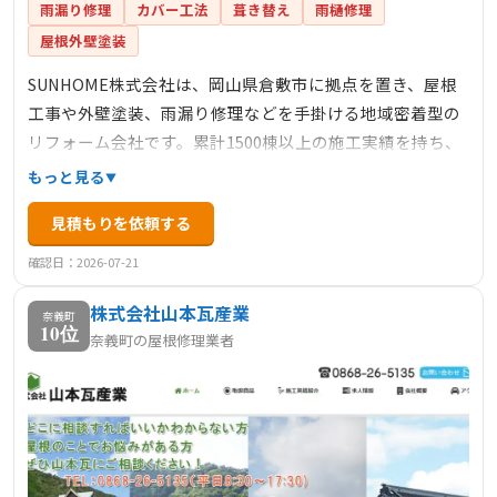
雨漏り修理
カバー工法
葺き替え
雨樋修理
屋根外壁塗装
SUNHOME株式会社は、岡山県倉敷市に拠点を置き、屋根
工事や外壁塗装、雨漏り修理などを手掛ける地域密着型の
リフォーム会社です。累計1500棟以上の施工実績を持ち、
経験豊富な自社職人が高品質な施工を提供しています。屋
もっと見る
根・外壁の無料診断を実施しており、火災保険を活用した
見積もりを依頼する
修繕工事にも対応しています。
確認日：2026-07-21
株式会社山本瓦産業
奈義町
10位
奈義町の屋根修理業者