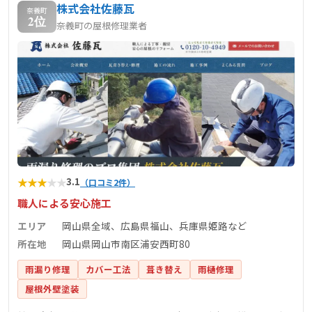
株式会社佐藤瓦
奈義町
2位
奈義町の屋根修理業者
★
★
★
★
★
3.1
（口コミ2件）
職人による安心施工
エリア
岡山県全域、広島県福山、兵庫県姫路など
所在地
岡山県岡山市南区浦安西町80
雨漏り修理
カバー工法
葺き替え
雨樋修理
屋根外壁塗装