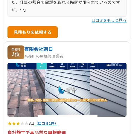
た、仕事の都合で電話を取れる時間が限られているのです
が、…」
口コミをもっと見る
見積もりを依頼する
有限会社朝日
奈義町
3位
奈義町の屋根修理業者
★
★
★
★
★
3.1
（口コミ1件）
自社施工で高品質な屋根修理