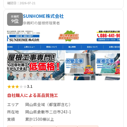
確認日：2026-07-21
SUNHOME株式会社
奈義町
9位
奈義町の屋根修理業者
★
★
★
★
★
3.1
自社職人による高品質施工
エリア
岡山県全域（都窪郡含む）
所在地
岡山県倉敷市二日市243-1
実績
累計1500棟以上