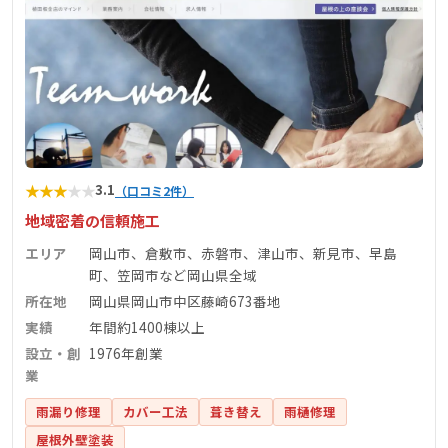
★
★
★
★
★
3.1
（口コミ2件）
地域密着の信頼施工
エリア
岡山市、倉敷市、赤磐市、津山市、新見市、早島
町、笠岡市など岡山県全域
所在地
岡山県岡山市中区藤崎673番地
実績
年間約1400棟以上
設立・創
1976年創業
業
雨漏り修理
カバー工法
葺き替え
雨樋修理
屋根外壁塗装