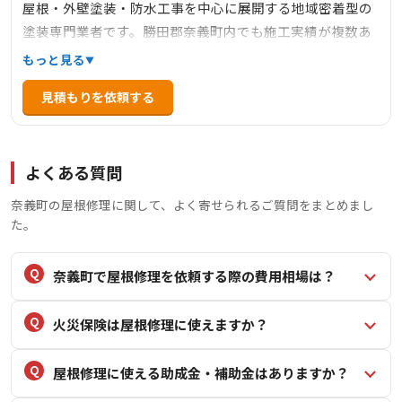
屋根・外壁塗装・防水工事を中心に展開する地域密着型の
塗装専門業者です。勝田郡奈義町内でも施工実績が複数あ
り、下地処理・錆止め・中塗り・上塗りまで丁寧に仕上
もっと見る
げ。カラーシミュレーションやショールーム見学も可能
見積もりを依頼する
で、お客様の要望に沿った最適提案を行います。カスタマ
ー対応や工程報告などからも満足度が高く、レビューで
「説明力・対応力・提案力」が高評価されています。
よくある質問
奈義町の屋根修理に関して、よく寄せられるご質問をまとめまし
た。
奈義町で屋根修理を依頼する際の費用相場は？
火災保険は屋根修理に使えますか？
屋根修理に使える助成金・補助金はありますか？