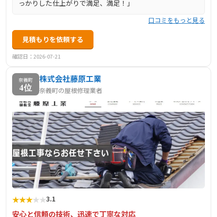
っかりした仕上がりで満足、満足！」
口コミをもっと見る
見積もりを依頼する
確認日：2026-07-21
株式会社藤原工業
奈義町
4位
奈義町の屋根修理業者
★
★
★
★
★
3.1
安心と信頼の技術、迅速で丁寧な対応