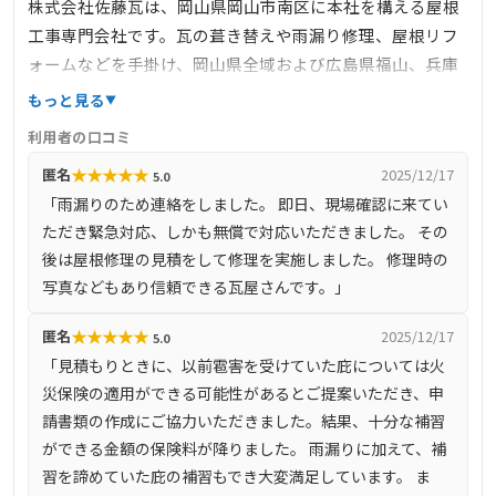
株式会社佐藤瓦は、岡山県岡山市南区に本社を構える屋根
工事専門会社です。瓦の葺き替えや雨漏り修理、屋根リフ
ォームなどを手掛け、岡山県全域および広島県福山、兵庫
県姫路などの地域に対応しています。職人が直接お客様の
もっと見る
もとへ伺い、長持ちする施工や予算に合わせたプランを提
利用者の口コミ
案。営業マンを介さず、職人が打ち合わせから施工まで一
★
★
★
★
★
匿名
2025/12/17
5.0
貫して対応するため、安心感があります。無料相談・無料
「雨漏りのため連絡をしました。 即日、現場確認に来てい
見積もりを実施しており、ドローンを活用した屋根診断も
ただき緊急対応、しかも無償で対応いただきました。 その
導入しています。
後は屋根修理の見積をして修理を実施しました。 修理時の
写真などもあり信頼できる瓦屋さんです。」
★
★
★
★
★
匿名
2025/12/17
5.0
「見積もりときに、以前雹害を受けていた庇については火
災保険の適用ができる可能性があるとご提案いただき、申
請書類の作成にご協力いただきました。結果、十分な補習
ができる金額の保険料が降りました。 雨漏りに加えて、補
習を諦めていた庇の補習もでき大変満足しています。 ま