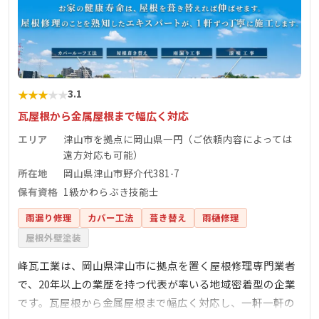
★
★
★
★
★
3.1
瓦屋根から金属屋根まで幅広く対応
エリア
津山市を拠点に岡山県一円（ご依頼内容によっては
遠方対応も可能）
所在地
岡山県津山市野介代381-7
保有資格
1級かわらぶき技能士
雨漏り修理
カバー工法
葺き替え
雨樋修理
屋根外壁塗装
峰瓦工業は、岡山県津山市に拠点を置く屋根修理専門業者
で、20年以上の業歴を持つ代表が率いる地域密着型の企業
です。瓦屋根から金属屋根まで幅広く対応し、一軒一軒の