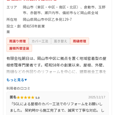
エリア
岡山市（東区・中区・南区・北区）、倉敷市、玉野
市、赤磐市、瀬戸内市、備前市など岡山県全域
所在地
岡山県岡山市中区乙多見129-7
設立・創
昭和58年創業
業
雨漏り修理
カバー工法
葺き替え
雨樋修理
屋根外壁塗装
有限会社朝日は、岡山市中区に拠点を置く地域密着型の屋
根修理専門業者です。昭和58年の創業以来、屋根、外壁、
雨樋などの外回りのリフォームを中心に、建築板金工事を
手掛けています。すべての施工を自社で行うため、品質管
もっと見る
理が徹底されており、迅速かつ丁寧な対応が評価されてい
利用者の口コミ
ます。また、新築・改築など家全般の工事も可能で、幅広
★
★
★
★
★
匿名
2025/12/17
5.0
いニーズに対応しています。公式サイトでは、施工事例や
「SGLによる屋根のカバー工法でのリフォームをお願いし
サービス内容が詳しく紹介されており、信頼性の高い業者
ました。 契約時から施工完了まで、誠実で丁寧な対応。 し
として地域住民から支持を受けています。