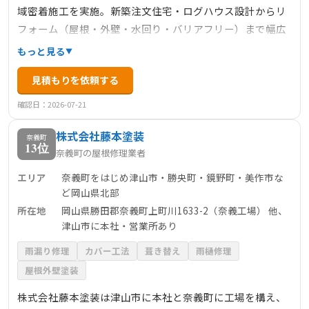
域密着施工を実施。新築注文住宅・ログハウス設計からリ
フォーム（屋根・外壁・水回り・バリアフリー）まで幅広
く対応。専門スタッフによる丁寧な家づくりと、施工事例
もっと見る
多数掲載の実績ある工務店です。現地調査・見積り無料
見積もりを依頼する
で、お客様のライフスタイルや予算に見合った最適プラン
をご提案します。
確認日：2026-07-21
株式会社藤本塗装
奈義町
13位
奈義町の屋根修理業者
エリア
奈義町をはじめ津山市・勝央町・鏡野町・美作市な
ど岡山県北部
所在地
岡山県勝田郡奈義町上町川1633-2（奈義工場） 他、
津山市に本社・営業所あり
雨漏り修理
カバー工法
葺き替え
雨樋修理
屋根外壁塗装
株式会社藤本塗装は津山市に本社と奈義町に工場を構え、