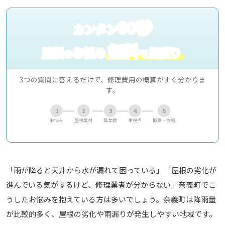
60秒
カンタン
無料
屋根
お悩み
見積り
の
で
3つの質問に答えるだけで、修理費用の概算がすぐ分かりま
す。
1
2
3
4
5
お悩み
屋根素材
築年数
重視点
概算・依頼
「雨が降ると天井から水が漏れて困っている」「屋根の劣化が
進んでいる気がするけど、修理業者が分からない」――奈義町でこ
うしたお悩みを抱えている方は多いでしょう。奈義町は降雨量
が比較的多く、屋根の劣化や雨漏りが発生しやすい地域です。