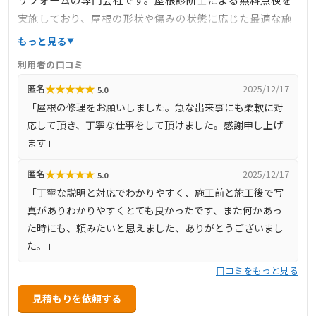
実施しており、屋根の形状や傷みの状態に応じた最適な施
工プランを提供しています。和瓦や洋瓦の葺き替え、雨漏
もっと見る
り修理、遮熱工事、外装リフォームなど幅広いサービスを
利用者の口コミ
手掛けています。また、地域の気候や家屋の特性に合わせ
★
★
★
★
★
匿名
2025/12/17
5.0
た丁寧な施工を心がけており、地域密着型のサービスを提
「屋根の修理をお願いしました。急な出来事にも柔軟に対
供しています。
応して頂き、丁寧な仕事をして頂けました。感謝申し上げ
ます」
★
★
★
★
★
匿名
2025/12/17
5.0
「丁寧な説明と対応でわかりやすく、施工前と施工後で写
真がありわかりやすくとても良かったです、また何かあっ
た時にも、頼みたいと思えました、ありがとうございまし
た。」
口コミをもっと見る
見積もりを依頼する