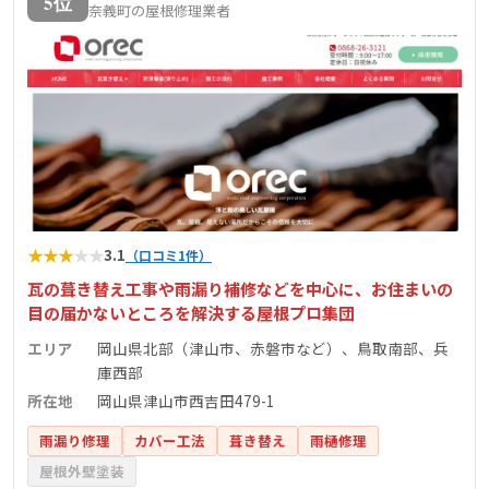
5位
奈義町の屋根修理業者
掛けています。
★
★
★
★
★
3.1
（口コミ1件）
瓦の葺き替え工事や雨漏り補修などを中心に、お住まいの
目の届かないところを解決する屋根プロ集団
エリア
岡山県北部（津山市、赤磐市など）、鳥取南部、兵
庫西部
所在地
岡山県津山市西吉田479-1
雨漏り修理
カバー工法
葺き替え
雨樋修理
屋根外壁塗装