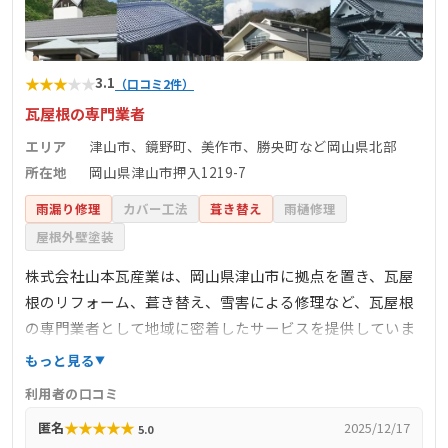
★
★
★
★
★
3.1
（口コミ2件）
瓦屋根の専門業者
エリア
津山市、鏡野町、美作市、勝央町など岡山県北部
所在地
岡山県津山市押入1219-7
雨漏り修理
カバー工法
葺き替え
雨樋修理
屋根外壁塗装
株式会社山本瓦産業は、岡山県津山市に拠点を置き、瓦屋
根のリフォーム、葺き替え、雪害による修理など、瓦屋根
の専門業者として地域に密着したサービスを提供していま
す。地震や台風に強い「ガイドライン工法」による安心施
もっと見る
工を行っており、震度7クラスの地震にも耐える屋根を実現
利用者の口コミ
しています。屋根のリフォーム、大工・左官工事、外装、
★
★
★
★
★
匿名
2025/12/17
5.0
雨樋など幅広い工事に対応しており、見積もりは無料で提