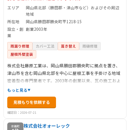
エリア
岡山県北部（勝田郡・津山市など）およびその周辺
地域
所在地
岡山県勝田郡勝央町平1218-15
設立・創
創業2003年
業
雨漏り修理
カバー工法
葺き替え
雨樋修理
屋根外壁塗装
株式会社藤原工業は、岡山県勝田郡勝央町に拠点を置き、
津山市を含む岡山県北部を中心に屋根工事を手掛ける地域
密着型の専門業者です。2003年の創業以来、瓦の施工およ
び葺き替え、雨漏りの修理、板金（ガルバリウム鋼板）屋
もっと見る
根の施工・修理、雨樋・外壁の修理など、幅広い工事に対
見積もりを依頼する
応しています。豊富な経験と専門的な知識、確かな技術と
柔軟な対応力を活かし、多種多様なご要望やニーズに応
確認日：2026-07-21
え、ご満足いただける仕上がりを提供しています。ご相
株式会社オォーレック
談・お見積りは無料で承っており、安心価格での施工を心
奈義町