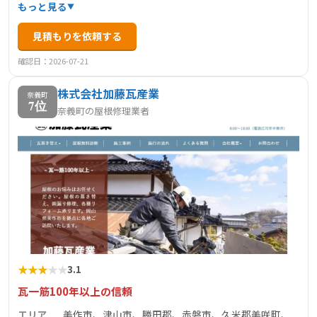
状態やお客様のニーズに合わせた施工を提供しています。
もっと見る
現場周辺の環境にも配慮し、事前の挨拶まわりや騒音、臭
見積もりを依頼する
いに最善の配慮を施し、近隣住民の皆様に安心して見守っ
ていただけるよう心がけています。ベテランの職人が「1級
確認日：2026-07-21
かわらぶき技能士」の資格を活かしながら、お客様のご要
株式会社加藤瓦産業
望を真摯に受け止め、提供することが可能です。価格面で
奈義町
7位
奈義町の屋根修理業者
は外部委託を極力行わず、中間マージンを抑えているた
め、施工費用の低価格化を実現しています。屋根以外にも
カバー工法、雨どい工事、雨漏り修理など、低価格で高品
質な施工を提供しています。
★
★
★
★
★
3.1
瓦一筋100年以上の信頼
エリア
美作市、津山市、勝田郡、赤磐市、久米郡美咲町、