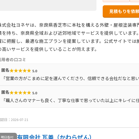
見積もりを依
株式会社ヨネヤは、奈良県香芝市に本社を構える外壁・屋根塗装専門店
績を持ち、奈良県全域および近郊地域でサービスを提供しています
確に把握し、最適な施工プランを提案しています。公式サイトでは
の高いサービスを提供していることが伺えます。
利用者の口コミ
★
★
★
★
★
匿名
5.0
「営業の方がこまめに足を運んでくださり、信頼できる会社だなと思
★
★
★
★
★
匿名
5.0
「職人さんのマナーも良く、丁寧な仕事で思っていた以上にキレイに
認日：2026-07-21
有限会社 瓦善（かわらぜん）
明日香村