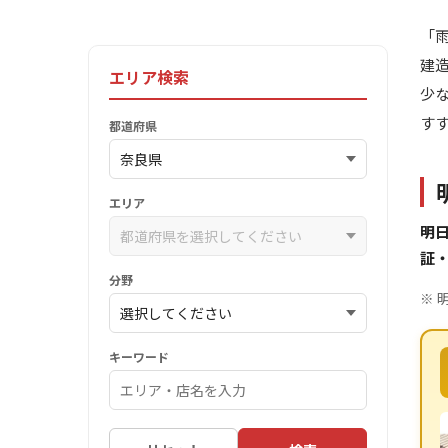
「
建
エリア検索
少
す
都道府県
エリア
明
証
分野
※ 
キーワード