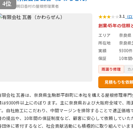
4位
明日香村の屋根修理業者
★
★
★
★
★
3.1
（口
創業45年の信頼
エリア
奈良県
所在地
奈良県
実績
9300
保証
10年
雨漏り修理
カ
見積もりを依
有限会社 瓦善は、奈良県生駒郡平群町に本社を構える屋根修理専門
績は9300件以上にのぼります。主に奈良県および大阪府全域で、
す。自社施工にこだわり、中間マージンを排除することで適正価格
書の提出や、10年間の保証制度など、顧客に安心して依頼していた
善団体に寄付するなど、社会貢献活動にも積極的に取り組んでいま