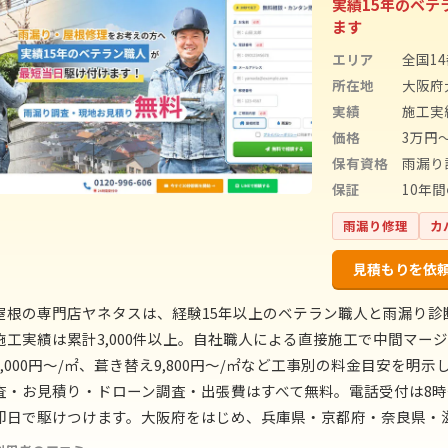
実績15年のベ
ます
エリア
全国1
所在地
大阪府大
実績
施工実
価格
3万円
保有資格
雨漏り
保証
10年
雨漏り修理
カ
見積もりを依
屋根の専門店ヤネタスは、経験15年以上のベテラン職人と雨漏り
施工実績は累計3,000件以上。自社職人による直接施工で中間マージ
5,000円〜/㎡、葺き替え9,800円〜/㎡など工事別の料金目安を
査・お見積り・ドローン調査・出張費はすべて無料。電話受付は8時〜
即日で駆けつけます。大阪府をはじめ、兵庫県・京都府・奈良県・滋