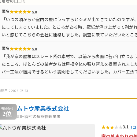
利用者の口コミ
★
★
★
★
★
匿名
5.0
「いつの頃からか室内の壁にうっすらとシミが出てきていたのですが
にしてしまっていました。ところがある時、壁紙が浮き上がって剥が
いと感じてこちらの会社に連絡しました。調査に来ていただいたとこ
★
★
★
★
★
匿名
5.0
「我が家の屋根はスレート系の素材で、以前から表面に苔が目立つよ
たところ、ほとんどの業者からは屋根全体の張り替えを提案されまし
バー工法が適用できるという説明をしてくださいました。カバー工法
認日：2026-07-23
ムトウ産業株式会社
明日香村
2位
明日香村の屋根修理業者
★
★
★
★
★
3.1
（口
家の外まわりの