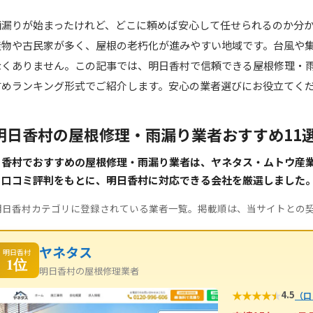
雨漏りが始まったけれど、どこに頼めば安心して任せられるのか分
造物や古民家が多く、屋根の老朽化が進みやすい地域です。台風や
なくありません。この記事では、明日香村で信頼できる屋根修理・
すめランキング形式でご紹介します。安心の業者選びにお役立てく
明日香村の屋根修理・雨漏り業者おすすめ11
日香村でおすすめの屋根修理・雨漏り業者は、ヤネタス・ムトウ産
・口コミ評判をもとに、明日香村に対応できる会社を厳選しました
明日香村カテゴリに登録されている業者一覧。掲載順は、当サイトとの
ヤネタス
明日香村
1位
明日香村の屋根修理業者
★
★
★
★
★
4.5
（口