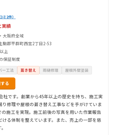
コミ2件）
と実績
・大阪府全域
生駒郡平群町西宮2丁目2-53
件以上
間の保証制度
バー工法
葺き替え
雨樋修理
屋根外壁塗装
頼する
会社です。創業から45年以上の歴史を持ち、施工実
雨漏り修理や屋根の葺き替え工事などを手がけていま
での施工を実現。施工前後の写真を用いた作業報告
だける体制を整えています。また、売上の一部を慈
す。