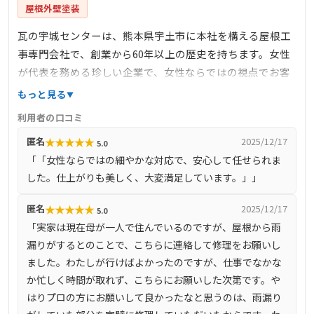
屋根外壁塗装
瓦の宇城センターは、熊本県宇土市に本社を構える屋根工
事専門会社で、創業から60年以上の歴史を持ちます。女性
が代表を務める珍しい企業で、女性ならではの視点でお客
様の要望に寄り添った提案を行っています。屋根工事全
もっと見る
般、雨漏り修理、外壁塗装、左官工事など幅広いサービス
利用者の口コミ
を提供しており、熊本県内ほぼ全域に対応しています。無
★
★
★
★
★
匿名
2025/12/17
5.0
料の現地調査や見積もりを実施しており、クレジットカー
「「女性ならではの細やかな対応で、安心して任せられま
ドでの支払いにも対応しています。
した。仕上がりも美しく、大変満足しています。」」
★
★
★
★
★
匿名
2025/12/17
5.0
「実家は現在母が一人で住んでいるのですが、屋根から雨
漏りがするとのことで、こちらに連絡して修理をお願いし
ました。わたしが行けばよかったのですが、仕事でなかな
か忙しく時間が取れず、こちらにお願いした次第です。や
はりプロの方にお願いして良かったなと思うのは、雨漏り