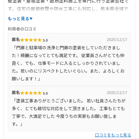
壁塗装・屋根塗装・遮熱塗料施工を専門に行う塗装会社で
す。住宅の屋根修理や防水工事にも対応し、熊本県全域で
活動しています。3回塗りを基本とした丁寧な施工を行い、
もっと見る
全工程で写真記録を実施。最長10年保証とアフターケアも
利用者の口コミ
充実しており、お客様に安心を提供することをモットーと
★
★
★
★
★
匿名
2025/12/17
5.0
しています。施工後には写真アルバムを進呈するなど、細
「門扉と駐車場の洗浄と門扉の塗装をしていただきまし
やかなサービスが特徴です。宇土市にも対応可能な地域密
た！綺麗になってとても満足です。 従業員さんがとても仲
着型の会社です。
良く、でも、仕事モードに入るとしっかりされていまし
た。若いのにリスペクトしたいぐらい。また、よろしくお
願いします！」
★
★
★
★
★
匿名
2025/12/17
5.0
「塗装工事ありがとうございました。 若い社員さんたちが
多く、とても親切な対応をして頂きました。 工事もとても
丁寧で、大満足でした 今度うちの実家もお願い致しま
す。」
口コミをもっと見る