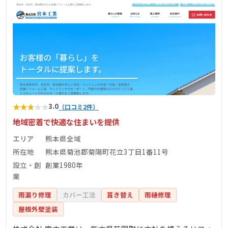
★
★
★
★
★
3.0
（口コミ2件）
地域密着で快適な住まいを提供
エリア
熊本県全域
所在地
熊本県菊池郡菊陽町花立3丁目1番11号
設立・創
創業1980年
業
雨漏り修理
カバー工法
葺き替え
雨樋修理
屋根外壁塗装