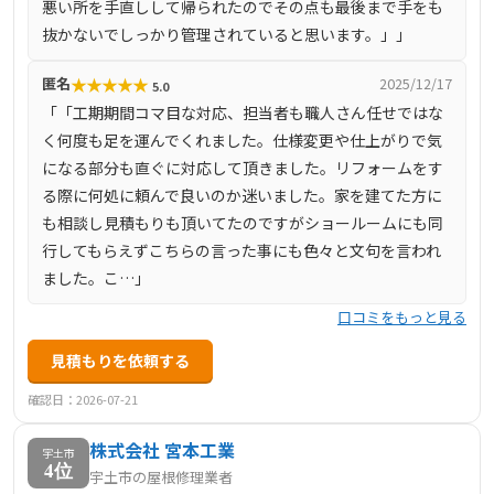
悪い所を手直しして帰られたのでその点も最後まで手をも
います。熊本県全域に対応しており、宇土市のお客様にも
抜かないでしっかり管理されていると思います。」」
迅速かつ丁寧なサービスを提供しています。
★
★
★
★
★
匿名
2025/12/17
5.0
「「工期期間コマ目な対応、担当者も職人さん任せではな
く何度も足を運んでくれました。仕様変更や仕上がりで気
になる部分も直ぐに対応して頂きました。リフォームをす
る際に何処に頼んで良いのか迷いました。家を建てた方に
も相談し見積もりも頂いてたのですがショールームにも同
行してもらえずこちらの言った事にも色々と文句を言われ
ました。こ…」
口コミをもっと見る
見積もりを依頼する
確認日：2026-07-21
株式会社 宮本工業
宇土市
4位
宇土市の屋根修理業者