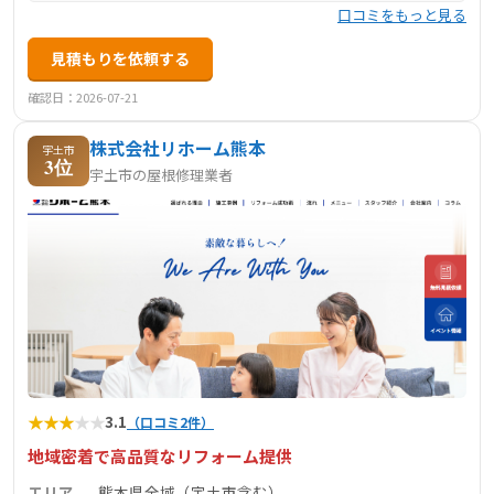
口コミをもっと見る
見積もりを依頼する
確認日：2026-07-21
株式会社リホーム熊本
宇土市
3位
宇土市の屋根修理業者
★
★
★
★
★
3.1
（口コミ2件）
地域密着で高品質なリフォーム提供
エリア
熊本県全域（宇土市含む）