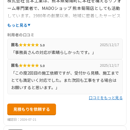
株式会社 宮本工業は、熊本県菊陽町に本社を構えるリフォ
ーム専門業者で、MADOショップ 熊本菊陽店としても活動
しています。1980年の創業以来、地域に密着したサービス
を提供し、住宅・マンションの外装・内装・塗装等の各種
もっと見る
リフォーム工事、ウッドデッキやカーポート、門扉や外構
利用者の口コミ
等のエクステリア工事、エコキュートやIHでのオール電化
★
★
★
★
★
匿名
2025/12/17
5.0
など、幅広い工事に対応しています。特に、窓・ドアリフ
「事務員さんの対応が素晴らしかったです。」
ォームに強みを持ち、YKK AP製品を使用した高品質な施工
を行っています。現地調査や見積もりは無料で行ってお
★
★
★
★
★
匿名
2025/12/17
5.0
り、お客様のニーズに合わせた最適な提案を心掛けていま
「この度2回目の施工依頼ですが、受付から見積、施工まで
す。
とても満足いく対応でした。また次回も工事をする場合は
お願いすると思います。」
口コミをもっと見る
見積もりを依頼する
確認日：2026-07-21