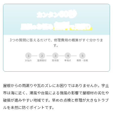
60秒
カンタン
無料
屋根
お悩み
見積り
の
で
3つの質問に答えるだけで、修理費用の概算がすぐ分かりま
す。
1
2
3
4
5
お悩み
屋根素材
築年数
重視点
概算・依頼
屋根からの雨漏りや瓦のズレにお困りではありませんか。宇土
市は海に近く、潮風や台風による強風の影響で屋根材の劣化や
破損が進みやすい地域です。早めの点検と修理が大きなトラブ
ルを未然に防ぐポイントです。