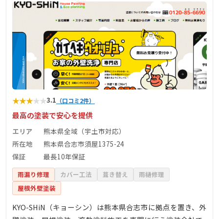
★
★
★
★
★
3.1
（口コミ2件）
最高の塗装で安心を提供
エリア
熊本県全域（宇土市対応）
所在地
熊本県合志市須屋1375-24
保証
最長10年保証
雨漏り修理
カバー工法
葺き替え
雨樋修理
屋根外壁塗装
KYO-SHiN（キョーシン）は熊本県合志市に拠点を置き、外