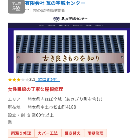
有限会社 瓦の宇城センター
宇土市
5位
宇土市の屋根修理業者
★
★
★
★
★
3.1
（口コミ2件）
女性目線の丁寧な屋根修理
エリア
熊本県内ほぼ全域（あさぎり町を含む）
所在地
熊本県宇土市松山町4188
設立・創
創業60年以上
業
雨漏り修理
カバー工法
葺き替え
雨樋修理