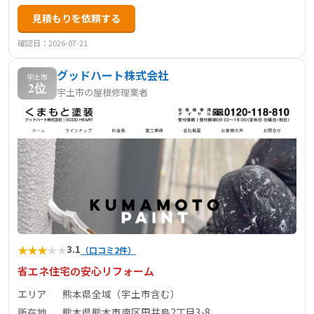
見積もりを依頼する
確認日：2026-07-21
グッドハート株式会社
宇土市
2位
宇土市の屋根修理業者
★
★
★
★
★
3.1
（口コミ2件）
省エネ住宅の安心リフォーム
エリア
熊本県全域（宇土市含む）
所在地
熊本県熊本市南区田井島2丁目3-8