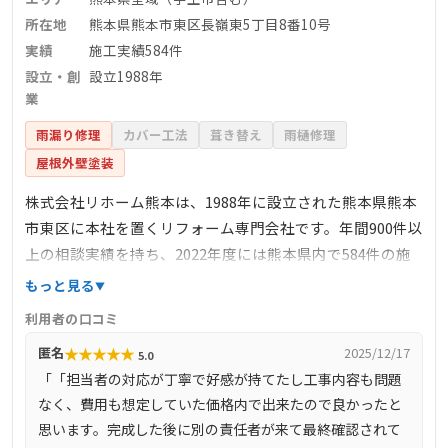
所在地
熊本県熊本市東区長嶺東5丁目8番10号
実績
施工実績584件
設立・創
設立1988年
業
雨漏り修理
カバー工法
葺き替え
雨樋修理
屋根外壁塗装
株式会社リホーム熊本は、1988年に設立された熊本県熊本
市東区に本社を置くリフォーム専門会社です。年間900件以
上の相談実績を持ち、2022年度には熊本県内で584件の施
工実績を記録しています。屋根修理を含む住宅リフォーム
もっと見る
全般に対応し、特に「まるで新築くん」というパックリフ
利用者の口コミ
ォーム商品で知られています。自社施工体制を採用し、営
★
★
★
★
★
匿名
2025/12/17
5.0
業・設計・工務がチームで対応することで、品質とスピー
「「担当者の対応が丁寧で好感が持てたし工事内容も問題
ドを両立。リピート率は60％以上と高く、顧客満足度の高
なく、費用も想定していた価格内で出来たので良かったと
さが伺えます。アフターサービスにも力を入れており、工
思います。完成した後に別の責任者が来て最終確認されて
事後のアンケートや訪問を通じて、長期的な関係を築いて