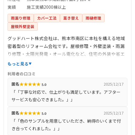
実績
施工実績2000棟以上
雨漏り修理
カバー工法
葺き替え
雨樋修理
屋根外壁塗装
グッドハート株式会社は、熊本市南区に本社を構える地域
密着型のリフォーム会社です。屋根修理・外壁塗装・雨漏
り修理・太陽光発電・オール電化など、住宅の外装や省エ
ネリフォームを幅広く手掛けています。自社職人による完
もっと見る
全施工体制を採用し、現地調査から施工、アフターケアま
利用者の口コミ
で一貫して対応。施工前には写真付きの仕様書で工程を丁
★
★
★
★
★
匿名
2025/12/17
5.0
寧に説明し、バイオ洗浄による徹底的な下地処理を行うな
「「丁寧な対応で、仕上がりも満足しています。アフター
ど、品質管理にも注力しています。宇土市を含む熊本県全
サービスも安心できました。」」
域に対応しており、施工実績は2000棟以上。口コミでも
「丁寧な対応」「仕上がりの美しさ」「アフターサービス
★
★
★
★
★
匿名
2025/12/17
5.0
の充実」など、高評価を得ています。
「「色のサンプルを用意していただき、納得のいくまで付
き合ってくれました。」」