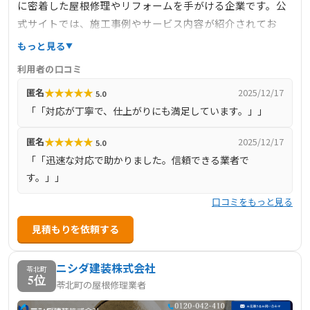
に密着した屋根修理やリフォームを手がける企業です。公
式サイトでは、施工事例やサービス内容が紹介されてお
り、無料診断も実施中です。詳細な情報は公式サイトをご
もっと見る
確認ください。
利用者の口コミ
★
★
★
★
★
匿名
2025/12/17
5.0
「「対応が丁寧で、仕上がりにも満足しています。」」
★
★
★
★
★
匿名
2025/12/17
5.0
「「迅速な対応で助かりました。信頼できる業者で
す。」」
口コミをもっと見る
見積もりを依頼する
ニシダ建装株式会社
苓北町
5位
苓北町の屋根修理業者