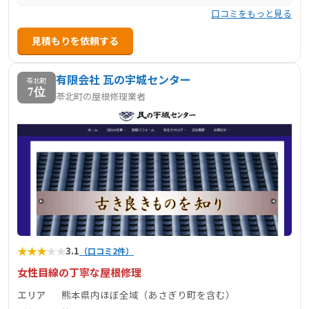
口コミをもっと見る
見積もりを依頼する
有限会社 瓦の宇城センター
苓北町
7位
苓北町の屋根修理業者
★
★
★
★
★
3.1
（口コミ2件）
女性目線の丁寧な屋根修理
エリア
熊本県内ほぼ全域（あさぎり町を含む）