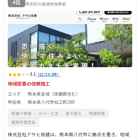
4位
苓北町の屋根修理業者
★
★
★
★
★
3.1
（口コミ2件）
地域密着の信頼施工
エリア
熊本県全域（球磨郡含む）
所在地
熊本県八代市松江町290
雨漏り修理
カバー工法
葺き替え
雨樋修理
屋根外壁塗装
株式会社アサヒ技建は、熊本県八代市に拠点を置き、地域