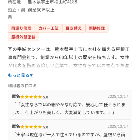
所在地
熊本県宇土市松山町4188
設立・創
創業60年以上
業
雨漏り修理
カバー工法
葺き替え
雨樋修理
屋根外壁塗装
瓦の宇城センターは、熊本県宇土市に本社を構える屋根工
事専門会社で、創業から60年以上の歴史を持ちます。女性
が代表を務める珍しい企業で、女性ならではの視点でお客
様の要望に寄り添った提案を行っています。屋根工事全
もっと見る
般、雨漏り修理、外壁塗装、左官工事など幅広いサービス
利用者の口コミ
を提供しており、熊本県内ほぼ全域に対応しています。無
★
★
★
★
★
匿名
2025/12/17
5.0
料の現地調査や見積もりを実施しており、クレジットカー
「「女性ならではの細やかな対応で、安心して任せられま
ドでの支払いにも対応しています。
した。仕上がりも美しく、大変満足しています。」」
★
★
★
★
★
匿名
2025/12/17
5.0
「実家は現在母が一人で住んでいるのですが、屋根から雨