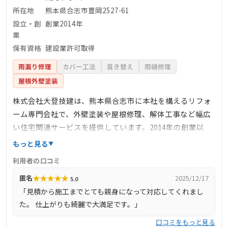
所在地
熊本県合志市豊岡2527-61
設立・創
創業2014年
業
保有資格
建設業許可取得
雨漏り修理
カバー工法
葺き替え
雨樋修理
屋根外壁塗装
株式会社大登技建は、熊本県合志市に本社を構えるリフォ
ーム専門会社で、外壁塗装や屋根修理、解体工事など幅広
い住宅関連サービスを提供しています。2014年の創業以
来、完全自社施工にこだわり、余計な中間マージンを排除
もっと見る
することで、質の高い施工を適正価格で実現しています。
利用者の口コミ
自社保有の重機を活用し、迅速かつ安全な施工を行うとと
★
★
★
★
★
匿名
2025/12/17
5.0
もに、防音足場の使用や近隣への配慮も徹底しています。
「見積から施工までとても親身になって対応してくれまし
また、熊本県知事からの建設業許可を取得しており、信頼
た。 仕上がりも綺麗で大満足です。」
性の高いサービスを提供しています。お客様のニーズに応
じた最適なプランを提案し、地域に根ざした安心の施工を
口コミをもっと見る