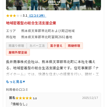
★
★
★
★
★
3.1
（口コミ2件）
地域密着型の総合生活支援企業
エリア
熊本県天草郡苓北町および周辺地域
所在地
熊本県天草郡苓北町富岡2661番地
雨漏り修理
カバー工法
葺き替え
雨樋修理
屋根外壁塗装
長井商事株式会社は、熊本県天草郡苓北町に本社を構え
る、地域密着型の総合生活支援企業です。住宅事業部「ナ
ガイホーム」では、快適な住まいの提案を行い、建材・工
事部門では新築・増改築、バリアフリー改修工事など、あ
もっと見る
らゆる設計および施工に対応しています。また、石油やガ
利用者の口コミ
スのエネルギー供給、車輌販売整備、斎場の運営など、多
★
★
★
★
★
匿名
2025/12/17
5.0
岐にわたる事業を展開し、地域の暮らしを支えています。
「情報なし」
創業以来70年以上にわたり、地域の方々の生活を豊かにす