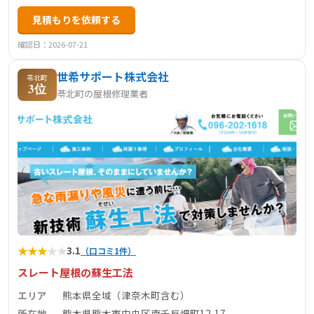
心がけています。
見積もりを依頼する
確認日：2026-07-21
世希サポート株式会社
苓北町
3位
苓北町の屋根修理業者
★
★
★
★
★
3.1
（口コミ1件）
スレート屋根の蘇生工法
エリア
熊本県全域（津奈木町含む）
所在地
熊本県熊本市中央区南千反畑町12-17