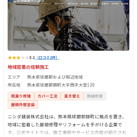
★
★
★
★
★
3.1
（口コミ2件）
地域密着の信頼施工
エリア
熊本県球磨郡および周辺地域
所在地
熊本県球磨郡錦町大字西字大登120
雨漏り修理
カバー工法
葺き替え
雨樋修理
屋根外壁塗装
ニシダ建装株式会社は、熊本県球磨郡錦町に拠点を置き、
地域に密着した屋根修理やリフォームを手がける企業で
す。公式サイトでは、施工事例やサービス内容が紹介され