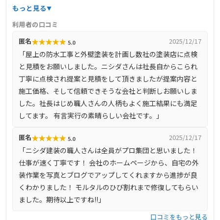
ており、無料診断も実施中です。詳細な情報は公式サイト
もっと見る
をご確認ください。
利用者の口コミ
★
★
★
★
★
匿名
2025/12/17
5.0
「屋上の防水工事と外壁塗装を計画し数社の塗装店に点検
と見積をお願いしました。ニシダさんは社長自からこられ
丁寧に点検され提案と見積をして頂きましたが提案内容と
施工価格、そして信頼できそうな会社と判断しお願いしま
した。社長はじめ職人さんの人柄もよく施工結果にも満足
してます。 有言実行の素晴らしい会社です。」
★
★
★
★
★
匿名
2025/12/17
5.0
「ニシダ建装の職人さんは全員がプロ集団と思いました！
仕事が速く丁寧です！ 会社のホームページから、自宅の外
装作業を写真とブログでアップしてくれますから進捗が良
くわかりました！ モルタルのひび割れまで修復してもらい
ました。期待以上ですね!!」
口コミをもっと見る