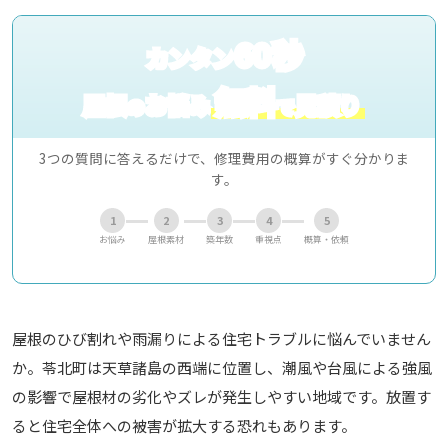
60秒
カンタン
無料
屋根
お悩み
見積り
の
で
3つの質問に答えるだけで、修理費用の概算がすぐ分かりま
す。
1
2
3
4
5
お悩み
屋根素材
築年数
重視点
概算・依頼
屋根のひび割れや雨漏りによる住宅トラブルに悩んでいません
か。苓北町は天草諸島の西端に位置し、潮風や台風による強風
の影響で屋根材の劣化やズレが発生しやすい地域です。放置す
ると住宅全体への被害が拡大する恐れもあります。