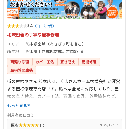
★
★
★
★
★
3.1
（口コミ2件）
地域密着の丁寧な屋根修理
エリア
熊本県全域（あさぎり町を含む）
所在地
熊本県上益城郡益城町古閑88−8
雨漏り修理
カバー工法
葺き替え
雨樋修理
屋根外壁塗装
街の屋根やさん 熊本店は、くまさんホーム株式会社が運営
する屋根修理専門店です。熊本県全域に対応しており、屋
根の葺き替え、カバー工法、雨漏り修理、外壁塗装など、
幅広いサービスを提供しています。無料の現地調査や見積
もっと見る
もりを実施しており、安心して依頼できます。地域密着型
利用者の口コミ
のサービスで、迅速かつ丁寧な対応を心がけています。
★
★
★
★
★
匿名
2025/12/17
5.0