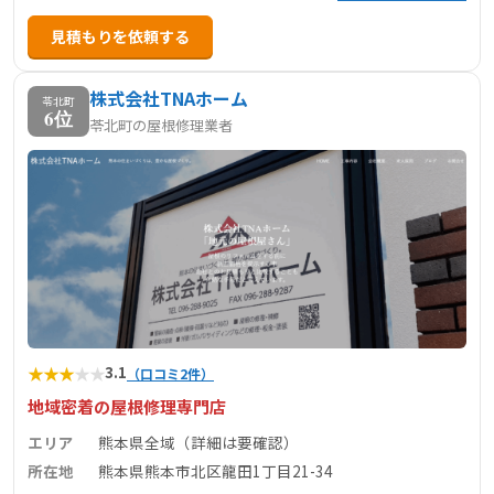
見積もりを依頼する
株式会社TNAホーム
苓北町
6位
苓北町の屋根修理業者
★
★
★
★
★
3.1
（口コミ2件）
地域密着の屋根修理専門店
エリア
熊本県全域（詳細は要確認）
所在地
熊本県熊本市北区龍田1丁目21-34