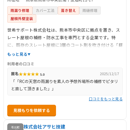
雨漏り修理
カバー工法
葺き替え
雨樋修理
屋根外壁塗装
世希サポート株式会社は、熊本市中央区に拠点を置き、ス
レート屋根の補修・防水工事を専門とする企業です。特
に、既存のスレート屋根に3層のコート剤を吹き付ける「蘇
生工法」を採用しており、建物の稼働を止めずに短期間で
もっと見る
施工が可能です。この工法により、屋根の寿命を延ばし、
利用者の口コミ
断熱性や耐震性を向上させることができます。雨漏り修理
★
★
★
★
★
匿名
2025/12/17
5.0
にも対応しており、無料診断を実施中です。詳細は公式サ
「「RCの天窓の雨漏りを素人の予想外場所の補修でピタリ
イトをご確認ください。
と直して頂きました」」
口コミをもっと見る
見積もりを依頼する
株式会社アサヒ技建
苓北町