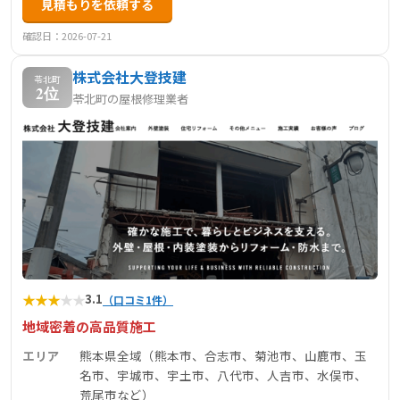
見積もりを依頼する
確認日：2026-07-21
株式会社大登技建
苓北町
2位
苓北町の屋根修理業者
★
★
★
★
★
3.1
（口コミ1件）
地域密着の高品質施工
エリア
熊本県全域（熊本市、合志市、菊池市、山鹿市、玉
名市、宇城市、宇土市、八代市、人吉市、水俣市、
荒尾市など）