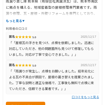
雨漏り直し隊 熊本県（有限会社真誠洋瓦）は、熊本市南区
に拠点を構える、地域密着型の屋根修理専門業者です。雨
漏り修理、瓦・屋根・外壁リフォームを専門としており、
10年保証付きで、瓦1枚からでも対応可能です。公式サイト
もっと見る
では、施工事例や料金プラン、工事の流れなどが詳しく紹
利用者の口コミ
介されており、初めての方でも安心して依頼できる体制が
★
★
★
★
★
匿名
2025/12/17
5.0
整っています。
「「屋根瓦の浮きを見つけ、点検を依頼しました。迅速に
対応していただき、他の問題箇所も見つけて修理してもら
いました。対応が丁寧で安心できました。」」
★
★
★
★
★
匿名
2025/12/17
5.0
「「雨漏りが発生し、点検をお願いしました。経年劣化に
よる瓦の不具合が原因で、屋根の葺き替えを提案されまし
た。丁寧な説明と適正な価格で、工事後も無料で点検に来
ていただき、信頼できる業者です。」」
口コミをもっと見る