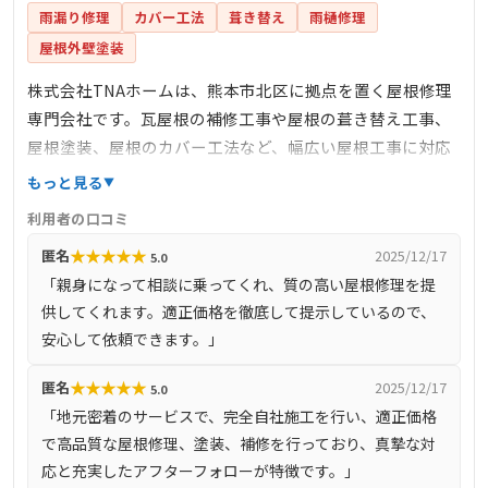
雨漏り修理
カバー工法
葺き替え
雨樋修理
屋根外壁塗装
株式会社TNAホームは、熊本市北区に拠点を置く屋根修理
専門会社です。瓦屋根の補修工事や屋根の葺き替え工事、
屋根塗装、屋根のカバー工法など、幅広い屋根工事に対応
しています。完全自社施工を行い、適正価格で高品質な屋
もっと見る
根修理を提供しており、真摯な対応と充実したアフターフ
利用者の口コミ
ォローが特徴です。地域のお客様とのつながりを大切に
★
★
★
★
★
匿名
2025/12/17
5.0
し、安心できる住まい作りを支えています。代表取締役築
「親身になって相談に乗ってくれ、質の高い屋根修理を提
城洋一氏による親しみやすい経営方針で、顧客からの信頼
供してくれます。適正価格を徹底して提示しているので、
も厚いです。
安心して依頼できます。」
★
★
★
★
★
匿名
2025/12/17
5.0
「地元密着のサービスで、完全自社施工を行い、適正価格
で高品質な屋根修理、塗装、補修を行っており、真摯な対
応と充実したアフターフォローが特徴です。」