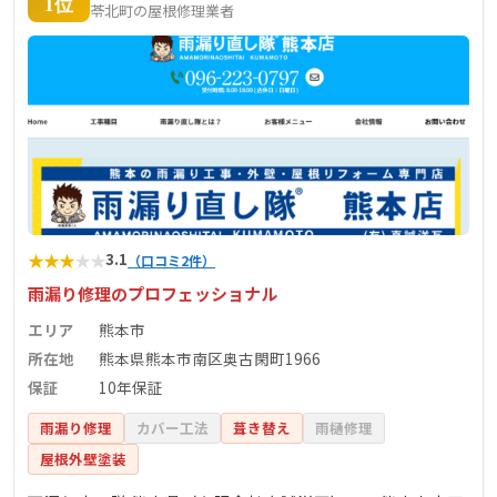
1位
苓北町の屋根修理業者
★
★
★
★
★
3.1
（口コミ2件）
雨漏り修理のプロフェッショナル
エリア
熊本市
所在地
熊本県熊本市南区奥古閑町1966
保証
10年保証
雨漏り修理
カバー工法
葺き替え
雨樋修理
屋根外壁塗装