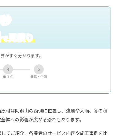
0秒
料
見積り
で
概算がすぐ分かります。
4
5
重視点
概算・依頼
西原村は阿蘇山の西側に位置し、強風や大雨、冬の積
宅全体への影響が広がる恐れもあります。
選してご紹介。各業者のサービス内容や施工事例を比