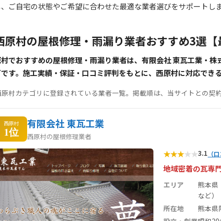
し、ご自宅の状態やご希望に合わせた最適な業者選びをサポートし
西原村の屋根修理・雨漏り業者おすすめ3選【
原村でおすすめの屋根修理・雨漏り業者は、有限会社 東瓦工業・株
どです。施工実績・保証・口コミ評判をもとに、西原村に対応でき
西原村カテゴリに登録されている業者一覧。掲載順は、当サイトとの契
有限会社 東瓦工業
西原村
1位
西原村の屋根修理業者
★
★
★
★
★
3.1
（口
地域密着の瓦専
エリア
熊本県
など）
所在地
熊本県