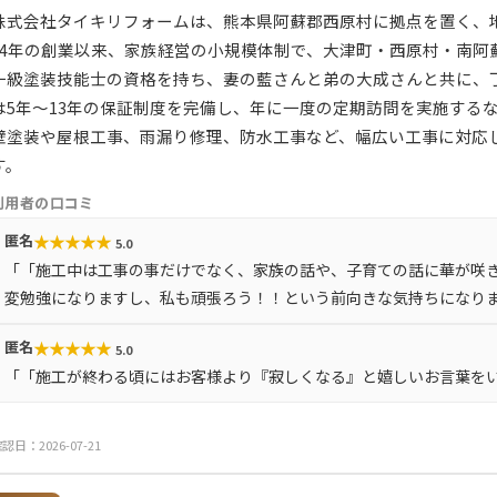
株式会社タイキリフォームは、熊本県阿蘇郡西原村に拠点を置く、
24年の創業以来、家族経営の小規模体制で、大津町・西原村・南阿
一級塗装技能士の資格を持ち、妻の藍さんと弟の大成さんと共に、
は5年～13年の保証制度を完備し、年に一度の定期訪問を実施する
壁塗装や屋根工事、雨漏り修理、防水工事など、幅広い工事に対応
す。
利用者の口コミ
★
★
★
★
★
匿名
5.0
「「施工中は工事の事だけでなく、家族の話や、子育ての話に華が咲
変勉強になりますし、私も頑張ろう！！という前向きな気持ちになり
★
★
★
★
★
匿名
5.0
「「施工が終わる頃にはお客様より『寂しくなる』と嬉しいお言葉を
認日：2026-07-21