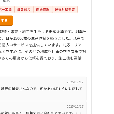
9年創業
バー工法
葺き替え
雨樋修理
屋根外壁塗装
頼する
の製造・販売・施工を手掛ける老舗企業です。創業当
、日産15000枚の生産体制を築きました。現在で
る幅広いサービスを提供しています。対応エリア
などを中心に、その他の地域も仕事の空き次第で対
り多くの顧客から信頼を得ており、施工後も電話一
2025/12/17
。地元の業者さんなので、何かあればすぐに対応して
2025/12/17
んの対応も良く、信頼できる会社だと思います。」」