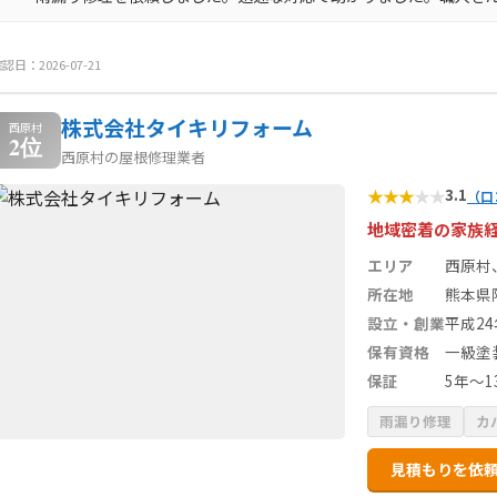
認日：2026-07-21
株式会社タイキリフォーム
西原村
2位
西原村の屋根修理業者
★
★
★
★
★
3.1
（口
地域密着の家族
エリア
西原村
所在地
熊本県
設立・創業
平成2
保有資格
一級塗
保証
5年～1
雨漏り修理
カ
見積もりを依