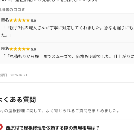
利用者の口コミ
★
★
★
★
★
匿名
5.0
「「親子3代の職人さんが丁寧に対応してくれました。急な雨漏りにも
た。」」
★
★
★
★
★
匿名
5.0
「「見積もりから施工までスムーズで、価格も明瞭でした。仕上がり
認日：2026-07-21
よくある質問
村の屋根修理に関して、よく寄せられるご質問をまとめました。
西原村で屋根修理を依頼する際の費用相場は？