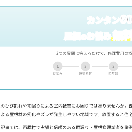
6
カンタン
無
屋根
お悩み
の
3つの質問に答えるだけで、修理費用の
1
2
3
お悩み
屋根素材
築年数
根のひび割れや雨漏りによる室内被害にお困りではありませんか。
による屋根材の劣化やズレが発生しやすい地域です。放置すると住
の記事では、西原村で実績と信頼のある雨漏り・屋根修理業者を厳