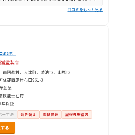
口コミをもっと見る
コミ2件）
経営塗装店
、南阿蘇村、大津町、菊池市、山鹿市
阿蘇郡西原村布田961-3
4年創業
装技能士在籍
3年保証
バー工法
葺き替え
雨樋修理
屋根外壁塗装
頼する