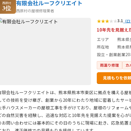
有限会社ルーフクリエイト
西原村
3位
西原村の屋根修理業者
★
★
★
★
★
3.1
（口
10年先を見据え
エリア
熊本県
所在地
熊本県
設立・創業
創業20
雨漏り修理
カ
見積もりを依
有限会社ルーフクリエイトは、熊本県熊本市東区に拠点を構える屋
しての技術を受け継ぎ、創業から20年にわたり地域に密着したサー
大手ハウスメーカーの屋根工事を手がけており、屋根のリフォーム
どの自然災害を経験し、迅速な対応と10年先を見据えた提案を心が
のお問い合わせには基本的にその日のうちに現場に赴き、応急処置
ており、適正価格での見積もりを提供しています。