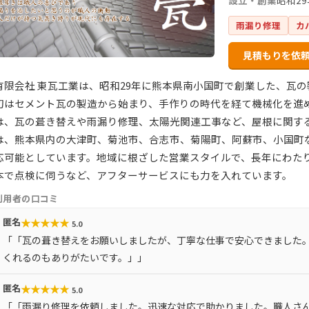
設立・創業
昭和2
雨漏り修理
カ
見積もりを依
有限会社 東瓦工業は、昭和29年に熊本県南小国町で創業した、瓦
初はセメント瓦の製造から始まり、手作りの時代を経て機械化を進め
は、瓦の葺き替えや雨漏り修理、太陽光関連工事など、屋根に関す
は、熊本県内の大津町、菊池市、合志市、菊陽町、阿蘇市、小国町
応可能としています。地域に根ざした営業スタイルで、長年にわた
本で点検に伺うなど、アフターサービスにも力を入れています。
利用者の口コミ
★
★
★
★
★
匿名
5.0
「「瓦の葺き替えをお願いしましたが、丁寧な仕事で安心できました
くれるのもありがたいです。」」
★
★
★
★
★
匿名
5.0
「「雨漏り修理を依頼しました。迅速な対応で助かりました。職人さ