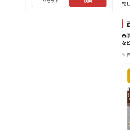
リセット
検索
較
西
な
※ 