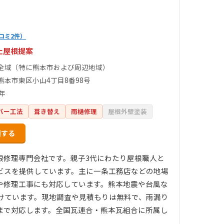
コミ2件）
た屋根提案
全域（特に熊本市および周辺地域）
熊本市東区小山4丁目8番98号
年
バー工法
葺き替え
雨樋修理
屋根外壁塗装
頼する
根修理専門会社です。親子3代にわたり屋根職人と
ビスを提供しています。主に一条工務店などの地場
や修理工事にも対応しています。熊本地震や台風な
けています。現地調査や見積もりは無料で、雨漏り
まで対応します。全国瓦連合・熊本瓦組合に所属し