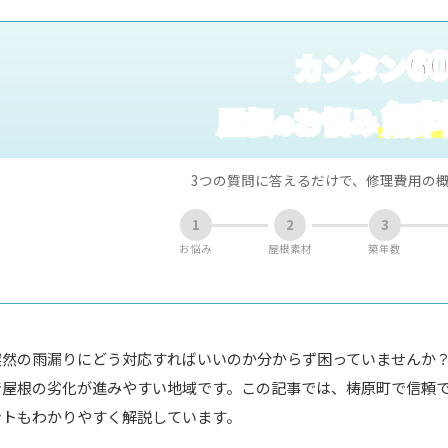
6
カンタン
無
屋根
お悩み
の
3つの質問に答えるだけで、修理費用の
1
2
3
お悩み
屋根素材
築年数
突然の雨漏りにどう対応すればいいのか分からず困っていませんか
で屋根の劣化が進みやすい地域です。この記事では、梼原町で信頼
ントもわかりやすく解説しています。