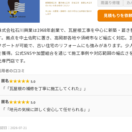
雨漏り修理
カ
見積もりを依
株式会社石川興業は1968年創業で、瓦屋根工事を中心に新築・葺
す。拠点を中土佐町に置き、高岡郡各地や須崎市など幅広く対応。
サポートが可能で、古い住宅のリフォームにも強みがあります。少
を獲得。公式SNSや加盟組合を通じて施工事例や対応範囲の幅広さ
元専門店です。
利用者の口コミ
★
★
★
★
★
匿名
5.0
「「瓦屋根の補修を丁寧に施工してくれた」」
★
★
★
★
★
匿名
5.0
「「地元の気候に詳しく安心して任せられる」」
認日：2026-07-21