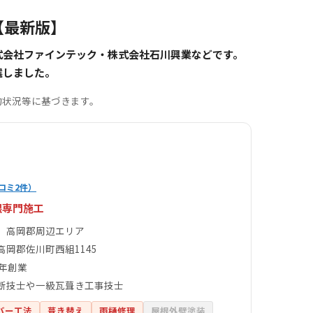
【最新版】
式会社ファインテック・株式会社石川興業などです。
選しました。
約状況等に基づきます。
コミ2件）
根専門施工
、高岡郡周辺エリア
高岡郡佐川町西組1145
0年創業
断技士や一級瓦葺き工事技士
バー工法
葺き替え
雨樋修理
屋根外壁塗装