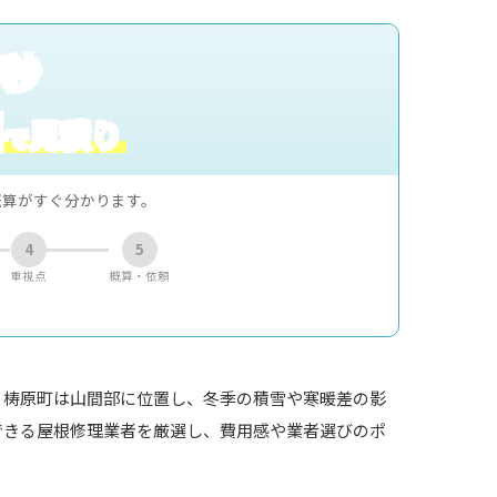
0秒
料
見積り
で
概算がすぐ分かります。
4
5
重視点
概算・依頼
？梼原町は山間部に位置し、冬季の積雪や寒暖差の影
できる屋根修理業者を厳選し、費用感や業者選びのポ