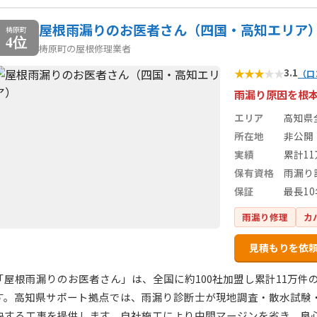
屋根雨漏りのお医者さん（四国・高知エリア
梼原町
4位
梼原町の屋根修理業者
★
★
★
★
★
3.1
（口
雨漏り原因を根本
エリア
高知県
所在地
非公開
実績
累計1
保有資格
雨漏り
保証
最長1
雨漏り修理
カ
見積もりを依
「屋根雨漏りのお医者さん」は、全国に約100社加盟し累計11万
す。高知県サポート拠点では、雨漏り診断士が現地調査・散水試験
決する工事を提供します。自社施工により中間マージンを省き、良心