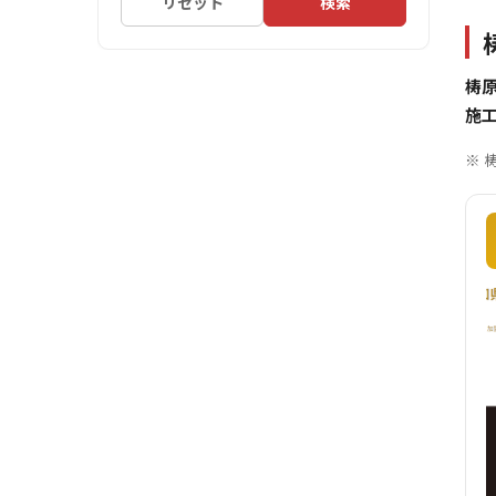
リセット
検索
梼
施
※ 