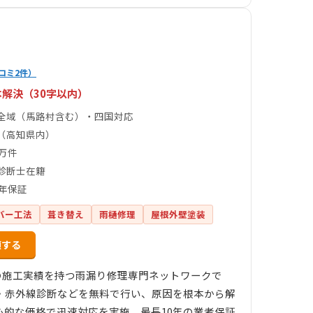
）
コミ2件）
解決（30字以内）
全域（馬路村含む）・四国対応
（高知県内）
1万件
診断士在籍
0年保証
バー工法
葺き替え
雨樋修理
屋根外壁塗装
頼する
件の施工実績を持つ雨漏り修理専門ネットワークで
・赤外線診断などを無料で行い、原因を根本から解
的な価格で迅速対応を実施。最長10年の業者保証