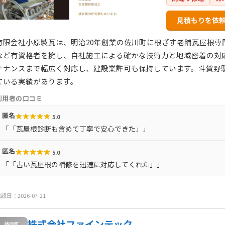
見積もりを依
有限会社小原製瓦は、明治20年創業の佐川町に根ざす老舗瓦屋根専
など有資格者を擁し、自社施工による確かな技術力と地域密着の対
テナンスまで幅広く対応し、建設業許可も保持しています。斗賀野
ている実績があります。
利用者の口コミ
★
★
★
★
★
匿名
5.0
「「瓦屋根診断も含めて丁寧で安心できた」」
★
★
★
★
★
匿名
5.0
「「古い瓦屋根の補修を迅速に対応してくれた」」
認日：2026-07-21
株式会社ファインテック
梼原町