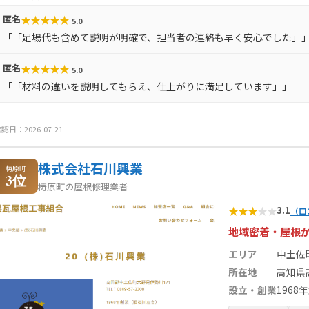
★
★
★
★
★
匿名
5.0
「「足場代も含めて説明が明確で、担当者の連絡も早く安心でした」
★
★
★
★
★
匿名
5.0
「「材料の違いを説明してもらえ、仕上がりに満足しています」」
認日：2026-07-21
株式会社石川興業
梼原町
3位
梼原町の屋根修理業者
★
★
★
★
★
3.1
（口
地域密着・屋根
エリア
中土佐
所在地
高知県
設立・創業
1968