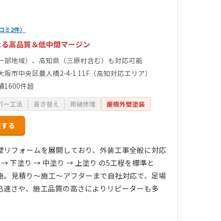
コミ2件）
よる高品質＆低中間マージン
一部地域）、高知県（三原村含む）も対応可能
大阪市中央区農人橋2-4-1 11F（高知対応エリア）
1600件超
バー工法
葺き替え
雨樋修理
屋根外壁塗装
頼する
壁リフォームを展開しており、外装工事全般に対応
 下塗り → 中塗り → 上塗り の5工程を標準と
施。見積り～施工～アフターまで自社対応で、足場
迅速さや、施工品質の高さによりリピーターも多