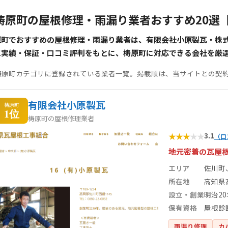
梼原町の屋根修理・雨漏り業者おすすめ20選
原町でおすすめの屋根修理・雨漏り業者は、有限会社小原製瓦・株
工実績・保証・口コミ評判をもとに、梼原町に対応できる会社を厳
梼原町カテゴリに登録されている業者一覧。掲載順は、当サイトとの契
有限会社小原製瓦
梼原町
1位
梼原町の屋根修理業者
★
★
★
★
★
3.1
（口
地元密着の瓦屋
エリア
佐川町
所在地
高知県
設立・創業
明治2
保有資格
屋根診
雨漏り修理
カ