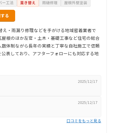
バー工法
葺き替え
雨樋修理
屋根外壁塗装
頼する
き替え・雨漏り修理などを手がける地域密着業者で
瓦屋根のほか左官・土木・基礎工事など住宅の総合
人数体制ながら長年の実績と丁寧な自社施工で信頼
を公表しており、アフターフォローにも対応する地
2025/12/17
2025/12/17
口コミをもっと見る