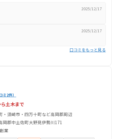
2025/12/17
」
2025/12/17
口コミをもっと見る
コミ2件）
から土木まで
町・須崎市・四万十町など高岡郡周辺
高岡郡中土佐町大野見伊勢川171
年創業