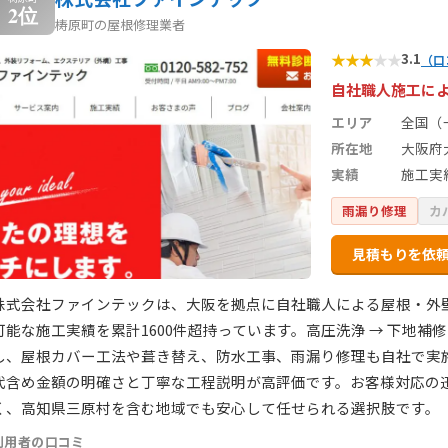
2位
梼原町の屋根修理業者
★
★
★
★
★
3.1
（口
自社職人施工に
エリア
全国（
所在地
大阪府
実績
施工実績
雨漏り修理
カ
見積もりを依
株式会社ファインテックは、大阪を拠点に自社職人による屋根・外
可能な施工実績を累計1600件超持っています。高圧洗浄 → 下地補修 →
し、屋根カバー工法や葺き替え、防水工事、雨漏り修理も自社で実
代含め金額の明確さと丁寧な工程説明が高評価です。お客様対応の
く、高知県三原村を含む地域でも安心して任せられる選択肢です。
利用者の口コミ