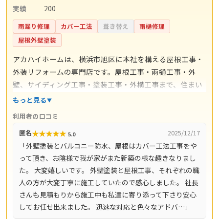
実績
200
雨漏り修理
カバー工法
葺き替え
雨樋修理
屋根外壁塗装
アカハイホームは、横浜市旭区に本社を構える屋根工事・
外装リフォームの専門店です。屋根工事・雨樋工事・外
壁、サイディング工事・塗装工事・外構工事まで、住まい
の外まわり全般をワンストップで手掛けています。施工は
もっと見る
代表の吉良誠晃氏自身が責任を持って行い、下請けに任せ
利用者の口コミ
ない体制で品質を守っているのが特徴。対人・対物賠償責
★
★
★
★
★
匿名
2025/12/17
5.0
任保険（AIG損保の工事保険）に加入しており、万一の備
「外壁塗装とバルコニー防水、屋根はカバー工法工事をや
えも明確です。無料点検・無料ヒアリング・無料お見積も
って頂き、お陰様で我が家がまた新築の様な趣きなりまし
りに対応し、営業時間は9時〜18時（不定休）。横浜市・
た。 大変嬉しいです。 外壁塗装と屋根工事、それぞれの職
川崎市・相模原市をはじめ神奈川県全域（33市町村）と東
人の方が大変丁寧に施工していたので感心しました。 社長
京都23区で対応しています。
さんも見積もりから施工中も私達に寄り添って下さり安心
してお任せ出来ました。 迅速な対応と色々なアドバ…」