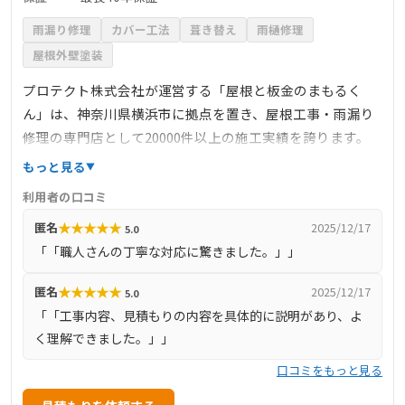
雨漏り修理
カバー工法
葺き替え
雨樋修理
屋根外壁塗装
プロテクト株式会社が運営する「屋根と板金のまもるく
ん」は、神奈川県横浜市に拠点を置き、屋根工事・雨漏り
修理の専門店として20000件以上の施工実績を誇ります。
自社職人による高品質な施工と、独自の仕入れルートや資
もっと見る
材の大量発注により、コストダウンを実現しています。お
利用者の口コミ
客様の負担を極限まで減らし、工事箇所ごとの費用を明確
★
★
★
★
★
匿名
2025/12/17
5.0
に提示することで、安心してご依頼いただけます。また、
「「職人さんの丁寧な対応に驚きました。」」
全ての工事に対して年に一回の無料訪問検診や最長40年の
保証を提供し、アフターフォローも充実しています。神奈
★
★
★
★
★
匿名
2025/12/17
5.0
川県全域および東京都の一部を対応エリアとしており、地
「「工事内容、見積もりの内容を具体的に説明があり、よ
域密着型のサービスを展開しています。
く理解できました。」」
口コミをもっと見る