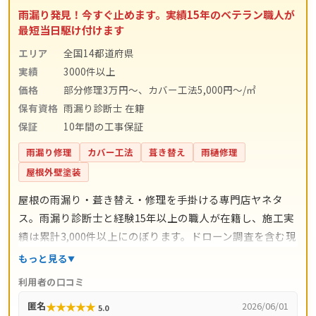
雨漏り発見！今すぐ止めます。実績15年のベテラン職人が
最短当日駆け付けます
エリア
全国14都道府県
実績
3000件以上
価格
部分修理3万円～、カバー工法5,000円～/㎡
保有資格
雨漏り診断士 在籍
保証
10年間の工事保証
雨漏り修理
カバー工法
葺き替え
雨樋修理
屋根外壁塗装
屋根の雨漏り・葺き替え・修理を手掛ける専門店ヤネタ
ス。雨漏り診断士と経験15年以上の職人が在籍し、施工実
績は累計3,000件以上にのぼります。ドローン調査を含む現
地調査・お見積り・出張費は無料。瓦ずれ直し1,500円〜/
もっと見る
㎡、スレート交換5,000円〜/枚、屋根葺き替え9,800円〜/
利用者の口コミ
㎡と料金の目安が明確で、自社職人の直接施工により中間
★
★
★
★
★
匿名
2026/06/01
5.0
マージンがかかりません。施工後は10年間の工事保証付