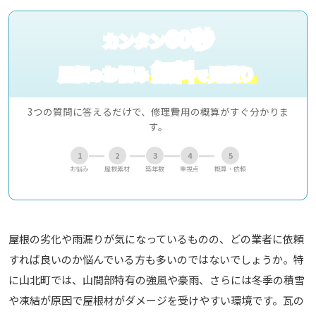
60秒
カンタン
無料
屋根
お悩み
見積り
の
で
3つの質問に答えるだけで、修理費用の概算がすぐ分かりま
す。
1
2
3
4
5
お悩み
屋根素材
築年数
重視点
概算・依頼
屋根の劣化や雨漏りが気になっているものの、どの業者に依頼
すれば良いのか悩んでいる方も多いのではないでしょうか。特
に山北町では、山間部特有の強風や豪雨、さらには冬季の積雪
や凍結が原因で屋根材がダメージを受けやすい環境です。瓦の