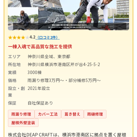
★
★
★
★
★
4.2
（口コミ2件）
一棟入魂で高品質な施工を提供
エリア
神奈川県全域、東京都
所在地
神奈川県横浜市港南区芹が谷4-25-5-2
実績
3000棟
価格
雨漏り修理3万円〜・部分補修5万円〜
設立・創
2021年設立
業
保証
自社保証あり
雨漏り修理
カバー工法
葺き替え
雨樋修理
屋根外壁塗装
株式会社DEAP CRAFTは、横浜市港南区に拠点を置く屋根