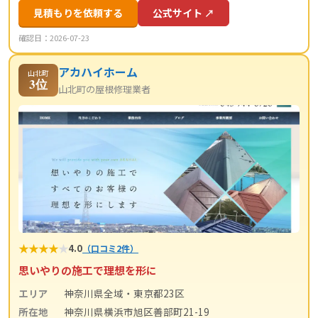
見積もりを依頼する
公式サイト ↗
確認日：2026-07-23
アカハイホーム
山北町
3位
山北町の屋根修理業者
★
★
★
★
★
4.0
（口コミ2件）
思いやりの施工で理想を形に
エリア
神奈川県全域・東京都23区
所在地
神奈川県横浜市旭区善部町21-19