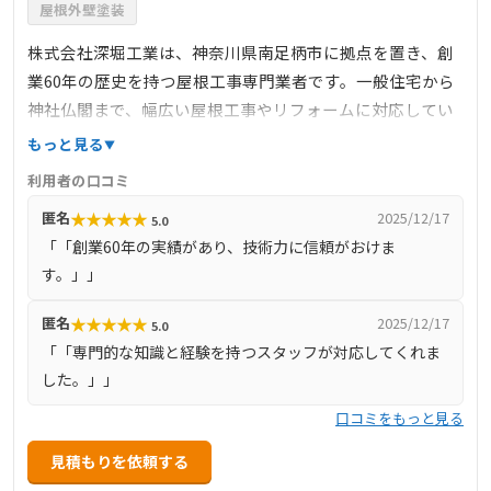
屋根外壁塗装
株式会社深堀工業は、神奈川県南足柄市に拠点を置き、創
業60年の歴史を持つ屋根工事専門業者です。一般住宅から
神社仏閣まで、幅広い屋根工事やリフォームに対応してい
ます。特に、専門的な知識と技術を要する神社仏閣の屋根
もっと見る
工事にも対応しており、その技術力には定評があります。
利用者の口コミ
南足柄市を中心に、小田原市、箱根町、大井町、開成町、
★
★
★
★
★
匿名
2025/12/17
5.0
松田町、山北町、秦野市まで幅広いエリアでサービスを提
「「創業60年の実績があり、技術力に信頼がおけま
供しています。お客様の屋根に関するお悩みに対し、迅速
す。」」
かつ丁寧な対応を心掛けています。
★
★
★
★
★
匿名
2025/12/17
5.0
「「専門的な知識と経験を持つスタッフが対応してくれま
した。」」
口コミをもっと見る
見積もりを依頼する