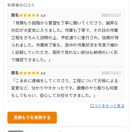
客様一人ひとりと真摯に向き合い、「お客様に感謝の気持
利用者の口コミ
ち」をモットーに、常にお客様の立場に立った技術提供を
★
★
★
★
★
匿名
2025/12/17
5.0
心掛けています。小規模な会社ならではのフットワークの
「見積もり段階から要望を丁寧に聞いてくださり、誠実な
軽さと、誠実な対応で、多くのお客様から信頼を得ていま
対応が大変気に入りました。作業も丁寧で、その日の作業
す。
工程をきちんと説明の上、予定通りに進行され、信頼が得
られました。作業終了後も、途中の作業状況を写真で細か
く記録していただき、高所で見れない部分も納得のいく形
で確認できました。」
★
★
★
★
★
匿名
2025/12/17
5.0
「こまめに連絡をしてくださり、工程について天候による
変更など、分かりやすかったです。画像のやり取りも何度
もしてもらい、安心してお任せできました。」
口コミをもっと見る
見積もりを依頼する