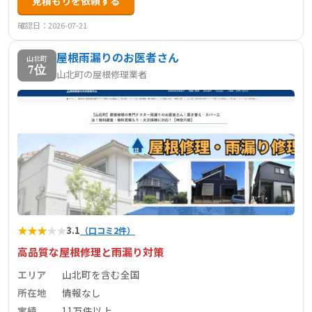
見積もりを依頼する
確認日：2026-07-21
屋根雨漏りのお医者さん
山北町
7位
山北町の屋根修理業者
★
★
★
★
★
3.1
（口コミ2件）
高品質な屋根修理と雨漏り対策
エリア
山北町を含む全国
所在地
情報なし
実績
11万件以上