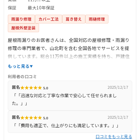
保証
最大10年保証
雨漏り修理
カバー工法
葺き替え
雨樋修理
屋根外壁塗装
屋根雨漏りのお医者さんは、全国対応の屋根修理・雨漏り
修理の専門業者で、山北町を含む全国各地でサービスを提
供しています。総合11万件以上の施工実績を持ち、戸建住
宅はもちろん、ビル、店舗、公共施設など多岐にわたる建
もっと見る
物の修繕を手掛けています。最大10年の施工保証を提供
利用者の口コミ
し、経験豊富な職人が瓦屋根から板金屋根、金属屋根まで
★
★
★
★
★
匿名
2025/12/17
5.0
幅広い工法で対応します。カバー工法や部分修理など、必
「「迅速な対応と丁寧な作業で安心して任せられまし
要最低限のコストで効率的な修理を提案し、火災保険の申
た。」」
請サポートも行っています。調査・見積もりは基本無料
で、迅速かつ確実な対応を心掛けています。
★
★
★
★
★
匿名
2025/12/17
5.0
「「費用も適正で、仕上がりにも満足しています。」」
口コミをもっと見る