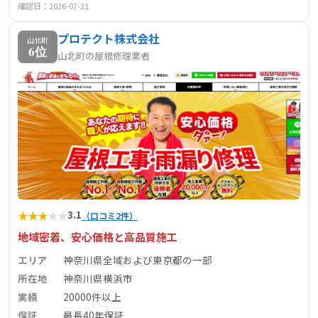
確認日：2026-07-21
プロテクト株式会社
山北町
6位
山北町の屋根修理業者
★
★
★
★
★
3.1
（口コミ2件）
地域密着、安心価格と高品質施工
エリア
神奈川県全域および東京都の一部
所在地
神奈川県横浜市
実績
20000件以上
保証
最長40年保証