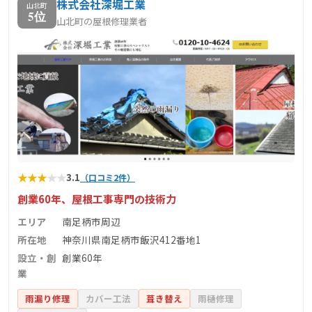
株式会社深堀工業
山北町
5位
山北町の屋根修理業者
★
★
★
★
★
3.1
（口コミ2件）
創業60年、屋根工事専門の技術力
エリア
南足柄市周辺
所在地
神奈川県南足柄市飯沢412番地1
設立・創
創業60年
業
雨漏り修理
カバー工法
葺き替え
雨樋修理