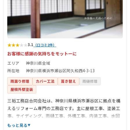
★
★
★
★
★
3.1
（口コミ2件）
お客様に感謝の気持ちをモットーに
エリア
神奈川県全域
所在地
神奈川県横浜市瀬谷区阿久和西4-3-13
雨漏り修理
カバー工法
葺き替え
雨樋修理
屋根外壁塗装
三裕工務店合同会社は、神奈川県横浜市瀬谷区に拠点を構
えるリフォーム専門の工務店です。主に屋根工事、塗装工
事、サイディング、雨樋工事、外構工事、内装工事、水回
り工事など、多岐にわたるサービスを提供しています。お
もっと見る