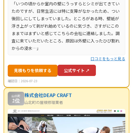
「いつの頃からか室内の壁にうっすらとシミが出てきてい
き。東京都・神奈川県・埼玉県・千葉県・茨城県・栃木
たのですが、日常生活には特に支障がなかったため、つい
県・群馬県など全国14都道府県に対応し、LINE・メールは
後回しにしてしまっていました。ところがある時、壁紙が
24時間受付、最短当日にお伺いします。
浮き上がって剥がれ始めているのに気づき、さすがにこの
ままではまずいと感じてこちらの会社に連絡しました。調
査に来ていただいたところ、原因は外壁に入ったひび割れ
からの浸水…」
口コミをもっと見る
見積もりを依頼する
公式サイト ↗
確認日：2026-07-23
株式会社DEAP CRAFT
山北町
2位
山北町の屋根修理業者