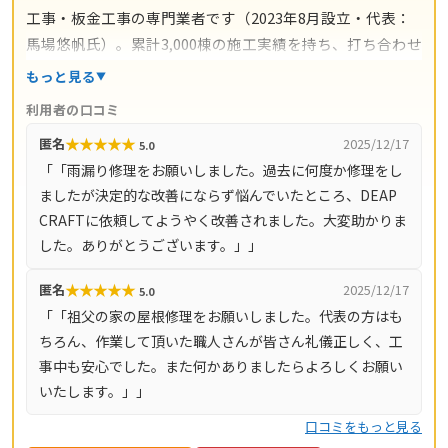
工事・板金工事の専門業者です（2023年8月設立・代表：
馬場悠帆氏）。累計3,000棟の施工実績を持ち、打ち合わせ
からアフターサポートまで自社スタッフが一貫対応。仲介
もっと見る
コストを抑えた適正価格と自社保証を掲げています。料金
利用者の口コミ
の目安は雨漏り修理3万円〜、屋根の部分補修5万円〜、棟
★
★
★
★
★
匿名
2025/12/17
5.0
板金交換10万円〜、屋根カバー工法80万円〜、葺き替え
「「雨漏り修理をお願いしました。過去に何度か修理をし
100万円〜。現地調査・お見積り・ご相談は無料で、最短
ましたが決定的な改善にならず悩んでいたところ、DEAP
即日対応も可能です（営業時間8時〜18時・月〜土）。対
CRAFTに依頼してようやく改善されました。大変助かりま
応エリアは神奈川県全域（33市町村）と東京都全域（23
した。ありがとうございます。」」
区・多摩地域）です。
★
★
★
★
★
匿名
2025/12/17
5.0
「「祖父の家の屋根修理をお願いしました。代表の方はも
ちろん、作業して頂いた職人さんが皆さん礼儀正しく、工
事中も安心でした。また何かありましたらよろしくお願い
いたします。」」
口コミをもっと見る