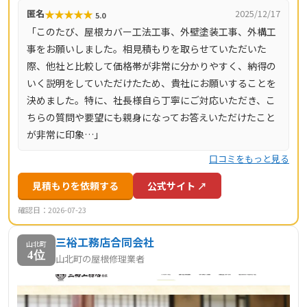
★
★
★
★
★
匿名
2025/12/17
5.0
「このたび、屋根カバー工法工事、外壁塗装工事、外構工
事をお願いしました。相見積もりを取らせていただいた
際、他社と比較して価格帯が非常に分かりやすく、納得の
いく説明をしていただけたため、貴社にお願いすることを
決めました。特に、社長様自ら丁寧にご対応いただき、こ
ちらの質問や要望にも親身になってお答えいただけたこと
が非常に印象…」
口コミをもっと見る
見積もりを依頼する
公式サイト ↗
確認日：2026-07-23
三裕工務店合同会社
山北町
4位
山北町の屋根修理業者