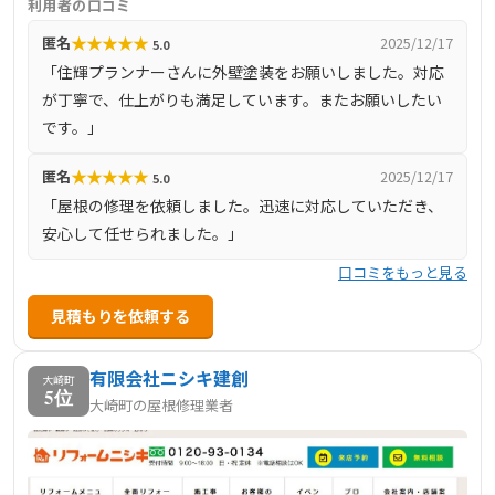
利用者の口コミ
しています。社名の「住輝（おき）」には、住まいを美し
★
★
★
★
★
匿名
2025/12/17
5.0
く輝かせるだけでなく、リフォームを通じて暮らしを豊か
「住輝プランナーさんに外壁塗装をお願いしました。対応
にし、家族の想い出や繋がりが色褪せることなく輝き続け
が丁寧で、仕上がりも満足しています。またお願いしたい
るお手伝いをしたいという想いが込められています。無料
です。」
相談や無料見積もりも実施しており、お客様のニーズに合
わせた最適なプランを提案しています。
★
★
★
★
★
匿名
2025/12/17
5.0
「屋根の修理を依頼しました。迅速に対応していただき、
安心して任せられました。」
口コミをもっと見る
見積もりを依頼する
有限会社ニシキ建創
大崎町
5位
大崎町の屋根修理業者