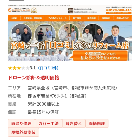
★
★
★
★
★
3.1
（口コミ2件）
ドローン診断＆透明価格
エリア
宮崎県全域（宮崎市、都城市ほか南九州広域）
所在地
都城市若葉町63‑3‑1（都城店）
実績
累計2000棟以上
保証
最長15年の保証
雨漏り修理
カバー工法
葺き替え
雨樋修理
屋根外壁塗装