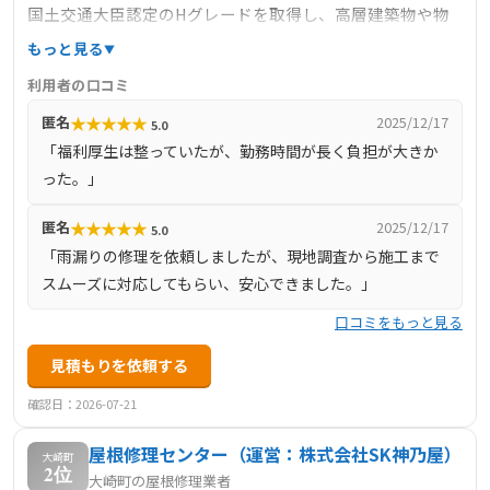
国土交通大臣認定のHグレードを取得し、高層建築物や物
流施設など大型案件にも携わっています。CADによる高精
もっと見る
度な設計から、大型工場での一貫生産体制、高度な溶接技
利用者の口コミ
術を駆使しており、顧客の多様なニーズに応えられる技術
★
★
★
★
★
匿名
2025/12/17
5.0
力が強みです。熊本県内の公共施設から民間プロジェクト
「福利厚生は整っていたが、勤務時間が長く負担が大きか
まで幅広く実績を持ち、信頼される施工力で地域の発展に
った。」
貢献しています。
★
★
★
★
★
匿名
2025/12/17
5.0
「雨漏りの修理を依頼しましたが、現地調査から施工まで
スムーズに対応してもらい、安心できました。」
口コミをもっと見る
見積もりを依頼する
確認日：2026-07-21
屋根修理センター（運営：株式会社SK神乃屋）
大崎町
2位
大崎町の屋根修理業者