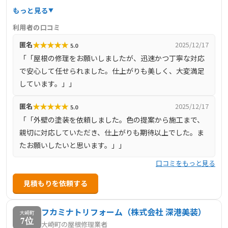
施工など、幅広い建物工事を手掛けており、特に伝統的な
もっと見る
建築様式や急勾配の屋根にも対応可能です。ドローンを活
利用者の口コミ
用した現地調査により、3階建てや点検が困難な箇所でも的
★
★
★
★
★
匿名
2025/12/17
5.0
確な診断を実施し、火災保険の申請サポートも行っていま
「「屋根の修理をお願いしましたが、迅速かつ丁寧な対応
す。「適正な工事を適正な価格で」をモットーに、お客様
で安心して任せられました。仕上がりも美しく、大変満足
のニーズに合わせた最適なプランを提案し、経験豊富な職
しています。」」
人が丁寧な施工を行います。無料相談・見積もりも受け付
けており、安心して依頼できる地域密着型の企業です。
★
★
★
★
★
匿名
2025/12/17
5.0
「「外壁の塗装を依頼しました。色の提案から施工まで、
親切に対応していただき、仕上がりも期待以上でした。ま
たお願いしたいと思います。」」
口コミをもっと見る
見積もりを依頼する
フカミナトリフォーム（株式会社 深港美装）
大崎町
7位
大崎町の屋根修理業者