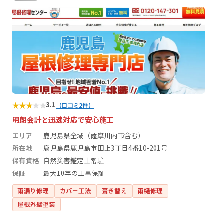
★
★
★
★
★
3.1
（口コミ2件）
明朗会計と迅速対応で安心施工
エリア
鹿児島県全域（薩摩川内市含む）
所在地
鹿児島県鹿児島市田上3丁目4番10-201号
保有資格
自然災害鑑定士常駐
保証
最大10年の工事保証
雨漏り修理
カバー工法
葺き替え
雨樋修理
屋根外壁塗装