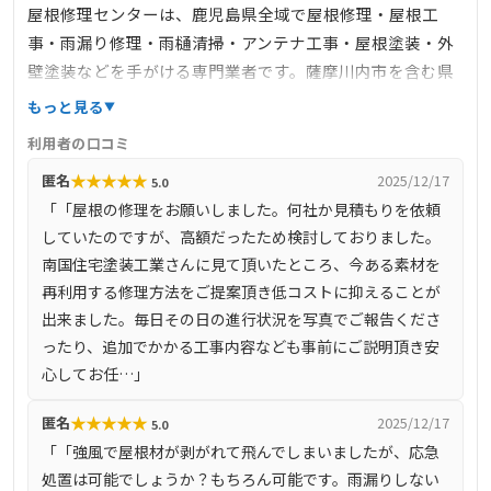
屋根修理センターは、鹿児島県全域で屋根修理・屋根工
事・雨漏り修理・雨樋清掃・アンテナ工事・屋根塗装・外
壁塗装などを手がける専門業者です。薩摩川内市を含む県
内全域に対応し、下見・点検・お見積りを無料で提供して
もっと見る
います。最大10年の工事保証があり、火災保険の活用によ
利用者の口コミ
る費用軽減のサポートも行っています。明朗会計を掲げ、
★
★
★
★
★
匿名
2025/12/17
5.0
契約後の追加料金は原則発生しません。自然災害鑑定士が
「「屋根の修理をお願いしました。何社か見積もりを依頼
常駐しており、迅速かつ丁寧な対応で地域の信頼を得てい
していたのですが、高額だったため検討しておりました。
ます。
南国住宅塗装工業さんに見て頂いたところ、今ある素材を
再利用する修理方法をご提案頂き低コストに抑えることが
出来ました。毎日その日の進行状況を写真でご報告くださ
ったり、追加でかかる工事内容なども事前にご説明頂き安
心してお任…」
★
★
★
★
★
匿名
2025/12/17
5.0
「「強風で屋根材が剥がれて飛んでしまいましたが、応急
処置は可能でしょうか？もちろん可能です。雨漏りしない