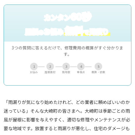
60秒
カンタン
無料
屋根
お悩み
見積り
の
で
3つの質問に答えるだけで、修理費用の概算がすぐ分かりま
す。
1
2
3
4
5
お悩み
屋根素材
築年数
重視点
概算・依頼
「雨漏りが気になり始めたけれど、どの業者に頼めばいいのか
迷っている」そんな大崎町の皆さまへ。大崎町は季節ごとの雨
風が屋根に影響を与えやすく、適切な修理やメンテナンスが必
要な地域です。放置すると雨漏りが悪化し、住宅のダメージも