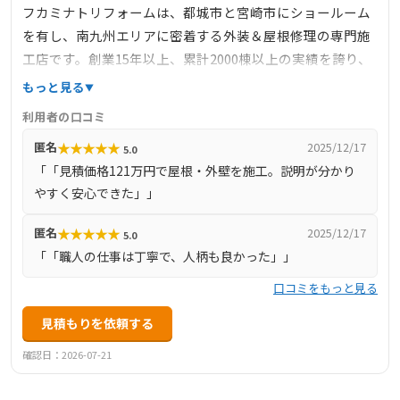
フカミナトリフォームは、都城市と宮崎市にショールーム
を有し、南九州エリアに密着する外装＆屋根修理の専門施
工店です。創業15年以上、累計2000棟以上の実績を誇り、
自社職人による無料屋根・外壁点検（ドローン活用）、見
もっと見る
積書・診断写真付きの報告、必要な施工だけを提案する丁
利用者の口コミ
寧な姿勢が信頼を集めています。屋根塗装、雨漏り修理、
★
★
★
★
★
匿名
2025/12/17
5.0
板金工事、カバー工法、瓦補修など幅広い工事に対応し、
「「見積価格121万円で屋根・外壁を施工。説明が分かり
最長15年の保証＋アフターフォロー体制も充実。大手より
やすく安心できた」」
低価格ながら、品質・透明性・迅速対応を兼ね備え、相見
積もり先としてもおすすめできる施工店です。
★
★
★
★
★
匿名
2025/12/17
5.0
「「職人の仕事は丁寧で、人柄も良かった」」
口コミをもっと見る
見積もりを依頼する
確認日：2026-07-21