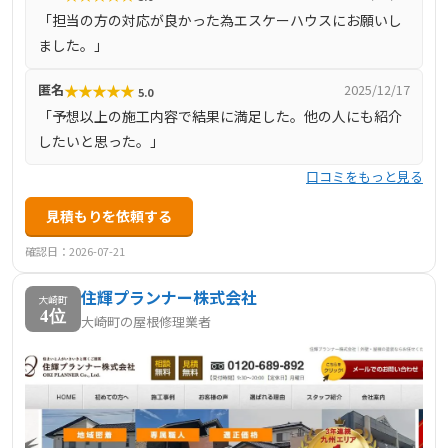
「担当の方の対応が良かった為エスケーハウスにお願いし
ました。」
★
★
★
★
★
匿名
2025/12/17
5.0
「予想以上の施工内容で結果に満足した。他の人にも紹介
したいと思った。」
口コミをもっと見る
見積もりを依頼する
確認日：2026-07-21
住輝プランナー株式会社
大崎町
4位
大崎町の屋根修理業者