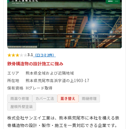
★
★
★
★
★
3.1
（口コミ2件）
鉄骨構造物の設計施工に強み
エリア
熊本県全域および近隣地域
所在地
熊本県荒尾市高浜字道の上1903-17
保有資格
Hグレード取得
雨漏り修理
カバー工法
葺き替え
雨樋修理
屋根外壁塗装
株式会社サンエイ工業は、熊本県荒尾市に本社を構える鉄
骨構造物の設計・製作・施工を一貫対応できる企業です。