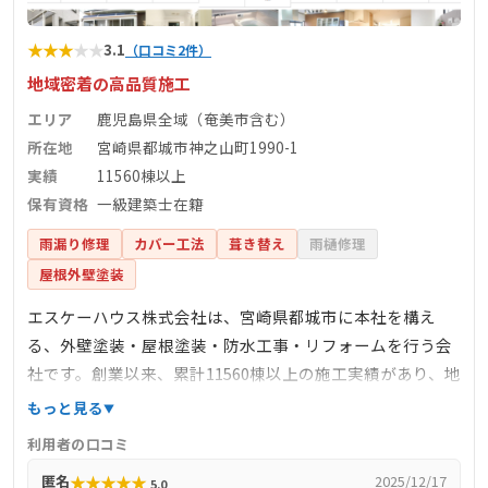
★
★
★
★
★
3.1
（口コミ2件）
地域密着の高品質施工
エリア
鹿児島県全域（奄美市含む）
所在地
宮崎県都城市神之山町1990-1
実績
11560棟以上
保有資格
一級建築士在籍
雨漏り修理
カバー工法
葺き替え
雨樋修理
屋根外壁塗装
エスケーハウス株式会社は、宮崎県都城市に本社を構え
る、外壁塗装・屋根塗装・防水工事・リフォームを行う会
社です。創業以来、累計11560棟以上の施工実績があり、地
域密着型のサービスを提供しています。経験豊富な一級建
もっと見る
築士が在籍し、お客様の大切な建物を美しく塗り替えま
利用者の口コミ
す。保証やアフターフォローも万全で、ご満足いただける
★
★
★
★
★
匿名
2025/12/17
5.0
リフォームをお約束します。