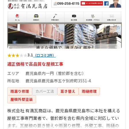
★
★
★
★
★
3.1
（口コミ2件）
適正価格で高品質な屋根工事
エリア
鹿児島県内一円（曽於郡を含む）
所在地
鹿児島県鹿児島市五ケ別府町3551-4
雨漏り修理
カバー工法
葺き替え
雨樋修理
屋根外壁塗装
株式会社 有満瓦商店は、鹿児島県鹿児島市に本社を構える
屋根工事専門業者で、曽於郡を含む県内全域に対応してい
ます。瓦屋根の葺き替えや雨漏り修理、外壁工事、雨樋の