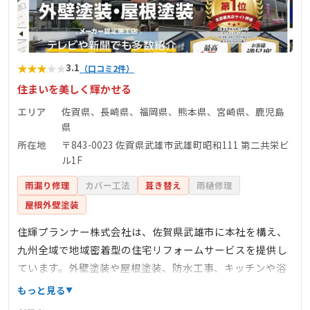
★
★
★
★
★
3.1
（口コミ2件）
住まいを美しく輝かせる
エリア
佐賀県、長崎県、福岡県、熊本県、宮崎県、鹿児島
県
所在地
〒843-0023 佐賀県武雄市武雄町昭和111 第二共栄ビ
ル1F
雨漏り修理
カバー工法
葺き替え
雨樋修理
屋根外壁塗装
住輝プランナー株式会社は、佐賀県武雄市に本社を構え、
九州全域で地域密着型の住宅リフォームサービスを提供し
ています。外壁塗装や屋根塗装、防水工事、キッチンや浴
室などの水回り改修、クロスやフローリングの室内改修、
もっと見る
増改築やマンションの大規模修繕など、幅広い施工に対応