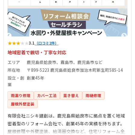
★
★
★
★
★
3.1
（口コミ2件）
地域密着で親切・丁寧な対応
エリア
鹿児島県姶良市、霧島市、鹿児島市など
所在地
〒899-5223 鹿児島県姶良市加治木町新生町585-14
設立・創
創業45年
業
雨漏り修理
カバー工法
葺き替え
雨樋修理
屋根外壁塗装
有限会社ニシキ建創は、鹿児島県姶良市に拠点を置く地域
密着型のリフォーム会社で、創業45年の実績を持ちます。
屋根修理や外壁塗装、給湯器交換など、住宅リフォーム全