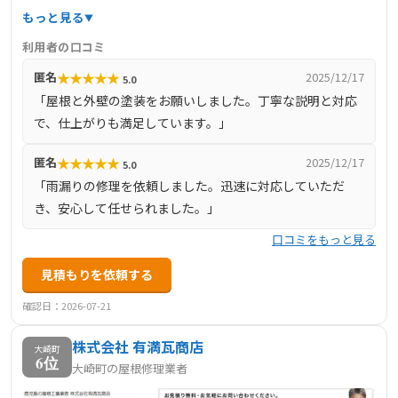
般に対応しています。親切・丁寧な対応を心がけ、お客様
もっと見る
のニーズに合わせた最適なプランを提案しています。施工
利用者の口コミ
前には無料相談を実施し、LINEやメールでの相談も可能で
★
★
★
★
★
匿名
2025/12/17
5.0
す。姶良郡を含む鹿児島県内全域に対応しており、地域の
「屋根と外壁の塗装をお願いしました。丁寧な説明と対応
皆様の快適な暮らしをサポートしています。
で、仕上がりも満足しています。」
★
★
★
★
★
匿名
2025/12/17
5.0
「雨漏りの修理を依頼しました。迅速に対応していただ
き、安心して任せられました。」
口コミをもっと見る
見積もりを依頼する
確認日：2026-07-21
株式会社 有満瓦商店
大崎町
6位
大崎町の屋根修理業者