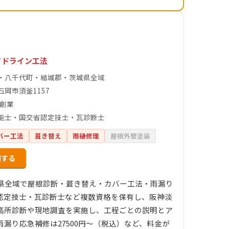
イドライン工法
・八千代町・結城郡・茨城県全域
石岡市須釜1157
年創業
能士・国交省認定技士・瓦診断士
バー工法
葺き替え
雨樋修理
屋根外壁塗装
頼する
城県全域で屋根診断・葺き替え・カバー工法・雨漏り
認定技士・瓦診断士など複数資格を保有し、阪神淡
高所診断や現地調査を実施し、工程ごとの説明とア
雨漏り応急補修は27500円～（税込）など、料金が