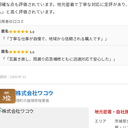
明確な点も評価されています。地元密着で丁寧な対応に定評があり
人」と高く評価されています。
利用者の口コミ
★
★
★
★
★
匿名
5.0
「「丁寧な仕事が自慢で、地域から信頼される職人です」」
★
★
★
★
★
匿名
5.0
「「瓦葺き直し、雨漏り応急補修ともに迅速対応で安心した」」
認日：2026-07-21
株式会社ワコウ
境町
3位
境町の屋根修理業者
地元密着・自社
エリア
茨城県
根・リ