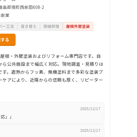
猿島郡境町西泉田608‑2
年創業
バー工法
葺き替え
雨樋修理
屋根外壁塗装
頼する
の屋根・外壁塗装およびリフォーム専門店です。自
から公共施設まで幅広く対応。現地調査・見積りは
です。遮熱からフッ素、無機塗料まで多彩な塗装プ
ーケアにより、近隣からの信頼も厚く、リピーター
2025/12/17
対応」」
2025/12/17