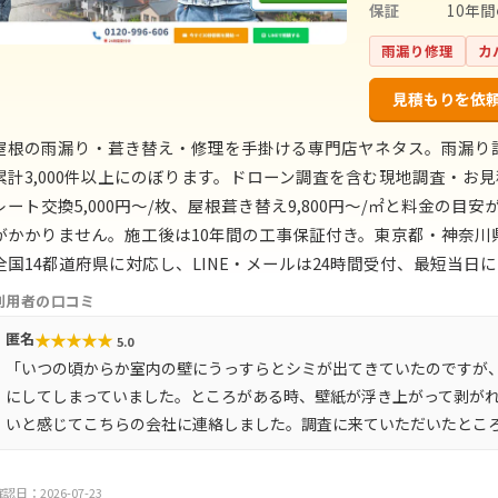
保証
10年
雨漏り修理
カ
見積もりを依
屋根の雨漏り・葺き替え・修理を手掛ける専門店ヤネタス。雨漏り
累計3,000件以上にのぼります。ドローン調査を含む現地調査・お見
レート交換5,000円〜/枚、屋根葺き替え9,800円〜/㎡と料金の
がかかりません。施工後は10年間の工事保証付き。東京都・神奈
全国14都道府県に対応し、LINE・メールは24時間受付、最短当日
利用者の口コミ
★
★
★
★
★
匿名
5.0
「いつの頃からか室内の壁にうっすらとシミが出てきていたのですが
にしてしまっていました。ところがある時、壁紙が浮き上がって剥が
いと感じてこちらの会社に連絡しました。調査に来ていただいたとこ
認日：2026-07-23