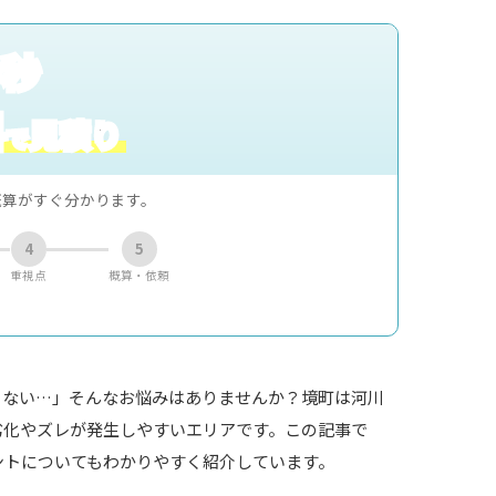
0秒
料
見積り
で
概算がすぐ分かります。
4
5
重視点
概算・依頼
らない…」そんなお悩みはありませんか？境町は河川
劣化やズレが発生しやすいエリアです。この記事で
ントについてもわかりやすく紹介しています。