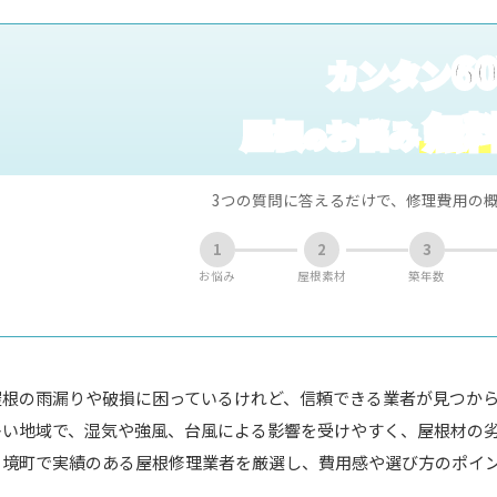
6
カンタン
無
屋根
お悩み
の
3つの質問に答えるだけで、修理費用の
1
2
3
お悩み
屋根素材
築年数
屋根の雨漏りや破損に困っているけれど、信頼できる業者が見つか
多い地域で、湿気や強風、台風による影響を受けやすく、屋根材の
、境町で実績のある屋根修理業者を厳選し、費用感や選び方のポイ