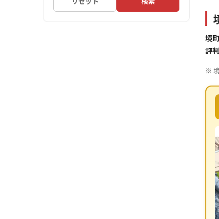
リセット
検索
境
評
※ 