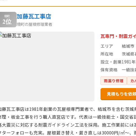
加藤瓦工事店
境町
2位
境町の屋根修理業者
瓦専門・耐震ガ
エリア
結城市
所在地
茨城県
設立・創業
1981
保有資格
一級技
雨漏り修理
カ
見積もりを依
加藤瓦工事店は1981年創業の瓦屋根専門業者で、結城市を含む茨
修理・板金工事を行う職人直営店です。代表は一級技能士・国交省
路大震災に対応する耐震ガイドライン工法を採用。施工作業前には
フターフォローも充実。屋根葺き替え・葺き直しは30000円/㎡～、