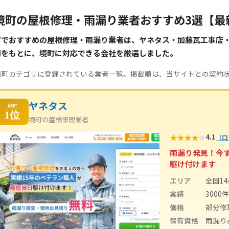
境町の屋根修理・雨漏り業者おすすめ3選【最
町でおすすめの屋根修理・雨漏り業者は、ヤネタス・加藤瓦工事店
判をもとに、境町に対応できる会社を厳選しました。
境町カテゴリに登録されている業者一覧。掲載順は、当サイトとの契約
ヤネタス
境町
1位
境町の屋根修理業者
★
★
★
★
★
4.1
（口
雨漏り発見！今
駆け付けます
エリア
全国1
実績
3000
価格
部分修
保有資格
雨漏り