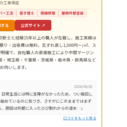
間の工事保証
バー工法
葺き替え
雨樋修理
屋根外壁塗装
頼する
公式サイト ↗
診断士と経験15年以上の職人が在籍し、施工実績は
積り・出張費は無料。瓦ずれ直し1,500円〜/㎡、ス
目安が明確で、自社職人の直接施工により中間マージン
川県・埼玉県・千葉県・茨城県・栃木県・群馬県など
にお伺いします。
2026/06/01
、日常生活には特に支障がなかったため、つい後回し
れ始めているのに気づき、さすがにこのままではまず
ろ、原因は外壁に入ったひび割れからの浸水…」
口コミをもっと見る