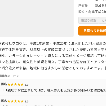
所在地
茨城県
設立・創業
平成2
雨漏り修理
カ
見積もりを依
株式会社ワコウは、平成2年創業・平成20年に法人化した地元密着
社施工体制を貫き、35年以上の実績に裏づけされた技術力で個人宅
無料。カラーシミュレーション導入による完成イメージ確認も可能
ランを提案し、耐久性と美観を両立。丁寧かつ迅速な施工とアフタ
や紹介注文が多数。地域に根ざす安心の業者としておすすめです。 |
利用者の口コミ
★
★
★
★
★
匿名
5.0
「「親切丁寧に工事して頂き、職人さんも元気があり細かい要望にも
★
★
★
★
★
匿名
5.0