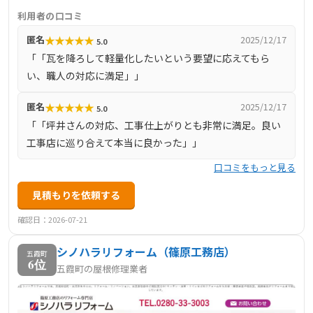
ンを用いた上空からの診断と、資格職人による丁寧な調査
利用者の口コミ
の結果、最小限の施工から全面メンテナンスまで柔軟に対
★
★
★
★
★
匿名
2025/12/17
5.0
応。さらに後の安心を支える10年保証サービスを導入。ブ
「「瓦を降ろして軽量化したいという要望に応えてもら
ログにはドローン撮影による施工事例を多数掲載し、施工
い、職人の対応に満足」」
品質の可視化に努めています。Googleや専門口コミサイト
でも「対応が早く、満足できる仕上がり」と高評価が寄せ
★
★
★
★
★
匿名
2025/12/17
5.0
られ、茨城県全域、特に五霞町周辺でも信頼を集める施工
「「坪井さんの対応、工事仕上がりとも非常に満足。良い
店です。 |
工事店に巡り合えて本当に良かった」」
口コミをもっと見る
見積もりを依頼する
確認日：2026-07-21
シノハラリフォーム（篠原工務店）
五霞町
6位
五霞町の屋根修理業者