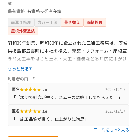
業
保有資格
有資格技術者在籍
雨漏り修理
カバー工法
葺き替え
雨樋修理
屋根外壁塗装
昭和39年創業、昭和63年に設立された三浦工務店は、茨城
県猿島郡五霞町に本社を構え、新築・リフォーム・屋根葺
き替え工事をはじめ土木・大工・舗装など多角的に手がけ
る総合建設業者です。施工実績42件のうち屋根工事7件を自
もっと見る
社施工で対応し、設計から施工、管理まで一貫体制。屋根
利用者の口コミ
葺き替えでは、コロニアル・瓦屋根から金属屋根への切替
★
★
★
★
★
匿名
2025/12/17
5.0
工事を多数実施（2024年12月実績） (株式会社三浦工務
「「親切で対応が早く、スムーズに施工してもらえた」」
店)。施工品質に加え、公共施設の改修実績や有資格技術者
在籍（ツクリンク情報） (ツクリンク)。電話対応・現地対
★
★
★
★
★
匿名
2025/12/17
5.0
応も柔軟で、地域で「親切・丁寧」との口コミ多数評価さ
「「施工品質が良く、仕上がりに満足」」
れており、屋根修理を含む住まいのトータルサポート業者
口コミをもっと見る
として信頼されています。 |