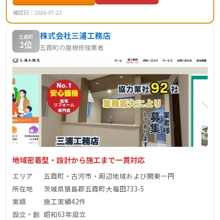
確認日：2026-07-23
株式会社三浦工務店
五霞町
2位
五霞町の屋根修理業者
地域密着型・設計から施工まで一貫対応
エリア
五霞町・古河市・周辺地域および関東一円
所在地
茨城県猿島郡五霞町大福田733‑5
実績
施工実績42件
設立・創
昭和63年設立