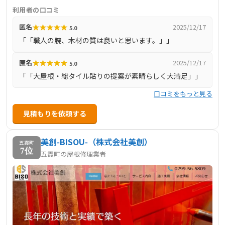
LIXILメンバーズコンテストで地域最優秀賞も受賞。自社設
利用者の口コミ
計・施工で、リノベーションから古民家改修まで幅広く対
★
★
★
★
★
匿名
2025/12/17
5.0
応。顧客の声では「大屋根や檜の家の提案が素晴らしい」
「「職人の腕、木材の質は良いと思います。」」
「職人の腕が良い」と評価される一方、対応にばらつきが
あり「営業は適当」との声もありますが、全体として地域
★
★
★
★
★
匿名
2025/12/17
5.0
密着と高品質な施工実績で信頼されています。 |
「「大屋根・総タイル貼りの提案が素晴らしく大満足」」
口コミをもっと見る
見積もりを依頼する
美創‑BISOU‑（株式会社美創）
五霞町
7位
五霞町の屋根修理業者