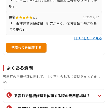
「「非常に丁寧な対応で満足。高齢母にも分かりやすく説
数公開中。口コミでも「非常に丁寧」「対応が迅速」「雪
明」」
害・雨樋修理に安心」など、高評価を得ています。屋根の
点検や雨漏り対応にお困りの方におすすめです。 |
★
★
★
★
★
匿名
2025/12/17
5.0
「「雪被害で雨樋破損。対応が早く、保険書類手続きも教
えて安心」」
口コミをもっと見る
見積もりを依頼する
よくある質問
五霞町の屋根修理に関して、よく寄せられるご質問をまとめまし
た。
五霞町で屋根修理を依頼する際の費用相場は？