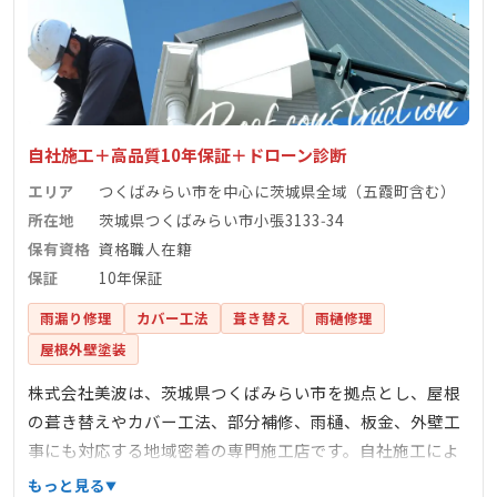
自社施工＋高品質10年保証＋ドローン診断
エリア
つくばみらい市を中心に茨城県全域（五霞町含む）
所在地
茨城県つくばみらい市小張3133‑34
保有資格
資格職人在籍
保証
10年保証
雨漏り修理
カバー工法
葺き替え
雨樋修理
屋根外壁塗装
株式会社美波は、茨城県つくばみらい市を拠点とし、屋根
の葺き替えやカバー工法、部分補修、雨樋、板金、外壁工
事にも対応する地域密着の専門施工店です。自社施工によ
り中間マージンを省き、迅速かつ適正価格で提供。ドロー
もっと見る