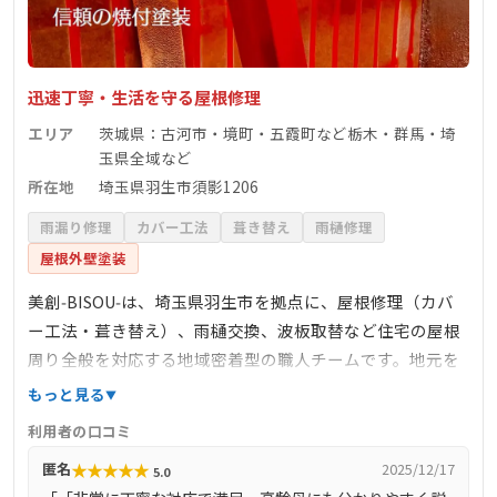
迅速丁寧・生活を守る屋根修理
エリア
茨城県：古河市・境町・五霞町など栃木・群馬・埼
玉県全域など
所在地
埼玉県羽生市須影1206
雨漏り修理
カバー工法
葺き替え
雨樋修理
屋根外壁塗装
美創‑BISOU‑は、埼玉県羽生市を拠点に、屋根修理（カバ
ー工法・葺き替え）、雨樋交換、波板取替など住宅の屋根
周り全般を対応する地域密着型の職人チームです。地元を
含む茨城県境町や古河市、五霞町などにも出張し対応。現
もっと見る
地調査から見積もり、施工まで自社一貫対応、保険申請サ
利用者の口コミ
ポートも含めた“安心できるサービス”を提供します。今ま
★
★
★
★
★
匿名
2025/12/17
5.0
でに大雪・雹害対応実績も豊富で、施工写真付きで事例多