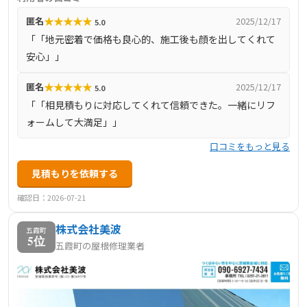
し、中間マージンのない自社施工と高品質施工保証で知ら
★
★
★
★
★
匿名
2025/12/17
5.0
れています。屋根修理では雨漏り対応・塗装・葺き替え・
「「地元密着で価格も良心的、施工後も顔を出してくれて
点検・補助金活用提案など多様なニーズに対応。スタッフ
安心」」
は建築・塗装・雨漏り診断などの資格保有者が在籍し、迅
速な無料診断と丁寧な工事を提供。Googleレビューや一括
★
★
★
★
★
匿名
2025/12/17
5.0
サイトでも「地元密着で価格が良心的」「アフターケアも
「「相見積もりに対応してくれて信頼できた。一緒にリフ
頻繁で安心」「相見積もりにも対応してくれて信頼でき
ォームして大満足」」
る」といった高評価の口コミがあります。五霞町を含む近
口コミをもっと見る
隣地域では特に信頼され、安心して任せられる工務店とし
ておすすめできます。 |
見積もりを依頼する
確認日：2026-07-21
株式会社美波
五霞町
5位
五霞町の屋根修理業者