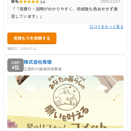
★
★
★
★
★
匿名
2025/12/17
5.0
して、確かな技術と対応力で多数の顧客に選ばれ続けてい
「「見積り・説明がわかりやすく、完成後も色あせせず満
ます
足しています」」
口コミをもっと見る
見積もりを依頼する
確認日：2026-07-21
株式会社有徳
五霞町
4位
五霞町の屋根修理業者