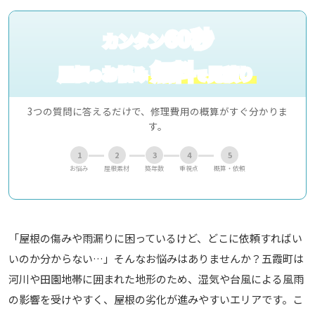
60秒
カンタン
無料
屋根
お悩み
見積り
の
で
3つの質問に答えるだけで、修理費用の概算がすぐ分かりま
す。
1
2
3
4
5
お悩み
屋根素材
築年数
重視点
概算・依頼
「屋根の傷みや雨漏りに困っているけど、どこに依頼すればい
いのか分からない…」そんなお悩みはありませんか？五霞町は
河川や田園地帯に囲まれた地形のため、湿気や台風による風雨
の影響を受けやすく、屋根の劣化が進みやすいエリアです。こ