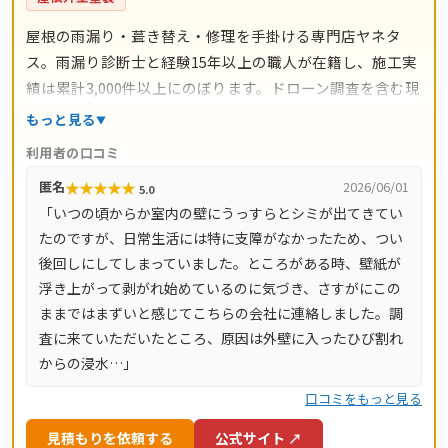
屋根の雨漏り・葺き替え・修理を手掛ける専門店ヤネタ
ス。雨漏り診断士と経験15年以上の職人が在籍し、施工実
績は累計3,000件以上にのぼります。ドローン調査を含む現
地調査・お見積り・出張費は無料。瓦ずれ直し1,500円〜/
もっと見る
㎡、スレート交換5,000円〜/枚、屋根葺き替え9,800円〜/
利用者の口コミ
㎡と料金の目安が明確で、自社職人の直接施工により中間
★
★
★
★
★
匿名
2026/06/01
5.0
マージンがかかりません。施工後は10年間の工事保証付
「いつの頃からか室内の壁にうっすらとシミが出てきてい
き。東京都・神奈川県・埼玉県・千葉県・茨城県・栃木
たのですが、日常生活には特に支障がなかったため、つい
県・群馬県など全国14都道府県に対応し、LINE・メールは
後回しにしてしまっていました。ところがある時、壁紙が
24時間受付、最短当日にお伺いします。
浮き上がって剥がれ始めているのに気づき、さすがにこの
ままではまずいと感じてこちらの会社に連絡しました。調
査に来ていただいたところ、原因は外壁に入ったひび割れ
からの浸水…」
口コミをもっと見る
見積もりを依頼する
公式サイト ↗