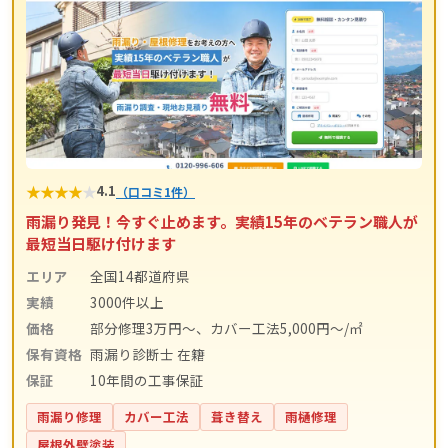
★
★
★
★
★
4.1
（口コミ1件）
雨漏り発見！今すぐ止めます。実績15年のベテラン職人が
最短当日駆け付けます
エリア
全国14都道府県
実績
3000件以上
価格
部分修理3万円～、カバー工法5,000円～/㎡
保有資格
雨漏り診断士 在籍
保証
10年間の工事保証
雨漏り修理
カバー工法
葺き替え
雨樋修理
屋根外壁塗装