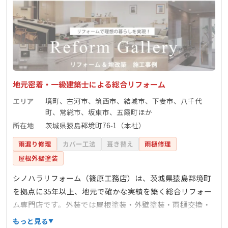
地元密着・一級建築士による総合リフォーム
エリア
境町、古河市、筑西市、結城市、下妻市、八千代
町、常総市、坂東市、五霞町ほか
所在地
茨城県猿島郡境町76‑1（本社）
雨漏り修理
カバー工法
葺き替え
雨樋修理
屋根外壁塗装
シノハラリフォーム（篠原工務店）は、茨城県猿島郡境町
を拠点に35年以上、地元で確かな実績を築く総合リフォー
ム専門店です。外装では屋根塗装・外壁塗装・雨樋交換・
防水工事などに対応し、無料の現地調査・見積りを提供。
もっと見る