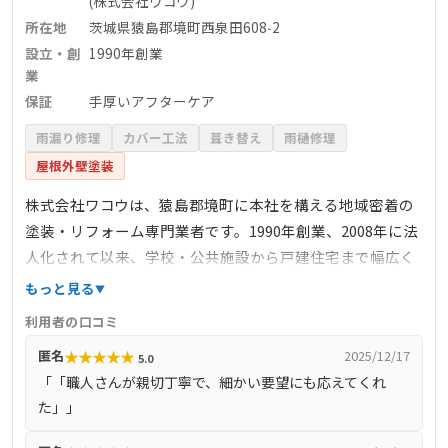
(株式会社ワコウ)
所在地
茨城県猿島郡境町西泉田608‑2
設立・創
1990年創業
業
保証
手厚いアフターケア
雨漏り修理
カバー工法
葺き替え
雨樋修理
屋根外壁塗装
株式会社ワコウは、猿島郡境町に本社を構える地域密着の
塗装・リフォーム専門業者です。1990年創業、2008年に法
人化されて以来、学校・公共施設から戸建住宅まで幅広く
手がけてきました。完全自社施工にこだわり、中間マージ
もっと見る
ンを排して適正価格・高品質を実現。カラーシミュレーシ
利用者の口コミ
ョンツールを無償提供し、完成イメージをビジュアルで確
★
★
★
★
★
匿名
2025/12/17
5.0
認できる提案力が好評です。屋根塗装、外壁塗装はもちろ
「「職人さんが親切丁寧で、細かい要望にも応えてくれ
ん、リフォーム全般・プラント・倉庫塗装にも対応。施工
た」」
後の定期メンテナンス、点検報告にも注力し、「手厚いア
フターケア」が強み。猿島郡で歴史のある信頼の専門店と