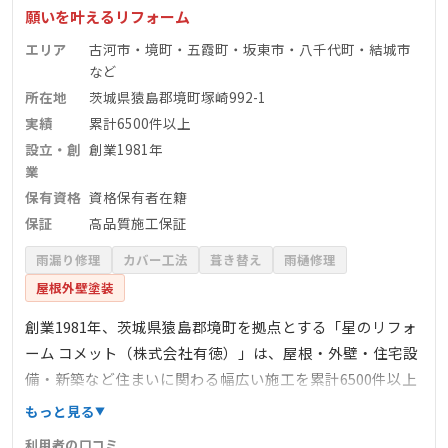
願いを叶えるリフォーム
エリア
古河市・境町・五霞町・坂東市・八千代町・結城市
など
所在地
茨城県猿島郡境町塚崎992-1
実績
累計6500件以上
設立・創
創業1981年
業
保有資格
資格保有者在籍
保証
高品質施工保証
雨漏り修理
カバー工法
葺き替え
雨樋修理
屋根外壁塗装
創業1981年、茨城県猿島郡境町を拠点とする「星のリフォ
ーム コメット（株式会社有徳）」は、屋根・外壁・住宅設
備・新築など住まいに関わる幅広い施工を累計6500件以上
手掛けてきた地域密着企業です。屋号には「願いを叶え
もっと見る
る」という理念が込められ、専門職人が現地調査を重視
利用者の口コミ