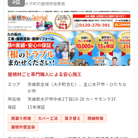
4位
大子町の屋根修理業者
屋根材ごと専門職人による安心施工
エリア
茨城県全域（大子町含む）、主に水戸市・ひたちな
か市
所在地
茨城県水戸市中央2丁目10‑26 カーサモンテ3F
保証
15年保証
雨漏り修理
カバー工法
葺き替え
雨樋修理
屋根外壁塗装