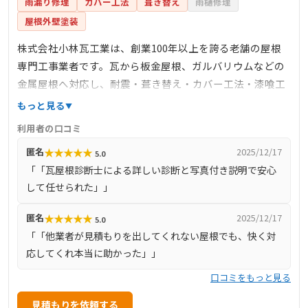
雨漏り修理
カバー工法
葺き替え
雨樋修理
屋根外壁塗装
株式会社小林瓦工業は、創業100年以上を誇る老舗の屋根
専門工事業者です。瓦から板金屋根、ガルバリウムなどの
金属屋根へ対応し、耐震・葺き替え・カバー工法・漆喰工
事・雨樋清掃など多彩なメンテナンスを実施。国家資格の
もっと見る
屋根診断士を複数名有し、無料での屋根診断・雨漏り緊急
利用者の口コミ
対応を常時提供しています。地域密着型の小規模経営で中
★
★
★
★
★
匿名
2025/12/17
5.0
間マージンを排除し、迅速丁寧な施工と安心の価格設定を
「「瓦屋根診断士による詳しい診断と写真付き説明で安心
実現。寺院や大型案件から一般住宅まで幅広く対応し、撮
して任せられた」」
影付き詳細診断で適切な提案を行うなど、地元に根差した
信頼性の高い工務店です。
★
★
★
★
★
匿名
2025/12/17
5.0
「「他業者が見積もりを出してくれない屋根でも、快く対
応してくれ本当に助かった」」
口コミをもっと見る
見積もりを依頼する