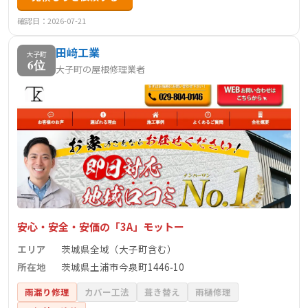
確認日：2026-07-21
田﨑工業
大子町
6位
大子町の屋根修理業者
安心・安全・安価の「3A」モットー
エリア
茨城県全域（大子町含む）
所在地
茨城県土浦市今泉町1446‑10
雨漏り修理
カバー工法
葺き替え
雨樋修理