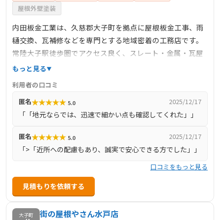
屋根外壁塗装
内田板金工業は、久慈郡大子町を拠点に屋根板金工事、雨
樋交換、瓦補修などを専門とする地域密着の工務店です。
常陸大子駅徒歩圏でアクセス良く、スレート・金属・瓦屋
根への対応実績があり、地元の小規模住宅から古民家まで
もっと見る
幅広く施工を行っています。建設ポータルやエキテンなど
利用者の口コミ
でも紹介され、地域住民との信頼関係を築いています。書
★
★
★
★
★
匿名
2025/12/17
5.0
面での詳細な施工実績や見積は公開されていませんが、直
「「地元ならでは、迅速で細かい点も確認してくれた」」
接の相談・見積もりでしっかり対応。口コミでは「地元な
らではの迅速対応」「職人さんが誠実」と好評です。緊急
★
★
★
★
★
匿名
2025/12/17
5.0
雨漏りなどにも柔軟に対応しており、久慈郡で頼れる中小
「>「近所への配慮もあり、誠実で安心できる方でした」」
工務店としておすすめの一社です。
口コミをもっと見る
見積もりを依頼する
街の屋根やさん水戸店
大子町