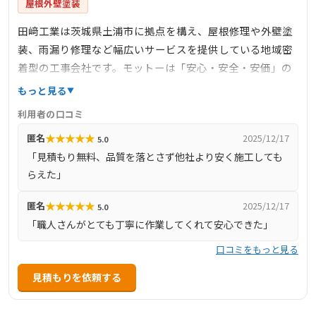
屋根外壁塗装
田﨑工業は茨城県土浦市に拠点を構え、屋根修理や外壁塗
装、雨漏り修理など幅広いサービスを提供している地域密
着型の工事会社です。モットーは「安心・安全・安価」の
3A。現地調査と見積もりは無料で対応しており、即日対応
もっと見る
や柔軟な価格相談も可能。職人による自社施工で中間マー
利用者の口コミ
ジンを排除し、高品質かつコストを抑えた施工が可能で
★
★
★
★
★
匿名
2025/12/17
5.0
す。屋根のカバー工法・葺き替え・塗装、防水処理、雨樋
「見積もり無料、品質を落とさず他社より安く施工しても
修理まで一貫して対応し、実績と信頼を積み重ねていま
らえた」
す。丁寧な対応と確かな技術で、顧客満足度の高いサービ
スを提供しています。
★
★
★
★
★
匿名
2025/12/17
5.0
「職人さんがとても丁寧に作業してくれて安心できた」
口コミをもっと見る
見積もりを依頼する