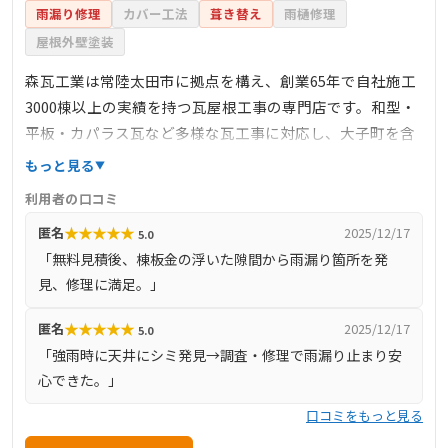
雨漏り修理
カバー工法
葺き替え
雨樋修理
屋根外壁塗装
森瓦工業は常陸太田市に拠点を構え、創業65年で自社施工
3000棟以上の実績を持つ瓦屋根工事の専門店です。和型・
平板・カパラス瓦など多様な瓦工事に対応し、大子町を含
む茨城県北部全域で地元密着の施工を展開。ドローン点
もっと見る
検・無料見積もりを導入し、丁寧な原因診断と見積もり提
利用者の口コミ
示を行います。生活110番で高評価（平均★4.5）、無料見
★
★
★
★
★
匿名
2025/12/17
5.0
積もり後「棟板金の隙間が原因」と診断し雨漏り修理を実
「無料見積後、棟板金の浮いた隙間から雨漏り箇所を発
施して満足の声も多数。雨漏り修理にも対応し、地域に安
見、修理に満足。」
心と信頼を提供する屋根の専門家です。
★
★
★
★
★
匿名
2025/12/17
5.0
「強雨時に天井にシミ発見→調査・修理で雨漏り止まり安
心できた。」
口コミをもっと見る