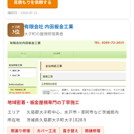
見積もりを依頼する
確認日：2026-07-21
有限会社 内田板金工業
大子町
3位
大子町の屋根修理業者
地域密着・板金屋根専門の丁寧施工
エリア
久慈郡大子町中心、水戸市・那珂市など茨城県内
所在地
茨城県久慈郡大子町大子1828‑9
雨漏り修理
カバー工法
葺き替え
雨樋修理