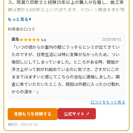
ス。雨漏り診断士と経験15年以上の職人が在籍し、施工実
績は累計3,000件以上にのぼります。ドローン調査を含む現
地調査・お見積り・出張費は無料。瓦ずれ直し1,500円〜/
もっと見る
㎡、スレート交換5,000円〜/枚、屋根葺き替え9,800円〜/
利用者の口コミ
㎡と料金の目安が明確で、自社職人の直接施工により中間
★
★
★
★
★
匿名
2026/06/01
5.0
マージンがかかりません。施工後は10年間の工事保証付
「いつの頃からか室内の壁にうっすらとシミが出てきてい
き。東京都・神奈川県・埼玉県・千葉県・茨城県・栃木
たのですが、日常生活には特に支障がなかったため、つい
県・群馬県など全国14都道府県に対応し、LINE・メールは
後回しにしてしまっていました。ところがある時、壁紙が
24時間受付、最短当日にお伺いします。
浮き上がって剥がれ始めているのに気づき、さすがにこの
ままではまずいと感じてこちらの会社に連絡しました。調
査に来ていただいたところ、原因は外壁に入ったひび割れ
からの浸水…」
口コミをもっと見る
見積もりを依頼する
公式サイト ↗
確認日：2026-07-23