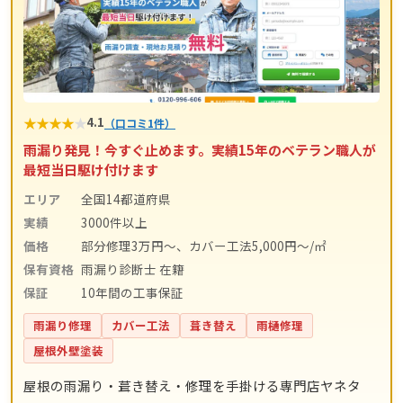
★
★
★
★
★
4.1
（口コミ1件）
雨漏り発見！今すぐ止めます。実績15年のベテラン職人が
最短当日駆け付けます
エリア
全国14都道府県
実績
3000件以上
価格
部分修理3万円～、カバー工法5,000円～/㎡
保有資格
雨漏り診断士 在籍
保証
10年間の工事保証
雨漏り修理
カバー工法
葺き替え
雨樋修理
屋根外壁塗装
屋根の雨漏り・葺き替え・修理を手掛ける専門店ヤネタ