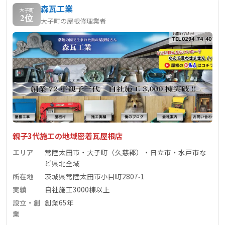
森瓦工業
大子町
2位
大子町の屋根修理業者
親子3代施工の地域密着瓦屋根店
エリア
常陸太田市・大子町（久慈郡）・日立市・水戸市な
ど県北全域
所在地
茨城県常陸太田市小目町2807‑1
実績
自社施工3000棟以上
設立・創
創業65年
業