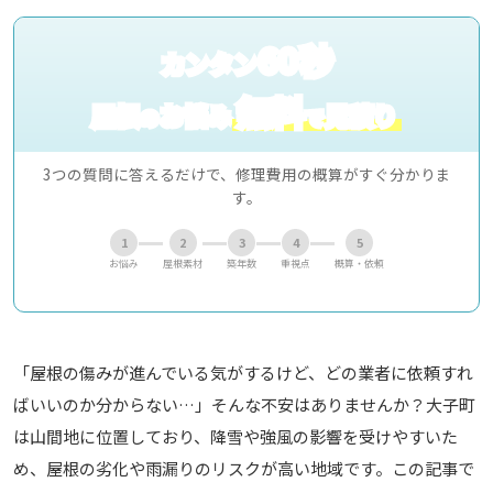
60秒
カンタン
無料
屋根
お悩み
見積り
の
で
3つの質問に答えるだけで、修理費用の概算がすぐ分かりま
す。
1
2
3
4
5
お悩み
屋根素材
築年数
重視点
概算・依頼
「屋根の傷みが進んでいる気がするけど、どの業者に依頼すれ
ばいいのか分からない…」そんな不安はありませんか？大子町
は山間地に位置しており、降雪や強風の影響を受けやすいた
め、屋根の劣化や雨漏りのリスクが高い地域です。この記事で