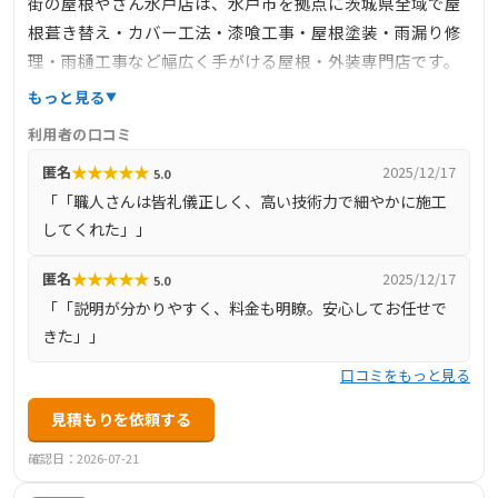
街の屋根やさん水戸店は、水戸市を拠点に茨城県全域で屋
根葺き替え・カバー工法・漆喰工事・屋根塗装・雨漏り修
理・雨樋工事など幅広く手がける屋根・外装専門店です。
各屋根材ごとに専門職人が配置され、下地から丁寧に仕上
もっと見る
げる安心施工を強みとしています。現地調査〜見積り〜施
利用者の口コミ
工まで無料で、施工中はドローンや写真で工程を公開し、
★
★
★
★
★
匿名
2025/12/17
5.0
ご近所への配慮も徹底。15年保証やリフォーム瑕疵保険に
「「職人さんは皆礼儀正しく、高い技術力で細やかに施工
も対応しており、アフターフォロー体制も充実。口コミで
してくれた」」
は、「職人の挨拶や説明が丁寧」「価格が明確で信頼でき
る」との評価があり、地域密着で高品質・適正価格の工事
★
★
★
★
★
匿名
2025/12/17
5.0
を提供しています。大子町からの相談にも無料対応可能
「「説明が分かりやすく、料金も明瞭。安心してお任せで
で、大切な屋根を安心して任せられる会社です。
きた」」
口コミをもっと見る
見積もりを依頼する
確認日：2026-07-21