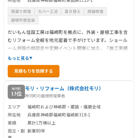
所在地
兵庫県神崎郡福崎町東田原1123-1
雨漏り修理
カバー工法
葺き替え
雨樋修理
屋根外壁塗装
だいもん住設工房は福崎町を拠点に、外装・屋根工事を含
むリフォーム全般を地元密着で手がけています。ショール
ーム併設の相談会や定期イベント開催に加え、「施工実績
の約5割がリピート・紹介」であることから、顧客満足度の
もっと見る
高さがうかがえます。外壁・屋根塗装、雨樋・水廻りなど
見積もりを依頼する
幅広く対応し、丁寧なヒアリングと社員思いの体制が評判
です。Google評価も満点5.0で、技術・対応力ともに地元信
モリ・リフォーム（株式会社モリ）
頼の厚い工務店です。
神河町
13位
神河町の屋根修理業者
エリア
福崎町および神崎郡・姫路・播磨全域
所在地
兵庫県神崎郡福崎町福崎新318-1
実績
累計1万棟以上
設立・創
創業80年
業