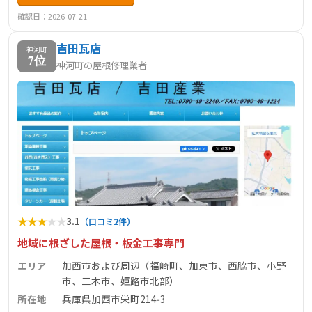
確認日：2026-07-21
吉田瓦店
神河町
7位
神河町の屋根修理業者
★
★
★
★
★
3.1
（口コミ2件）
地域に根ざした屋根・板金工事専門
エリア
加西市および周辺（福崎町、加東市、西脇市、小野
市、三木市、姫路市北部）
所在地
兵庫県加西市栄町214‑3