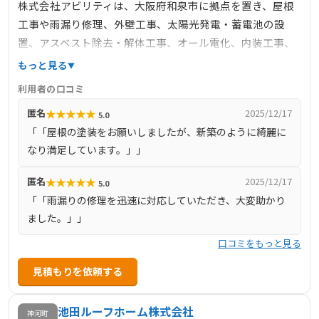
株式会社アビリティは、大阪府和泉市に拠点を置き、屋根
工事や雨漏り修理、外壁工事、太陽光発電・蓄電池の設
置、アスベスト除去・解体工事、オール電化、内装工事、
土木・舗装など、多岐にわたるサービスを提供していま
もっと見る
す。特に屋根工事においては、耐久性・耐熱性の向上、カ
利用者の口コミ
ビや藻・コケの発生防止、新築のような光沢の回復などの
★
★
★
★
★
匿名
2025/12/17
5.0
メリットを強調しています。お客様の悩みや予算に応じて
「「屋根の塗装をお願いしましたが、新築のように綺麗に
最適な塗装の種類を提案し、瓦屋根にも対応しています。
なり満足しています。」」
★
★
★
★
★
匿名
2025/12/17
5.0
「「雨漏りの修理を迅速に対応していただき、大変助かり
ました。」」
口コミをもっと見る
見積もりを依頼する
池田ルーフホーム株式会社
神河町