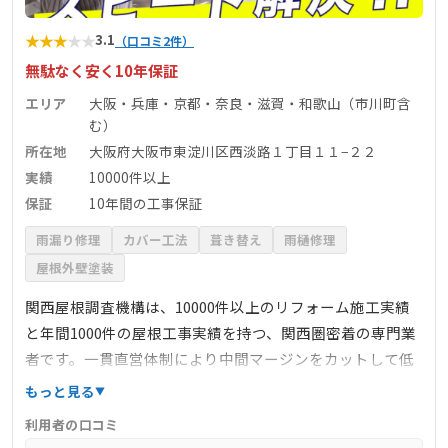
★
★
★
★
★
3.1
（口コミ2件）
無駄なく安く10年保証
エリア
大阪・兵庫・京都・奈良・滋賀・和歌山（市川町含
む）
所在地
大阪府大阪市東淀川区西淡路１丁目１１−２２
実績
10000件以上
保証
10年間の工事保証
雨漏り修理
カバー工法
葺き替え
雨樋修理
屋根外壁塗装
関西屋根調査機構は、10000件以上のリフォーム施工実績
と年間1000件の屋根工事実績を持つ、関西圏密着の専門業
者です。一貫直営体制により中間マージンをカットして低
価格を実現し、10年間の工事保証付きで安心のアフターフ
もっと見る
ォローを提供。住宅火災保険適用の調整にも強みがあり、
利用者の口コミ
自然災害被害への適切対応で無料補修が可能なケースもあ