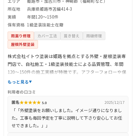
エリア
姫路市・加古川市・神崎郡（福崎町など）
所在地
兵庫県姫路市苫編414-3
実績
年間120〜150件
保有資格
1級塗装技能士在籍
雨漏り修理
カバー工法
葺き替え
雨樋修理
屋根外壁塗装
株式会社イトウ塗装は姫路を拠点とする外壁・屋根塗装専
門店で、自社施工・1級塗装技能士による品質管理、年間
120〜150件の施工実績が特徴です。アフターフォローや保
証制度も整っており、無料見積もりや現地調査を実施中。
もっと見る
顧客アンケートでは工事内容の丁寧さ、営業・職人の対応
利用者の口コミ
に高評価が多く、「はじめてでも安心」との声が多数寄せ
★
★
★
★
★
匿名
2025/12/17
5.0
られています。
「「外壁塗装をお願いしました。イメージ通りになりまし
た。工事も毎回予定を丁寧に説明して下さり安心してお任
せできました。」」