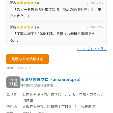
★
★
★
★
★
匿名
2025/12/17
5.0
ります。現地調査や見積りは無料対応、市川町を含む近畿
「「スピード感ある対応で親切。商品の説明も詳しく、安
全域に対応しており、棟板金修理から葺き替え、カバー工
心できた」」
法、雨樋補修まで幅広く対応しています。
★
★
★
★
★
匿名
2025/12/17
5.0
「「丁寧な施工と10年保証。見積りも無料で信頼でき
る」」
口コミをもっと見る
見積もりを依頼する
確認日：2026-07-21
雨漏り修理プロ（amamori.pro）
神河町
11位
神河町の屋根修理業者
エリア
兵庫県全域（市川町含む）、大阪・京都・奈良など
関西圏
所在地
大阪府大阪市北区梅田１丁目２−２（代表拠点）
実績
累計1000件以上