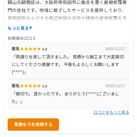
朝山元嗣商店は、大阪府岸和田市に拠点を置く屋根修理専
門の会社です。地域に根ざしたサービスを提供しており、
岸和田市およびその周辺地域の住宅や建物の屋根修理を手
掛けています。無料診断を実施しており、顧客の要望や屋
もっと見る
根の状態に合わせた最適な修理プランを提案しています。
利用者の口コミ
高品質な施工と丁寧な対応で、多くの顧客から信頼を得て
★
★
★
★
★
匿名
2025/12/17
5.0
います。
「雨漏りを直して頂きました。 見積から施工まで大変親切
にしてくださり感謝です。 今後もよろしくお願いします
(*^^*)」
★
★
★
★
★
匿名
2025/12/17
5.0
「親切で。 良かったです。 ありがとう(*^^*)ございまし
た。」
口コミをもっと見る
見積もりを依頼する