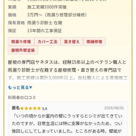
実績
施工実績3000件突破
価格
3万円〜（雨漏り修理部分補修）
保有資格
雨漏り診断士 在籍
保証
10年間の工事保証
雨漏り修理
カバー工法
葺き替え
雨樋修理
屋根外壁塗装
屋根の専門店ヤネタスは、経験15年以上のベテラン職人と
雨漏り診断士が在籍する屋根修理・葺き替えの専門店で
す。施工実績は累計3,000件以上。自社職人による直接施工
で中間マージンを省き、瓦交換2,000円〜/枚、屋根カバー
もっと見る
工法5,000円〜/㎡、葺き替え9,800円〜/㎡など工事別の料
利用者の口コミ
金目安を明示しています。工事には10年間の保証が付き、
★
★
★
★
★
匿名
2026/06/01
5.0
現地調査・お見積り・ドローン調査・出張費はすべて無
「いつの頃からか室内の壁にうっすらとシミが出てきてい
料。電話受付は8時〜18時、LINE・メールなら24時間相談
たのですが、日常生活には特に支障がなかったため、つい
でき、最短即日で駆けつけます。大阪府をはじめ、兵庫
後回しにしてしまっていました。ところがある時、壁紙が
県・京都府・奈良県・滋賀県など全国14都道府県に対応し