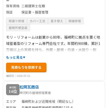
保有資格
二級建築士在籍
保証
保証書・履歴管理
雨漏り修理
カバー工法
葺き替え
雨樋修理
屋根外壁塗装
モリ・リフォームは創業から80年、福崎町に拠点を置く地
域密着型のリフォーム専門会社です。年間約900棟、累計1
万棟以上の実績を持ち、外壁・屋根・内装・水廻り・耐
震・断熱等あらゆるリフォームに対応。二級建築士・建築
もっと見る
施工管理技士・増改築相談員など有資格スタッフが在籍
見積もりを依頼する
し、プランニングから施工、アフターまで責任を持って一
貫対応します。工事中は「快住ノート」による進捗共有、
確認日：2026-07-21
完成後には保証書・履歴管理で長期サポート。古民家再生
松岡瓦商店
やWB工法による快適空間、新築注文住宅の対応実績もあ
神河町
14位
神河町の屋根修理業者
り、住まいの資産価値向上を視野に入れた提案が可能で
す。
エリア
福崎町および近隣地域（明記なし）
所在地
兵庫県神崎郡福崎町南田原1135‑6