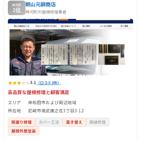
朝山元嗣商店
神河町
2位
神河町の屋根修理業者
★
★
★
★
★
3.1
（口コミ2件）
高品質な屋根修理と顧客満足
エリア
岸和田市および周辺地域
所在地
尼崎市南武庫之荘3丁目3-12
雨漏り修理
カバー工法
葺き替え
雨樋修理
屋根外壁塗装