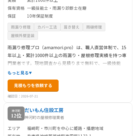
保有資格
一級技能士・雨漏り診断士在籍
保証
10年保証制度
雨漏り修理
カバー工法
葺き替え
雨樋修理
屋根外壁塗装
雨漏り修理プロ（amamori.pro）は、職人直営体制で、15
年以上・累計1000件以上の雨漏り・屋根修理実績を持つ専
門業者です。現地調査から見積りまで無料で、一級技能
士・雨漏り診断士が在籍し、原因調査には散水試験や赤外
もっと見る
線調査を駆使。火災保険対応や10年保証制度を整備し、経
見積もりを依頼する
験豊かな職人が高品質な施工を提供。雨漏り部分修理、葺
き替え、カバー工法、防水・漆喰工事など幅広い施工に対
確認日：2026-07-21
応し、お客様目線で最適な修理プランを提案します。
だいもん住設工房
神河町
12位
神河町の屋根修理業者
エリア
福崎町・市川町を中心に姫路・播磨地域