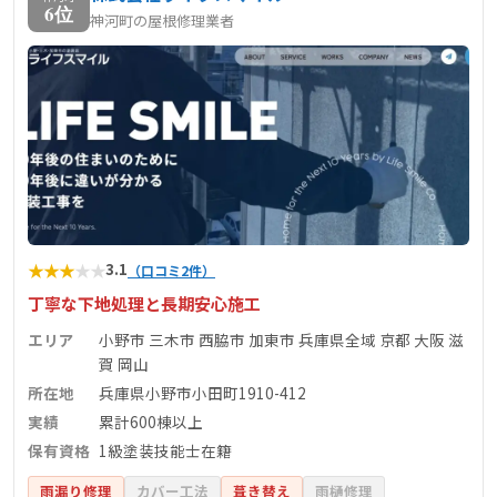
6位
神河町の屋根修理業者
★
★
★
★
★
3.1
（口コミ2件）
丁寧な下地処理と長期安心施工
エリア
小野市 三木市 西脇市 加東市 兵庫県全域 京都 大阪 滋
賀 岡山
所在地
兵庫県小野市小田町1910-412
実績
累計600棟以上
保有資格
1級塗装技能士在籍
雨漏り修理
カバー工法
葺き替え
雨樋修理