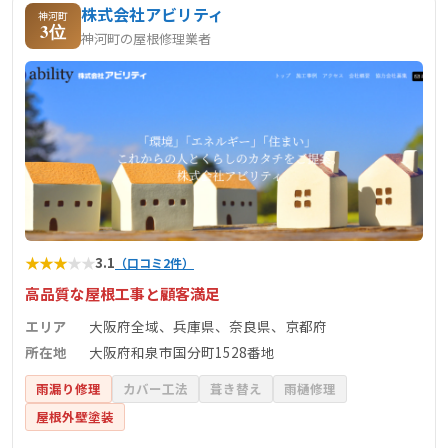
株式会社アビリティ
神河町
3位
神河町の屋根修理業者
★
★
★
★
★
3.1
（口コミ2件）
高品質な屋根工事と顧客満足
エリア
大阪府全域、兵庫県、奈良県、京都府
所在地
大阪府和泉市国分町1528番地
雨漏り修理
カバー工法
葺き替え
雨樋修理
屋根外壁塗装