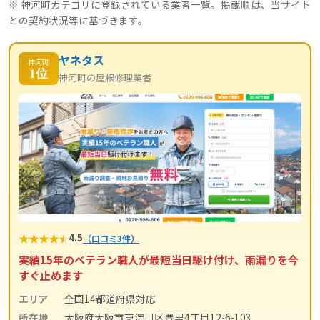
※ 神河町カテゴリに登録されている業者一覧。掲載順は、当サイト
との契約状況等に基づきます。
ヤネタス
神河町
1位
神河町の屋根修理業者
★
★
★
★
★
4.5
（口コミ3件）
実績15年のベテラン職人が最短当日駆け付け、雨漏りを今
すぐ止めます
エリア
全国14都道府県対応
所在地
大阪府大阪市東淀川区豊里4丁目12-6-103