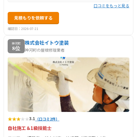
口コミをもっと見る
見積もりを依頼する
確認日：2026-07-21
株式会社イトウ塗装
神河町
8位
神河町の屋根修理業者
★
★
★
★
★
3.1
（口コミ2件）
自社施工＆1級技能士