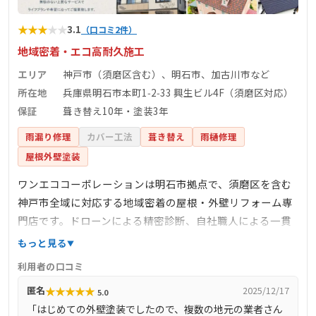
★
★
★
★
★
3.1
（口コミ2件）
地域密着・エコ高耐久施工
エリア
神戸市（須磨区含む）、明石市、加古川市など
所在地
兵庫県明石市本町1‑2‑33 興生ビル4F（須磨区対応）
保証
葺き替え10年・塗装3年
雨漏り修理
カバー工法
葺き替え
雨樋修理
屋根外壁塗装
ワンエココーポレーションは明石市拠点で、須磨区を含む
神戸市全域に対応する地域密着の屋根・外壁リフォーム専
門店です。ドローンによる精密診断、自社職人による一貫
施工、環境配慮型の光触媒コーティング・太陽光パネル設
もっと見る
置などを手がけています。施工後は写真付き報告書と保証
利用者の口コミ
（葺き替え10年・塗装3年）を提供し、丁寧かつ透明な工
★
★
★
★
★
匿名
2025/12/17
5.0
程で丁寧な対応が好評です。
「はじめての外壁塗装でしたので、複数の地元の業者さん