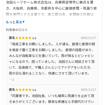
池田ルーフホーム株式会社は、兵庫県宝塚市に拠点を置
き、大阪府、兵庫県、京都府を中心に屋根修理・雨漏り修
理を専門とする企業です。施工歴16年、年間施工件数は
100件を超え、地域に密着したサービスを提供しています。
もっと見る
雨漏りや屋根の不具合に迅速に対応し、最短30分で駆けつ
利用者の口コミ
ける体制を整えています。火災保険の適用診断も行ってお
★
★
★
★
★
匿名
2025/12/17
5.0
り、修理や施工だけでなく、お客様の負担軽減にも努めて
「板金工事をお願いしました。 人が通る、屋根と屋根の間
います。
を板金で塞ぐ工事をお願いしました。 屋根の段差があり、
みんなが自転車などを置いていて、雨が降るとビシャビシ
ャになるので、困っていました。 池田さんに相談させて頂
いて、低価格で、ザ職人さんというアイデアをいただき、
雨の日も濡れることなく、快適にさせて頂いています。
…」
★
★
★
★
★
匿名
2025/12/17
5.0
「同業者です。池田社長、いつも確実に雨漏りを止めて頂
きありがとうございます。簡易な修繕なら手間代だけでい