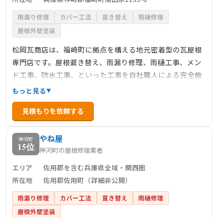
雨漏り修理
カバー工法
葺き替え
雨樋修理
屋根外壁塗装
松岡瓦商店は、福崎町に拠点を構える地元密着型の瓦屋根
専門店です。屋根葺き替え、雨漏り修理、雨樋工事、メン
ド工事、防水工事、といった工事を自社職人による完全施
工で提供。特に瓦屋根と各種防水工事に強みを持ち、「誠
もっと見る
心・誠意」「迅速・丁寧」の姿勢でオーダー通りに仕上げ
見積もりを依頼する
ることをモットーとしています。施工事例には、葺き替え
や谷修理、瓦の補修工事があり、伝統的かつ確実な技術を
やね屋
提供。地域顧客への安心価格での施工相談も受け付けてお
神河町
15位
神河町の屋根修理業者
り、地域に根付いた信頼性が大きな強みです。
エリア
佐用郡を含む兵庫県全域・関西圏
所在地
佐用郡佐用町（詳細非公開）
雨漏り修理
カバー工法
葺き替え
雨樋修理
屋根外壁塗装