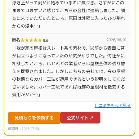
浮き上がって剥がれ始めているのに気づき、さすがにこの
ています。
ままではまずいと感じてこちらの会社に連絡しました。調
査に来ていただいたところ、原因は外壁に入ったひび割れ
からの浸水…」
★
★
★
★
★
匿名
2026/06/01
5.0
「我が家の屋根はスレート系の素材で、以前から表面に苔
が目立つようになっていたのが気がかりでした。何社かに
相談したところ、ほとんどの業者からは屋根全体の張り替
えを提案されました。しかしこちらの会社では、今の屋根
の状態ならカバー工法が適用できるという説明をしてくだ
さいました。カバー工法であれば既存の屋根材を撤去する
費用がかか…」
口コミをもっと見る
見積もりを依頼する
公式サイト ↗
確認日：2026-07-23