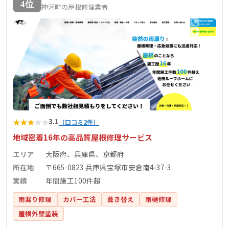
4位
神河町の屋根修理業者
★
★
★
★
★
3.1
（口コミ2件）
地域密着16年の高品質屋根修理サービス
エリア
大阪府、兵庫県、京都府
所在地
〒665-0823 兵庫県宝塚市安倉南4-37-3
実績
年間施工100件超
雨漏り修理
カバー工法
葺き替え
雨樋修理
屋根外壁塗装