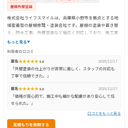
屋根外壁塗装
株式会社ライフスマイルは、兵庫県小野市を拠点とする地
域密着型の屋根修理・塗装会社です。屋根の塗装や葺き替
え、防水工事、外壁塗装など幅広く対応しており、施工実
績は累計600棟以上に上ります。1級塗装技能士が在籍し、
もっと見る
塗装技術や丁寧な下地処理にこだわった品質重視の施工が
利用者の口コミ
強みです。見積もりや現地調査は無料で、WEBシミュレー
★
★
★
★
★
匿名
2025/12/17
5.0
ションにも対応。施工品質と誠実な対応に定評があり、地
「外壁塗装の仕上がりが非常に美しく、スタッフの対応も
域住民から厚い信頼を集めています。
丁寧で信頼できた。」
★
★
★
★
★
匿名
2025/12/17
5.0
「価格が良心的で、施工中も細かな配慮があり安心して任
せられた。」
口コミをもっと見る
見積もりを依頼する