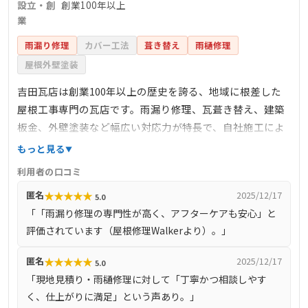
設立・創
創業100年以上
業
雨漏り修理
カバー工法
葺き替え
雨樋修理
屋根外壁塗装
吉田瓦店は創業100年以上の歴史を誇る、地域に根差した
屋根工事専門の瓦店です。雨漏り修理、瓦葺き替え、建築
板金、外壁塗装など幅広い対応力が特長で、自社施工によ
る適正価格と高品質な工事を提供。熟練の職人が施工から
もっと見る
アフターケアまで一貫して担当し、点検から見積もり、ア
利用者の口コミ
フターサポートまでトータルサポート。淡路瓦などの伝統
★
★
★
★
★
匿名
2025/12/17
5.0
瓦も扱い、高い信頼性と安心をお届けします。
「「雨漏り修理の専門性が高く、アフターケアも安心」と
評価されています（屋根修理Walkerより）。」
★
★
★
★
★
匿名
2025/12/17
5.0
「現地見積り・雨樋修理に対して「丁寧かつ相談しやす
く、仕上がりに満足」という声あり。」