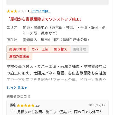
★
★
★
★
★
3.1
（口コミ2件）
「屋根から害獣駆除までワンストップ施工」
エリア
関東・関西中心（東京都・神奈川・千葉・静岡・愛
知・大阪・兵庫 など）
所在地
愛知県名古屋市中川区（詳細住所未公開）
雨漏り修理
カバー工法
葺き替え
雨樋修理
屋根外壁塗装
屋根の葺き替え・カバー工法・雨漏り補修・屋根塗装など
の施工に加え、太陽光パネル設置、害虫害獣駆除も自社施
工で一貫対応できる総合リフォーム企業。ドローン調査や
下地補修、外壁・内装リフォームも対応可能で、無料診断
もっと見る
からアフターサービスも整っているため、住まいのトラブ
利用者の口コミ
ルを広くカバーできる点が強みです。
★
★
★
★
★
匿名
2025/12/17
5.0
「「見積りから説明、施工まで迅速で、雨の日でも外回り