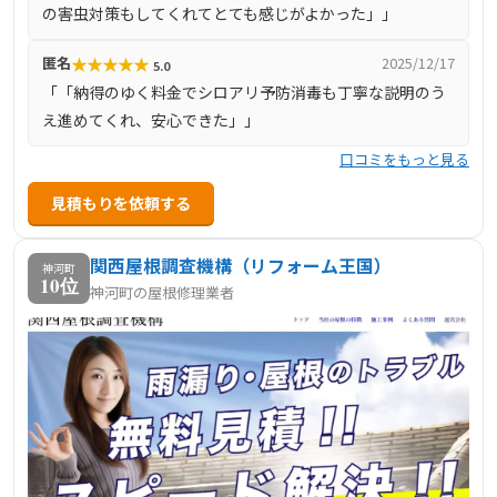
の害虫対策もしてくれてとても感じがよかった」」
★
★
★
★
★
匿名
2025/12/17
5.0
「「納得のゆく料金でシロアリ予防消毒も丁寧な説明のう
え進めてくれ、安心できた」」
口コミをもっと見る
見積もりを依頼する
関西屋根調査機構（リフォーム王国）
神河町
10位
神河町の屋根修理業者