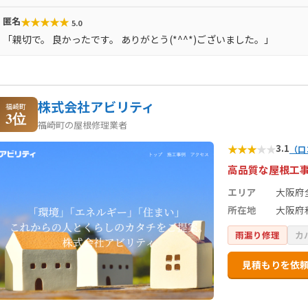
★
★
★
★
★
匿名
5.0
「親切で。 良かったです。 ありがとう(*^^*)ございました。」
株式会社アビリティ
福崎町
3位
福崎町の屋根修理業者
★
★
★
★
★
3.1
（口
高品質な屋根工
エリア
大阪府
所在地
大阪府
雨漏り修理
カ
見積もりを依