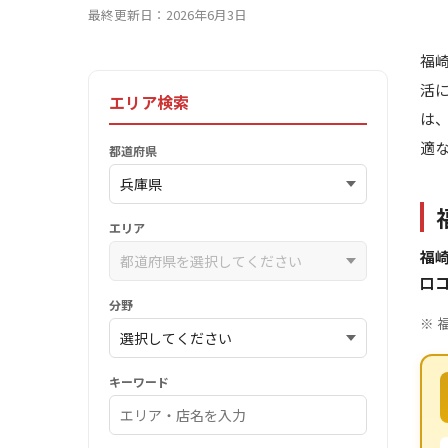
最終更新日：2026年6月3日
福
活
エリア検索
は
適
都道府県
エリア
福
口
分野
※ 
キーワード