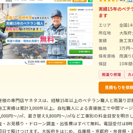
実績15年のベ
ます
エリア
全国1
所在地
大阪府大
実績
施工実
価格
3万円
保有資格
雨漏り
保証
10年
雨漏り修理
カ
見積もりを依
屋根の専門店ヤネタスは、経験15年以上のベテラン職人と雨漏り
施工実績は累計3,000件以上。自社職人による直接施工で中間マージ
5,000円〜/㎡、葺き替え9,800円〜/㎡など工事別の料金目安を
査・お見積り・ドローン調査・出張費はすべて無料。電話受付は8時〜
即日で駆けつけます。大阪府をはじめ、兵庫県・京都府・奈良県・滋