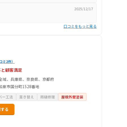
2025/12/17
口コミをもっと見る
コミ2件）
事と顧客満足
全域、兵庫県、奈良県、京都府
和泉市国分町1528番地
バー工法
葺き替え
雨樋修理
屋根外壁塗装
頼する