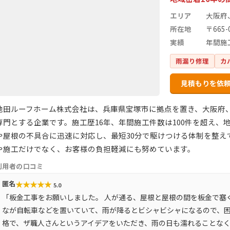
エリア
大阪府
所在地
〒665
実績
年間施
雨漏り修理
カ
見積もりを依
池田ルーフホーム株式会社は、兵庫県宝塚市に拠点を置き、大阪府
専門とする企業です。施工歴16年、年間施工件数は100件を超え
や屋根の不具合に迅速に対応し、最短30分で駆けつける体制を整え
や施工だけでなく、お客様の負担軽減にも努めています。
利用者の口コミ
★
★
★
★
★
匿名
5.0
「板金工事をお願いしました。 人が通る、屋根と屋根の間を板金で塞
なが自転車などを置いていて、雨が降るとビシャビシャになるので、困
格で、ザ職人さんというアイデアをいただき、雨の日も濡れることな