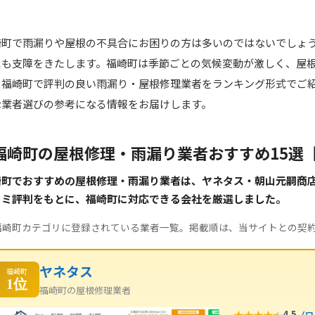
崎町で雨漏りや屋根の不具合にお困りの方は多いのではないでしょ
にも支障をきたします。福崎町は季節ごとの気候変動が激しく、屋
、福崎町で評判の良い雨漏り・屋根修理業者をランキング形式でご
な業者選びの参考になる情報をお届けします。
福崎町の屋根修理・雨漏り業者おすすめ15選
崎町でおすすめの屋根修理・雨漏り業者は、ヤネタス・朝山元嗣商
コミ評判をもとに、福崎町に対応できる会社を厳選しました。
福崎町カテゴリに登録されている業者一覧。掲載順は、当サイトとの契
ヤネタス
福崎町
1位
福崎町の屋根修理業者
★
★
★
★
★
4.5
（口