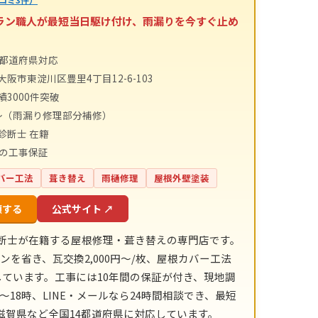
テラン職人が最短当日駆け付け、雨漏りを今すぐ止め
4都道府県対応
阪市東淀川区豊里4丁目12-6-103
績3000件突破
〜（雨漏り修理部分補修）
診断士 在籍
間の工事保証
バー工法
葺き替え
雨樋修理
屋根外壁塗装
頼する
公式サイト ↗
診断士が在籍する屋根修理・葺き替えの専門店です。
ンを省き、瓦交換2,000円〜/枚、屋根カバー工法
明示しています。工事には10年間の保証が付き、現地調
18時、LINE・メールなら24時間相談でき、最短
賀県など全国14都道府県に対応しています。