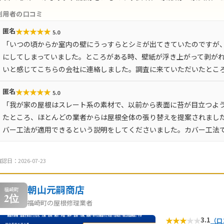
利用者の口コミ
★
★
★
★
★
匿名
5.0
「いつの頃からか室内の壁にうっすらとシミが出てきていたのですが
にしてしまっていました。ところがある時、壁紙が浮き上がって剥が
いと感じてこちらの会社に連絡しました。調査に来ていただいたとこ
★
★
★
★
★
匿名
5.0
「我が家の屋根はスレート系の素材で、以前から表面に苔が目立つよ
たところ、ほとんどの業者からは屋根全体の張り替えを提案されまし
バー工法が適用できるという説明をしてくださいました。カバー工法
認日：2026-07-23
朝山元嗣商店
福崎町
2位
福崎町の屋根修理業者
★
★
★
★
★
3.1
（口