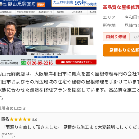
高品質な屋根修
エリア
岸和田
所在地
尼崎市
雨漏り修理
カ
見積もりを依
朝山元嗣商店は、大阪府岸和田市に拠点を置く屋根修理専門の会社
和田市およびその周辺地域の住宅や建物の屋根修理を手掛けていま
状態に合わせた最適な修理プランを提案しています。高品質な施工
す。
利用者の口コミ
★
★
★
★
★
匿名
5.0
「雨漏りを直して頂きました。 見積から施工まで大変親切にしてくだ
(*^^*)」