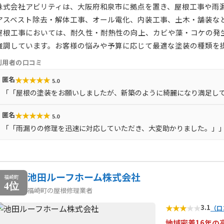
株式会社アビリティは、大阪府和泉市に拠点を置き、屋根工事や雨
アスベスト除去・解体工事、オール電化、内装工事、土木・舗装な
屋根工事においては、耐久性・耐熱性の向上、カビや藻・コケの発
強調しています。お客様の悩みや予算に応じて最適な塗装の種類を
利用者の口コミ
★
★
★
★
★
匿名
5.0
「「屋根の塗装をお願いしましたが、新築のように綺麗になり満足し
★
★
★
★
★
匿名
5.0
「「雨漏りの修理を迅速に対応していただき、大変助かりました。」
池田ルーフホーム株式会社
福崎町
4位
福崎町の屋根修理業者
★
★
★
★
★
3.1
（口
地域密着16年の