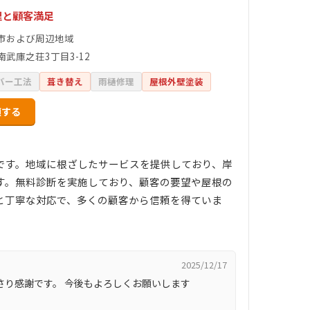
理と顧客満足
市および周辺地域
南武庫之荘3丁目3-12
バー工法
葺き替え
雨樋修理
屋根外壁塗装
頼する
です。地域に根ざしたサービスを提供しており、岸
す。無料診断を実施しており、顧客の要望や屋根の
と丁寧な対応で、多くの顧客から信頼を得ていま
2025/12/17
さり感謝です。 今後もよろしくお願いします