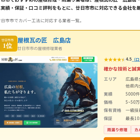
工実績・保証・口コミ評判をもとに、廿日市市に対応できる会社を
廿日市市でカバー工法に対応する業者一覧。
屋根瓦の匠 広島店
廿日市市
1位
廿日市市の屋根修理業者
★
★
★
★
★
4.5
（口
確かな技術と誠
エリア
広島県
他県内
実績
5000
価格
5~50万
保有資格
一級技
保証
最長1
雨漏り修理
カ