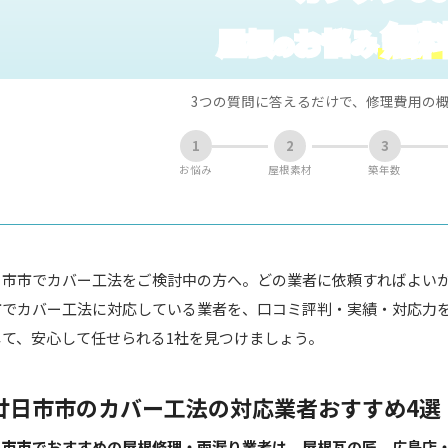
無
屋根
お悩み
の
3つの質問に答えるだけで、修理費用の
1
2
3
お悩み
屋根素材
築年数
日市市でカバー工法をご検討中の方へ。どの業者に依頼すればよい
市でカバー工法に対応している業者を、口コミ評判・実績・対応力
して、安心して任せられる1社を見つけましょう。
廿日市市のカバー工法の対応業者おすすめ4選
市市でおすすめの屋根修理・雨漏り業者は、屋根瓦の匠 広島店・株式