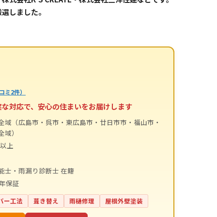
厳選しました。
コミ2件）
実な対応で、安心の住まいをお届けします
全域（広島市・呉市・東広島市・廿日市市・福山市・
全域）
件以上
能士・雨漏り診断士 在籍
0年保証
バー工法
葺き替え
雨樋修理
屋根外壁塗装