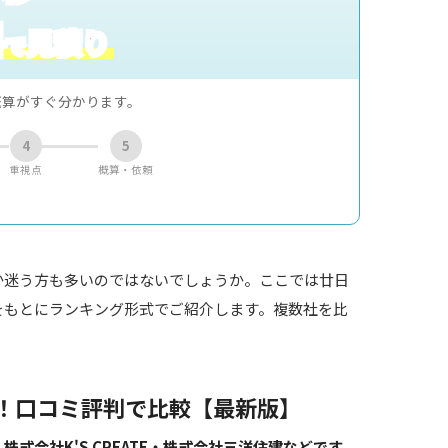
料
見積り
で
概算がすぐ分かります。
4
5
重視点
概算・依頼
か迷う方も多いのではないでしょうか。ここでは廿日
をもとにランキング形式でご紹介します。複数社を比
！口コミ評判で比較【最新版】
会社K'S CREATE・株式会社三洋住建などです。