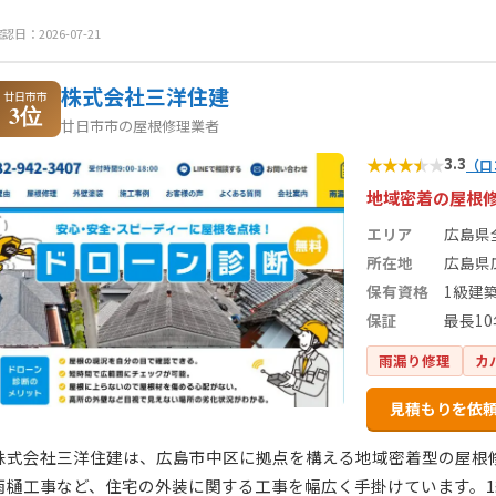
認日：2026-07-21
株式会社三洋住建
廿日市市
3位
廿日市市の屋根修理業者
★
★
★
★
★
3.3
（口
地域密着の屋根
エリア
広島県
所在地
広島県広
保有資格
1級建
保証
最長1
雨漏り修理
カ
見積もりを依
株式会社三洋住建は、広島市中区に拠点を構える地域密着型の屋根
雨樋工事など、住宅の外装に関する工事を幅広く手掛けています。