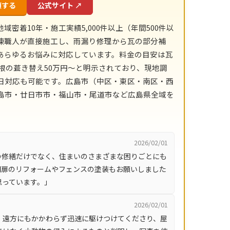
頼する
公式サイト ↗
着10年・施工実績5,000件以上（年間500件以
練職人が直接施工し、雨漏り修理から瓦の部分補
あらゆるお悩みに対応しています。料金の目安は瓦
根の葺き替え50万円〜と明示されており、現地調
日対応も可能です。広島市（中区・東区・南区・西
島市・廿日市市・福山市・尾道市など広島県全域を
2026/02/01
の修繕だけでなく、住まいのさまざまな困りごとにも
門扉のリフォームやフェンスの塗装もお願いしました
思っています。」
2026/02/01
。遠方にもかかわらず迅速に駆けつけてくださり、屋