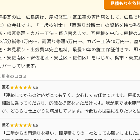
見積もりを依
屋根瓦の匠 広島店は、屋根修理・瓦工事の専門店として、広島で地域密
上）の会社です。「一級技能士」「雨漏り診断士」の資格を持つ熟
修・棟瓦修理・カバー工法・葺き替えまで、瓦屋根を中心に屋根の
の部分補修1万円〜、雨漏り修理5万円〜、カバー工法40万円〜、屋
査・お見積り・出張費は完全無料。最長10年の施工保証付きで、即
区・安佐南区・安佐北区・安芸区・佐伯区）をはじめ、呉市・東広
カバーしています。
利用者の口コミ
★
★
★
★
★
匿名
5.0
「連絡してからの対応がとても早く、安心してお任せできます。屋根
相談に乗ってくださり、的確な提案をいただけます。我が家では木製
が、どちらも仕上がりに満足しています。今後もお世話になりたいと
★
★
★
★
★
匿名
5.0
「二階からの雨漏りを疑い、相見積もりの一社としてお願いしました