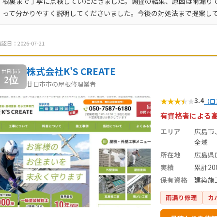
根裏まで丁寧に点検していただきました。調査の結果、原因は雨漏り
って分かりやすく説明してくださいました。今後の対処法まで提案し
認日：2026-07-21
株式会社K'S CREATE
廿日市市
2位
廿日市市の屋根修理業者
★
★
★
★
★
3.4
（口
有資格者による
エリア
広島市
全域
所在地
広島県
実績
累計20
保有資格
建築施
雨漏り修理
カ