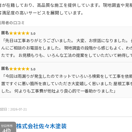
者が在籍しており、高品質な施工を提供しています。現地調査や見積
客満足度の高いサービスを展開しています。
利用者の口コミ
★
★
★
★
★
匿名
5.0
「先日は工事ありがとうございました。 大変、お世話になりました。
んにご相談のお電話をしました。 現地調査の段階から感じもよく、わ
たです。 お見積もりも、いろんな工法の提案をしていただいて納得し
★
★
★
★
★
匿名
5.0
「今回は雨漏りが発生したのでネットでいろいろ検索をして工事を依頼
置ですぐに悪い箇所を直していただき大変嬉しく思いました 屋根工事
した。 何よりも工事費が他社より良心的で一番助かりました」
認日：2026-07-21
株式会社佐々木塗装
廿日市市
4位