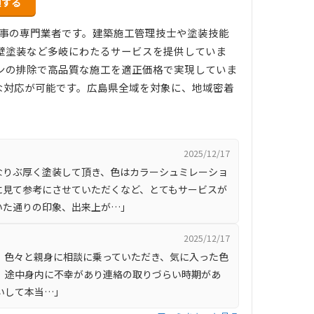
頼する
壁工事の専門業者です。建築施工管理技士や塗装技能
壁塗装など多岐にわたるサービスを提供していま
ジンの排除で高品質な施工を適正価格で実現していま
な対応が可能です。広島県全域を対象に、地域密着
2025/12/17
なりぶ厚く塗装して頂き、色はカラーシュミレーショ
に見て参考にさせていただくなど、とてもサービスが
いた通りの印象、出来上が…」
2025/12/17
 色々と親身に相談に乗っていただき、気に入った色
。 途中身内に不幸があり連絡の取りづらい時期があ
いして本当…」