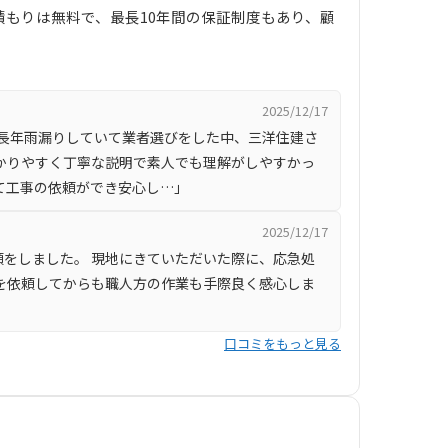
もりは無料で、最長10年間の保証制度もあり、顧
2025/12/17
 長年雨漏りしていて業者選びをした中、三洋住建さ
かりやすく丁寧な説明で素人でも理解がしやすかっ
て工事の依頼ができ安心し…」
2025/12/17
をしました。 現地にきていただいた際に、応急処
を依頼してからも職人方の作業も手際良く感心しま
口コミをもっと見る