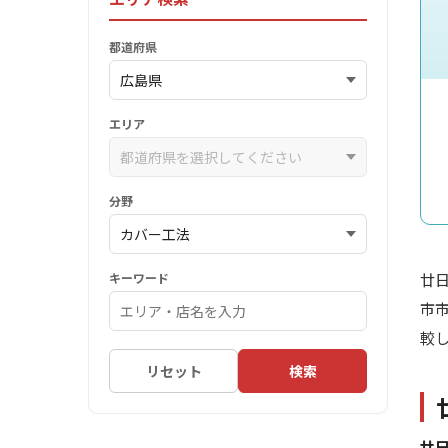
都道府県
エリア
分野
キーワード
廿
市
較
リセット
検索
廿日