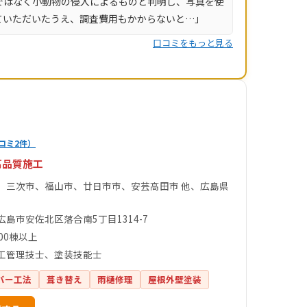
ではなく小動物の侵入によるものと判明し、写真を使
ていただいたうえ、調査費用もかからないと…」
口コミをもっと見る
コミ2件）
高品質施工
、三次市、福山市、廿日市市、安芸高田市 他、広島県
広島市安佐北区落合南5丁目1314-7
00棟以上
工管理技士、塗装技能士
バー工法
葺き替え
雨樋修理
屋根外壁塗装