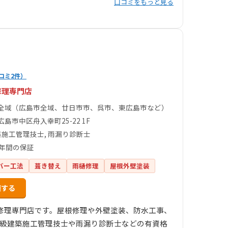
口コミをもっと見る
コミ2件）
修理専門店
全域（広島市全域、廿日市市、呉市、東広島市など）
島市中区舟入幸町25-22 1F
築施工管理技士, 雨漏り診断士
0年間の保証
バー工法
葺き替え
雨樋修理
屋根外壁塗装
頼する
修理専門店です。屋根修理や外壁塗装、防水工事、
1級建築施工管理技士や雨漏り診断士などの有資格