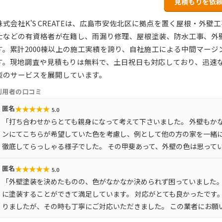
見積もりを依
株式会社K'S CREATEは、広島市安佐北区に拠点を置く屋根・外
士などの有資格者が在籍し、雨漏り修理、屋根塗装、防水工事、外
す。累計2000棟以上の施工実績を誇り、自社施工による中間マー
す。現地調査や見積もりは無料で、土日祝日も対応しており、迅速
型のサービスを展開しています。
利用者の口コミ
★
★
★
★
★
匿名
5.0
「打ち合わせからとても親身になって考えて下さいました。 外壁もか
ンにてこちらが希望していた色を考慮し、例として他の方の家を一緒
徹底してらっしゃる様子でした。 その甲斐あって、外壁の色は思って
★
★
★
★
★
匿名
5.0
「外壁塗装を決めたものの、色がなかなか決められず困っていました。
に塗装することができて満足しています。 対応がとても良かったです
りましたが、その時も丁寧にご対応いただきました。 この業者にお願