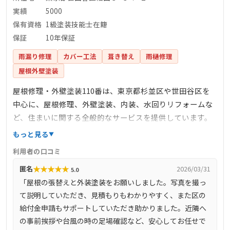
実績
5000
保有資格
1級塗装技能士在籍
保証
10年保証
雨漏り修理
カバー工法
葺き替え
雨樋修理
屋根外壁塗装
屋根修理・外壁塗装110番は、東京都杉並区や世田谷区を
中心に、屋根修理、外壁塗装、内装、水回りリフォームな
ど、住まいに関する全般的なサービスを提供しています。
見積・点検・調査は無料で、迅速な対応と職人価格を特徴
もっと見る
としています。1級塗装技能士や建築板金技能士が在籍して
利用者の口コミ
おり、安心の工事とアフターフォローに力を入れていま
★
★
★
★
★
匿名
2026/03/31
5.0
す。工事後のお客様との長期的なお付き合いを大切にして
「屋根の張替えと外装塗装をお願いしました。写真を撮っ
おり、リピーターや紹介による依頼が多いことも信頼の証
て説明していただき、見積もりもわかりやすく、また区の
です。
給付金申請もサポートしていただき助かりました。近隣へ
の事前挨拶や台風の時の足場確認など、安心してお任せで