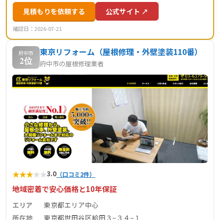
見積もりを依頼する
公式サイト ↗
確認日：2026-07-21
東京リフォーム（屋根修理・外壁塗装110番）
府中市
2位
府中市の屋根修理業者
★
★
★
★
★
3.0
（口コミ2件）
地域密着で安心価格と10年保証
エリア
東京都エリア中心
所在地
東京都世田谷区給田３−３４−１