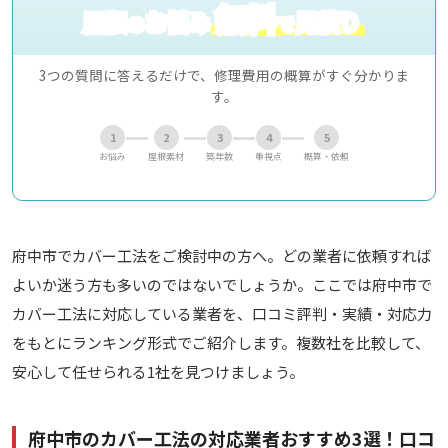
無料
屋根
お悩み
見積り
の
で
3つの質問に答えるだけで、修理費用の概算がすぐ分かりま
す。
1
2
3
4
5
お悩み
屋根素材
築年数
重視点
概算・依頼
府中市でカバー工法をご検討中の方へ。どの業者に依頼すれば
よいか迷う方も多いのではないでしょうか。ここでは府中市で
カバー工法に対応している業者を、口コミ評判・実績・対応力
をもとにランキング形式でご紹介します。複数社を比較して、
安心して任せられる1社を見つけましょう。
府中市のカバー工法の対応業者おすすめ3選！口コ