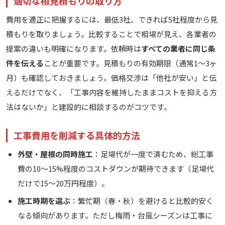
適切な相見積もりの取り方
費用を適正に把握するには、最低3社、できれば5社程度から見
積もりを取りましょう。比較することで相場が見え、各業者の
提案の違いも明確になります。依頼時は
すべての業者に同じ条
件を伝える
ことが重要です。見積もりの有効期限（通常1〜3ヶ
月）も確認しておきましょう。価格交渉は「他社が安い」と伝
えるだけでなく、「工事内容を維持したままコストを抑える方
法はないか」と建設的に相談するのがコツです。
工事費用を削減する具体的方法
外壁・屋根の同時施工
：足場代が一度で済むため、総工事
費の10〜15%程度のコストダウンが期待できます（足場代
だけで15〜20万円程度）。
施工時期を選ぶ
：繁忙期（春・秋）を避けると比較的安く
なる傾向があります。ただし梅雨・台風シーズンは工事に