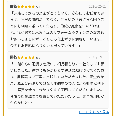
中心に屋根のあらゆるお悩みに対応しています。料金の目
★
★
★
★
★
匿名
2026/02/01
5.0
安は瓦の部分補修1万円〜、雨漏り修理5万円〜、カバー工
「連絡してからの対応がとても早く、安心してお任せでき
法40万円〜、屋根の葺き替え50万円〜と明示されており、
ます。屋根の修繕だけでなく、住まいのさまざまな困りご
現地調査・お見積り・出張費は完全無料。最長10年の施工
とにも相談に乗ってくださり、的確な提案をいただけま
保証付きで、即日対応も可能です。広島市（中区・東区・
す。我が家では木製門扉のリフォームやフェンスの塗装も
南区・西区・安佐南区・安佐北区・安芸区・佐伯区）をは
お願いしましたが、どちらも仕上がりに満足しています。
じめ、呉市・東広島市・廿日市市・福山市・尾道市など広
今後もお世話になりたいと思っています。」
島県全域をカバーしています。
★
★
★
★
★
匿名
2026/02/01
5.0
「二階からの雨漏りを疑い、相見積もりの一社としてお願
いしました。遠方にもかかわらず迅速に駆けつけてくださ
り、屋根裏まで丁寧に点検していただきました。調査の結
果、原因は雨漏りではなく小動物の侵入によるものと判明
し、写真を使って分かりやすく説明してくださいました。
今後の対処法まで提案していただいたうえ、調査費用もか
からないと…」
口コミをもっと見る