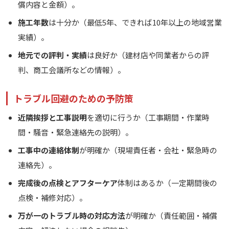
償内容と金額）。
施工年数
は十分か（最低5年、できれば10年以上の地域営業
実績）。
地元での評判・実績
は良好か（建材店や同業者からの評
判、商工会議所などの情報）。
トラブル回避のための予防策
近隣挨拶と工事説明
を適切に行うか（工事期間・作業時
間・騒音・緊急連絡先の説明）。
工事中の連絡体制
が明確か（現場責任者・会社・緊急時の
連絡先）。
完成後の点検とアフターケア
体制はあるか（一定期間後の
点検・補修対応）。
万が一のトラブル時の対応方法
が明確か（責任範囲・補償