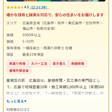
★
★
★
★
★
4.5
（口コミ2件）
確かな技術と誠実な対応で、安心の住まいをお届けします
エリア
広島県全域（広島市・呉市・東広島市・廿日市市・
福山市・他県内全域）
実績
5000件以上
価格
5~50万
保有資格
一級技能士・雨漏り診断士 在籍
保証
最長10年保証
雨漏り修理
カバー工法
葺き替え
雨樋修理
屋根外壁塗装
屋根瓦の匠 広島店は、屋根修理・瓦工事の専門店とし
て、広島で地域密着10年・施工実績5,000件以上（年間500
件以上）の会社です。「一級技能士」「雨漏り診断士」の
資格を持つ熟練職人が直接施工し、雨漏り修理から瓦の部
もっと見る
分補修・棟瓦修理・カバー工法・葺き替えまで、瓦屋根を
利用者の口コミ