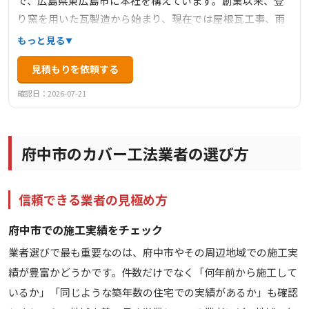
で、広島県東広島市に本社を構えています。創業以来、登
り窯を用いた瓦製造から始まり、現在では屋根瓦工事、雨
漏り修繕、雨樋工事、左官工事など幅広い業務を手掛けて
もっと見る
います。特に、熟練職人による手作りの装飾瓦（鬼面棟鬼
見積もりを依頼する
やしゃちほこなど）は、広島県内唯一の窯元として高い評
価を受けています。施工エリアは広島県全域にわたり、竹
確認日：2026-07-21
原市を含む多くの地域で実績があります。雨漏りや屋根の
劣化など、さまざまな屋根の悩みに対して、現地調査から
適切な提案、丁寧な施工まで一貫して対応しています。
府中市のカバー工法業者の選び方
信頼できる業者の見極め方
府中市での施工実績をチェック
業者選びで最も重要なのは、府中市やその周辺地域での施工実
績が豊富かどうかです。件数だけでなく「何年前から施工して
いるか」「同じような築年数の住宅での実績があるか」も確認