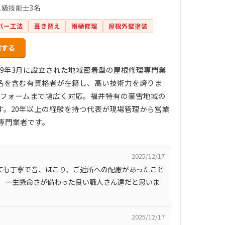
1級技能士3名
バー工法
葺き替え
雨樋修理
屋根外壁塗装
頼する
09年3月に設立された地域密着型の屋根修理専門業
1名を含む有資格者が在籍し、高い技術力を誇りま
リフォームまで幅広く対応。福井特有の豪雪地域の
。20年以上の経験を持つ代表が現場管理から営業
専門業者です。
2025/12/17
ても丁寧で音、ほこり、ご近所への配慮があったこと
、 一生懸命さが備わった良い職人さん達だと思いま
2025/12/17