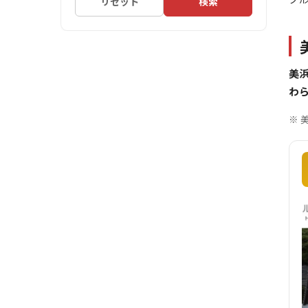
リセット
検索
美
わ
※ 