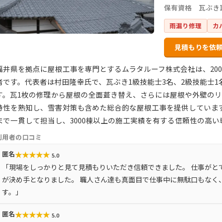
保有資格
瓦ぶき
雨漏り修理
カ
見積もりを依
福井県を拠点に屋根工事を専門とするムラタルーフ株式会社は、20
者です。代表者は村田隆幸氏で、瓦ぶき1級技能士3名、2級技能士
す。瓦1枚の修理から屋根の全面葺き替え、さらには屋根や外壁の
特性を熟知し、雪害対策も含めた総合的な屋根工事を提供しています
まで一貫して担当し、3000棟以上の施工実績を有する信頼性の高い
利用者の口コミ
★
★
★
★
★
匿名
5.0
「現場をしっかりと見て見積もりいただき信頼できました。 仕事がと
が決め手となりました。 職人さん達も真面目で仕事中に無駄口もなく
す。」
★
★
★
★
★
匿名
5.0