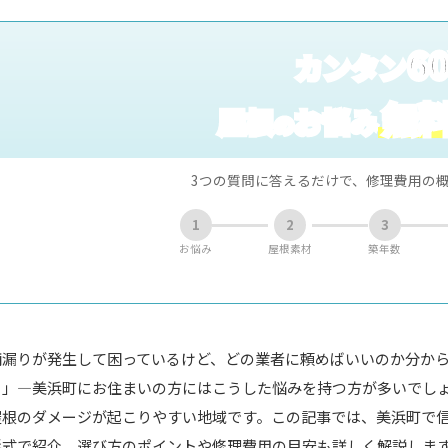
6
カンタン
無
屋根
お悩み
の
3つの質問に答えるだけで、修理費用の
1
2
3
お悩み
屋根素材
築年数
雨漏りが発生して困っているけど、どの業者に頼めばいいのか分か
る」―美浜町にお住まいの方にはこうした悩みを持つ方が多いでし
屋根のダメージが起こりやすい地域です。この記事では、美浜町で
形式で紹介。選び方のポイントや修理費用の目安も詳しく解説しま