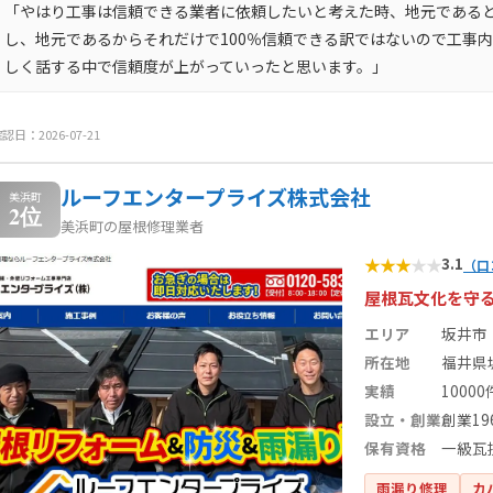
「やはり工事は信頼できる業者に依頼したいと考えた時、地元であると
し、地元であるからそれだけで100％信頼できる訳ではないので工事
しく話する中で信頼度が上がっていったと思います。」
認日：2026-07-21
ルーフエンタープライズ株式会社
美浜町
2位
美浜町の屋根修理業者
★
★
★
★
★
3.1
（口
屋根瓦文化を守
エリア
坂井市
所在地
福井県坂
実績
1000
設立・創業
創業19
保有資格
一級瓦
雨漏り修理
カ