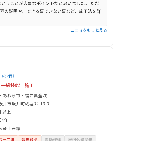
いうことが大事なポイントだと思いました。 ただ
内容の説明や、できる事できない事など、施工法を詳
口コミをもっと見る
コミ2件）
る一級技能士施工
・あわら市・福井県全域
井市坂井町蔵垣32-19-3
0件以上
64年
技能士在籍
バー工法
葺き替え
雨樋修理
屋根外壁塗装