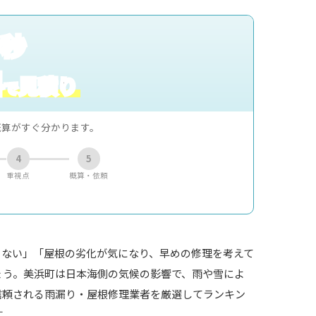
0秒
料
見積り
で
概算がすぐ分かります。
4
5
重視点
概算・依頼
らない」「屋根の劣化が気になり、早めの修理を考えて
ょう。美浜町は日本海側の気候の影響で、雨や雪によ
信頼される雨漏り・屋根修理業者を厳選してランキン
す。