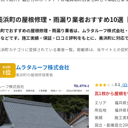
美浜町の屋根修理・雨漏り業者おすすめ10選
浜町でおすすめの屋根修理・雨漏り業者は、ムラタルーフ株式会社
らなどです。施工実績・保証・口コミ評判をもとに、美浜町に対応
美浜町カテゴリに登録されている業者一覧。掲載順は、当サイトとの契
ムラタルーフ株式会社
美浜町
1位
美浜町の屋根修理業者
★
★
★
★
★
3.1
（口
瓦1枚から屋根
エリア
福井県
所在地
福井県福
実績
施工実
設立・創業
設立20