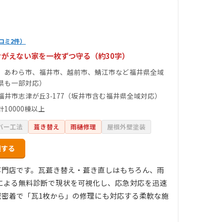
コミ2件）
がえない家を一枚ずつ守る（約30字）
、あわら市、福井市、越前市、鯖江市など福井県全域
県も一部対応）
福井市志津が丘3‑177（坂井市含む福井県全域対応）
10000棟以上
バー工法
葺き替え
雨樋修理
屋根外壁塗装
頼する
根専門店です。瓦葺き替え・葺き直しはもちろん、雨
による無料診断で現状を可視化し、応急対応を迅速
域密着で「瓦1枚から」の修理にも対応する柔軟な施