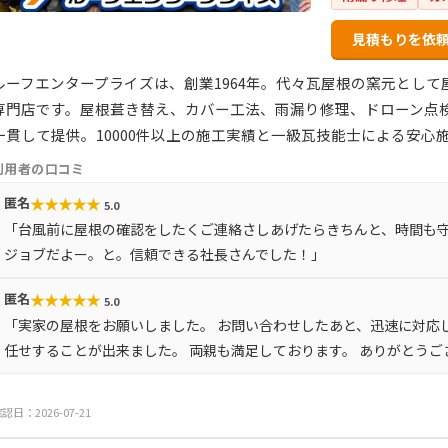
見積もりを依
ルーフエンタープライズは、創業1964年。代々瓦屋根の窯元とし
専門店です。屋根葺き替え、カバー工法、雨漏り修理、ドローン点
一貫して提供。10000件以上の施工実績と一級瓦技能士による安心
利用者の口コミ
★
★
★
★
★
匿名
5.0
「台風前に屋根の確認をしたくご連絡さしあげたらきちんと、時間も
ジョブだよー。と。信頼できる社長さんでした！」
★
★
★
★
★
匿名
5.0
「実家の屋根をお願いしました。 お問い合わせしたあと、迅速に対応
任せすることが出来ました。 両親も満足しております。 ありがとうご
認日：2026-07-21