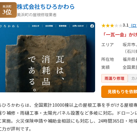
株式会社ちひろかわら
美浜町
3位
美浜町の屋根修理業者
★
★
★
★
★
3.1
（口
「一瓦一会」かけ
エリア
坂井市
（石川
所在地
福井県
実績
全国累計
雨漏り修理
カ
見積もりを依
ちひろかわらは、全国累計10000棟以上の屋根工事を手がける屋
漏り補修・雨樋工事・太陽光パネル設置など多岐に対応。ドローン
に実施。火災保険申請や補助金相談にも対応し、24時間365日・地
工力が評判です。