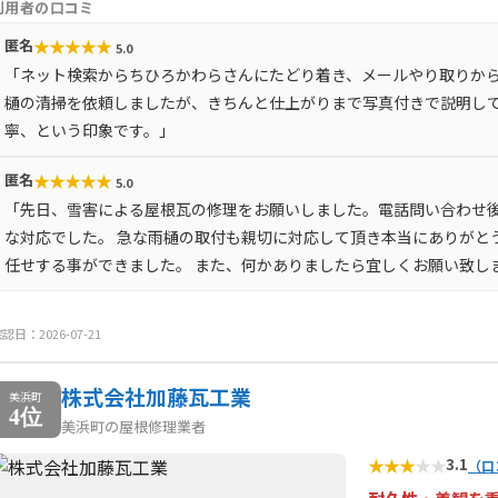
利用者の口コミ
★
★
★
★
★
匿名
5.0
「ネット検索からちひろかわらさんにたどり着き、メールやり取りか
樋の清掃を依頼しましたが、きちんと仕上がりまで写真付きで説明し
寧、という印象です。」
★
★
★
★
★
匿名
5.0
「先日、雪害による屋根瓦の修理をお願いしました。電話問い合わせ
な対応でした。 急な雨樋の取付も親切に対応して頂き本当にありがと
任せする事ができました。 また、何かありましたら宜しくお願い致し
認日：2026-07-21
株式会社加藤瓦工業
美浜町
4位
美浜町の屋根修理業者
★
★
★
★
★
3.1
（口