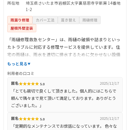
所在地
埼玉県さいたま市岩槻区大字裏慈恩寺字新房 14番地
1-2
雨漏り修理
カバー工法
葺き替え
雨樋修理
屋根外壁塗装
「雨樋修理救急センター」は、雨樋の破損や詰まりといっ
たトラブルに対応する修理サービスを提供しています。住
宅の雨樋は、雨水を適切に排水するために欠かせない設備
であり、故障や劣化を放置すると外壁や基礎部分に影響を
もっと見る
及ぼす可能性があります。同センターでは、こうした不具
利用者の口コミ
合に迅速な対応を行い、利用者の暮らしを守るサポートを
★
★
★
★
★
匿名
2025/12/17
5.0
行っています。 また、日常的な清掃や点検といったメンテ
「とても親切で良くして頂きました。個人的にはこちらで
ナンスにも対応しており、急な修理だけでなく予防的な管
頼んで隅々まで見て頂いて満足しております。ありがとう
理を希望する方にも利用しやすいのが特徴です。専門スタ
ございました。」
ッフによる現場対応を通じて、地域の住宅維持に貢献して
いるサービスといえるでしょう。
★
★
★
★
★
匿名
2025/12/17
5.0
「定期的なメンテナンスでお世話になっています。 色々な