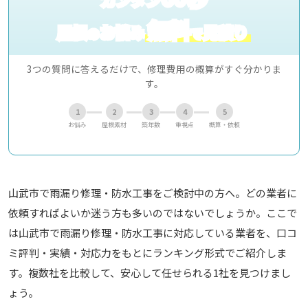
無料
屋根
お悩み
見積り
の
で
3つの質問に答えるだけで、修理費用の概算がすぐ分かりま
す。
1
2
3
4
5
お悩み
屋根素材
築年数
重視点
概算・依頼
山武市で雨漏り修理・防水工事をご検討中の方へ。どの業者に
依頼すればよいか迷う方も多いのではないでしょうか。ここで
は山武市で雨漏り修理・防水工事に対応している業者を、口コ
ミ評判・実績・対応力をもとにランキング形式でご紹介しま
す。複数社を比較して、安心して任せられる1社を見つけまし
ょう。