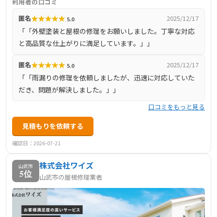
利用者の口コミ
度200％を目指しています。特に、雨漏り110番千葉店とし
★
★
★
★
★
匿名
2025/12/17
5.0
て、雨漏りの専門的な診断と修理に力を入れており、バイ
「「外壁塗装と屋根の修理をお願いしました。丁寧な対応
オ洗浄システムを導入するなど、最新の技術を積極的に採
と高品質な仕上がりに満足しています。」」
用しています。
★
★
★
★
★
匿名
2025/12/17
5.0
「「雨漏りの修理を依頼しましたが、迅速に対応していた
だき、問題が解決しました。」」
口コミをもっと見る
見積もりを依頼する
確認日：2026-07-21
株式会社ワイズ
山武市
5位
山武市の屋根修理業者