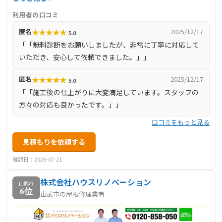
供し、実際に必要な工事のみを提案することで、無駄な出
利用者の口コミ
費を抑え、予算内での工事を可能としています。高品質な
★
★
★
★
★
匿名
2025/12/17
5.0
仕上がりとお客様目線のサービスを提供し、高い顧客満足
「「無料診断をお願いしましたが、非常に丁寧に対応して
度を実現しています。
いただき、安心して依頼できました。」」
★
★
★
★
★
匿名
2025/12/17
5.0
「「施工後の仕上がりに大変満足しています。スタッフの
方々の対応も良かったです。」」
口コミをもっと見る
見積もりを依頼する
確認日：2026-07-21
株式会社ハウスリノベーション
山武市
6位
山武市の屋根修理業者