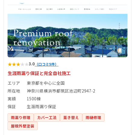
★
★
★
★
★
3.0
（口コミ5件）
生涯雨漏り保証と完全自社施工
エリア
東京都を中心に全国
所在地
神奈川県横浜市都筑区池辺町2947-2
実績
1500棟
保証
生涯雨漏り保証
雨漏り修理
カバー工法
葺き替え
雨樋修理
屋根外壁塗装