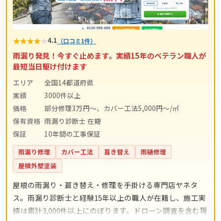
★
★
★
★
★
4.1
（口コミ1件）
雨漏り発見！今すぐ止めます。実績15年のベテラン職人が
最短当日駆け付けます
エリア
全国14都道府県
実績
3000件以上
価格
部分修理3万円～、カバー工法5,000円～/㎡
保有資格
雨漏り診断士 在籍
保証
10年間の工事保証
雨漏り修理
カバー工法
葺き替え
雨樋修理
屋根外壁塗装
屋根の雨漏り・葺き替え・修理を手掛ける専門店ヤネタ
ス。雨漏り診断士と経験15年以上の職人が在籍し、施工実
績は累計3,000件以上にのぼります。ドローン調査を含む現