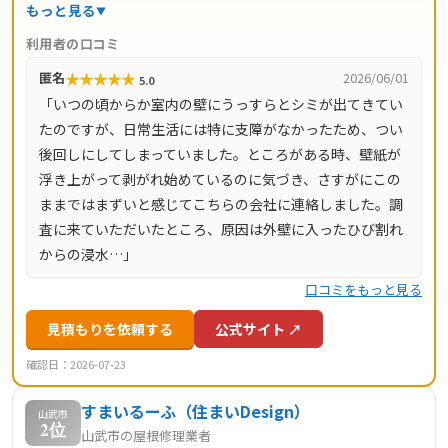
地調査・お見積り・出張費は無料。瓦ずれ直し1,500円〜/
もっと見る
㎡、スレート交換5,000円〜/枚、屋根葺き替え9,800円〜/
利用者の口コミ
㎡と料金の目安が明確で、自社職人の直接施工により中間
★
★
★
★
★
匿名
2026/06/01
5.0
マージンがかかりません。施工後は10年間の工事保証付
「いつの頃からか室内の壁にうっすらとシミが出てきてい
き。東京都・神奈川県・埼玉県・千葉県・茨城県・栃木
たのですが、日常生活には特に支障がなかったため、つい
県・群馬県など全国14都道府県に対応し、LINE・メールは
後回しにしてしまっていました。ところがある時、壁紙が
24時間受付、最短当日にお伺いします。
浮き上がって剥がれ始めているのに気づき、さすがにこの
ままではまずいと感じてこちらの会社に連絡しました。調
査に来ていただいたところ、原因は外壁に入ったひび割れ
からの浸水…」
口コミをもっと見る
見積もりを依頼する
公式サイト ↗
確認日：2026-07-23
すまいるーふ（住まいDesign）
山武市
2位
山武市の屋根修理業者