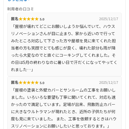
する豊富な経験と知識を持ち、顧客のニーズに応じた最適
利用者の口コミ
な提案を行っています。詳細な施工事例や料金に関する情
★
★
★
★
★
匿名
2025/12/17
5.0
報は公開されていませんが、無料診断を実施しており、相
「屋根が壊れてどこにお願いしようか悩んでいて、ハウス
談や見積もりを気軽に依頼することができます。
リノベーションさんが目に止まり、家から近いので行って
みたところ対応して下さった方や屋根を見に来てくれた担
当者の方も笑顔でとても感じが良く、壊れた部分も雨が降
ったら大変なのでと直ぐにコーキングしてくれました。そ
の日は5月の終わりなのに暑い日で汗だくになってやってく
れました…」
★
★
★
★
★
匿名
2025/12/17
5.0
「屋根の塗装と外壁カバーとサンルー厶の工事をお願いし
ました。いろいろな要望も丁寧に聞いてくれて、対応も速
かったので満足しています。足場が出来、飛散防止カバー
に大きなウルトラマンが現れたとき、近所の子供たちが何
度も見に来ていました。 また、工事を依頼するときはハウ
スリノベーションにお願いしたいと思っております。」