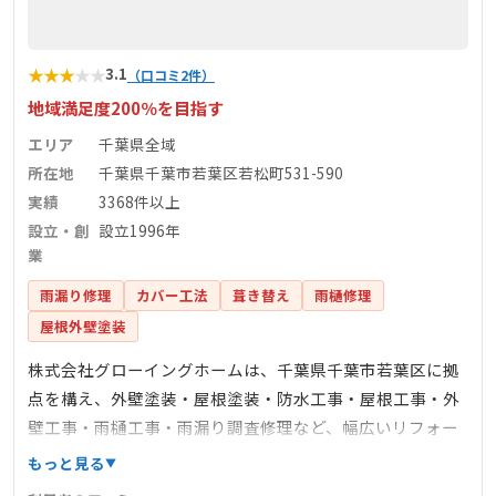
★
★
★
★
★
3.1
（口コミ2件）
地域満足度200％を目指す
エリア
千葉県全域
所在地
千葉県千葉市若葉区若松町531-590
実績
3368件以上
設立・創
設立1996年
業
雨漏り修理
カバー工法
葺き替え
雨樋修理
屋根外壁塗装
株式会社グローイングホームは、千葉県千葉市若葉区に拠
点を構え、外壁塗装・屋根塗装・防水工事・屋根工事・外
壁工事・雨樋工事・雨漏り調査修理など、幅広いリフォー
ムサービスを提供しています。1996年の設立以来、3368件
もっと見る
以上の施工実績を持ち、地域密着型のサービスで地域満足