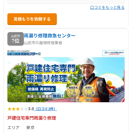
口コミをもっと見る
見積もりを依頼する
雨漏り修理救急センター
山武市
7位
山武市の屋根修理業者
★
★
★
★
★
3.0
（口コミ2件）
戸建住宅専門雨漏り修理
エリア
東京