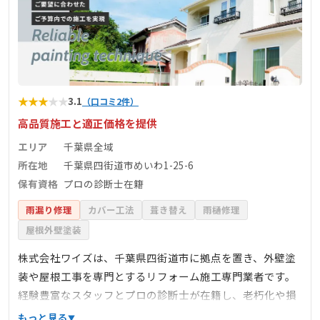
★
★
★
★
★
3.1
（口コミ2件）
高品質施工と適正価格を提供
エリア
千葉県全域
所在地
千葉県四街道市めいわ1-25-6
保有資格
プロの診断士在籍
雨漏り修理
カバー工法
葺き替え
雨樋修理
屋根外壁塗装
株式会社ワイズは、千葉県四街道市に拠点を置き、外壁塗
装や屋根工事を専門とするリフォーム施工専門業者です。
経験豊富なスタッフとプロの診断士が在籍し、老朽化や損
傷した箇所の修理に対応しています。同社は無料診断を提
もっと見る