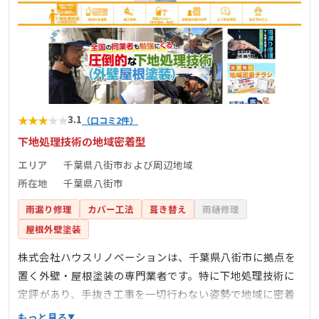
★
★
★
★
★
3.1
（口コミ2件）
下地処理技術の地域密着型
エリア
千葉県八街市および周辺地域
所在地
千葉県八街市
雨漏り修理
カバー工法
葺き替え
雨樋修理
屋根外壁塗装
株式会社ハウスリノベーションは、千葉県八街市に拠点を
置く外壁・屋根塗装の専門業者です。特に下地処理技術に
定評があり、手抜き工事を一切行わない姿勢で地域に密着
したサービスを提供しています。外壁塗装や屋根塗装に関
もっと見る