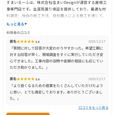
すまいるーふは、株式会社住まいDesignが運営する屋根工
事専門店です。生涯雨漏り保証を提供しており、最適な材
料選定、独自の施工方法、自社職人による施工を通じて、
雨漏りしない住まいの安心を提供しています。完全自社施
もっと見る
工により、下請け業者を介さず、自社で職人を育成し、責
利用者の口コミ
任を持って施工を行っています。また、しつこい営業を一
★
★
★
★
★
匿名
2025/12/17
5.0
切行わず、お客様のご要望に沿った最善の提案を心掛けて
「質問に対して回答が大変わかりやすかった。希望工期に
います。
対する回答が早く、現場調査をすぐに実行していただき安
心できました。工事内容の説明や金額の相談にも応じてい
ただき助かりました。」
★
★
★
★
★
匿名
2025/12/17
5.0
「より良くなるための提案をたくさんしていただけたよう
に思い、とても満足しております。ありがとうございまし
た。」
口コミをもっと見る