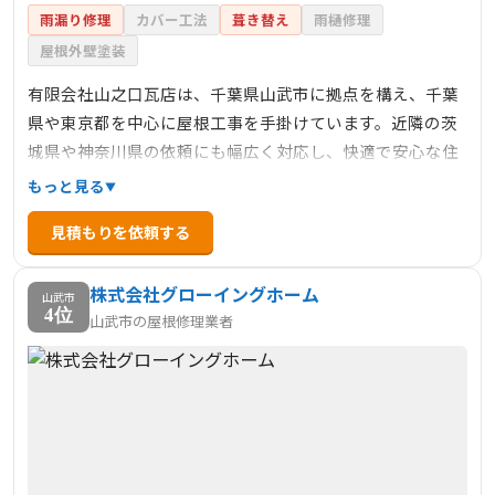
雨漏り修理
カバー工法
葺き替え
雨樋修理
屋根外壁塗装
有限会社山之口瓦店は、千葉県山武市に拠点を構え、千葉
県や東京都を中心に屋根工事を手掛けています。近隣の茨
城県や神奈川県の依頼にも幅広く対応し、快適で安心な住
環境づくりに貢献しています。代表は屋根工事のプロフェ
もっと見る
ッショナルで、業界歴は約50年にのぼります。これまで多
見積もりを依頼する
岐にわたる現場に携わり、「お客さま第一」のサービスを
追求してきました。創業30年以上の歴史で培ったノウハウ
株式会社グローイングホーム
と技術を活かし、職人たちが住まいの安心をしっかりと守
山武市
4位
山武市の屋根修理業者
ります。