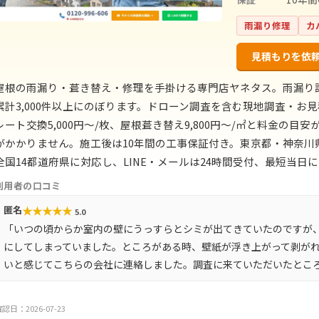
雨漏り修理
カ
見積もりを依
屋根の雨漏り・葺き替え・修理を手掛ける専門店ヤネタス。雨漏り
累計3,000件以上にのぼります。ドローン調査を含む現地調査・お見
レート交換5,000円〜/枚、屋根葺き替え9,800円〜/㎡と料金の
がかかりません。施工後は10年間の工事保証付き。東京都・神奈
全国14都道府県に対応し、LINE・メールは24時間受付、最短当日
利用者の口コミ
★
★
★
★
★
匿名
5.0
「いつの頃からか室内の壁にうっすらとシミが出てきていたのですが
にしてしまっていました。ところがある時、壁紙が浮き上がって剥が
いと感じてこちらの会社に連絡しました。調査に来ていただいたとこ
認日：2026-07-23