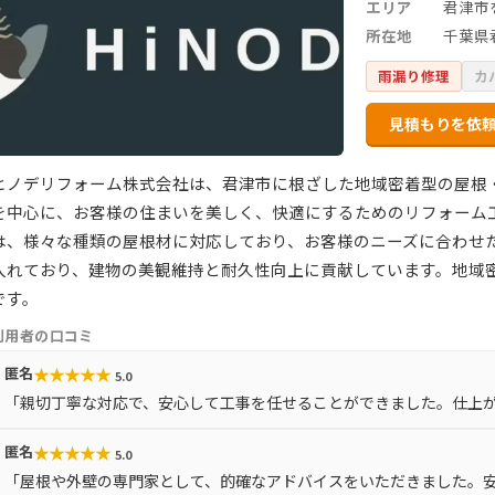
エリア
君津市
所在地
千葉県
雨漏り修理
カ
見積もりを依
ヒノデリフォーム株式会社は、君津市に根ざした地域密着型の屋根
を中心に、お客様の住まいを美しく、快適にするためのリフォーム
は、様々な種類の屋根材に対応しており、お客様のニーズに合わせ
入れており、建物の美観維持と耐久性向上に貢献しています。地域
です。
利用者の口コミ
★
★
★
★
★
匿名
5.0
「親切丁寧な対応で、安心して工事を任せることができました。仕上
★
★
★
★
★
匿名
5.0
「屋根や外壁の専門家として、的確なアドバイスをいただきました。