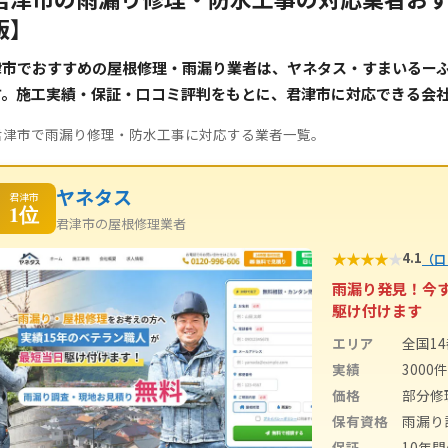
版】
津市でおすすめの屋根修理・雨漏り業者は、ヤネタス・すまいるーふ（
す。施工実績・保証・口コミ評判をもとに、君津市に対応できる会
君津市で雨漏り修理・防水工事に対応する業者一覧。
ヤネタス
君津市
1位
君津市の屋根修理業者
★
★
★
★
★
4.1
（口
雨漏り発見！今
駆け付けます
エリア
全国1
実績
3000
価格
部分修
保有資格
雨漏り
保証
10年