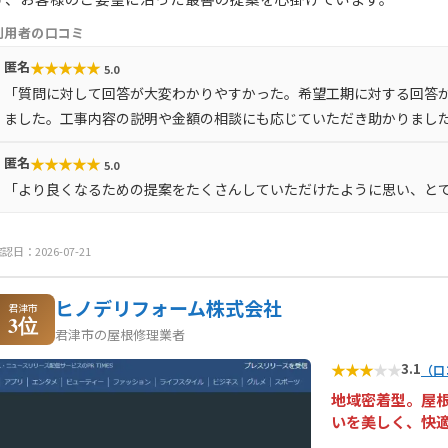
利用者の口コミ
★
★
★
★
★
匿名
5.0
「質問に対して回答が大変わかりやすかった。希望工期に対する回答
ました。工事内容の説明や金額の相談にも応じていただき助かりまし
★
★
★
★
★
匿名
5.0
「より良くなるための提案をたくさんしていただけたように思い、と
認日：2026-07-21
ヒノデリフォーム株式会社
君津市
3位
君津市の屋根修理業者
★
★
★
★
★
3.1
（口
地域密着型。屋
いを美しく、快