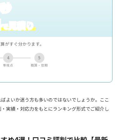
0秒
料
見積り
で
概算がすぐ分かります。
4
5
重視点
概算・依頼
ればよいか迷う方も多いのではないでしょうか。ここ
判・実績・対応力をもとにランキング形式でご紹介し
すめ4選！口コミ評判で比較【最新