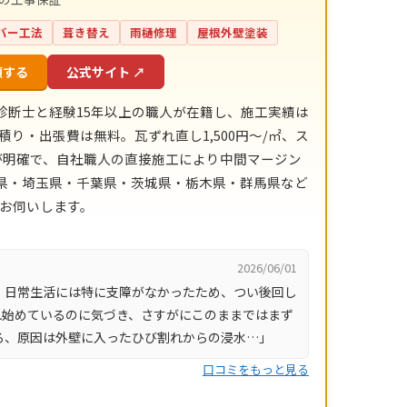
バー工法
葺き替え
雨樋修理
屋根外壁塗装
頼する
公式サイト ↗
診断士と経験15年以上の職人が在籍し、施工実績は
積り・出張費は無料。瓦ずれ直し1,500円〜/㎡、ス
目安が明確で、自社職人の直接施工により中間マージン
川県・埼玉県・千葉県・茨城県・栃木県・群馬県など
にお伺いします。
2026/06/01
、日常生活には特に支障がなかったため、つい後回し
れ始めているのに気づき、さすがにこのままではまず
ろ、原因は外壁に入ったひび割れからの浸水…」
口コミをもっと見る