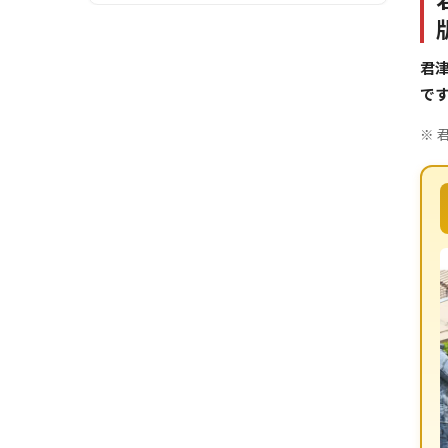
君
で
※ 