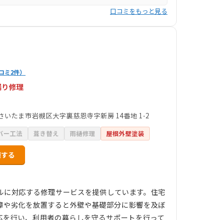
口コミをもっと見る
コミ2件）
漏り修理
さいたま市岩槻区大字裏慈恩寺字新房 14番地 1-2
バー工法
葺き替え
雨樋修理
屋根外壁塗装
頼する
ルに対応する修理サービスを提供しています。住宅
障や劣化を放置すると外壁や基礎部分に影響を及ぼ
応を行い、利用者の暮らしを守るサポートを行って