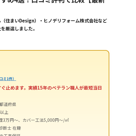
住まいDesign）・ヒノデリフォーム株式会社など
社を厳選しました。
コミ1件）
すぐ止めます。実績15年のベテラン職人が最短当日
4都道府県
件以上
理3万円～、カバー工法5,000円～/㎡
診断士 在籍
間の工事保証