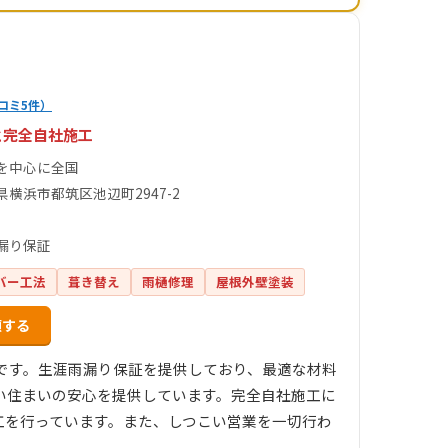
コミ5件）
と完全自社施工
を中心に全国
県横浜市都筑区池辺町2947-2
漏り保証
バー工法
葺き替え
雨樋修理
屋根外壁塗装
頼する
店です。生涯雨漏り保証を提供しており、最適な材料
い住まいの安心を提供しています。完全自社施工に
工を行っています。また、しつこい営業を一切行わ