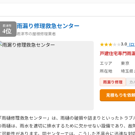
雨漏り修理救急センター
君津市
4位
君津市の屋根修理業者
★
★
★
★
★
3.0
（口
戸建住宅専門雨
エリア
東京
所在地
埼玉県
雨漏り修理
カ
見積もりを依
「雨樋修理救急センター」は、雨樋の破損や詰まりといったトラブ
の雨樋は、雨水を適切に排水するために欠かせない設備であり、故
す可能性があります。同センターでは、こうした不具合に迅速な対