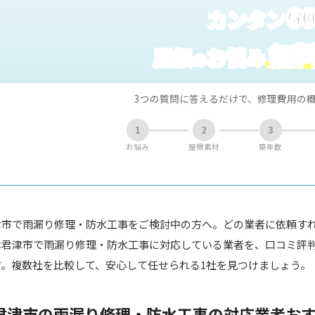
6
カンタン
無
屋根
お悩み
の
3つの質問に答えるだけで、修理費用の
1
2
3
お悩み
屋根素材
築年数
津市で雨漏り修理・防水工事をご検討中の方へ。どの業者に依頼す
は君津市で雨漏り修理・防水工事に対応している業者を、口コミ評
す。複数社を比較して、安心して任せられる1社を見つけましょう。
君津市の雨漏り修理・防水工事の対応業者おす