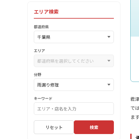
エリア検索
都道府県
エリア
分野
キーワード
君
で
ま
リセット
検索