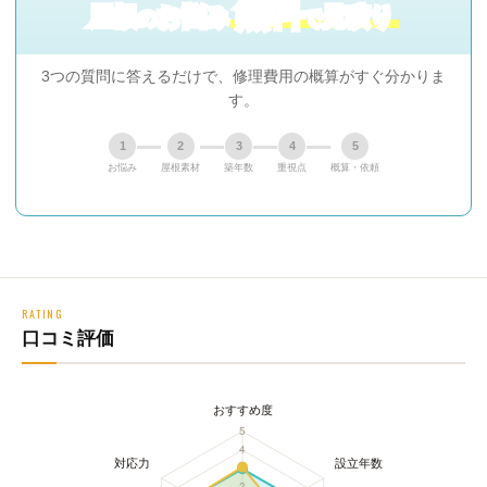
無料
屋根
お悩み
見積り
の
で
3つの質問に答えるだけで、修理費用の概算がすぐ分かりま
す。
1
2
3
4
5
お悩み
屋根素材
築年数
重視点
概算・依頼
RATING
口コミ評価