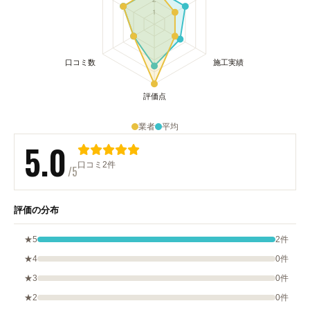
業者
平均
5.0
口コミ2件
/5
評価の分布
★5
2件
★4
0件
★3
0件
★2
0件