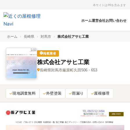
本サイトはPRを含みます
ホーム
運営会社
お問い合わせ
ホーム
›
長崎県
›
対馬市
›
株式会社アサヒ工業
掲載業者
株式会社アサヒ工業
長崎県対馬市厳原町久田506・653
現地調査無料
外壁塗装
雨漏り
屋根修理