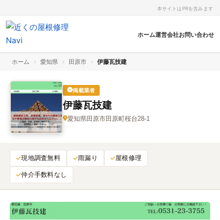
本サイトはPRを含みます
ホーム
運営会社
お問い合わせ
ホーム
›
愛知県
›
田原市
›
伊藤瓦技建
掲載業者
伊藤瓦技建
愛知県田原市田原町桜台28-1
現地調査無料
雨漏り
屋根修理
仲介手数料なし