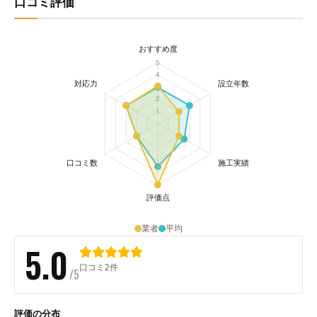
口コミ評価
業者
平均
5.0
口コミ2件
/5
評価の分布