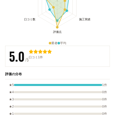
業者
平均
5.0
口コミ1件
/5
評価の分布
★5
1件
★4
0件
★3
0件
★2
0件
★1
0件