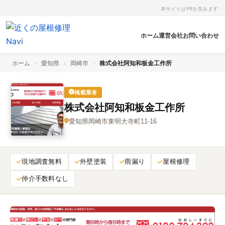
本サイトはPRを含みます
ホーム
運営会社
お問い合わせ
ホーム
›
愛知県
›
岡崎市
›
株式会社阿知和板金工作所
掲載業者
株式会社阿知和板金工作所
愛知県岡崎市東明大寺町11-16
現地調査無料
外壁塗装
雨漏り
屋根修理
仲介手数料なし