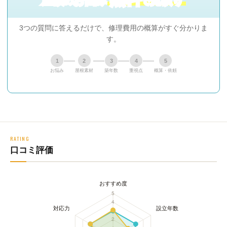
屋根
お悩み
見積り
の
で
3つの質問に答えるだけで、修理費用の概算がすぐ分かりま
す。
1
2
3
4
5
お悩み
屋根素材
築年数
重視点
概算・依頼
RATING
口コミ評価