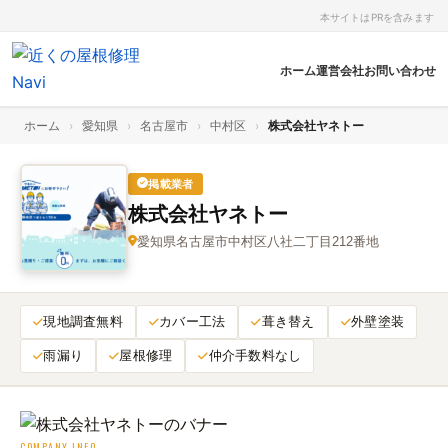
本サイトはPRを含みます
ホーム
運営会社
お問い合わせ
ホーム
›
愛知県
›
名古屋市
›
中村区
›
株式会社ヤネトー
掲載業者
株式会社ヤネトー
愛知県名古屋市中村区八社二丁目212番地
現地調査無料
カバー工法
葺き替え
外壁塗装
雨漏り
屋根修理
仲介手数料なし
COMPANY INFO