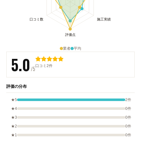
業者
平均
5.0
口コミ2件
/5
評価の分布
★5
2件
★4
0件
★3
0件
★2
0件
★1
0件