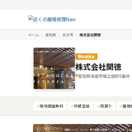
ホーム
›
愛知県
›
あま市
›
株式会社関徳
掲載業者
株式会社関徳
愛知県津島市城之越町6番地
現地調査無料
外壁塗装
雨漏り
屋根