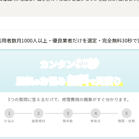
60秒
カンタン
無料
屋根
お悩み
見積り
の
で
3つの質問に答えるだけで、修理費用の概算がすぐ分かります。
1
2
3
4
5
お悩み
屋根素材
築年数
重視点
概算・依頼