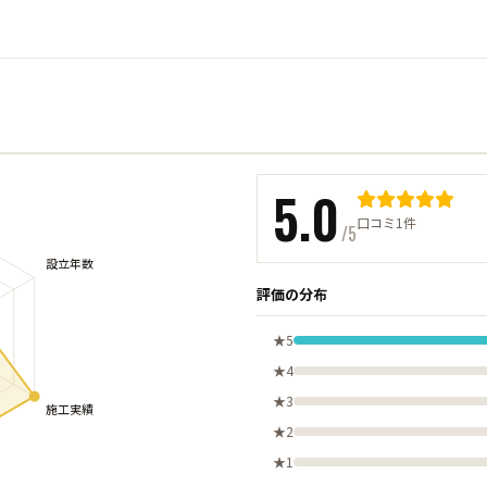
5.0
口コミ1件
/5
評価の分布
★5
★4
★3
★2
★1