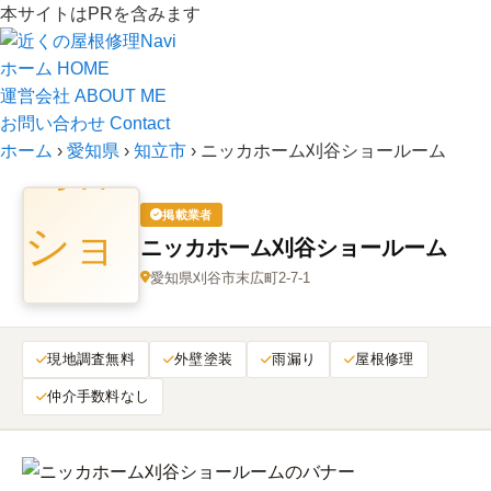
本サイトはPRを含みます
ホーム
HOME
運営会社
ABOUT ME
お問い合わせ
Contact
ホーム
›
愛知県
›
知立市
›
ニッカホーム刈谷ショールーム
掲載業者
ニッカホーム刈谷ショールーム
愛知県刈谷市末広町2-7-1
現地調査無料
外壁塗装
雨漏り
屋根修理
仲介手数料なし