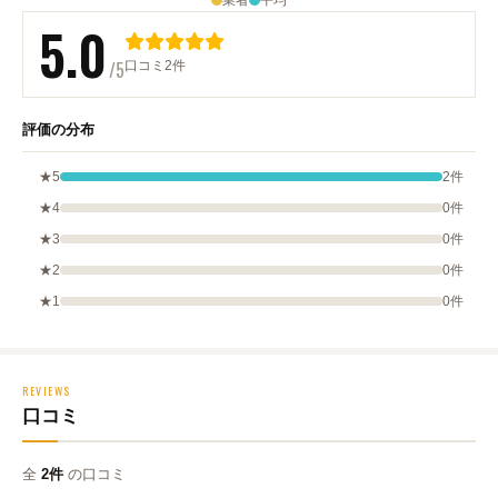
業者
平均
5.0
/5
口コミ2件
評価の分布
★5
2件
★4
0件
★3
0件
★2
0件
★1
0件
REVIEWS
口コミ
全
2件
の口コミ